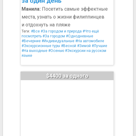
за один день
Манила:
Посетить самые эффектные
места, узнать о жизни филиппинцев
и отдохнуть на пляже
Теги:
#Все
#За городом и природа
#Что ещё
посмотреть
#За городом
#Однодневные
#Вечерние
#Индивидуальные
#На автомобиле
#Экскурсионные туры
#Весной
#Зимой
#Лучшие
#На выходные
#Осенью
#Экскурсии на русском
языке
$4400 за одного