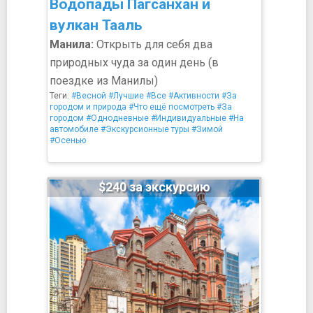
Водопады Пагсанхан и
вулкан Тааль
Манила:
Открыть для себя два
природных чуда за один день (в
поездке из Манилы)
Теги:
#Весной
#Лучшие
#Все
#Активности
#За
городом и природа
#Что ещё посмотреть
#За
городом
#Однодневные
#Индивидуальные
#На
автомобиле
#Экскурсионные туры
#Зимой
#Осенью
$240 за экскурсию