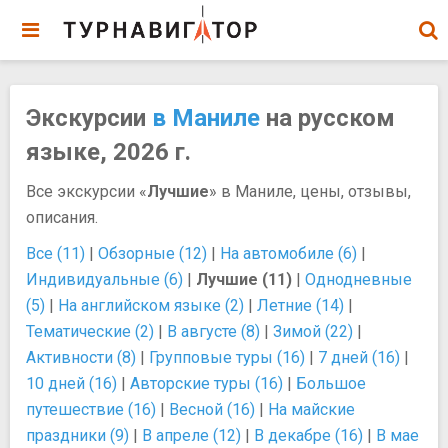
Экскурсии
в Маниле
на русском
языке, 2026 г.
Все экскурсии «
Лучшие
» в Маниле, цены, отзывы,
описания.
Все (11)
|
Обзорные (12)
|
На автомобиле (6)
|
Индивидуальные (6)
|
Лучшие (11)
|
Однодневные
(5)
|
На английском языке (2)
|
Летние (14)
|
Тематические (2)
|
В августе (8)
|
Зимой (22)
|
Активности (8)
|
Групповые туры (16)
|
7 дней (16)
|
10 дней (16)
|
Авторские туры (16)
|
Большое
путешествие (16)
|
Весной (16)
|
На майские
праздники (9)
|
В апреле (12)
|
В декабре (16)
|
В мае