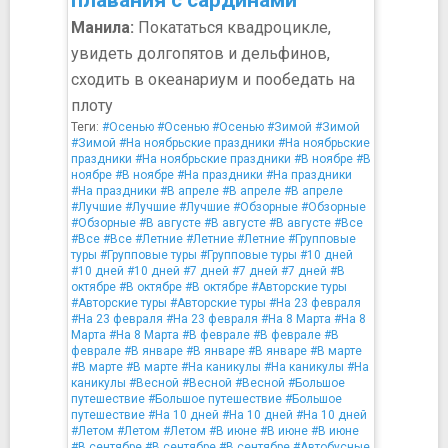
плавания с сардинами
Манила:
Покататься квадроцикле,
увидеть долгопятов и дельфинов,
сходить в океанариум и пообедать на
плоту
Теги:
#Осенью
#Осенью
#Осенью
#Зимой
#Зимой
#Зимой
#На ноябрьские праздники
#На ноябрьские
праздники
#На ноябрьские праздники
#В ноябре
#В
ноябре
#В ноябре
#На праздники
#На праздники
#На праздники
#В апреле
#В апреле
#В апреле
#Лучшие
#Лучшие
#Лучшие
#Обзорные
#Обзорные
#Обзорные
#В августе
#В августе
#В августе
#Все
#Все
#Все
#Летние
#Летние
#Летние
#Групповые
туры
#Групповые туры
#Групповые туры
#10 дней
#10 дней
#10 дней
#7 дней
#7 дней
#7 дней
#В
октябре
#В октябре
#В октябре
#Авторские туры
#Авторские туры
#Авторские туры
#На 23 февраля
#На 23 февраля
#На 23 февраля
#На 8 Марта
#На 8
Марта
#На 8 Марта
#В феврале
#В феврале
#В
феврале
#В январе
#В январе
#В январе
#В марте
#В марте
#В марте
#На каникулы
#На каникулы
#На
каникулы
#Весной
#Весной
#Весной
#Большое
путешествие
#Большое путешествие
#Большое
путешествие
#На 10 дней
#На 10 дней
#На 10 дней
#Летом
#Летом
#Летом
#В июне
#В июне
#В июне
#В сентябре
#В сентябре
#В сентябре
#Автобусные