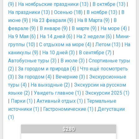
(9)
|
На ноябрьские праздники (13)
|
В октябре (13)
|
На праздники (13)
|
Осенью (18)
|
В ноябре (13)
|
В
июне (9)
|
На 23 февраля (9)
|
На 8 Марта (9)
|
В
феврале (9)
|
В январе (9)
|
В марте (9)
|
На море (4)
|
На 9 Мая (6)
|
На 14 дней (6)
|
На 2 недели (6)
|
Мини-
группы (10)
|
С отдыхом на море (4)
|
Летом (13)
|
На
каникулы (9)
|
На 10 дней (3)
|
В сентябре (7)
|
Автобусные туры (3)
|
В июле (3)
|
Спортивные туры
(2)
|
За городом и природа (4)
|
Что ещё посмотреть
(3)
|
За городом (4)
|
Вечерние (3)
|
Экскурсионные
туры (4)
|
На выходные (2)
|
Экскурсии на русском
языке (2)
|
Увидеть главное (1)
|
Экскурсии 2025 (1)
|
Парки (1)
|
Активный отдых (1)
|
Термальные
источники (1)
|
Гастрономические (1)
|
Дегустации
(1)
$280