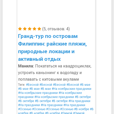
(5, отзывов: 4)
Гранд-тур по островам
Филиппин: райские пляжи,
природные локации и
активный отдых
Манила:
Покататься на квадроциклах,
устроить каньонинг к водопаду и
поплавать с китовыми акулами
Теги:
#Весной
#Весной
#Весной
#Весной
#В мае
#В мае
#В мае
#В мае
#На ноябрьские праздники
#На ноябрьские праздники
#На ноябрьские
праздники
#На ноябрьские праздники
#В октябре
#В октябре
#В октябре
#В октябре
#На праздники
#На праздники
#На праздники
#На праздники
#Осенью
#Осенью
#Осенью
#Осенью
#В ноябре
#В
ноябре
#В ноябре
#В ноябре
#Зимой
#Зимой