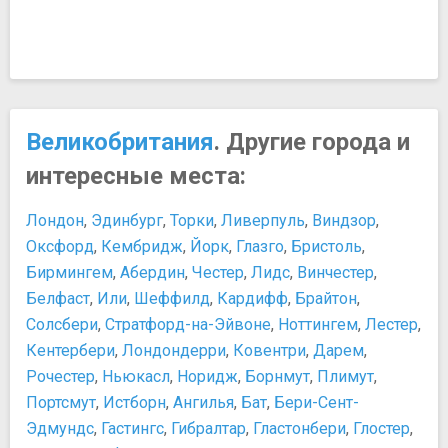
Великобритания
. Другие города и
интересные места:
Лондон
,
Эдинбург
,
Торки
,
Ливерпуль
,
Виндзор
,
Оксфорд
,
Кембридж
,
Йорк
,
Глазго
,
Бристоль
,
Бирмингем
,
Абердин
,
Честер
,
Лидс
,
Винчестер
,
Белфаст
,
Или
,
Шеффилд
,
Кардифф
,
Брайтон
,
Солсбери
,
Стратфорд-на-Эйвоне
,
Ноттингем
,
Лестер
,
Кентербери
,
Лондондерри
,
Ковентри
,
Дарем
,
Рочестер
,
Ньюкасл
,
Норидж
,
Борнмут
,
Плимут
,
Портсмут
,
Истборн
,
Ангилья
,
Бат
,
Бери-Сент-
Эдмундс
,
Гастингс
,
Гибралтар
,
Гластонбери
,
Глостер
,