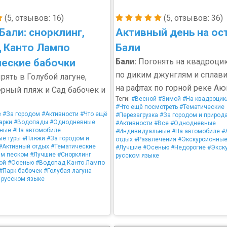
(5, отзывов: 16)
(5, отзывов: 36)
Бали: снорклинг,
Активный день на ос
 Канто Лампо
Бали
ческие бабочки
Бали:
Погонять на квадроци
по диким джунглям и сплави
ять в Голубой лагуне,
на рафтах по горной реке Аю
ёрный пляж и Сад бабочек и
Теги:
#Весной
#Зимой
#На квадроцик
#Что ещё посмотреть
#Тематические
е
#За городом
#Активности
#Что ещё
#Перезагрузка
#За городом и природ
арки
#Водопады
#Однодневные
#Активности
#Все
#Однодневные
ьные
#На автомобиле
#Индивидуальные
#На автомобиле
#
ые туры
#Пляжи
#За городом и
отдых
#Развлечения
#Экскурсионные
#Активный отдых
#Тематические
#Лучшие
#Осенью
#Недорогие
#Экск
ым песком
#Лучшие
#Снорклинг
русском языке
ой
#Осенью
#Водопад Канто Лампо
#Парк бабочек
#Голубая лагуна
 русском языке