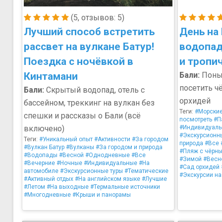
(5, отзывов: 5)
Лучший способ встретить
День на 
рассвет на вулкане Батур!
водопад
Поездка с ночёвкой в
и тропи
Кинтамани
Бали:
Поныр
посетить ч
Бали:
Скрытый водопад, отель с
орхидей
бассейном, треккинг на вулкан без
Теги:
#Морски
спешки и рассказы о Бали (всё
посмотреть
#П
включено)
#Индивидуал
#Экскурсионн
Теги:
#Уникальный опыт
#Активности
#За городом
природа
#Все
#Вулкан Батур
#Вулканы
#За городом и природа
#Пляж с чёрн
#Водопады
#Весной
#Однодневные
#Все
#Зимой
#Весн
#Вечерние
#Ночные
#Индивидуальные
#На
#Сад орхидей
автомобиле
#Экскурсионные туры
#Тематические
#Экскурсии на
#Активный отдых
#На английском языке
#Лучшие
#Летом
#На выходные
#Термальные источники
#Многодневные
#Крыши и панорамы