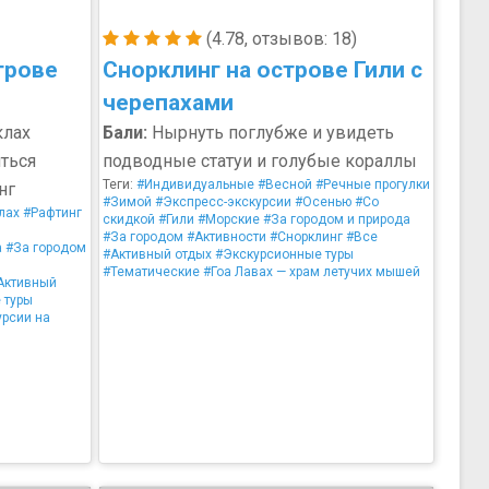
(4.78, отзывов: 18)
трове
Снорклинг на острове Гили с
черепахами
клах
Бали:
Нырнуть поглубже и увидеть
ться
подводные статуи и голубые кораллы
Теги:
#Индивидуальные
#Весной
#Речные прогулки
нг
#Зимой
#Экспресс-экскурсии
#Осенью
#Со
лах
#Рафтинг
скидкой
#Гили
#Морские
#За городом и природа
#За городом
#Активности
#Снорклинг
#Все
а
#За городом
#Активный отдых
#Экскурсионные туры
#Тематические
#Гоа Лавах — храм летучих мышей
Активный
 туры
урсии на