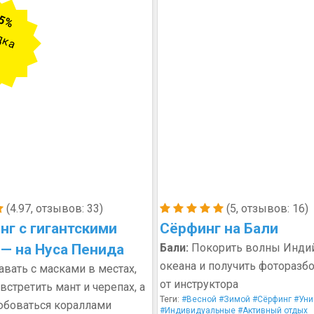
5%
дка
(4.97, отзывов: 33)
(5, отзывов: 16)
нг с гигантскими
Сёрфинг на Бали
 — на Нуса Пенида
Бали:
Покорить волны Инди
океана и получить фоторазб
вать с масками в местах,
от инструктора
встретить мант и черепах, а
Теги:
#Весной
#Зимой
#Сёрфинг
#Уни
юбоваться кораллами
#Индивидуальные
#Активный отдых