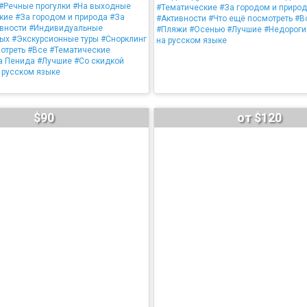
#Речные прогулки
#На выходные
#Тематические
#За городом и приро
кие
#За городом и природа
#За
#Активности
#Что ещё посмотреть
#В
вности
#Индивидуальные
#Пляжи
#Осенью
#Лучшие
#Недороги
дых
#Экскурсионные туры
#Снорклинг
на русском языке
отреть
#Все
#Тематические
а Пенида
#Лучшие
#Со скидкой
 русском языке
$90
от $120