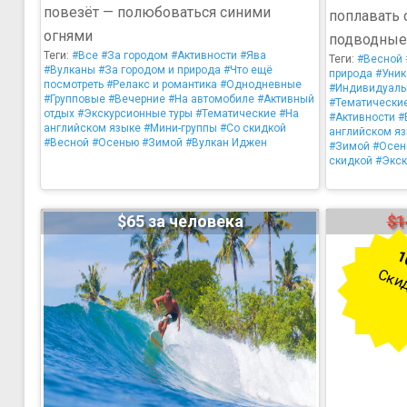
повезёт — полюбоваться синими
поплавать 
огнями
подводные 
Теги:
#Все
#За городом
#Активности
#Ява
Теги:
#Весной
#Вулканы
#За городом и природа
#Что ещё
природа
#Уник
посмотреть
#Релакс и романтика
#Однодневные
#Индивидуал
#Групповые
#Вечерние
#На автомобиле
#Активный
#Тематически
отдых
#Экскурсионные туры
#Тематические
#На
#Активности
#
английском языке
#Мини-группы
#Со скидкой
английском я
#Весной
#Осенью
#Зимой
#Вулкан Иджен
#Зимой
#Осен
скидкой
#Экск
$65 за человека
$1
1
Ски