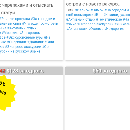
остров с нового ракурса
с черепахами и отыскать
Теги:
#Весной
#Зимой
#За городом и
статуи
ещё посмотреть
#Все
#Индивидуаль
#Речные прогулки
#За городом и
#Активный отдых
#Тематические
#На
альный опыт
#Что ещё посмотреть
языке
#Экспресс-экскурсии
#Уникаль
ьные
#Активный отдых
#Активности
#Осенью
#Недорогие
е
#Морские
#За городом
Все
#Экскурсионные туры
#На
зыке
#Снорклинг
#Дайвинг
#Гили
ью
#Экспресс-экскурсии
#Со
урсии на русском языке
42
$128 за одного
$50 за одного
0%
дка