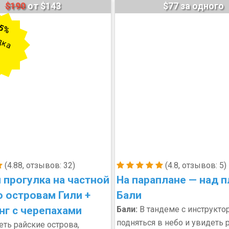
$190
от $143
$77 за одного
5%
дка
(4.88, отзывов: 32)
(4.8, отзывов: 5)
 прогулка на частной
На параплане — над 
о островам Гили +
Бали
нг с черепахами
Бали:
В тандеме с инструкто
подняться в небо и увидеть 
ть райские острова,