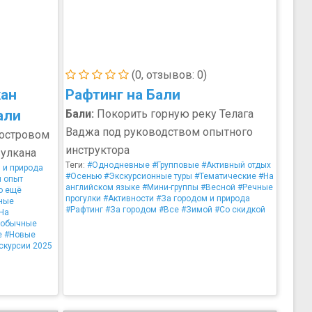
(0, отзывов: 0)
кан
Рафтинг на Бали
али
Бали:
Покорить горную реку Телага
Ваджа под руководством опытного
 островом
инструктора
улкана
Теги:
#Однодневные
#Групповые
#Активный отдых
 и природа
#Осенью
#Экскурсионные туры
#Тематические
#На
 опыт
английском языке
#Мини-группы
#Весной
#Речные
о ещё
прогулки
#Активности
#За городом и природа
ные
#Рафтинг
#За городом
#Все
#Зимой
#Со скидкой
На
еобычные
е
#Новые
скурсии 2025