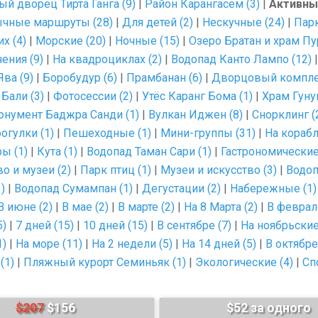
ый дворец Тирта Ганга (9)
|
Район Карангасем (3)
|
Активны
чные маршруты (28)
|
Для детей (2)
|
Нескучные (24)
|
Парк
х (4)
|
Морские (20)
|
Ночные (15)
|
Озеро Братан и храм Пу
ения (9)
|
На квадроциклах (2)
|
Водопад Канто Лампо (12)
Ява (9)
|
Боробудур (6)
|
Прамбанан (6)
|
Дворцовый комплек
Бали (3)
|
Фотосессии (2)
|
Утёс Каранг Бома (1)
|
Храм Гунун
онумент Баджра Санди (1)
|
Вулкан Иджен (8)
|
Снорклинг (
огулки (1)
|
Пешеходные (1)
|
Мини-группы (31)
|
На корабл
ы (1)
|
Кута (1)
|
Водопад Таман Сари (1)
|
Гастрономические
о и музеи (2)
|
Парк птиц (1)
|
Музеи и искусство (3)
|
Водоп
)
|
Водопад Сумампан (1)
|
Дегустации (2)
|
Набережные (1)
В июне (2)
|
В мае (2)
|
В марте (2)
|
На 8 Марта (2)
|
В феврале
5)
|
7 дней (15)
|
10 дней (15)
|
В сентябре (7)
|
На ноябрьские
1)
|
На море (11)
|
На 2 недели (5)
|
На 14 дней (5)
|
В октябре
(1)
|
Пляжный курорт Семиньяк (1)
|
Экологические (4)
|
Сп
$207
$156
$52 за одного