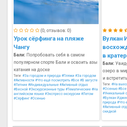
(0, отзывов: 0)
Урок сёрфинга на пляже
Вулкан 
Чангу
восхожд
Бали:
Попробовать себя в самом
в кратер
популярном спорте Бали и освоить азы
Бали:
Увиде
катания на доске
озеро в ми
Теги:
#За городом и природа
#Пляжи
#За городом
и встретит
#Активности
#Что ещё посмотреть
#Все
#В августе
Теги:
#На вых
#Летние
#Индивидуальные
#Активный отдых
#Осенью
#Все
#Весной
#Экскурсионные туры
#Тематические
#На
#Уникальный 
английском языке
#Экспресс-экскурсии
#Летом
#Вулкан Идже
#Сёрфинг
#Осенью
природа
#Что 
#Активный от
скидкой