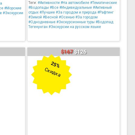
Теги:
#Активности
#На автомобиле
#Тематические
да
#Водопады
#Все
#Индивидуальные
#Активный
се
#Морские
отдых
#Лучшие
#За городом и природа
#Рафтинг
е
#Экскурсии
#Зимой
#Весной
#Осенью
#За городом
#Однодневные
#Экскурсионные туры
#Водопад
Тегенунган
#Экскурсии на русском языке
$167
$126
25%
Скидка