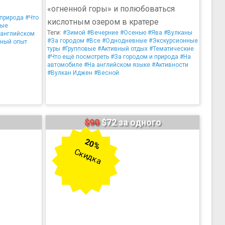
«огненной горы» и полюбоваться
 природа
#Что
кислотным озером в кратере
ные
Теги:
#Зимой
#Вечерние
#Осенью
#Ява
#Вулканы
 английском
#За городом
#Все
#Однодневные
#Экскурсионные
ный опыт
туры
#Групповые
#Активный отдых
#Тематические
#Что ещё посмотреть
#За городом и природа
#На
автомобиле
#На английском языке
#Активности
#Вулкан Иджен
#Весной
$90
$72 за одного
20%
Скидка