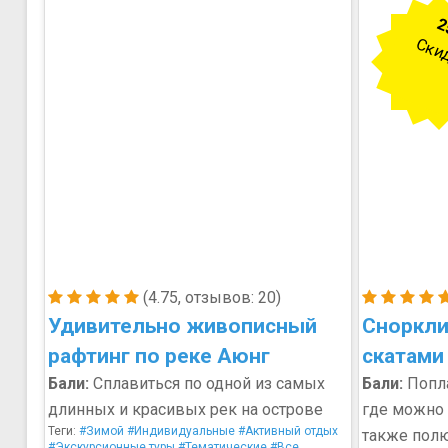
2
Ски
(4.75, отзывов: 20)
Удивительно живописный
Сноркли
рафтинг по реке Аюнг
скатами
Бали:
Сплавиться по одной из самых
Бали:
Попла
длинных и красивых рек на острове
где можно 
Теги:
#Зимой
#Индивидуальные
#Активный отдых
также пол
#Экскурсионные туры
#Тематические
#Все