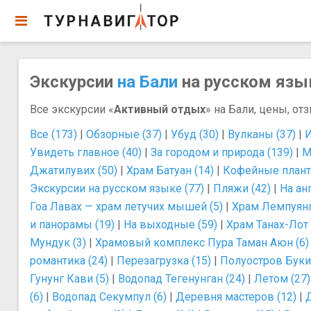
Экскурсии
на Бали
на русском язык
Все экскурсии «
Активный отдых
» на Бали, цены, от
Все (173)
|
Обзорные (37)
|
Убуд (30)
|
Вулканы (37)
|
И
Увидеть главное (40)
|
За городом и природа (139)
|
М
Джатилувих (50)
|
Храм Батуан (14)
|
Кофейные плант
Экскурсии на русском языке (77)
|
Пляжи (42)
|
На ан
Гоа Лавах — храм летучих мышей (5)
|
Храм Лемпуянг
и панорамы (19)
|
На выходные (59)
|
Храм Танах-Лот 
Мундук (3)
|
Храмовый комплекс Пура Таман Аюн (6)
романтика (24)
|
Перезагрузка (15)
|
Полуостров Букит
Гунунг Кави (5)
|
Водопад Тегенунган (24)
|
Летом (27)
(6)
|
Водопад Секумпул (6)
|
Деревня мастеров (12)
|