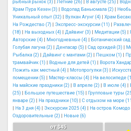
рыбный рынок (3)
|
Летние (26)
|
В августе (25)
|
Водн
Храм Пура Кехен (3)
|
Водопад Баньюмала (2)
|
Необы
Уникальный опыт (32)
|
Вулкан Агунг (4)
|
Храм Бесаки
На Рождество (7)
|
Экспресс-экскурсии (11)
|
Развлеч
(18)
|
На выходных (4)
|
Дайвинг (3)
|
Медитации (5)
|
Авторские (4)
|
Многодневные (4)
|
Ботанический сад 
Голубая лагуна (2)
|
Денпасар (5)
|
Сад орхидей (3)
|
М
Рыбалка (2)
|
Дайвинг с мантами (2)
|
Пешком (1)
|
Пр
трамвайчик (1)
|
Водные для детей (1)
|
Ворота Хандар
Пожить как местный (4)
|
Мотопрогулки (3)
|
Искусств
помещении (5)
|
Мастер-классы (4)
|
На велосипеде (1
На майские праздники (2)
|
В апреле (2)
|
В июле (4)
|
(25)
|
Большое путешествие (15)
|
Групповые туры (2
январе (2)
|
На праздники (10)
|
С отдыхом на море (1
|
На 3 дня (4)
|
Экскурсии 2025 (4)
|
На остров Комодо 
Оздоровительные (2)
|
Новые (6)
от $45