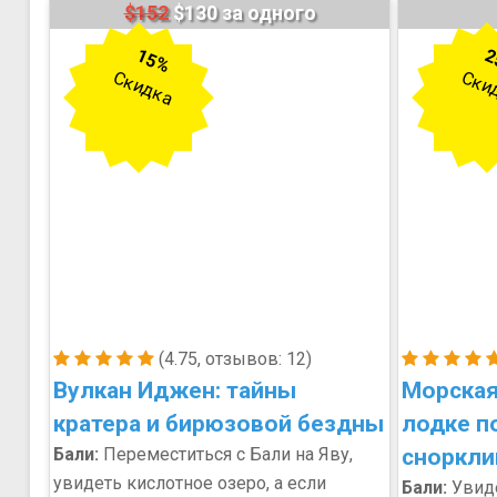
$152
$130 за одного
15%
2
Скидка
Ски
(4.75, отзывов: 12)
Вулкан Иджен: тайны
Морская
кратера и бирюзовой бездны
лодке п
Бали:
Переместиться с Бали на Яву,
сноркли
увидеть кислотное озеро, а если
Бали:
Увиде