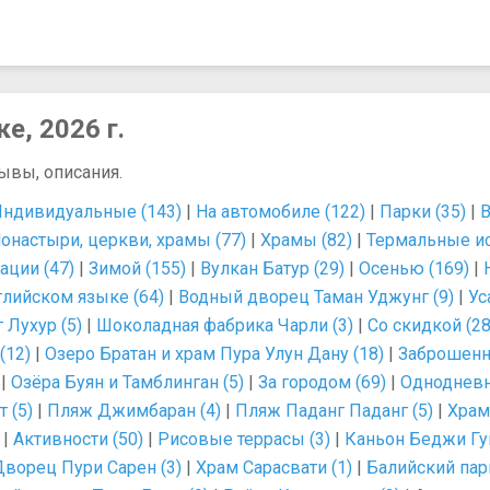
е, 2026 г.
зывы, описания.
ндивидуальные (143)
|
На автомобиле (122)
|
Парки (35)
|
В
онастыри, церкви, храмы (77)
|
Храмы (82)
|
Термальные ис
ации (47)
|
Зимой (155)
|
Вулкан Батур (29)
|
Осенью (169)
|
глийском языке (64)
|
Водный дворец Таман Уджунг (9)
|
Ус
 Лухур (5)
|
Шоколадная фабрика Чарли (3)
|
Со скидкой (28
(12)
|
Озеро Братан и храм Пура Улун Дану (18)
|
Заброшенный
|
Озёра Буян и Тамблинган (5)
|
За городом (69)
|
Однодневн
 (5)
|
Пляж Джимбаран (4)
|
Пляж Паданг Паданг (5)
|
Храм
|
Активности (50)
|
Рисовые террасы (3)
|
Каньон Беджи Гув
Дворец Пури Сарен (3)
|
Храм Сарасвати (1)
|
Балийский парк