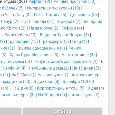
й отдых (26)
|
Рафтинг (8)
|
Речные прогулки (13)
|
 бабочек (5)
|
Интересные экскурсии (10)
|
ра Улан Дану (3)
|
Пляж Ловина (5)
|
Дельфины (5)
|
|
Санур (7)
|
Нуса Пенида (21)
|
Природа (7)
|
Вечерние
с Кратон (2)
|
На автобусе (2)
|
Сафари (4)
|
г Кави Себату (10)
|
Водопад Тукад Чепунг (1)
|
22)
|
Групповые (15)
|
Трансферы (5)
|
Гили (4)
|
ике (3)
|
Круизы однодневные (1)
|
Речной
 (3)
|
Храм Пура Менгенинг (5)
|
На мотоцикле (3)
|
ад Тибумана (5)
|
Почувствовать себя местным (1)
|
В
|
Сёрфинг (4)
|
Необычные дома (2)
|
На 15 дней (7)
|
 (2)
|
На 9 Мая (2)
|
На каникулы (2)
|
Авторские туры
 праздники (10)
|
В декабре (8)
|
В ноябре (10)
|
В
 (14)
|
На 2 дня (6)
|
Корпоративные туры (5)
|
3 дня (4)
ортивные туры (3)
|
На 10 дней (2)
|
Фитнес-туры (2)
|
от $110