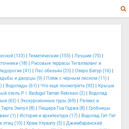
есной (133)
|
Тематические (155)
|
Лучшие (75)
|
точники (18)
|
Рисовые террасы Тегаллаланг и
Недорогие (41)
|
Лес обезьян (25)
|
Озеро Батур (16)
|
адьбы и дворцы (9)
|
Пляж с чёрным песком (11)
|
)
|
Водопады (61)
|
Что ещё посмотреть (92)
|
Крыши
 отель P. I. Bedugul Taman Rekreasi (2)
|
Водопад
ые (62)
|
Экскурсионные туры (69)
|
Релакс и
 Тирта Эмпул (8)
|
Пещера Гоа Гаджа (8)
|
Гробницы
анг (1)
|
История и архитектура (17)
|
Водопад Гит-Гит
 птиц (10)
|
Храм Улувату (5)
|
Джимбаранский