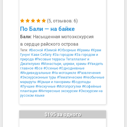
(5, отзывов: 6)
По Бали — на байке
Бали:
Насыщенная мотоэкскурсия
в сердце райского острова
Теги:
#Весной
#Зимой
#Обзорные
#Храмы
#Храм
Гунунг Кави Себату
#За городом
#За городом и
природа
#Рисовые террасы Тегаллаланг и
Джатилувих
#Монастыри, церкви, храмы
#Увидеть
главное
#Все
#Осенью
#Однодневные
#Индивидуальные
#На мотоцикле
#Развлечения
#Экскурсионные туры
#Тематические
#Необычные
маршруты
#Крыши и панорамы
#Водопады
#Лучшие
#Нескучные
#Мотопрогулки
#Кофейные
плантации
#Интересные экскурсии
#Экскурсии на
русском языке
$195 за одного