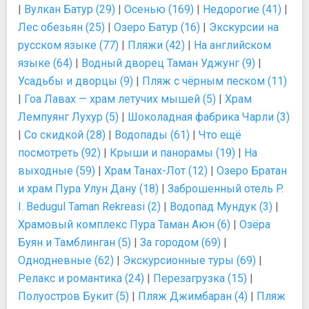
|
Вулкан Батур (29)
|
Осенью (169)
|
Недорогие (41)
|
Лес обезьян (25)
|
Озеро Батур (16)
|
Экскурсии на
русском языке (77)
|
Пляжи (42)
|
На английском
языке (64)
|
Водный дворец Таман Уджунг (9)
|
Усадьбы и дворцы (9)
|
Пляж с чёрным песком (11)
|
Гоа Лавах — храм летучих мышей (5)
|
Храм
Лемпуянг Лухур (5)
|
Шоколадная фабрика Чарли (3)
|
Со скидкой (28)
|
Водопады (61)
|
Что ещё
посмотреть (92)
|
Крыши и панорамы (19)
|
На
выходные (59)
|
Храм Танах-Лот (12)
|
Озеро Братан
и храм Пура Улун Дану (18)
|
Заброшенный отель P.
I. Bedugul Taman Rekreasi (2)
|
Водопад Мундук (3)
|
Храмовый комплекс Пура Таман Аюн (6)
|
Озёра
Буян и Тамблинган (5)
|
За городом (69)
|
Однодневные (62)
|
Экскурсионные туры (69)
|
Релакс и романтика (24)
|
Перезагрузка (15)
|
Полуостров Букит (5)
|
Пляж Джимбаран (4)
|
Пляж