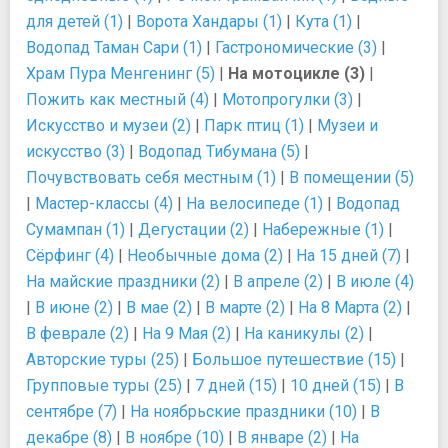
для детей (1)
|
Ворота Хандары (1)
|
Кута (1)
|
Водопад Таман Сари (1)
|
Гастрономические (3)
|
Храм Пура Менгенинг (5)
|
На мотоцикле (3)
|
Пожить как местный (4)
|
Мотопрогулки (3)
|
Искусство и музеи (2)
|
Парк птиц (1)
|
Музеи и
искусство (3)
|
Водопад Тибумана (5)
|
Почувствовать себя местным (1)
|
В помещении (5)
|
Мастер-классы (4)
|
На велосипеде (1)
|
Водопад
Сумампан (1)
|
Дегустации (2)
|
Набережные (1)
|
Сёрфинг (4)
|
Необычные дома (2)
|
На 15 дней (7)
|
На майские праздники (2)
|
В апреле (2)
|
В июле (4)
|
В июне (2)
|
В мае (2)
|
В марте (2)
|
На 8 Марта (2)
|
В феврале (2)
|
На 9 Мая (2)
|
На каникулы (2)
|
Авторские туры (25)
|
Большое путешествие (15)
|
Групповые туры (25)
|
7 дней (15)
|
10 дней (15)
|
В
сентябре (7)
|
На ноябрьские праздники (10)
|
В
декабре (8)
|
В ноябре (10)
|
В январе (2)
|
На