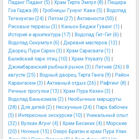
Паданг Паданг (5)
|
Храм Тирта Эмпул (8)
|
Пещера
Гоа Гаджа (8)
|
Гробницы Гунунг Кави (5)
|
Водопад
Тегенунган (24)
|
Летом (27)
|
Активности (50)
|
Рисовые террасы (3)
|
Каньон Беджи Гуванг (1)
|
История и архитектура (17)
|
Водопад Гит-Гит (6)
|
Водопад Секумпул (6)
|
Деревня мастеров (12)
|
Дворец Пури Сарен (3)
|
Храм Сарасвати (1)
|
Балийский парк птиц (10)
|
Храм Улувату (5)
|
Джимбаранский рыбный рынок (3)
|
Летние (26)
|
В
августе (25)
|
Водный дворец Тирта Ганга (9)
|
Район
Карангасем (3)
|
Активный отдых (26)
|
Рафтинг (8)
|
Речные прогулки (13)
|
Храм Пура Кехен (3)
|
Водопад Баньюмала (2)
|
Необычные маршруты
(28)
|
Для детей (2)
|
Нескучные (24)
|
Парк бабочек
(5)
|
Интересные экскурсии (10)
|
Уникальный опыт
(32)
|
Вулкан Агунг (4)
|
Храм Бесаких (4)
|
Морские
(20)
|
Ночные (15)
|
Озеро Братан и храм Пура Улан