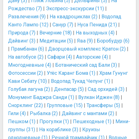
Дану (3)
|
Пляж Ловина (5)
|
Дельфины (5)
|
На
Рождество (7)
|
Экспресс-экскурсии (11)
|
Развлечения (9)
|
На квадроциклах (2)
|
Водопад
Канто Лампо (12)
|
Санур (7)
|
Нуса Пенида (21)
|
Природа (7)
|
Вечерние (18)
|
На выходных (4)
|
Дайвинг (3)
|
Медитации (5)
|
Ява (9)
|
Боробудур (6)
|
Прамбанан (6)
|
Дворцовый комплекс Кратон (2)
|
На автобусе (2)
|
Сафари (4)
|
Авторские (4)
|
Многодневные (4)
|
Ботанический сад Бали (3)
|
Фотосессии (2)
|
Утёс Каранг Бома (1)
|
Храм Гунунг
Кави Себату (10)
|
Водопад Тукад Чепунг (1)
|
Голубая лагуна (2)
|
Денпасар (5)
|
Сад орхидей (3)
|
Монумент Баджра Санди (1)
|
Вулкан Иджен (8)
|
Снорклинг (22)
|
Групповые (15)
|
Трансферы (5)
|
Гили (4)
|
Рыбалка (2)
|
Дайвинг с мантами (2)
|
Пешком (1)
|
Прогулки (1)
|
Пешеходные (1)
|
Мини-
группы (31)
|
На кораблике (3)
|
Круизы
однодневные (1)
|
Речной трамвайчик (1)
|
Водные