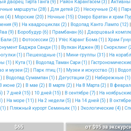
ый дворец Тирта Ганга (9)
|
Район Карангасем (3)
|
Активный
чные маршруты (28)
|
Для детей (2)
|
Нескучные (24)
|
Парк
х (4)
|
Морские (20)
|
Ночные (15)
|
Озеро Братан и храм Пу
ения (9)
|
На квадроциклах (2)
|
Водопад Канто Лампо (12)
Ява (9)
|
Боробудур (6)
|
Прамбанан (6)
|
Дворцовый комплек
Бали (3)
|
Фотосессии (2)
|
Утёс Каранг Бома (1)
|
Храм Гунун
онумент Баджра Санди (1)
|
Вулкан Иджен (8)
|
Снорклинг (
огулки (1)
|
Пешеходные (1)
|
Мини-группы (31)
|
На корабл
ы (1)
|
Кута (1)
|
Водопад Таман Сари (1)
|
Гастрономические
о и музеи (2)
|
Парк птиц (1)
|
Музеи и искусство (3)
|
Водоп
)
|
Водопад Сумампан (1)
|
Дегустации (2)
|
Набережные (1)
В июне (2)
|
В мае (2)
|
В марте (2)
|
На 8 Марта (2)
|
В феврале
5)
|
7 дней (15)
|
10 дней (15)
|
В сентябре (7)
|
На ноябрьские
1)
|
На море (11)
|
На 2 недели (5)
|
На 14 дней (5)
|
В октябре
(1)
|
Пляжный курорт Семиньяк (1)
|
Экологические (4)
|
Сп
$65
от $95 за экскурс