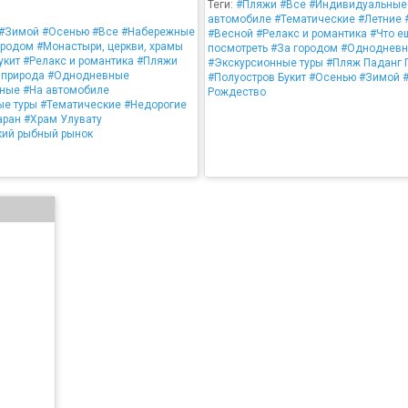
Теги:
#Пляжи
#Все
#Индивидуальные
автомобиле
#Тематические
#Летние
#Зимой
#Осенью
#Все
#Набережные
#Весной
#Релакс и романтика
#Что е
ородом
#Монастыри, церкви, храмы
посмотреть
#За городом
#Одноднев
укит
#Релакс и романтика
#Пляжи
#Экскурсионные туры
#Пляж Паданг 
 природа
#Однодневные
#Полуостров Букит
#Осенью
#Зимой
ьные
#На автомобиле
Рождество
ые туры
#Тематические
#Недорогие
аран
#Храм Улувату
ий рыбный рынок