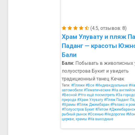
(4.5, отзывов: 8)
Храм Улувату и пляж Па
Паданг — красоты Южн
Бали
Бали:
Побывать в живописных 
полуострова Букит и увидеть
традиционный танец Кечак
Теги:
#Пляжи
#Все
#Индивидуальные
#Н
автомобиле
#Тематические
#На английс
#Весной
#Что ещё посмотреть
#За город
природа
#Храм Улувату
#Пляж Паданг Па
#Храмы
#Пляж Джимбаран
#Релакс и ро
#Полуостров Букит
#Летом
#Джимбаранс
рыбный рынок
#Осенью
#Недорогие
#Мон
церкви, храмы
#На выходные