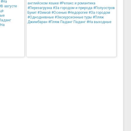
#На
английском языке
#Релакс и романтика
#В августе
#Перезагрузка
#За городом и природа
#Полуостров
щё
Букит
#Зимой
#Осенью
#Недорогие
#За городом
ные
#Однодневные
#Экскурсионные туры
#Пляж
Паданг
Джимбаран
#Пляж Паданг Паданг
#На выходные
#На