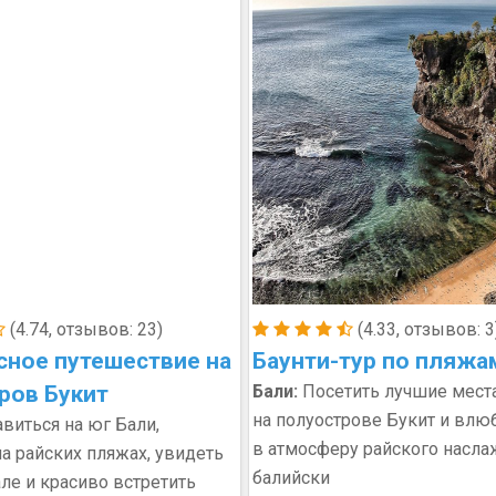
(4.74, отзывов: 23)
(4.33, отзывов: 3
ное путешествие на
Баунти-тур по пляжа
ров Букит
Бали:
Посетить лучшие мест
на полуострове Букит и влю
виться на юг Бали,
в атмосферу райского насла
на райских пляжах, увидеть
балийски
але и красиво встретить