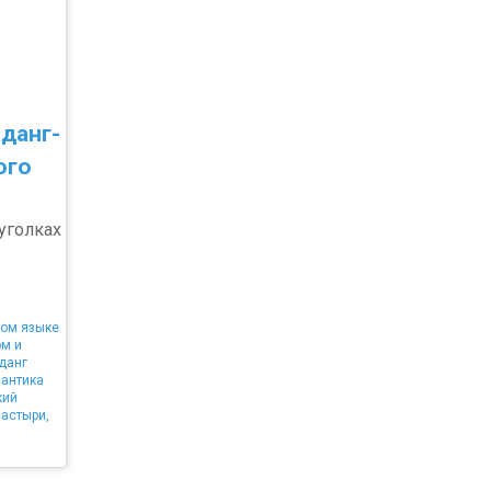
данг-
ого
уголках
а
ком языке
ом и
данг
мантика
кий
астыри,