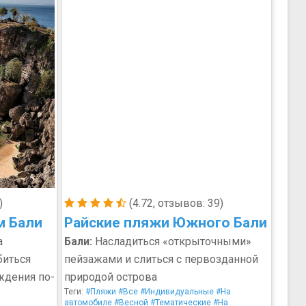
)
(4.72, отзывов: 39)
м Бали
Райские пляжи Южного Бали
а
Бали:
Насладиться «открыточными»
биться
пейзажами и слиться с первозданной
ждения по-
природой острова
Теги:
#Пляжи
#Все
#Индивидуальные
#На
автомобиле
#Весной
#Тематические
#На