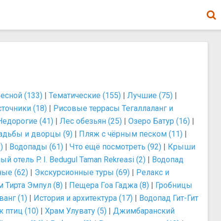
есной (133)
|
Тематические (155)
|
Лучшие (75)
|
точники (18)
|
Рисовые террасы Тегаллаланг и
Недорогие (41)
|
Лес обезьян (25)
|
Озеро Батур (16)
|
адьбы и дворцы (9)
|
Пляж с чёрным песком (11)
|
)
|
Водопады (61)
|
Что ещё посмотреть (92)
|
Крыши
 отель P. I. Bedugul Taman Rekreasi (2)
|
Водопад
ые (62)
|
Экскурсионные туры (69)
|
Релакс и
 Тирта Эмпул (8)
|
Пещера Гоа Гаджа (8)
|
Гробницы
анг (1)
|
История и архитектура (17)
|
Водопад Гит-Гит
 птиц (10)
|
Храм Улувату (5)
|
Джимбаранский