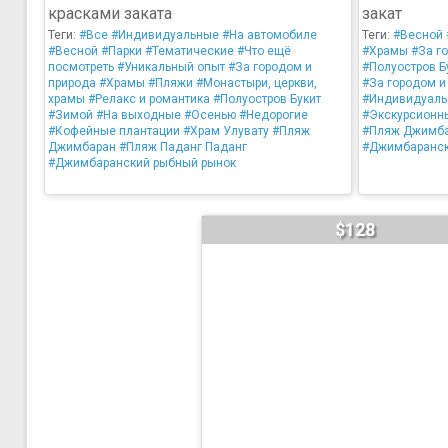
красками заката
закат
Теги:
#Все
#Индивидуальные
#На автомобиле
Теги:
#Весной
#Весной
#Парки
#Тематические
#Что ещё
#Храмы
#За г
посмотреть
#Уникальный опыт
#За городом и
#Полуостров Б
природа
#Храмы
#Пляжи
#Монастыри, церкви,
#За городом и
храмы
#Релакс и романтика
#Полуостров Букит
#Индивидуал
#Зимой
#На выходные
#Осенью
#Недорогие
#Экскурсионн
#Кофейные плантации
#Храм Улувату
#Пляж
#Пляж Джимб
Джимбаран
#Пляж Паданг Паданг
#Джимбаранск
#Джимбаранский рыбный рынок
$128