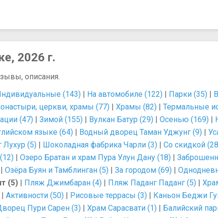
е, 2026 г.
тзывы, описания.
ндивидуальные (143)
|
На автомобиле (122)
|
Парки (35)
|
В
онастыри, церкви, храмы (77)
|
Храмы (82)
|
Термальные ис
ации (47)
|
Зимой (155)
|
Вулкан Батур (29)
|
Осенью (169)
|
глийском языке (64)
|
Водный дворец Таман Уджунг (9)
|
Ус
 Лухур (5)
|
Шоколадная фабрика Чарли (3)
|
Со скидкой (28
(12)
|
Озеро Братан и храм Пура Улун Дану (18)
|
Заброшенный
|
Озёра Буян и Тамблинган (5)
|
За городом (69)
|
Однодневн
т (5)
|
Пляж Джимбаран (4)
|
Пляж Паданг Паданг (5)
|
Храм
|
Активности (50)
|
Рисовые террасы (3)
|
Каньон Беджи Гув
Дворец Пури Сарен (3)
|
Храм Сарасвати (1)
|
Балийский парк