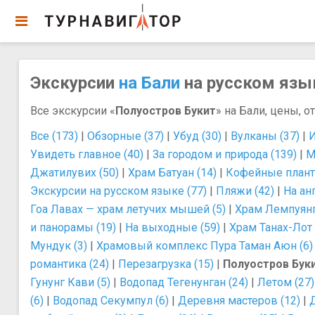
Экскурсии
на Бали
на русском язык
Все экскурсии «
Полуостров Букит
» на Бали, цены, о
Все (173)
|
Обзорные (37)
|
Убуд (30)
|
Вулканы (37)
|
И
Увидеть главное (40)
|
За городом и природа (139)
|
М
Джатилувих (50)
|
Храм Батуан (14)
|
Кофейные плант
Экскурсии на русском языке (77)
|
Пляжи (42)
|
На ан
Гоа Лавах — храм летучих мышей (5)
|
Храм Лемпуянг
и панорамы (19)
|
На выходные (59)
|
Храм Танах-Лот 
Мундук (3)
|
Храмовый комплекс Пура Таман Аюн (6)
романтика (24)
|
Перезагрузка (15)
|
Полуостров Буки
Гунунг Кави (5)
|
Водопад Тегенунган (24)
|
Летом (27)
(6)
|
Водопад Секумпул (6)
|
Деревня мастеров (12)
|