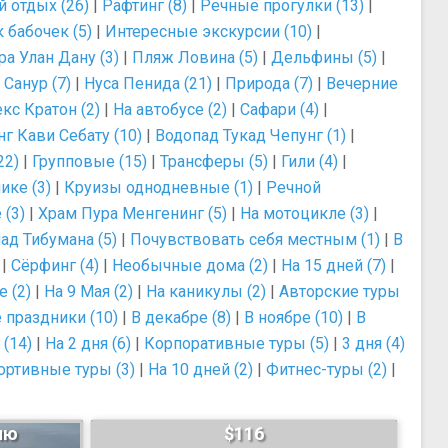
 отдых (26)
|
Рафтинг (8)
|
Речные прогулки (13)
|
 бабочек (5)
|
Интересные экскурсии (10)
|
ра Улан Дану (3)
|
Пляж Ловина (5)
|
Дельфины (5)
|
|
Санур (7)
|
Нуса Пенида (21)
|
Природа (7)
|
Вечерние
с Кратон (2)
|
На автобусе (2)
|
Сафари (4)
|
г Кави Себату (10)
|
Водопад Тукад Чепунг (1)
|
22)
|
Групповые (15)
|
Трансферы (5)
|
Гили (4)
|
ике (3)
|
Круизы однодневные (1)
|
Речной
 (3)
|
Храм Пура Менгенинг (5)
|
На мотоцикле (3)
|
ад Тибумана (5)
|
Почувствовать себя местным (1)
|
В
|
Сёрфинг (4)
|
Необычные дома (2)
|
На 15 дней (7)
|
 (2)
|
На 9 Мая (2)
|
На каникулы (2)
|
Авторские туры
 праздники (10)
|
В декабре (8)
|
В ноябре (10)
|
В
 (14)
|
На 2 дня (6)
|
Корпоративные туры (5)
|
3 дня (4)
ортивные туры (3)
|
На 10 дней (2)
|
Фитнес-туры (2)
|
ию
$116