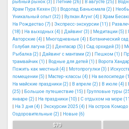
рыбный рынок (3)
|
Летние (26)
|
В августе (25)
|
Водн
Храм Пура Кехен (3)
|
Водопад Баньюмала (2)
|
Необы
Уникальный опыт (32)
|
Вулкан Агунг (4)
|
Храм Бесаки
На Рождество (7)
|
Экспресс-экскурсии (11)
|
Развлеч
(18)
|
На выходных (4)
|
Дайвинг (3)
|
Медитации (5)
|
Авторские (4)
|
Многодневные (4)
|
Ботанический сад 
Голубая лагуна (2)
|
Денпасар (5)
|
Сад орхидей (3)
|
М
Рыбалка (2)
|
Дайвинг с мантами (2)
|
Пешком (1)
|
Пр
трамвайчик (1)
|
Водные для детей (1)
|
Ворота Хандар
Пожить как местный (4)
|
Мотопрогулки (3)
|
Искусств
помещении (5)
|
Мастер-классы (4)
|
На велосипеде (1
На майские праздники (2)
|
В апреле (2)
|
В июле (4)
|
(25)
|
Большое путешествие (15)
|
Групповые туры (2
январе (2)
|
На праздники (10)
|
С отдыхом на море (1
|
На 3 дня (4)
|
Экскурсии 2025 (4)
|
На остров Комодо 
Оздоровительные (2)
|
Новые (6)
$70