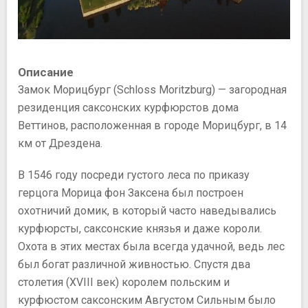
Описание
Замок Морицбург (Schloss Moritzburg) — загородная
резиденция саксонских курфюрстов дома
Веттинов, расположенная в городе Морицбург, в 14
км от Дрездена.
В 1546 году посреди густого леса по приказу
герцога Морица фон Заксена был построен
охотничий домик, в который часто наведывались
курфюрсты, саксонские князья и даже короли.
Охота в этих местах была всегда удачной, ведь лес
был богат различной живностью. Спустя два
столетия (XVIII век) королем польским и
курфюстом саксонским Августом Сильным было