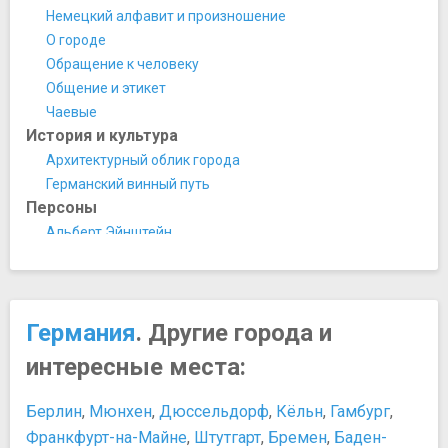
Музей этнологии
Немецкий алфавит и произношение
Немецкий музей гигиены
О городе
Нумизматический кабинет Дрездена
Обращение к человеку
Собрание фарфора
Общение и этикет
Ночная жизнь, рестораны, кабаре
Чаевые
Dance Factory
История и культура
Ресторан Alte Meister
Архитектурный облик города
Ресторан Kahnaletto
Германский винный путь
Ресторан Mama Africa
Персоны
Памятники, скульптуры, статуи
Альберт Эйнштейн
Памятник королю Иоганну
Артур Шопенгауэр
​Памятник Мартину Лютеру
Иоганн Кристоф Фридрих фон Шиллер
Парки и природные достопримечательности
Иоганн Себастьян Бах
Ботанический сад
Германия
. Другие города и
Отто фон Бисмарк — первый канцлер Германской
Гроссер Гартен
империи
интересные места:
Зоопарк Дрездена
Рихард Вагнер — крупнейший немецкий композитор XIX
Театры и концертные залы
столетия
Берлин
,
Мюнхен
,
Дюссельдорф
,
Кёльн
,
Гамбург
,
Опера Земпера
Томас Манн
Франкфурт-на-Майне
,
Штутгарт
,
Бремен
,
Баден-
Храмы, соборы, монастыри
Фридрих Вильгельм Ницше