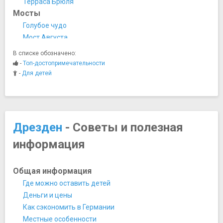
Терраса Брюля
Мосты
Голубое чудо
Мост Августа
Мост Бастай
В списке обозначено:
Музеи
-
Топ-достопримечательности
Альбертинум
-
Для детей
Военно-исторический музей
Государственные художественные собрания Дрездена
Гравюрный кабинет
Дрезденская картинная галерея (Галерея старых
Дрезден
- Советы и полезная
мастеров)
информация
Дрезденская оружейная палата
Дрезденский городской музей
Дрезденский зоологический музей
Общая информация
Зелёный свод
Где можно оставить детей
Кройцкирхе
Деньги и цены
Музей Панометр
Как сэкономить в Германии
Музей транспорта
Местные особенности