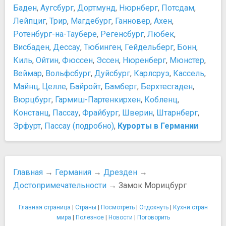
Баден
,
Аугсбург
,
Дортмунд
,
Нюрнберг
,
Потсдам
,
Кафедральный собор
​Брамс Иоганнес
Лейпциг
,
Трир
,
Магдебург
,
Ганновер
,
Ахен
,
Новая синагога
​Иммануил Кант
Ротенбург-на-Таубере
,
Регенсбург
,
Любек
,
Фрауэнкирхе (Церковь Богородицы)
​Иоганн Вольфганг Гёте
Церковь Преподобного Симеона Дивногорца
Висбаден
,
Дессау
,
Тюбинген
,
Гейдельберг
,
Бонн
,
​Карл Маркс
Церковь Трёх Волхвов
Киль
,
Ойтин
,
Фюссен
,
Эссен
,
Нюренберг
,
Мюнстер
,
​Людвиг Ван Бетховен
Активный отдых, аттракционы, развлечения
Веймар
​Фридрих Энгельс
,
Вольфсбург
,
Дуйсбург
,
Карлсруэ
,
Кассель
,
Парковая железная дорога
Развлечения и отдых
Майнц
,
Целле
,
Байройт
,
Бамберг
,
Берхтесгаден
,
Прочее
Куда сходить
Вюрцбург
,
Гармиш-Партенкирхен
,
Кобленц
,
Дрезденская подвесная дорога
Ночная жизнь
Констанц
,
Пассау
,
Фрайбург
,
Шверин
,
Штарнберг
,
Крепость Кёнигштайн
Смотровые площадки
Эрфурт
,
Пассау (подробно)
,
Курорты в Германии
Новая рыночная площадь
Покупки
Собрание скульптур
Tax Free в Германии
Старое еврейское кладбище
Какие магазины посетить
Старое католическое кладбище
Когда распродажи в Германии
Главная
→
Германия
→
Дрезден
→
Стеклянная мануфактура Volkswagen
Что привезти из Германии?
Достопримечательности
→ Замок Морицбург
Физико-математический салон
Что привезти из Дрездена
Художественный пассаж Кунстхоф
Шопинг
Главная страница
|
Страны
|
Посмотреть
|
Отдохнуть
|
Кухни стран
Центральный вокзал
Шопинг в Германии
мира
|
Полезное
|
Новости
|
Поговорить