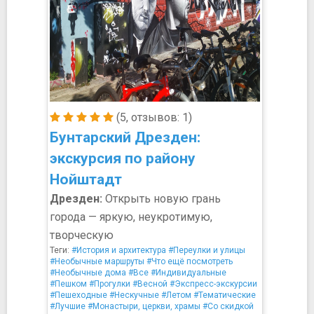
(5, отзывов: 1)
Бунтарский Дрезден:
экскурсия по району
Нойштадт
Дрезден:
Открыть новую грань
города — яркую, неукротимую,
творческую
Теги:
#История и архитектура
#Переулки и улицы
#Необычные маршруты
#Что ещё посмотреть
#Необычные дома
#Все
#Индивидуальные
#Пешком
#Прогулки
#Весной
#Экспресс-экскурсии
#Пешеходные
#Нескучные
#Летом
#Тематические
#Лучшие
#Монастыри, церкви, храмы
#Со скидкой