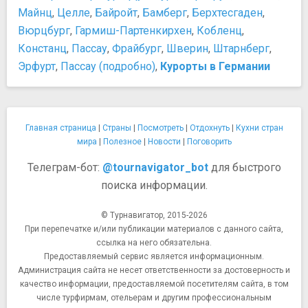
Майнц
,
Целле
,
Байройт
,
Бамберг
,
Берхтесгаден
,
Вюрцбург
,
Гармиш-Партенкирхен
,
Кобленц
,
Констанц
,
Пассау
,
Фрайбург
,
Шверин
,
Штарнберг
,
Эрфурт
,
Пассау (подробно)
,
Курорты в Германии
Главная страница
|
Страны
|
Посмотреть
|
Отдохнуть
|
Кухни стран
мира
|
Полезное
|
Новости
|
Поговорить
Телеграм-бот:
@tournavigator_bot
для быстрого
поиска информации.
© Турнавигатор, 2015-2026
При перепечатке и/или публикации материалов с данного сайта,
ссылка на него обязательна.
Предоставляемый сервис является информационным.
Администрация сайта не несет ответственности за достоверность и
качество информации, предоставляемой посетителям сайта, в том
числе турфирмам, отельерам и другим профессиональным