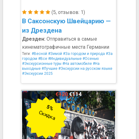
(5, отзывов: 1)
В Саксонскую Швейцарию —
из Дрездена
Дрезден:
Отправиться в самые
кинематографичные места Германии
Теги:
#Весной
#Зимой
#За городом и природа
#За
городом
#Все
#Индивидуальные
#Осенью
#Экскурсионные туры
#На автомобиле
#На
выходные
#Лучшие
#Экскурсии на русском языке
#Экскурсии 2025
€120
€114
5%
Скидка