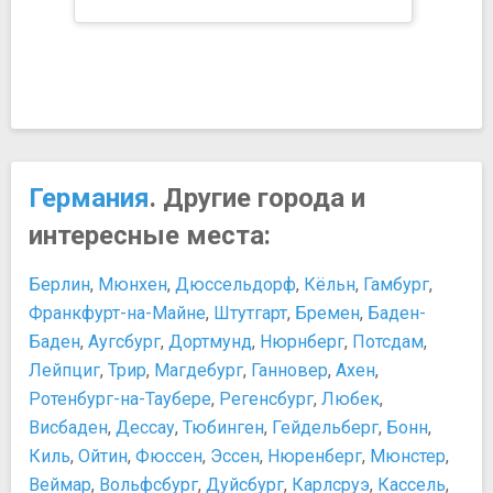
Германия
. Другие города и
интересные места:
Берлин
,
Мюнхен
,
Дюссельдорф
,
Кёльн
,
Гамбург
,
Франкфурт-на-Майне
,
Штутгарт
,
Бремен
,
Баден-
Баден
,
Аугсбург
,
Дортмунд
,
Нюрнберг
,
Потсдам
,
Лейпциг
,
Трир
,
Магдебург
,
Ганновер
,
Ахен
,
Ротенбург-на-Таубере
,
Регенсбург
,
Любек
,
Висбаден
,
Дессау
,
Тюбинген
,
Гейдельберг
,
Бонн
,
Киль
,
Ойтин
,
Фюссен
,
Эссен
,
Нюренберг
,
Мюнстер
,
Веймар
,
Вольфсбург
,
Дуйсбург
,
Карлсруэ
,
Кассель
,