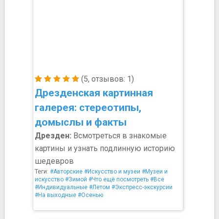
(5, отзывов: 1)
Дрезденская картинная
галерея: стереотипы,
домыслы и факты
Дрезден:
Всмотреться в знакомые
картины и узнать подлинную историю
шедевров
Теги:
#Авторские
#Искусство и музеи
#Музеи и
искусство
#Зимой
#Что ещё посмотреть
#Все
#Индивидуальные
#Летом
#Экспресс-экскурсии
#На выходные
#Осенью