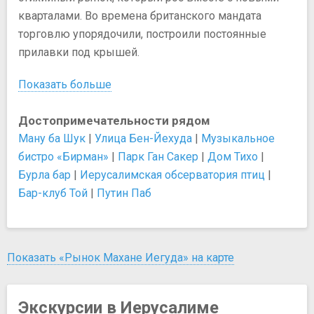
кварталами. Во времена британского мандата
торговлю упорядочили, построили постоянные
прилавки под крышей.
Показать больше
Достопримечательности рядом
Ману ба Шук
|
Улица Бен-Йехуда
|
Музыкальное
бистро «Бирман»
|
Парк Ган Сакер
|
Дом Тихо
|
Бурла бар
|
Иерусалимская обсерватория птиц
|
Бар-клуб Той
|
Путин Паб
Показать «Рынок Махане Иегуда» на карте
Экскурсии в Иерусалиме