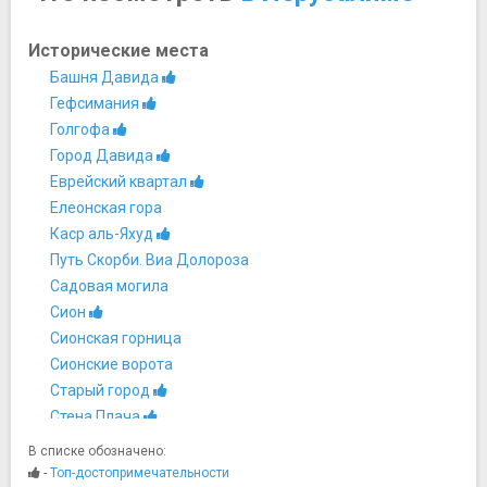
Исторические места
Башня Давида
Гефсимания
Голгофа
Город Давида
Еврейский квартал
Елеонская гора
Каср аль-Яхуд
Путь Скорби. Виа Долороза
Садовая могила
Сион
Сионская горница
Сионские ворота
Старый город
Стена Плача
Туннели Стены Плача
В списке обозначено:
Храмовая гора
-
Топ-достопримечательности