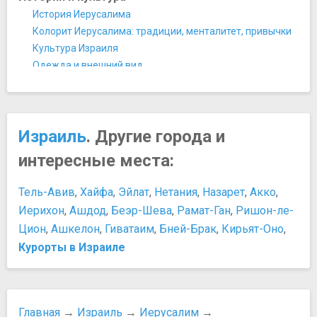
Бурла бар
История Иерусалима
Глен бар
Колорит Иерусалима: традиции, менталитет, привычки
Клуб «Заппа»
Культура Израиля
Ману ба Шук
Одежда и внешний вид
Музыкальное бистро «Бирман»
Отдых на асфальте
Путин Паб
Шаббат и активность
Ресторан «Эвкалипт»
Персоны
Парки и природные достопримечательности
Израиль
. Другие города и
Елена
Ботанический сад
Ирод I Великий
интересные места:
Иерусалимский библейский зоопарк
Соломон
Иродион
Царь Давид
Тель-Авив
,
Хайфа
,
Эйлат
,
Нетания
,
Назарет
,
Акко
,
Парк Ган Сакер
Развлечения и отдых
Иерихон
,
Ашдод
,
Беэр-Шева
,
Рамат-Ган
,
Ришон-ле-
Сад роз
Безопасность отдыха и купания на Мертвом море
Цион
,
Ашкелон
,
Гиватаим
,
Бней-Брак
,
Кирьят-Оно
,
Площади, улицы, фонтаны, районы
Игорный бизнес
Курорты в Израиле
Улица Бен-Йехуда
Покупки
Христианский квартал
Возврат НДС
Театры и концертные залы
Наличные и кредитная карта
Иерусалимский театр
Покупки
Главная
→
Израиль
→
Иерусалим
→
Храмы, соборы, монастыри