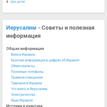
Мосты
-
Для детей
Струнный мост "Арфа Давида"
Музеи
Дом Тихо
Иерусалимский Музей природы
Иерусалим
- Советы и полезная
Израильский музей
информация
Институт исламского искусства имени Л. А. Майера
Мемориал жертв холокоста Яд Вашем
Модель Иерусалима времен царя Ирода
Общая информация
Музей "На грани"
Виза в Израиль
Музей библейских стран
Краткая информация в цифрах об Израиле
Музей Рокфеллера
Обмен валюты
Музей “Сожженный дом”
Полезные телефоны
Научный музей Блумфилд
Правила поведения
Храм Книги
Таможня в Израиле
Ночная жизнь, рестораны, кабаре
Что взять в Иерусалим
Bardak ресторан
Электричество
Бар-клуб Той
Язык Израиля
Бар-ресторан "Жаботинский"
История и культура