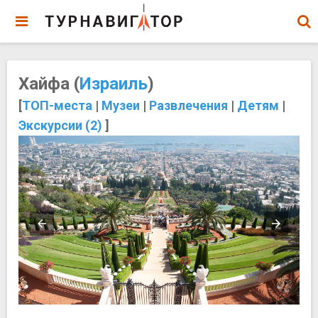
Хайфа (
Израиль
)
[
ТОП-места
|
Музеи
|
Развлечения
|
Детям
|
Экскурсии (2)
]