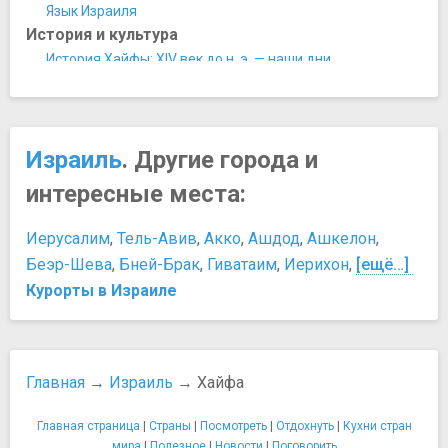
Гранд Каньон Молл
Язык Израиля
Дальят-аль-Кармель
История и культура
Деревня художников Эйн Ход
История Хайфы: XIV век до н. э. — наши дни
Канатная дорога
Культура Израиля
Пещера пророка Илии
Одежда и внешний вид
Порт Хайфа
Шаббат и активность
Персоны
Израиль
. Другие города и
Ирод I Великий
интересные места:
Соломон
Царь Давид
Иерусалим
,
Тель-Авив
,
Акко
,
Ашдод
,
Ашкелон
,
Развлечения и отдых
Беэр-Шева
,
Бней-Брак
,
Гиватаим
,
Иерихон
,
[ещё…]
Безопасность отдыха и купания на Мертвом море
Курорты в Израиле
Игорный бизнес
Фестивали в Хайфе
Покупки
Возврат НДС
Главная
→
Израиль
→ Хайфа
Наличные и кредитная карта
Сувениры
Главная страница
|
Страны
|
Посмотреть
|
Отдохнуть
|
Кухни стран
Торг при покупке
мира
|
Полезное
|
Новости
|
Поговорить