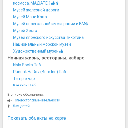
космоса. МАДАТЕК
Музей железной дороги
Музей Мане Каца
Музей нелегальной иммиграции и ВМФ
Музей Хехта
Музей японского искусства Тикотина
Национальный морской музей
Художественный музей
Ночная жизнь, рестораны, кабаре
Nola Socks Паб
Pundak HaDov (Bear Inn) Паб
Temple Бар
Камэль Паб
Родео Паб
В списке обозначено:
Синкопа
-
Топ-достопримечательности
Парки и природные достопримечательности
-
Для детей
Национальный парк Гора Кармель
Показать объекты на карте
Парк Нешер с подвесными мостами
Променад Луи