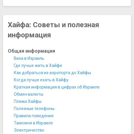
Учебный зоопарк Хайфы
Эйн Афек
Площади, улицы, фонтаны, районы
Хайфа: Советы и полезная
Вади Ниснас
информация
Пляжи, аквапарки, купальни, бани, аквариумы
Пляж Дадо
Пляж Меридиан
Общая информация
Спортивные сооружения
Виза в Израиль
Стадион «Самми Офер»
Где лучше жить в Хайфе
Храмы, соборы, монастыри
Как добраться из аэропорта до Хайфы
Бахайские сады и Бахайский Храм
Когда лучше ехать в Хайфу
Монастырь Мухрака ордена Кармелитов
Краткая информация в цифрах об Израиле
Монастырь Стелла Марис
Обмен валюты
Активный отдых, аттракционы, развлечения
Пляжи Хайфы
Серфинг-клуб Хайфы
Полезные телефоны
Прочее
Правила поведения
Блошиный рынок
Таможня в Израиле
Винный завод Tulip
Электричество