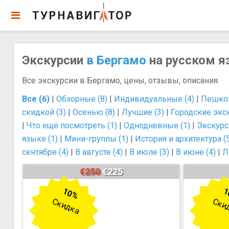
Экскурсии
в Бергамо
на русском яз
Все экскурсии в Бергамо, цены, отзывы, описания.
Все (6)
|
Обзорные (8)
|
Индивидуальные (4)
|
Пешком
скидкой (3)
|
Осенью (8)
|
Лучшие (3)
|
Городские экск
|
Что ещё посмотреть (1)
|
Однодневные (1)
|
Экскурс
языке (1)
|
Мини-группы (1)
|
История и архитектура (
сентябре (4)
|
В августе (4)
|
В июле (3)
|
В июне (4)
|
Л
€250
€225
10%
1
Скидка
Ски