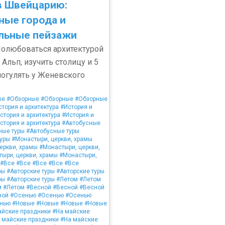
в Швейцарию:
ные города и
льные пейзажи
олюбоваться архитектурой
Альп, изучить столицу и 5
погулять у Женевского
ые
#Обзорные
#Обзорные
#Обзорные
тория и архитектура
#История и
стория и архитектура
#История и
стория и архитектура
#Автобусные
ные туры
#Автобусные туры
уры
#Монастыри, церкви, храмы
еркви, храмы
#Монастыри, церкви,
ыри, церкви, храмы
#Монастыри,
#Все
#Все
#Все
#Все
#Все
ры
#Авторские туры
#Авторские туры
ры
#Авторские туры
#Летом
#Летом
м
#Летом
#Весной
#Весной
#Весной
ной
#Осенью
#Осенью
#Осенью
нью
#Новые
#Новые
#Новые
#Новые
айские праздники
#На майские
 майские праздники
#На майские