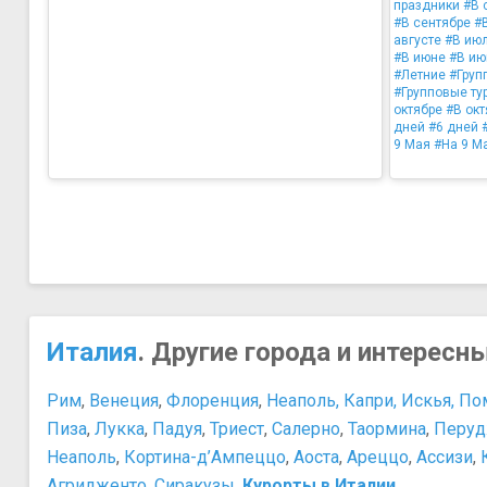
праздники
#В 
#В сентябре
#В
августе
#В ию
#В июне
#В ию
#Летние
#Груп
#Групповые ту
октябре
#В окт
дней
#6 дней
9 Мая
#На 9 М
Италия
. Другие города и интересн
Рим
,
Венеция
,
Флоренция
,
Неаполь, Капри, Искья, Пом
Пиза
,
Лукка
,
Падуя
,
Триест
,
Салерно
,
Таормина
,
Перу
Неаполь
,
Кортина-д’Ампеццо
,
Аоста
,
Ареццо
,
Ассизи
,
Агридженто
,
Сиракузы
,
Курорты в Италии