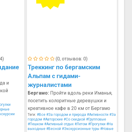
4)
(0, отзывов: 0)
идание
Треккинг по бергамским
Альпам с гидами-
да и
журналистами
ской
Бергамо:
Пройти вдоль реки Иманья,
посетить колоритные деревушки и
огулки
креативное кафе в 20 км от Бергамо
орные
кскурсии
Теги:
#Все
#За городом и природа
#Активности
#За
городом
#Авторские
#Со скидкой
#Групповые
#Пешком
#Активный отдых
#Летом
#Прогулки
#На
выходные
#Весной
#Экскурсионные туры
#Новые