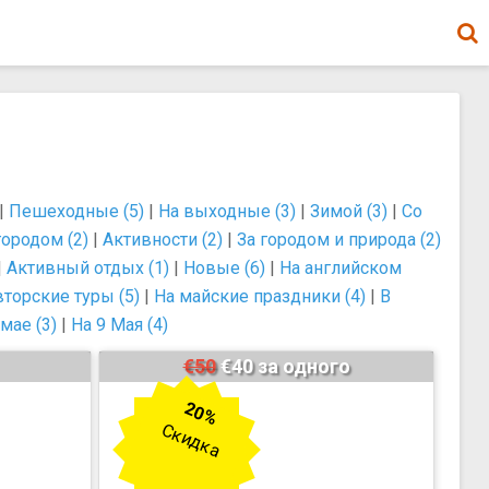
|
Пешеходные (5)
|
На выходные (3)
|
Зимой (3)
|
Со
городом (2)
|
Активности (2)
|
За городом и природа (2)
|
Активный отдых (1)
|
Новые (6)
|
На английском
торские туры (5)
|
На майские праздники (4)
|
В
 мае (3)
|
На 9 Мая (4)
€50
€40 за одного
20%
Скидка