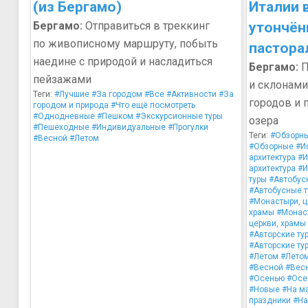
(из Бергамо)
Италии 
Бергамо:
Отправиться в треккинг
утончён
по живописному маршруту, побыть
пастора
наедине с природой и насладиться
Бергамо:
П
пейзажами
и склонами 
Теги:
#Лучшие
#За городом
#Все
#Активности
#За
городов и 
городом и природа
#Что ещё посмотреть
#Однодневные
#Пешком
#Экскурсионные туры
озера
#Пешеходные
#Индивидуальные
#Прогулки
Теги:
#Обзорн
#Весной
#Летом
#Обзорные
#Ис
архитектура
#И
архитектура
#И
туры
#Автобус
#Автобусные т
#Монастыри, ц
храмы
#Монаст
церкви, храмы
#Авторские ту
#Авторские ту
#Летом
#Лето
#Весной
#Вес
#Осенью
#Осе
#Новые
#На м
праздники
#На