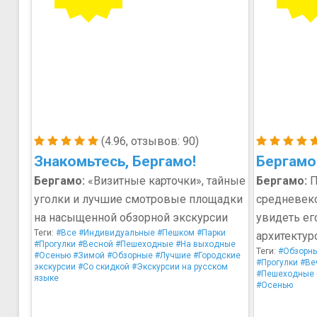
(4.96, отзывов: 90)
Знакомьтесь, Бергамо!
Бергамо
Бергамо:
«Визитные карточки», тайные
Бергамо:
П
уголки и лучшие смотровые площадки
средневеко
на насыщенной обзорной экскурсии
увидеть ег
Теги:
#Все
#Индивидуальные
#Пешком
#Парки
архитектур
#Прогулки
#Весной
#Пешеходные
#На выходные
Теги:
#Обзорн
#Осенью
#Зимой
#Обзорные
#Лучшие
#Городские
#Прогулки
#Ве
экскурсии
#Со скидкой
#Экскурсии на русском
#Пешеходные
языке
#Осенью