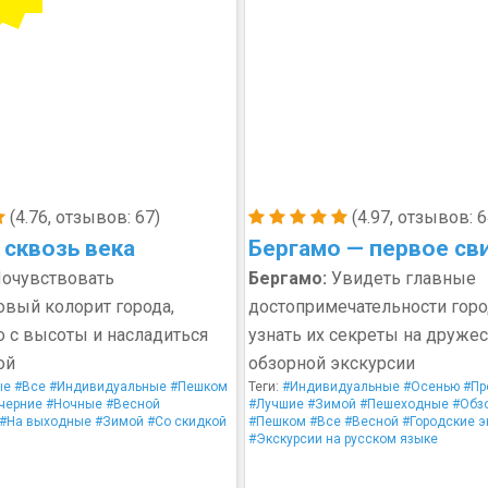
(4.76, отзывов: 67)
(4.97, отзывов: 6
 сквозь века
Бергамо — первое св
очувствовать
Бергамо:
Увидеть главные
вый колорит города,
достопримечательности горо
о с высоты и насладиться
узнать их секреты на друже
ой
обзорной экскурсии
ые
#Все
#Индивидуальные
#Пешком
Теги:
#Индивидуальные
#Осенью
#Пр
черние
#Ночные
#Весной
#Лучшие
#Зимой
#Пешеходные
#Обз
#На выходные
#Зимой
#Со скидкой
#Пешком
#Все
#Весной
#Городские э
#Экскурсии на русском языке