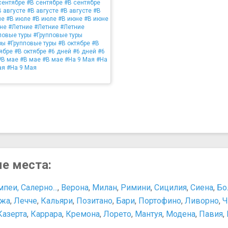
сентябре
#В сентябре
#В сентябре
 августе
#В августе
#В августе
#В
ле
#В июле
#В июле
#В июне
#В июне
не
#Летние
#Летние
#Летние
повые туры
#Групповые туры
ры
#Групповые туры
#В октябре
#В
ябре
#В октябре
#6 дней
#6 дней
#6
#В мае
#В мае
#В мае
#На 9 Мая
#На
ая
#На 9 Мая
ые места:
пеи, Салерно...
,
Верона
,
Милан
,
Римини
,
Сицилия
,
Сиена
,
Бо
джа
,
Лечче
,
Кальяри
,
Позитано
,
Бари
,
Портофино
,
Ливорно
,
Ч
Казерта
,
Каррара
,
Кремона
,
Лорето
,
Мантуя
,
Модена
,
Павия
,