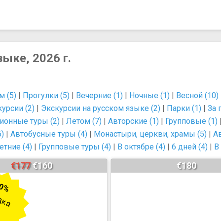
ыке, 2026 г.
 (5)
|
Прогулки (5)
|
Вечерние (1)
|
Ночные (1)
|
Весной (10)
урсии (2)
|
Экскурсии на русском языке (2)
|
Парки (1)
|
За 
ионные туры (2)
|
Летом (7)
|
Авторские (1)
|
Групповые (1)
5)
|
Автобусные туры (4)
|
Монастыри, церкви, храмы (5)
|
Ав
етние (4)
|
Групповые туры (4)
|
В октябре (4)
|
6 дней (4)
|
В
€177
€160
€180
0%
дка