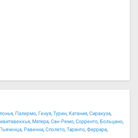
лонья
,
Палермо
,
Генуя
,
Турин
,
Катания
,
Сиракуза
,
ивитавеккья
,
Матера
,
Сан-Ремо
,
Сорренто
,
Больцано
,
Пьяченца
,
Равенна
,
Сполето
,
Таранто
,
Феррара
,