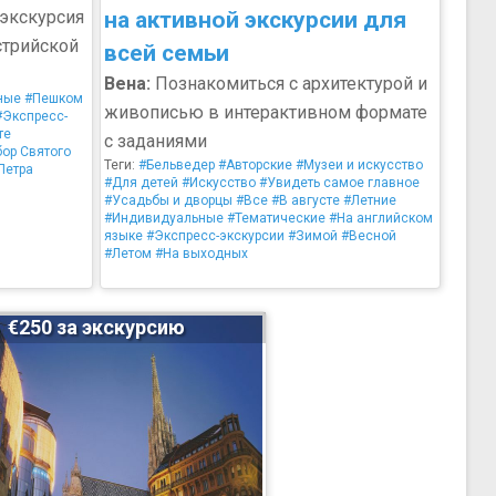
экскурсия
на активной экскурсии для
стрийской
всей семьи
Вена:
Познакомиться с архитектурой и
ные
#Пешком
живописью в интерактивном формате
#Экспресс-
те
с заданиями
ор Святого
Теги:
#Бельведер
#Авторские
#Музеи и искусство
Петра
#Для детей
#Искусство
#Увидеть самое главное
#Усадьбы и дворцы
#Все
#В августе
#Летние
#Индивидуальные
#Тематические
#На английском
языке
#Экспресс-экскурсии
#Зимой
#Весной
#Летом
#На выходных
€250 за экскурсию