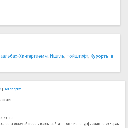
Заальбах-Хинтерглемм
,
Ишгль
,
Нойштифт
,
Курорты в
и
|
Поговорить
ации.
ательна.
редоставляемой посетителям сайта, в том числе турфирмам, отельерам