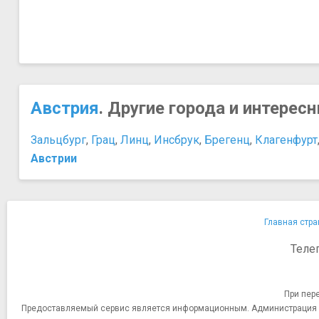
Австрия
. Другие города и интерес
Зальцбург
,
Грац
,
Линц
,
Инсбрук
,
Брегенц
,
Клагенфурт
Австрии
Главная стра
Теле
При пер
Предоставляемый сервис является информационным. Администрация сай