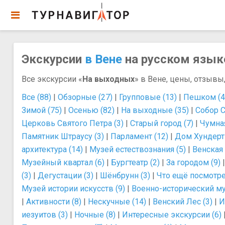
Экскурсии
в Вене
на русском языке
Все экскурсии «
На выходных
» в Вене, цены, отзывы,
Все (88)
|
Обзорные (27)
|
Групповые (13)
|
Пешком (4
Зимой (75)
|
Осенью (82)
|
На выходные (35)
|
Собор С
Церковь Святого Петра (3)
|
Старый город (7)
|
Чумная
Памятник Штраусу (3)
|
Парламент (12)
|
Дом Хундертв
архитектура (14)
|
Музей естествознания (5)
|
Венская 
Музейный квартал (6)
|
Бургтеатр (2)
|
За городом (9)
(3)
|
Дегустации (3)
|
Шёнбрунн (3)
|
Что ещё посмотре
Музей истории искусств (9)
|
Военно-исторический му
|
Активности (8)
|
Нескучные (14)
|
Венский Лес (3)
|
И
иезуитов (3)
|
Ночные (8)
|
Интересные экскурсии (6)