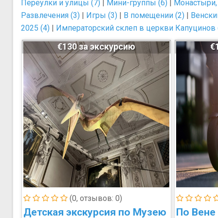
Переулки и улицы (7)
|
Мини-группы (6)
|
Монастыри, 
Развлечения (3)
|
Игры (3)
|
В помещении (2)
|
Венски
2025 (4)
|
Императорский склеп в церкви Капуцинов 
€130 за экскурсию
€
(0, отзывов: 0)
Детская экскурсия по Музею
По Вене