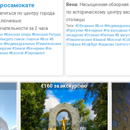
тросамокате
Вена:
Насыщенная обзорная 
по историческому центру ав
титься по центру города
столицы
 ключевые
Теги:
#Обзорные
#Все
#Индивидуаль
чательности за 2 часа
#Прогулки
#Вечерние
#На выходных
ые
#Венская опера
#Венская Ратуша
экскурсии
#Осенью
#Летние
#В авгус
Увидеть самое главное
#Все
#В
#Тематические
#Зимой
#Весной
#Соб
ие
#Индивидуальные
#Тематические
Стефана
#Хофбург
#Церковь Святого 
курсии
#Зимой
#Вечерние
#На
енью
#Весной
#Парламент
€160 за экскурсию