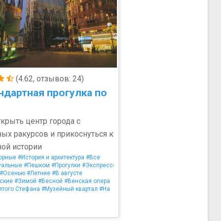
(4.62, отзывов: 24)
ндартная прогулка по
крыть центр города с
ых ракурсов и прикоснуться к
ой истории
орные
#История и архитектура
#Все
уальные
#Пешком
#Прогулки
#Экспресс-
#Осенью
#Летние
#В августе
ские
#Зимой
#Весной
#Венская опера
ятого Стефана
#Музейный квартал
#На