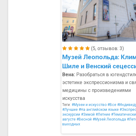
(5, отзывов: 3)
Музей Леопольда: Клим
Шиле и Венский сецесс
Вена:
Разобраться в югендстил
эстетике экспрессионизма и св
медицины с произведениями
искусства
Теги:
#Музеи и искусство
#Все
#Индивид
#Лучшие
#На английском языке
#Экспрес
экскурсии
#Зимой
#Летние
#Тематическ
августе
#Весной
#Музей Леопольда
#Лет
выходных