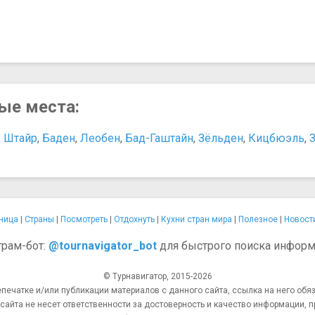
ные места:
,
Штайр
,
Баден
,
Леобен
,
Бад-Гаштайн
,
Зёльден
,
Кицбюэль
,
ница
|
Страны
|
Посмотреть
|
Отдохнуть
|
Кухни стран мира
|
Полезное
|
Новост
грам-бот:
@tournavigator_bot
для быстрого поиска информ
© Турнавигатор, 2015-2026
епечатке и/или публикации материалов с данного сайта, ссылка на него обяз
та не несет ответственности за достоверность и качество информации, п