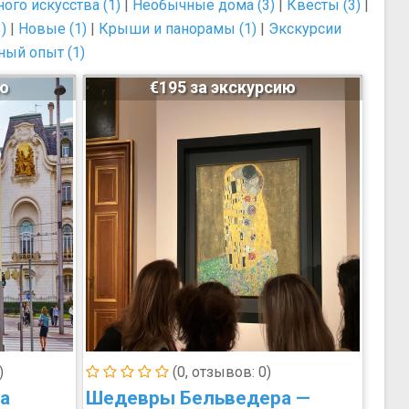
ого искусства (1)
|
Необычные дома (3)
|
Квесты (3)
|
)
|
Новые (1)
|
Крыши и панорамы (1)
|
Экскурсии
ный опыт (1)
ию
€195 за экскурсию
)
(0, отзывов: 0)
а
Шедевры Бельведера —