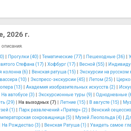
, 2026 г.
 описания.
0)
|
Прогулки (40)
|
Тематические (77)
|
Пешеходные (36)
|
вятого Стефана (17)
|
Хофбург (17)
|
Весной (55)
|
Индивиду
 колонна (6)
|
Венская ратуша (15)
|
Экскурсии на русском 
ассера (10)
|
Экспресс-экскурсии (45)
|
Летом (25)
|
Церков
опера (13)
|
Академия изобразительных искусств (2)
|
Искус
|
На автобусе (3)
|
Экскурсионные туры (9)
|
Однодневные (
ть (29)
|
На выходных (7)
|
Летние (15)
|
В августе (15)
|
Муз
зей (1)
|
Парк развлечений «Пратер» (2)
|
Венский сецессио
мператорская сокровищница (5)
|
Музей Леопольда (4)
|
Дл
|
На Рождество (3)
|
Венская Ратуша (1)
|
Увидеть самое гла