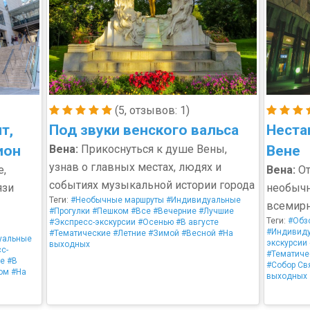
(5, отзывов: 1)
т,
Под звуки венского вальса
Неста
ион
Вена:
Прикоснуться к душе Вены,
Вене
узнав о главных местах, людях и
е,
Вена:
От
событиях музыкальной истории города
язи
необычн
Теги:
#Необычные маршруты
#Индивидуальные
всемирн
#Прогулки
#Пешком
#Все
#Вечерние
#Лучшие
Теги:
#Обз
#Экспресс-экскурсии
#Осенью
#В августе
#Индивид
#Тематические
#Летние
#Зимой
#Весной
#На
уальные
экскурсии
выходных
с-
#Тематиче
ие
#В
#Собор Св
ом
#На
выходных