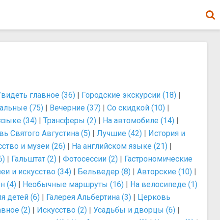
Увидеть главное (36)
|
Городские экскурсии (18)
|
альные (75)
|
Вечерние (37)
|
Со скидкой (10)
|
языке (34)
|
Трансферы (2)
|
На автомобиле (14)
|
ь Святого Августина (5)
|
Лучшие (42)
|
История и
ство и музеи (26)
|
На английском языке (21)
|
6)
|
Гальштат (2)
|
Фотосессии (2)
|
Гастрономические
еи и искусство (34)
|
Бельведер (8)
|
Авторские (10)
|
н (4)
|
Необычные маршруты (16)
|
На велосипеде (1)
я детей (6)
|
Галерея Альбертина (3)
|
Церковь
вное (2)
|
Искусство (2)
|
Усадьбы и дворцы (6)
|