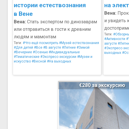
истории естествознания
на элек
в Вене
Вена:
Прока
и увидеть
Вена:
Стать экспертом по динозаврам
достоприме
или отправиться в гости к древним
Теги:
#Обзорн
людям и мамонтам
#Активности
#
Теги:
#Что ещё посмотреть
#Музей естествознания
августе
#Летн
#Для детей
#Все
#В августе
#Летние
#Зимой
#Экспресс-экс
#Вечерние
#Осенью
#Индивидуальные
выходных
#Ос
#Тематические
#Экспресс-экскурсии
#Музеи и
искусство
#Весной
#На выходных
€280 за экскурсию