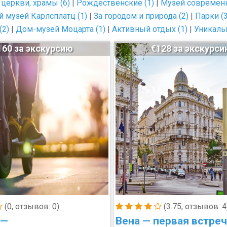
церкви, храмы (6)
|
Рождественские (1)
|
Музей современн
й музей Карлсплатц (1)
|
За городом и природа (2)
|
Парки (3
(2)
|
Дом-музей Моцарта (1)
|
Активный отдых (1)
|
Уникаль
160 за экскурсию
€128 за экскурс
(0, отзывов: 0)
(3.75, отзывов: 4
 —
Вена — первая встреч