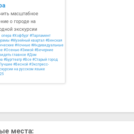
ра
чить масштабное
ние о городе на
одной экскурсии
 опера
#Хофбург
#Парламент
орамы
#Музейный квартал
#Венская
ические
#Ночные
#Индивидуальные
ле
#Осенью
#Зимой
#Вечерние
видеть главное
#Дом
ра
#Бургтеатр
#Все
#Старый город
Лучшие
#Весной
#Экспресс-
скурсии на русском языке
25
ные места: