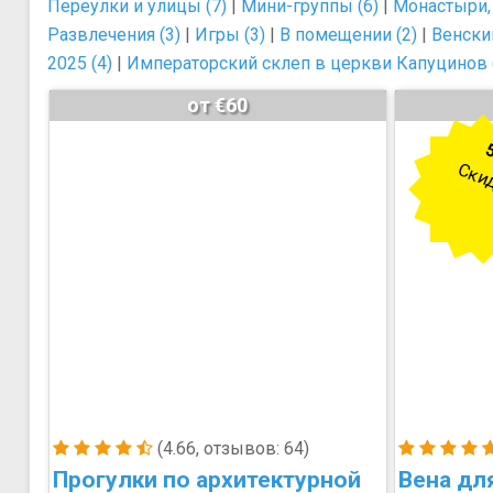
Переулки и улицы (7)
|
Мини-группы (6)
|
Монастыри, 
Развлечения (3)
|
Игры (3)
|
В помещении (2)
|
Венски
2025 (4)
|
Императорский склеп в церкви Капуцинов 
от €60
Ски
(4.66, отзывов: 64)
Прогулки по архитектурной
Вена дл