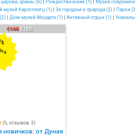
церкви, храмы (6)
|
Рождественские (1)
|
Музей современн
й музей Карлсплатц (1)
|
За городом и природа (2)
|
Парки (3
(2)
|
Дом-музей Моцарта (1)
|
Активный отдых (1)
|
Уникаль
€160
€152
5%
дка
(5, отзывов: 3)
я новичков: от Дуная