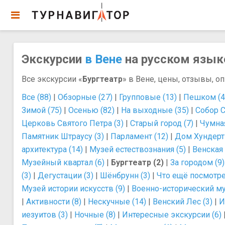
Экскурсии
в Вене
на русском языке
Все экскурсии «
Бургтеатр
» в Вене, цены, отзывы, оп
Все (88)
|
Обзорные (27)
|
Групповые (13)
|
Пешком (4
Зимой (75)
|
Осенью (82)
|
На выходные (35)
|
Собор С
Церковь Святого Петра (3)
|
Старый город (7)
|
Чумная
Памятник Штраусу (3)
|
Парламент (12)
|
Дом Хундертв
архитектура (14)
|
Музей естествознания (5)
|
Венская 
Музейный квартал (6)
|
Бургтеатр (2)
|
За городом (9)
(3)
|
Дегустации (3)
|
Шёнбрунн (3)
|
Что ещё посмотре
Музей истории искусств (9)
|
Военно-исторический му
|
Активности (8)
|
Нескучные (14)
|
Венский Лес (3)
|
И
иезуитов (3)
|
Ночные (8)
|
Интересные экскурсии (6)