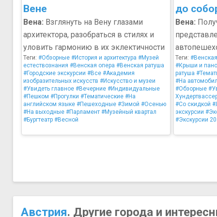
Вене
до собо
Вена:
Взглянуть на Вену глазами
Вена:
Полу
архитектора, разобраться в стилях и
представле
уловить гармонию в их эклектичности
автопешех
Теги:
#Обзорные
#История и архитектура
#Музей
Теги:
#Венская
естествознания
#Венская опера
#Венская ратуша
#Крыши и пан
#Городские экскурсии
#Все
#Академия
ратуша
#Темат
изобразительных искусств
#Искусство и музеи
#На автомоби
#Увидеть главное
#Вечерние
#Индивидуальные
#Обзорные
#У
#Пешком
#Прогулки
#Тематические
#На
Хундертвассе
английском языке
#Пешеходные
#Зимой
#Осенью
#Со скидкой
#
#На выходные
#Парламент
#Музейный квартал
экскурсии
#Эк
#Бургтеатр
#Весной
#Экскурсии 20
Австрия
. Другие города и интерес