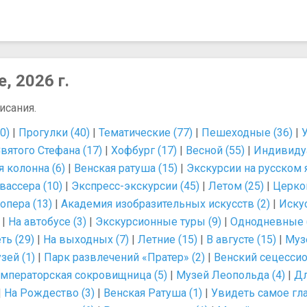
, 2026 г.
исания.
0)
|
Прогулки (40)
|
Тематические (77)
|
Пешеходные (36)
|
вятого Стефана (17)
|
Хофбург (17)
|
Весной (55)
|
Индивиду
 колонна (6)
|
Венская ратуша (15)
|
Экскурсии на русском 
ассера (10)
|
Экспресс-экскурсии (45)
|
Летом (25)
|
Церков
опера (13)
|
Академия изобразительных искусств (2)
|
Искус
|
На автобусе (3)
|
Экскурсионные туры (9)
|
Однодневные 
ть (29)
|
На выходных (7)
|
Летние (15)
|
В августе (15)
|
Музе
зей (1)
|
Парк развлечений «Пратер» (2)
|
Венский сецессио
мператорская сокровищница (5)
|
Музей Леопольда (4)
|
Дл
|
На Рождество (3)
|
Венская Ратуша (1)
|
Увидеть самое гла