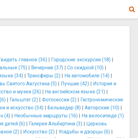
Увидеть главное (36)
|
Городские экскурсии (18)
|
альные (75)
|
Вечерние (37)
|
Со скидкой (10)
|
языке (34)
|
Трансферы (2)
|
На автомобиле (14)
|
ь Святого Августина (5)
|
Лучшие (42)
|
История и
ство и музеи (26)
|
На английском языке (21)
|
(6)
|
Гальштат (2)
|
Фотосессии (2)
|
Гастрономические
и и искусство (34)
|
Бельведер (8)
|
Авторские (10)
|
н (4)
|
Необычные маршруты (16)
|
На велосипеде (1)
я детей (6)
|
Галерея Альбертина (3)
|
Церковь
вное (2)
|
Искусство (2)
|
Усадьбы и дворцы (6)
|