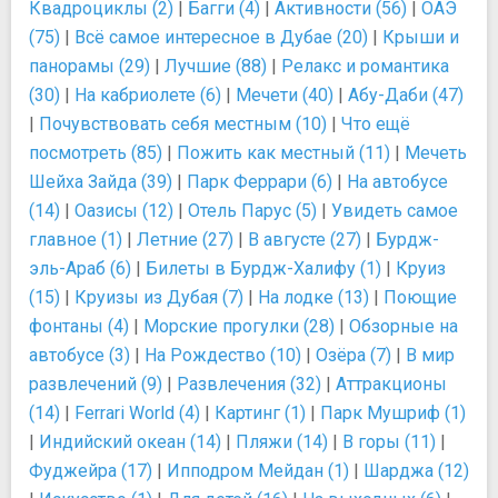
Квадроциклы (2)
|
Багги (4)
|
Активности (56)
|
ОАЭ
(75)
|
Всё самое интересное в Дубае (20)
|
Крыши и
панорамы (29)
|
Лучшие (88)
|
Релакс и романтика
(30)
|
На кабриолете (6)
|
Мечети (40)
|
Абу-Даби (47)
|
Почувствовать себя местным (10)
|
Что ещё
посмотреть (85)
|
Пожить как местный (11)
|
Мечеть
Шейха Зайда (39)
|
Парк Феррари (6)
|
На автобусе
(14)
|
Оазисы (12)
|
Отель Парус (5)
|
Увидеть самое
главное (1)
|
Летние (27)
|
В августе (27)
|
Бурдж-
эль-Араб (6)
|
Билеты в Бурдж-Халифу (1)
|
Круиз
(15)
|
Круизы из Дубая (7)
|
На лодке (13)
|
Поющие
фонтаны (4)
|
Морские прогулки (28)
|
Обзорные на
автобусе (3)
|
На Рождество (10)
|
Озёра (7)
|
В мир
развлечений (9)
|
Развлечения (32)
|
Аттракционы
(14)
|
Ferrari World (4)
|
Картинг (1)
|
Парк Мушриф (1)
|
Индийский океан (14)
|
Пляжи (14)
|
В горы (11)
|
Фуджейра (17)
|
Ипподром Мейдан (1)
|
Шарджа (12)