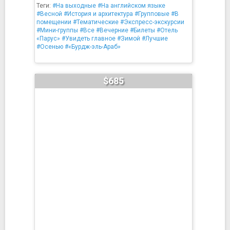
Теги:
#На выходные
#На английском языке
#Весной
#История и архитектура
#Групповые
#В
помещении
#Тематические
#Экспресс-экскурсии
#Мини-группы
#Все
#Вечерние
#Билеты
#Отель
«Парус»
#Увидеть главное
#Зимой
#Лучшие
#Осенью
#«Бурдж-эль-Араб»
$685