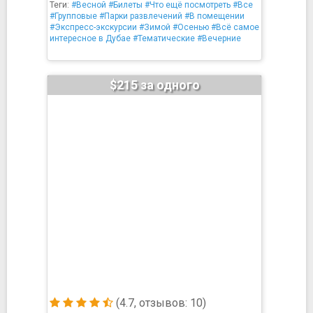
Теги:
#Весной
#Билеты
#Что ещё посмотреть
#Все
#Групповые
#Парки развлечений
#В помещении
#Экспресс-экскурсии
#Зимой
#Осенью
#Всё самое
интересное в Дубае
#Тематические
#Вечерние
$215 за одного
(4.7, отзывов: 10)