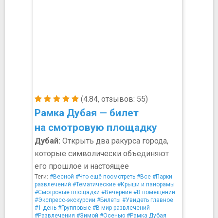
(4.84, отзывов: 55)
Рамка Дубая — билет
на смотровую площадку
Дубай:
Открыть два ракурса города,
которые символически объединяют
его прошлое и настоящее
Теги:
#Весной
#Что ещё посмотреть
#Все
#Парки
развлечений
#Тематические
#Крыши и панорамы
#Смотровые площадки
#Вечерние
#В помещении
#Экспресс-экскурсии
#Билеты
#Увидеть главное
#1 день
#Групповые
#В мир развлечений
#Развлечения
#Зимой
#Осенью
#Рамка Дубая