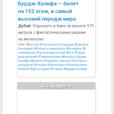
Бурдж-Халифа — билет
на 152 этаж, в самый
высокий лаундж мира
Дубай:
Отдохнуть в баре на высоте 575
метров с фантастическими видами
на мегаполис
Теги:
#Весной
#Смотровые площадки
#Крыши и
панорамы
#Релакс и романтика
#Вечерние
#В
помещении
#Гастрономические
#Все
#Парки
развлечений
#Тематические
#Билеты в Бурдж-
Халифа
#Билеты
#Увидеть главное
#Экспресс-
экскурсии
#Ночные
#Групповые
#Развлечения
#Зимой
#Дегустации
#Осенью
#Бурдж-Халифа
$42 за одного