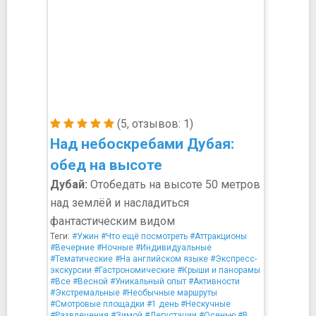
(5, отзывов: 1)
Над небоскребами Дубая:
обед на высоте
Дубай:
Отобедать на высоте 50 метров
над землёй и насладиться
фантастическим видом
Теги:
#Ужин
#Что ещё посмотреть
#Аттракционы
#Вечерние
#Ночные
#Индивидуальные
#Тематические
#На английском языке
#Экспресс-
экскурсии
#Гастрономические
#Крыши и панорамы
#Все
#Весной
#Уникальный опыт
#Активности
#Экстремальные
#Необычные маршруты
#Смотровые площадки
#1 день
#Нескучные
#Развлечения
#Зимой
#Дегустации
#Осенью
#В