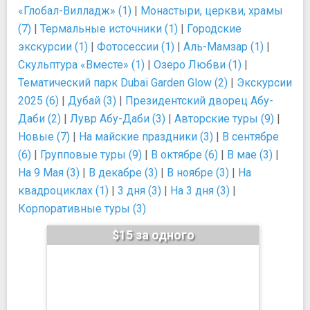
«Глобал-Вилладж» (1)
|
Монастыри, церкви, храмы
(7)
|
Термальные источники (1)
|
Городские
экскурсии (1)
|
Фотосессии (1)
|
Аль-Мамзар (1)
|
Скульптура «Вместе» (1)
|
Озеро Любви (1)
|
Тематический парк Dubai Garden Glow (2)
|
Экскурсии
2025 (6)
|
Дубай (3)
|
Президентский дворец Абу-
Даби (2)
|
Лувр Абу-Даби (3)
|
Авторские туры (9)
|
Новые (7)
|
На майские праздники (3)
|
В сентябре
(6)
|
Групповые туры (9)
|
В октябре (6)
|
В мае (3)
|
На 9 Мая (3)
|
В декабре (3)
|
В ноябре (3)
|
На
квадроциклах (1)
|
3 дня (3)
|
На 3 дня (3)
|
Корпоративные туры (3)
$15 за одного