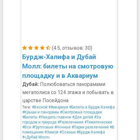
(4.5, отзывов: 30)
Бурдж-Халифа и Дубай
Молл: билеты на смотровую
площадку и в Аквариум
Дубай:
Полюбоваться панорамами
мегаполиса со 124 этажа и побывать в
царстве Посейдона
Теги:
#Весной
#Аквариум
#Билеты в Бурдж-Халифа
#Крыши и панорамы
#Смотровые площадки
#Билеты
#Увидеть главное
#Для детей
#За
городом и природа
#Развлечения
#Тематические
#Все
#Групповые
#Ночные
#Парки развлечений
#В
помещении
#Зимой
#Осенью
#Бурдж-Халифа
#«Дубай Молл»