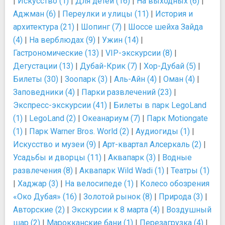
|
Искусство (1)
|
Для детей (16)
|
На выходных (6)
|
Аджман (6)
|
Переулки и улицы (11)
|
История и
архитектура (21)
|
Шопинг (7)
|
Шоссе шейха Зайда
(4)
|
На верблюдах (9)
|
Ужин (14)
|
Гастрономические (13)
|
VIP-экскурсии (8)
|
Дегустации (13)
|
Дубай-Крик (7)
|
Хор-Дубай (5)
|
Билеты (30)
|
Зоопарк (3)
|
Аль-Айн (4)
|
Оман (4)
|
Заповедники (4)
|
Парки развлечений (23)
|
Экспресс-экскурсии (41)
|
Билеты в парк LegoLand
(1)
|
LegoLand (2)
|
Океанариум (7)
|
Парк Motiongate
(1)
|
Парк Warner Bros. World (2)
|
Аудиогиды (1)
|
Искусство и музеи (9)
|
Арт-квартал Алсеркаль (2)
|
Усадьбы и дворцы (11)
|
Аквапарк (3)
|
Водные
развлечения (8)
|
Аквапарк Wild Wadi (1)
|
Театры (1)
|
Хаджар (3)
|
На велосипеде (1)
|
Колесо обозрения
«Око Дубая» (16)
|
Золотой рынок (8)
|
Природа (3)
|
Авторские (2)
|
Экскурсии к 8 марта (4)
|
Воздушный
шар (2)
|
Марокканские бани (1)
|
Перезагрузка (4)
|