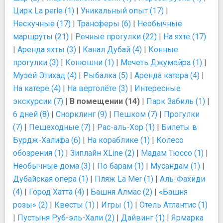
Цирк La perle (1)
|
Уникальный опыт (17)
|
Нескучные (17)
|
Трансферы (6)
|
Необычные
маршруты (21)
|
Речные прогулки (22)
|
На яхте (17)
|
Аренда яхты (3)
|
Канал Дубай (4)
|
Конные
прогулки (3)
|
Конюшни (1)
|
Мечеть Джумейра (1)
|
Музей Этихад (4)
|
Рыбалка (5)
|
Аренда катера (4)
|
На катере (4)
|
На вертолёте (3)
|
Интересные
экскурсии (7)
|
В помещении (14)
|
Парк Забиль (1)
|
6 дней (8)
|
Снорклинг (9)
|
Пешком (7)
|
Прогулки
(7)
|
Пешеходные (7)
|
Рас-аль-Хор (1)
|
Билеты в
Бурдж-Халифа (6)
|
На кораблике (1)
|
Колесо
обозрения (1)
|
Зиплайн XLine (2)
|
Мадам Тюссо (1)
|
Необычные дома (3)
|
По барам (1)
|
Мусандам (1)
|
Дубайская опера (1)
|
Пляж La Mer (1)
|
Аль-Фахиди
(4)
|
Город Хатта (4)
|
Башня Алмас (2)
|
«Башня
розы» (2)
|
Квесты (1)
|
Игры (1)
|
Отель Атлантис (1)
|
Пустыня Руб-эль-Хали (2)
|
Дайвинг (1)
|
Ярмарка