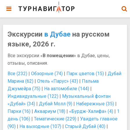
Экскурсии
в Дубае
на русском
языке, 2026 г.
Все экскурсии «
В помещении
» в Дубае, цены,
отзывы, описания.
Все (232)
|
Обзорные (74)
|
Парк цветов (15)
|
Дубай
Марина (62)
|
Отель «Парус» (43)
|
Пальма
Джумейра (75)
|
На автомобиле (144)
|
Индивидуальные (122)
|
Музыкальный фонтан
«Дубай» (34)
|
Дубай Молл (9)
|
Набережные (35)
|
Парки (16)
|
Аквариум (18)
|
«Бурдж-Халифа» (4)
|
1
день (106)
|
Тематические (229)
|
Увидеть главное
(90)
|
На выходные (107)
|
Старый Дубай (40)
|