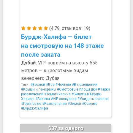
(4.79, отзывов: 19)
Бурдж-Халифа — билет
на смотровую на 148 этаже
после заката
Дубай:
VIP-подъём на высоту 555
метров — к «золотым» видам
вечернего Дубая
Теги:
#Весной
#Все
#Ночные
#В помещении
#Крыши и панорамы
#Смотровые площадки
#Парки
развлечений
#Тематические
#Билеты в Бурдж-
Халифа
#Билеты
#VIP-экскурсии
#Увидеть главное
#Групповые
#Развлечения
#Зимой
#Осенью
#Бурдж-Халифа
$37 за одного