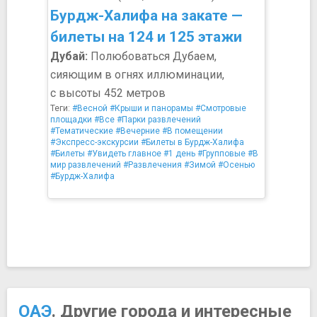
Бурдж-Халифа на закате —
билеты на 124 и 125 этажи
Дубай:
Полюбоваться Дубаем,
сияющим в огнях иллюминации,
с высоты 452 метров
Теги:
#Весной
#Крыши и панорамы
#Смотровые
площадки
#Все
#Парки развлечений
#Тематические
#Вечерние
#В помещении
#Экспресс-экскурсии
#Билеты в Бурдж-Халифа
#Билеты
#Увидеть главное
#1 день
#Групповые
#В
мир развлечений
#Развлечения
#Зимой
#Осенью
#Бурдж-Халифа
ОАЭ
. Другие города и интересные