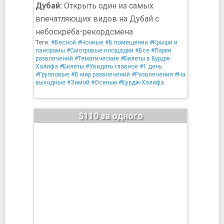
Дубай:
Открыть один из самых
впечатляющих видов на Дубай с
небоскрёба-рекордсмена
Теги:
#Весной
#Ночные
#В помещении
#Крыши и
панорамы
#Смотровые площадки
#Все
#Парки
развлечений
#Тематические
#Билеты в Бурдж-
Халифа
#Билеты
#Увидеть главное
#1 день
#Групповые
#В мир развлечений
#Развлечения
#На
выходные
#Зимой
#Осенью
#Бурдж-Халифа
$110 за одного