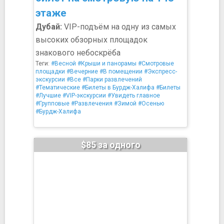
этаже
Дубай:
VIP-подъём на одну из самых
высоких обзорных площадок
знакового небоскрёба
Теги:
#Весной
#Крыши и панорамы
#Смотровые
площадки
#Вечерние
#В помещении
#Экспресс-
экскурсии
#Все
#Парки развлечений
#Тематические
#Билеты в Бурдж-Халифа
#Билеты
#Лучшие
#VIP-экскурсии
#Увидеть главное
#Групповые
#Развлечения
#Зимой
#Осенью
#Бурдж-Халифа
$85 за одного