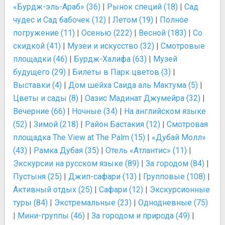
«Бурдж-эль-Араб» (36)
|
Рынок специй (18)
|
Сад
чудес и Сад бабочек (12)
|
Летом (19)
|
Полное
погружение (11)
|
Осенью (222)
|
Весной (183)
|
Со
скидкой (41)
|
Музеи и искусство (32)
|
Смотровые
площадки (46)
|
Бурдж-Халифа (63)
|
Музей
будущего (29)
|
Билеты в Парк цветов (3)
|
Выставки (4)
|
Дом шейха Саида аль Мактума (5)
|
Цветы и сады (8)
|
Оазис Мадинат Джумейра (32)
|
Вечерние (66)
|
Ночные (34)
|
На английском языке
(52)
|
Зимой (218)
|
Район Бастакия (12)
|
Смотровая
площадка The View at The Palm (15)
|
«Дубай Молл»
(43)
|
Рамка Дубая (35)
|
Отель «Атлантис» (11)
|
Экскурсии на русском языке (89)
|
За городом (84)
|
Пустыня (25)
|
Джип-сафари (13)
|
Групповые (108)
|
Активный отдых (25)
|
Сафари (12)
|
Экскурсионные
туры (84)
|
Экстремальные (23)
|
Однодневные (75)
|
Мини-группы (46)
|
За городом и природа (49)
|