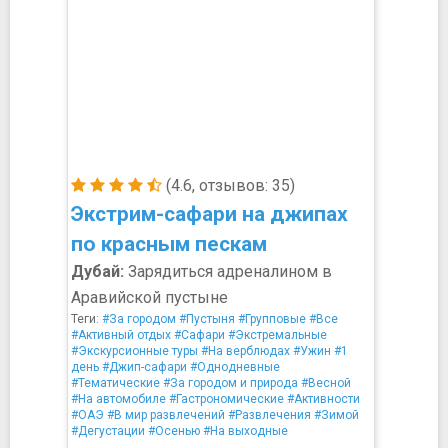
(4.6, отзывов: 35)
Экстрим-сафари на джипах
по красным пескам
Дубай:
Зарядиться адреналином в
Аравийской пустыне
Теги:
#За городом
#Пустыня
#Групповые
#Все
#Активный отдых
#Сафари
#Экстремальные
#Экскурсионные туры
#На верблюдах
#Ужин
#1
день
#Джип-сафари
#Однодневные
#Тематические
#За городом и природа
#Весной
#На автомобиле
#Гастрономические
#Активности
#ОАЭ
#В мир развлечений
#Развлечения
#Зимой
#Дегустации
#Осенью
#На выходные