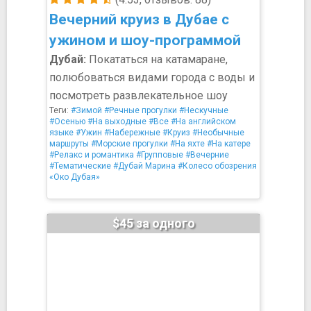
Вечерний круиз в Дубае с
ужином и шоу-программой
Дубай:
Покататься на катамаране,
полюбоваться видами города с воды и
посмотреть развлекательное шоу
Теги:
#Зимой
#Речные прогулки
#Нескучные
#Осенью
#На выходные
#Все
#На английском
языке
#Ужин
#Набережные
#Круиз
#Необычные
маршруты
#Морские прогулки
#На яхте
#На катере
#Релакс и романтика
#Групповые
#Вечерние
#Тематические
#Дубай Марина
#Колесо обозрения
«Око Дубая»
$45 за одного