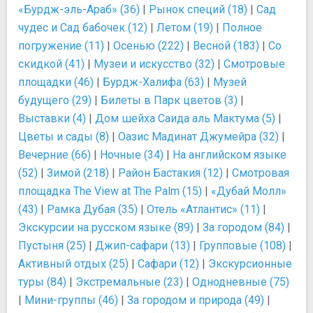
«Бурдж-эль-Араб» (36)
|
Рынок специй (18)
|
Сад
чудес и Сад бабочек (12)
|
Летом (19)
|
Полное
погружение (11)
|
Осенью (222)
|
Весной (183)
|
Со
скидкой (41)
|
Музеи и искусство (32)
|
Смотровые
площадки (46)
|
Бурдж-Халифа (63)
|
Музей
будущего (29)
|
Билеты в Парк цветов (3)
|
Выставки (4)
|
Дом шейха Саида аль Мактума (5)
|
Цветы и сады (8)
|
Оазис Мадинат Джумейра (32)
|
Вечерние (66)
|
Ночные (34)
|
На английском языке
(52)
|
Зимой (218)
|
Район Бастакия (12)
|
Смотровая
площадка The View at The Palm (15)
|
«Дубай Молл»
(43)
|
Рамка Дубая (35)
|
Отель «Атлантис» (11)
|
Экскурсии на русском языке (89)
|
За городом (84)
|
Пустыня (25)
|
Джип-сафари (13)
|
Групповые (108)
|
Активный отдых (25)
|
Сафари (12)
|
Экскурсионные
туры (84)
|
Экстремальные (23)
|
Однодневные (75)
|
Мини-группы (46)
|
За городом и природа (49)
|