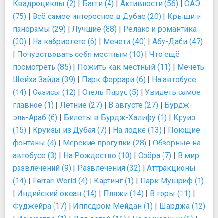
Квадроциклы (2)
|
Багги (4)
|
Активности (56)
|
ОАЭ
(75)
|
Всё самое интересное в Дубае (20)
|
Крыши и
панорамы (29)
|
Лучшие (88)
|
Релакс и романтика
(30)
|
На кабриолете (6)
|
Мечети (40)
|
Абу-Даби (47)
|
Почувствовать себя местным (10)
|
Что ещё
посмотреть (85)
|
Пожить как местный (11)
|
Мечеть
Шейха Зайда (39)
|
Парк Феррари (6)
|
На автобусе
(14)
|
Оазисы (12)
|
Отель Парус (5)
|
Увидеть самое
главное (1)
|
Летние (27)
|
В августе (27)
|
Бурдж-
эль-Араб (6)
|
Билеты в Бурдж-Халифу (1)
|
Круиз
(15)
|
Круизы из Дубая (7)
|
На лодке (13)
|
Поющие
фонтаны (4)
|
Морские прогулки (28)
|
Обзорные на
автобусе (3)
|
На Рождество (10)
|
Озёра (7)
|
В мир
развлечений (9)
|
Развлечения (32)
|
Аттракционы
(14)
|
Ferrari World (4)
|
Картинг (1)
|
Парк Мушриф (1)
|
Индийский океан (14)
|
Пляжи (14)
|
В горы (11)
|
Фуджейра (17)
|
Ипподром Мейдан (1)
|
Шарджа (12)