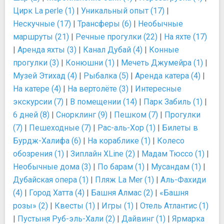
Цирк La perle (1)
|
Уникальный опыт (17)
|
Нескучные (17)
|
Трансферы (6)
|
Необычные
маршруты (21)
|
Речные прогулки (22)
|
На яхте (17)
|
Аренда яхты (3)
|
Канал Дубай (4)
|
Конные
прогулки (3)
|
Конюшни (1)
|
Мечеть Джумейра (1)
|
Музей Этихад (4)
|
Рыбалка (5)
|
Аренда катера (4)
|
На катере (4)
|
На вертолёте (3)
|
Интересные
экскурсии (7)
|
В помещении (14)
|
Парк Забиль (1)
|
6 дней (8)
|
Снорклинг (9)
|
Пешком (7)
|
Прогулки
(7)
|
Пешеходные (7)
|
Рас-аль-Хор (1)
|
Билеты в
Бурдж-Халифа (6)
|
На кораблике (1)
|
Колесо
обозрения (1)
|
Зиплайн XLine (2)
|
Мадам Тюссо (1)
|
Необычные дома (3)
|
По барам (1)
|
Мусандам (1)
|
Дубайская опера (1)
|
Пляж La Mer (1)
|
Аль-Фахиди
(4)
|
Город Хатта (4)
|
Башня Алмас (2)
|
«Башня
розы» (2)
|
Квесты (1)
|
Игры (1)
|
Отель Атлантис (1)
|
Пустыня Руб-эль-Хали (2)
|
Дайвинг (1)
|
Ярмарка