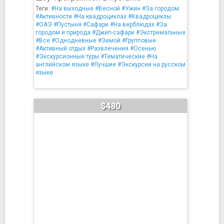
Теги:
#На выходные
#Весной
#Ужин
#За городом
#Активности
#На квадроциклах
#Квадроциклы
#ОАЭ
#Пустыня
#Сафари
#На верблюдах
#За
городом и природа
#Джип-сафари
#Экстремальные
#Все
#Однодневные
#Зимой
#Групповые
#Активный отдых
#Развлечения
#Осенью
#Экскурсионные туры
#Тематические
#На
английском языке
#Лучшие
#Экскурсии на русском
языке
$480