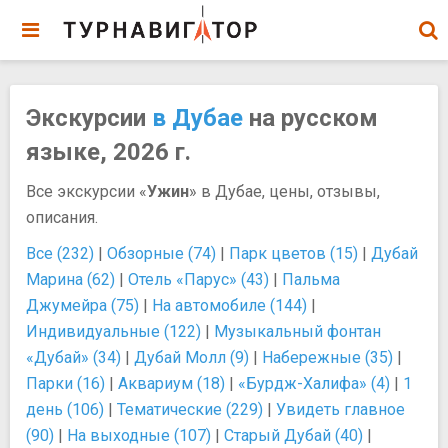
Экскурсии
в Дубае
на русском
языке, 2026 г.
Все экскурсии «
Ужин
» в Дубае, цены, отзывы,
описания.
Все (232)
|
Обзорные (74)
|
Парк цветов (15)
|
Дубай
Марина (62)
|
Отель «Парус» (43)
|
Пальма
Джумейра (75)
|
На автомобиле (144)
|
Индивидуальные (122)
|
Музыкальный фонтан
«Дубай» (34)
|
Дубай Молл (9)
|
Набережные (35)
|
Парки (16)
|
Аквариум (18)
|
«Бурдж-Халифа» (4)
|
1
день (106)
|
Тематические (229)
|
Увидеть главное
(90)
|
На выходные (107)
|
Старый Дубай (40)
|