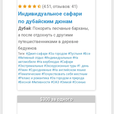
(4.51, отзывов: 41)
Индивидуальное сафари
по дубайским дюнам
Дубай:
Покорить песчаные барханы,
а после отдохнуть с другими
путешественниками в деревне
бедуинов
Теги:
#Джип-сафари
#За городом
#Пустыня
#Все
#Активный отдых
#Индивидуальные
#На
автомобиле
#На верблюдах
#Сафари
#Экстремальные
#Экскурсионные туры
#1 день
#Ужин
#Однодневные
#На английском языке
#Тематические
#Почувствовать себя местным
#Релакс и романтика
#За городом и природа
#Весной
#Активности
#ОАЭ
#Зимой
#Осенью
$300 за одного