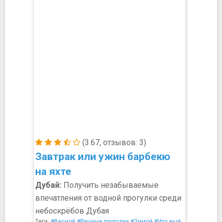
(3.67, отзывов: 3)
Завтрак или ужин барбекю
на яхте
Дубай:
Получить незабываемые
впечатления от водной прогулки среди
небоскрёбов Дубая
Теги:
#Весной
#Речные прогулки
#Зимой
#Что ещё