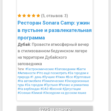
(5, отзывов: 3)
Ресторан Sonara Camp: ужин
в пустыне и развлекательная
программа
Дубай:
Провести атмосферный вечер
в стилизованном бедуинском лагере
на территории Дубайского
заповедника
Теги:
#Гастрономические
#Заповедники
#Багги
#Активности
#Что ещё посмотреть
#За городом и
природа
#1 день
#Лучшие
#Ужин
#Все
#Групповые
#На автомобиле
#Тематические
#Экскурсионные
туры
#За городом
#Пустыня
#Релакс и романтика
#На верблюдах
#ОАЭ
#Весной
#Дегустации
#Осенью
#Зимой
#Экскурсии на русском языке
$275 за одного