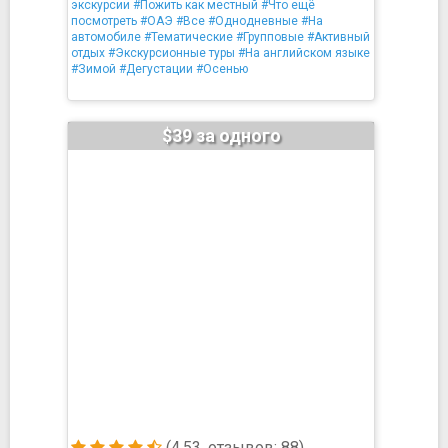
экскурсии
#Пожить как местный
#Что ещё
посмотреть
#ОАЭ
#Все
#Однодневные
#На
автомобиле
#Тематические
#Групповые
#Активный
отдых
#Экскурсионные туры
#На английском языке
#Зимой
#Дегустации
#Осенью
$39 за одного
(4.53, отзывов: 88)