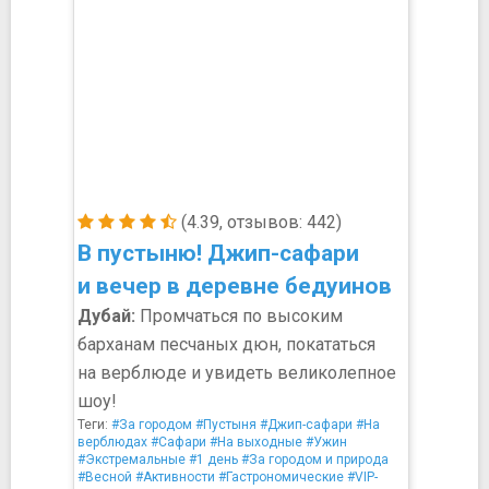
(4.39, отзывов: 442)
В пустыню! Джип-сафари
и вечер в деревне бедуинов
Дубай:
Промчаться по высоким
барханам песчаных дюн, покататься
на верблюде и увидеть великолепное
шоу!
Теги:
#За городом
#Пустыня
#Джип-сафари
#На
верблюдах
#Сафари
#На выходные
#Ужин
#Экстремальные
#1 день
#За городом и природа
#Весной
#Активности
#Гастрономические
#VIP-