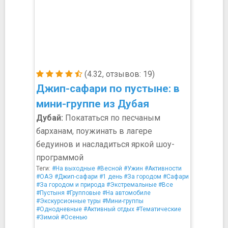
(4.32, отзывов: 19)
Джип-сафари по пустыне: в
мини-группе из Дубая
Дубай:
Покататься по песчаным
барханам, поужинать в лагере
бедуинов и насладиться яркой шоу-
программой
Теги:
#На выходные
#Весной
#Ужин
#Активности
#ОАЭ
#Джип-сафари
#1 день
#За городом
#Сафари
#За городом и природа
#Экстремальные
#Все
#Пустыня
#Групповые
#На автомобиле
#Экскурсионные туры
#Мини-группы
#Однодневные
#Активный отдых
#Тематические
#Зимой
#Осенью