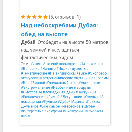
(5, отзывов: 1)
Над небоскребами Дубая:
обед на высоте
Дубай:
Отобедать на высоте 50 метров
над землёй и насладиться
фантастическим видом
Теги:
#Ужин
#Что ещё посмотреть
#Аттракционы
#Вечерние
#Ночные
#Индивидуальные
#Тематические
#На английском языке
#Экспресс-
экскурсии
#Гастрономические
#Крыши и панорамы
#Все
#Весной
#Уникальный опыт
#Активности
#Экстремальные
#Необычные маршруты
#Смотровые площадки
#1 день
#Нескучные
#Развлечения
#Зимой
#Дегустации
#Осенью
#В
помещении
#Лучшие
#Дубай Марина
#Пальма
Джумейра
#Всё самое интересное в Дубае
#Интересные экскурсии
#Экскурсии на русском
языке