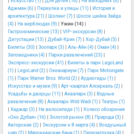
|
Искусство (1)
|
Для детей (16)
|
На выходных (6)
|
Аджман (6)
|
Переулки и улицы (11)
|
История и
архитектура (21)
|
Шопинг (7)
|
Шоссе шейха Зайда
(4)
|
На верблюдах (9)
|
Ужин (14)
|
Гастрономические (13)
|
VIP-экскурсии (8)
|
Дегустации (13)
|
Дубай-Крик (7)
|
Хор-Дубай (5)
|
Билеты (30)
|
Зоопарк (3)
|
Аль-Айн (4)
|
Оман (4)
|
Заповедники (4)
|
Парки развлечений (23)
|
Экспресс-экскурсии (41)
|
Билеты в парк LegoLand
(1)
|
LegoLand (2)
|
Океанариум (7)
|
Парк Motiongate
(1)
|
Парк Warner Bros. World (2)
|
Аудиогиды (1)
|
Искусство и музеи (9)
|
Арт-квартал Алсеркаль (2)
|
Усадьбы и дворцы (11)
|
Аквапарк (3)
|
Водные
развлечения (8)
|
Аквапарк Wild Wadi (1)
|
Театры (1)
|
Хаджар (3)
|
На велосипеде (1)
|
Колесо обозрения
«Око Дубая» (16)
|
Золотой рынок (8)
|
Природа (3)
|
Авторские (2)
|
Экскурсии к 8 марта (4)
|
Воздушный
шар (2)
|
Марокканские бани (1)
|
Перезагрузка (4)
|