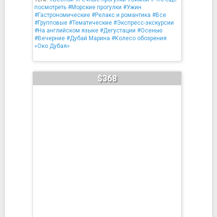
посмотреть
#Морские прогулки
#Ужин
#Гастрономические
#Релакс и романтика
#Все
#Групповые
#Тематические
#Экспресс-экскурсии
#На английском языке
#Дегустации
#Осенью
#Вечерние
#Дубай Марина
#Колесо обозрения
«Око Дубая»
$368