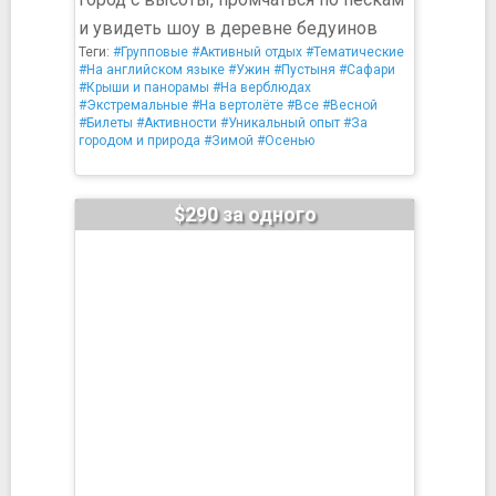
и увидеть шоу в деревне бедуинов
Теги:
#Групповые
#Активный отдых
#Тематические
#На английском языке
#Ужин
#Пустыня
#Сафари
#Крыши и панорамы
#На верблюдах
#Экстремальные
#На вертолёте
#Все
#Весной
#Билеты
#Активности
#Уникальный опыт
#За
городом и природа
#Зимой
#Осенью
$290 за одного