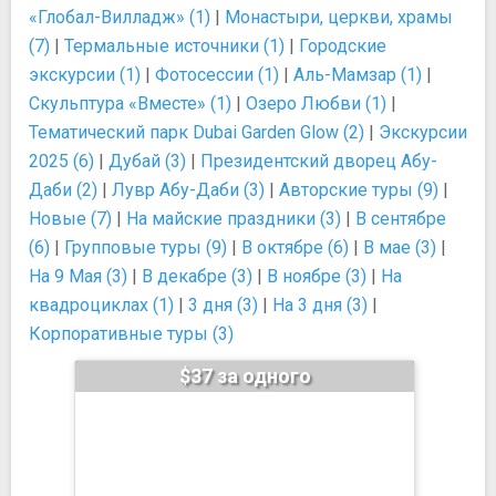
«Глобал-Вилладж» (1)
|
Монастыри, церкви, храмы
(7)
|
Термальные источники (1)
|
Городские
экскурсии (1)
|
Фотосессии (1)
|
Аль-Мамзар (1)
|
Скульптура «Вместе» (1)
|
Озеро Любви (1)
|
Тематический парк Dubai Garden Glow (2)
|
Экскурсии
2025 (6)
|
Дубай (3)
|
Президентский дворец Абу-
Даби (2)
|
Лувр Абу-Даби (3)
|
Авторские туры (9)
|
Новые (7)
|
На майские праздники (3)
|
В сентябре
(6)
|
Групповые туры (9)
|
В октябре (6)
|
В мае (3)
|
На 9 Мая (3)
|
В декабре (3)
|
В ноябре (3)
|
На
квадроциклах (1)
|
3 дня (3)
|
На 3 дня (3)
|
Корпоративные туры (3)
$37 за одного