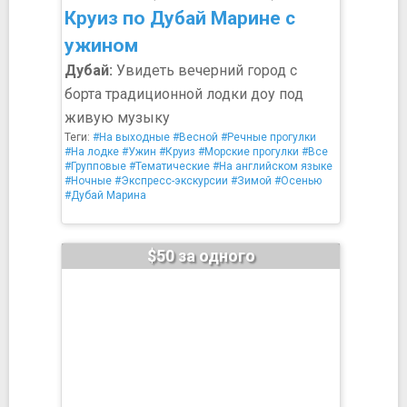
Круиз по Дубай Марине с
ужином
Дубай:
Увидеть вечерний город с
борта традиционной лодки доу под
живую музыку
Теги:
#На выходные
#Весной
#Речные прогулки
#На лодке
#Ужин
#Круиз
#Морские прогулки
#Все
#Групповые
#Тематические
#На английском языке
#Ночные
#Экспресс-экскурсии
#Зимой
#Осенью
#Дубай Марина
$50 за одного