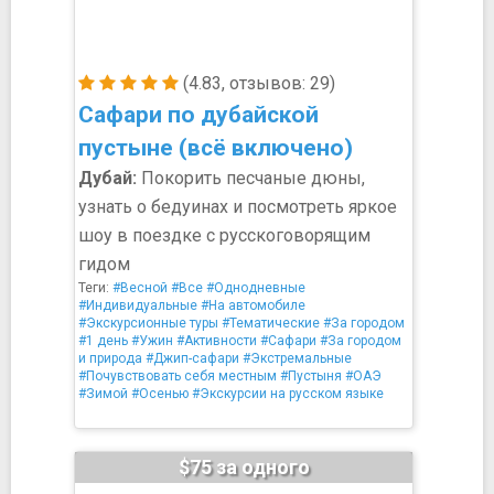
(4.83, отзывов: 29)
Сафари по дубайской
пустыне (всё включено)
Дубай:
Покорить песчаные дюны,
узнать о бедуинах и посмотреть яркое
шоу в поездке с русскоговорящим
гидом
Теги:
#Весной
#Все
#Однодневные
#Индивидуальные
#На автомобиле
#Экскурсионные туры
#Тематические
#За городом
#1 день
#Ужин
#Активности
#Сафари
#За городом
и природа
#Джип-сафари
#Экстремальные
#Почувствовать себя местным
#Пустыня
#ОАЭ
#Зимой
#Осенью
#Экскурсии на русском языке
$75 за одного