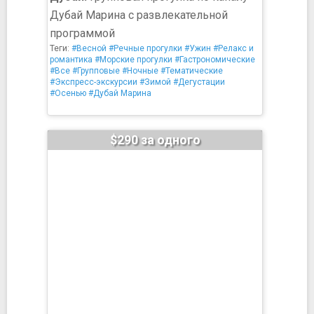
Дубай Марина с развлекательной
программой
Теги:
#Весной
#Речные прогулки
#Ужин
#Релакс и
романтика
#Морские прогулки
#Гастрономические
#Все
#Групповые
#Ночные
#Тематические
#Экспресс-экскурсии
#Зимой
#Дегустации
#Осенью
#Дубай Марина
$290 за одного