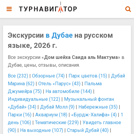
Экскурсии
в Дубае
на русском
языке, 2026 г.
Все экскурсии «
Дом шейха Саида аль Мактума
» в
Дубае, цены, отзывы, описания.
Все (232)
|
Обзорные (74)
|
Парк цветов (15)
|
Дубай
Марина (62)
|
Отель «Парус» (43)
|
Пальма
Джумейра (75)
|
На автомобиле (144)
|
Индивидуальные (122)
|
Музыкальный фонтан
«Дубай» (34)
|
Дубай Молл (9)
|
Набережные (35)
|
Парки (16)
|
Аквариум (18)
|
«Бурдж-Халифа» (4)
|
1
день (106)
|
Тематические (229)
|
Увидеть главное
(90)
|
На выходные (107)
|
Старый Дубай (40)
|