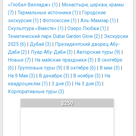
«Глобал-Вилладж» (1)
|
Монастыри, церкви, храмы
(7)
|
Термальные источники (1)
|
Городские
экскурсии (1)
|
Фотосессии (1)
|
Аль-Мамзар (1)
|
Скульптура «Вместе» (1)
|
Озеро Любви (1)
|
Тематический парк Dubai Garden Glow (2)
|
Экскурсии
2025 (6)
|
Дубай (3)
|
Президентский дворец Абу-
Даби (2)
|
Лувр Абу-Даби (3)
|
Авторские туры (9)
|
Новые (7)
|
На майские праздники (3)
|
В сентябре
(6)
|
Групповые туры (9)
|
В октябре (6)
|
В мае (3)
|
На 9 Мая (3)
|
В декабре (3)
|
В ноябре (3)
|
На
квадроциклах (1)
|
3 дня (3)
|
На 3 дня (3)
|
Корпоративные туры (3)
$250