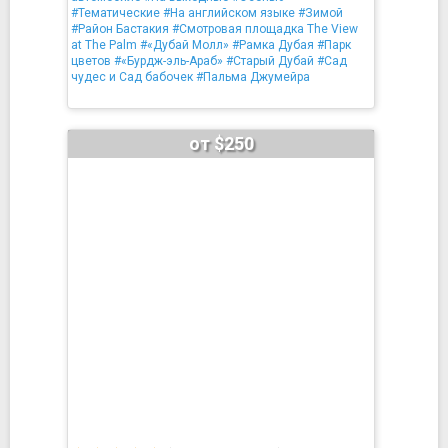
#Тематические
#На английском языке
#Зимой
#Район Бастакия
#Смотровая площадка The View
at The Palm
#«Дубай Молл»
#Рамка Дубая
#Парк
цветов
#«Бурдж-эль-Араб»
#Старый Дубай
#Сад
чудес и Сад бабочек
#Пальма Джумейра
от $250