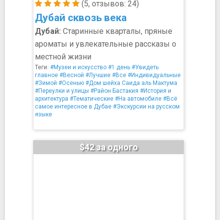
(5, отзывов: 24)
Дубай сквозь века
Дубай:
Старинные кварталы, пряные
ароматы и увлекательные рассказы о
местной жизни
Теги:
#Музеи и искусство
#1 день
#Увидеть
главное
#Весной
#Лучшие
#Все
#Индивидуальные
#Зимой
#Осенью
#Дом шейха Саида аль Мактума
#Переулки и улицы
#Район Бастакия
#История и
архитектура
#Тематические
#На автомобиле
#Всё
самое интересное в Дубае
#Экскурсии на русском
языке
$42 за одного