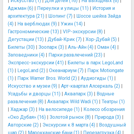
|
Искусство (1)
|
Для детей (16)
|
На выходных (6)
|
Аджман (6)
|
Переулки и улицы (11)
|
История и
архитектура (21)
|
Шопинг (7)
|
Шоссе шейха Зайда
(4)
|
На верблюдах (9)
|
Ужин (14)
|
Гастрономические (13)
|
VIP-экскурсии (8)
|
Дегустации (13)
|
Дубай-Крик (7)
|
Хор-Дубай (5)
|
Билеты (30)
|
Зоопарк (3)
|
Аль-Айн (4)
|
Оман (4)
|
Заповедники (4)
|
Парки развлечений (23)
|
Экспресс-экскурсии (41)
|
Билеты в парк LegoLand
(1)
|
LegoLand (2)
|
Океанариум (7)
|
Парк Motiongate
(1)
|
Парк Warner Bros. World (2)
|
Аудиогиды (1)
|
Искусство и музеи (9)
|
Арт-квартал Алсеркаль (2)
|
Усадьбы и дворцы (11)
|
Аквапарк (3)
|
Водные
развлечения (8)
|
Аквапарк Wild Wadi (1)
|
Театры (1)
|
Хаджар (3)
|
На велосипеде (1)
|
Колесо обозрения
«Око Дубая» (16)
|
Золотой рынок (8)
|
Природа (3)
|
Авторские (2)
|
Экскурсии к 8 марта (4)
|
Воздушный
шар (2)
|
Марокканские бани (1)
|
Перезагрузка (4)
|