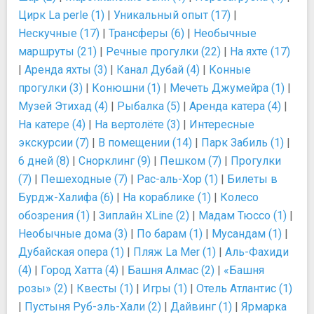
Цирк La perle (1)
|
Уникальный опыт (17)
|
Нескучные (17)
|
Трансферы (6)
|
Необычные
маршруты (21)
|
Речные прогулки (22)
|
На яхте (17)
|
Аренда яхты (3)
|
Канал Дубай (4)
|
Конные
прогулки (3)
|
Конюшни (1)
|
Мечеть Джумейра (1)
|
Музей Этихад (4)
|
Рыбалка (5)
|
Аренда катера (4)
|
На катере (4)
|
На вертолёте (3)
|
Интересные
экскурсии (7)
|
В помещении (14)
|
Парк Забиль (1)
|
6 дней (8)
|
Снорклинг (9)
|
Пешком (7)
|
Прогулки
(7)
|
Пешеходные (7)
|
Рас-аль-Хор (1)
|
Билеты в
Бурдж-Халифа (6)
|
На кораблике (1)
|
Колесо
обозрения (1)
|
Зиплайн XLine (2)
|
Мадам Тюссо (1)
|
Необычные дома (3)
|
По барам (1)
|
Мусандам (1)
|
Дубайская опера (1)
|
Пляж La Mer (1)
|
Аль-Фахиди
(4)
|
Город Хатта (4)
|
Башня Алмас (2)
|
«Башня
розы» (2)
|
Квесты (1)
|
Игры (1)
|
Отель Атлантис (1)
|
Пустыня Руб-эль-Хали (2)
|
Дайвинг (1)
|
Ярмарка