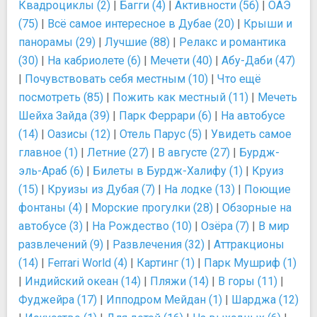
Квадроциклы (2)
|
Багги (4)
|
Активности (56)
|
ОАЭ
(75)
|
Всё самое интересное в Дубае (20)
|
Крыши и
панорамы (29)
|
Лучшие (88)
|
Релакс и романтика
(30)
|
На кабриолете (6)
|
Мечети (40)
|
Абу-Даби (47)
|
Почувствовать себя местным (10)
|
Что ещё
посмотреть (85)
|
Пожить как местный (11)
|
Мечеть
Шейха Зайда (39)
|
Парк Феррари (6)
|
На автобусе
(14)
|
Оазисы (12)
|
Отель Парус (5)
|
Увидеть самое
главное (1)
|
Летние (27)
|
В августе (27)
|
Бурдж-
эль-Араб (6)
|
Билеты в Бурдж-Халифу (1)
|
Круиз
(15)
|
Круизы из Дубая (7)
|
На лодке (13)
|
Поющие
фонтаны (4)
|
Морские прогулки (28)
|
Обзорные на
автобусе (3)
|
На Рождество (10)
|
Озёра (7)
|
В мир
развлечений (9)
|
Развлечения (32)
|
Аттракционы
(14)
|
Ferrari World (4)
|
Картинг (1)
|
Парк Мушриф (1)
|
Индийский океан (14)
|
Пляжи (14)
|
В горы (11)
|
Фуджейра (17)
|
Ипподром Мейдан (1)
|
Шарджа (12)