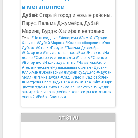
в мегаполисе
Дубай:
Старый город и новые районы,
Парус, Пальма Джумейра, Дубай
Марина, Бурдж-Халифа и не только
Теги:
#На выходные
#Аквариум
#Зимой
#Бурдж-
Халифа
#Дубай Марина
#Колесо обозрения «Око
Дубая»
#Отель «Парус»
#Пальма Джумейра
#Обзорные
#Увидеть главное
#Все
#На яхте
#На
лодке
#Смотровые площадки
#1 день
#Осенью
#Вечерние
#Индивидуальные
#На автомобиле
#Тематические
#Музыкальный фонтан «Дубай»
#Аль-Айн
#Океанариум
#Музей будущего
#«Дубай
Молл»
#Рамка Дубая
#Сад чудес и Сад бабочек
#Смотровая площадка The View at The Palm
#Парк
цветов
#Дом шейха Саида аль Мактума
#«Бурдж-
эль-Араб»
#Старый Дубай
#Золотой рынок
#Рынок
специй
#Район Бастакия
от $170