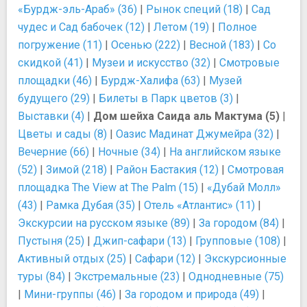
«Бурдж-эль-Араб» (36)
|
Рынок специй (18)
|
Сад
чудес и Сад бабочек (12)
|
Летом (19)
|
Полное
погружение (11)
|
Осенью (222)
|
Весной (183)
|
Со
скидкой (41)
|
Музеи и искусство (32)
|
Смотровые
площадки (46)
|
Бурдж-Халифа (63)
|
Музей
будущего (29)
|
Билеты в Парк цветов (3)
|
Выставки (4)
|
Дом шейха Саида аль Мактума (5)
|
Цветы и сады (8)
|
Оазис Мадинат Джумейра (32)
|
Вечерние (66)
|
Ночные (34)
|
На английском языке
(52)
|
Зимой (218)
|
Район Бастакия (12)
|
Смотровая
площадка The View at The Palm (15)
|
«Дубай Молл»
(43)
|
Рамка Дубая (35)
|
Отель «Атлантис» (11)
|
Экскурсии на русском языке (89)
|
За городом (84)
|
Пустыня (25)
|
Джип-сафари (13)
|
Групповые (108)
|
Активный отдых (25)
|
Сафари (12)
|
Экскурсионные
туры (84)
|
Экстремальные (23)
|
Однодневные (75)
|
Мини-группы (46)
|
За городом и природа (49)
|