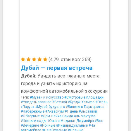
(4.79, отзывов: 368)
Дубай — первая встреча
Дубай:
Увидеть все главные места
города и узнать их историю на
комфортной автомобильной экскурсии
Теги:
#Музеи и искусство
#Смотровые площадки
#Увидеть главное
#Весной
#Бурдж-Халифа
#Отель
«Парус»
#Музей будущего
#Билеты в Парк цветов
#Набережные
#Аквариум
#1 день
#Выставки
#Обзорные
#Дом шейха Саида аль Мактума
#Цветы и сады
#Оазис Мадинат Джумейра
#Все
#Вечерние
#Ночные
#Индивидуальные
#На
автомобиле
#На выходные
#Осенью