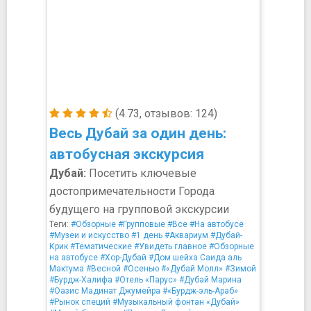
(4.73, отзывов: 124)
Весь Дубай за один день:
автобусная экскурсия
Дубай:
Посетить ключевые
достопримечательности Города
будущего на групповой экскурсии
Теги:
#Обзорные
#Групповые
#Все
#На автобусе
#Музеи и искусство
#1 день
#Аквариум
#Дубай-
Крик
#Тематические
#Увидеть главное
#Обзорные
на автобусе
#Хор-Дубай
#Дом шейха Саида аль
Мактума
#Весной
#Осенью
#«Дубай Молл»
#Зимой
#Бурдж-Халифа
#Отель «Парус»
#Дубай Марина
#Оазис Мадинат Джумейра
#«Бурдж-эль-Араб»
#Рынок специй
#Музыкальный фонтан «Дубай»