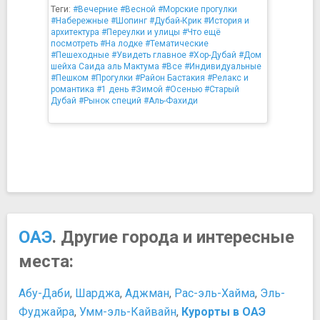
Теги:
#Вечерние
#Весной
#Морские прогулки
#Набережные
#Шопинг
#Дубай-Крик
#История и
архитектура
#Переулки и улицы
#Что ещё
посмотреть
#На лодке
#Тематические
#Пешеходные
#Увидеть главное
#Хор-Дубай
#Дом
шейха Саида аль Мактума
#Все
#Индивидуальные
#Пешком
#Прогулки
#Район Бастакия
#Релакс и
романтика
#1 день
#Зимой
#Осенью
#Старый
Дубай
#Рынок специй
#Аль-Фахиди
ОАЭ
. Другие города и интересные
места:
Абу-Даби
,
Шарджа
,
Аджман
,
Рас-эль-Хайма
,
Эль-
Фуджайра
,
Умм-эль-Кайвайн
,
Курорты в ОАЭ