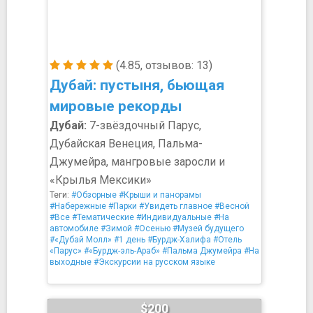
(4.85, отзывов: 13)
Дубай: пустыня, бьющая
мировые рекорды
Дубай:
7-звёздочный Парус,
Дубайская Венеция, Пальма-
Джумейра, мангровые заросли и
«Крылья Мексики»
Теги:
#Обзорные
#Крыши и панорамы
#Набережные
#Парки
#Увидеть главное
#Весной
#Все
#Тематические
#Индивидуальные
#На
автомобиле
#Зимой
#Осенью
#Музей будущего
#«Дубай Молл»
#1 день
#Бурдж-Халифа
#Отель
«Парус»
#«Бурдж-эль-Араб»
#Пальма Джумейра
#На
выходные
#Экскурсии на русском языке
$200