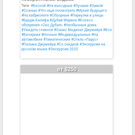
Теги:
#Весной
#На выходные
#Лучшие
#Зимой
#Осенью
#Что ещё посмотреть
#Музей будущего
#На кабриолете
#Обзорные
#Переулки и улицы
#Бурдж-Халифа
#Дубай Марина
#Колесо
обозрения «Око Дубая»
#Необычные дома
#Увидеть главное
#Оазис Мадинат Джумейра
#Все
#Вечерние
#Ночные
#Индивидуальные
#На
автомобиле
#Тематические
#Отель «Парус»
#Пальма Джумейра
#Со скидкой
#Экскурсии на
русском языке
#Экскурсии 2025
от $250