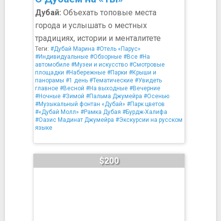
Дубай:
Объехать топовые места
города и услышать о местных
традициях, истории и менталитете
Теги:
#Дубай Марина
#Отель «Парус»
#Индивидуальные
#Обзорные
#Все
#На
автомобиле
#Музеи и искусство
#Смотровые
площадки
#Набережные
#Парки
#Крыши и
панорамы
#1 день
#Тематические
#Увидеть
главное
#Весной
#На выходные
#Вечерние
#Ночные
#Зимой
#Пальма Джумейра
#Осенью
#Музыкальный фонтан «Дубай»
#Парк цветов
#«Дубай Молл»
#Рамка Дубая
#Бурдж-Халифа
#Оазис Мадинат Джумейра
#Экскурсии на русском
языке
$200