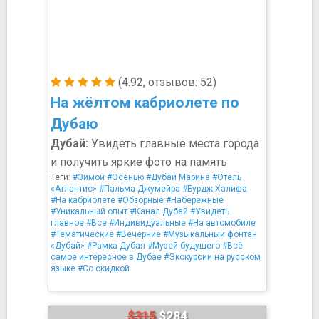
(4.92, отзывов: 52)
На жёлтом кабриолете по
Дубаю
Дубай:
Увидеть главные места города
и получить яркие фото на память
Теги:
#Зимой
#Осенью
#Дубай Марина
#Отель
«Атлантис»
#Пальма Джумейра
#Бурдж-Халифа
#На кабриолете
#Обзорные
#Набережные
#Уникальный опыт
#Канал Дубай
#Увидеть
главное
#Все
#Индивидуальные
#На автомобиле
#Тематические
#Вечерние
#Музыкальный фонтан
«Дубай»
#Рамка Дубая
#Музей будущего
#Всё
самое интересное в Дубае
#Экскурсии на русском
языке
#Со скидкой
$315
$284