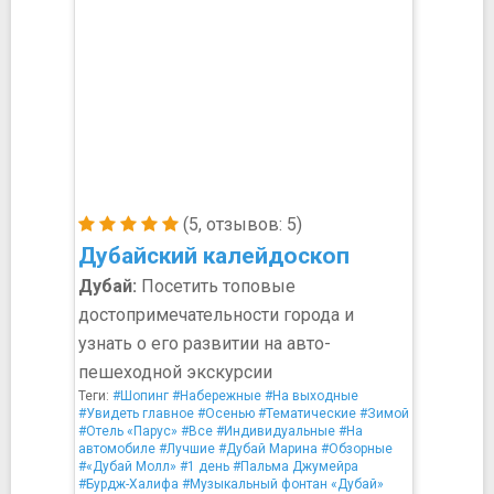
(5, отзывов: 5)
Дубайский калейдоскоп
Дубай:
Посетить топовые
достопримечательности города и
узнать о его развитии на авто-
пешеходной экскурсии
Теги:
#Шопинг
#Набережные
#На выходные
#Увидеть главное
#Осенью
#Тематические
#Зимой
#Отель «Парус»
#Все
#Индивидуальные
#На
автомобиле
#Лучшие
#Дубай Марина
#Обзорные
#«Дубай Молл»
#1 день
#Пальма Джумейра
#Бурдж-Халифа
#Музыкальный фонтан «Дубай»