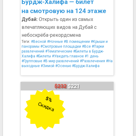
Бурдж-Халифа — билет
на смотровую на 124 этаже
Дубай:
Открыть один из самых
впечатляющих видов на Дубай с
небоскрёба-рекордсмена
Теги:
#Весной
#Ночные
#В помещении
#Крыши и
панорамы
#Смотровые площадки
#Все
#Парки
развлечений
#Тематические
#Билеты в Бурдж-
Халифа
#Билеты
#Увидеть главное
#1 день
#Групповые
#В мир развлечений
#Развлечения
#На
выходные
#Зимой
#Осенью
#Бурдж-Халифа
$232
$221
5%
Скидка