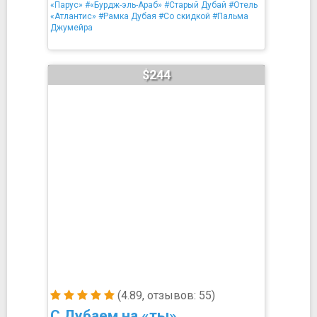
«Парус»
#«Бурдж-эль-Араб»
#Старый Дубай
#Отель
«Атлантис»
#Рамка Дубая
#Со скидкой
#Пальма
Джумейра
$244
(4.89, отзывов: 55)
С Дубаем на «ты»