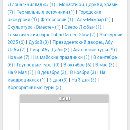
«Глобал-Вилладж» (1)
|
Монастыри, церкви, храмы
(7)
|
Термальные источники (1)
|
Городские
экскурсии (1)
|
Фотосессии (1)
|
Аль-Мамзар (1)
|
Скульптура «Вместе» (1)
|
Озеро Любви (1)
|
Тематический парк Dubai Garden Glow (2)
|
Экскурсии
2025 (6)
|
Дубай (3)
|
Президентский дворец Абу-
Даби (2)
|
Лувр Абу-Даби (3)
|
Авторские туры (9)
|
Новые (7)
|
На майские праздники (3)
|
В сентябре
(6)
|
Групповые туры (9)
|
В октябре (6)
|
В мае (3)
|
На 9 Мая (3)
|
В декабре (3)
|
В ноябре (3)
|
На
квадроциклах (1)
|
3 дня (3)
|
На 3 дня (3)
|
Корпоративные туры (3)
$500