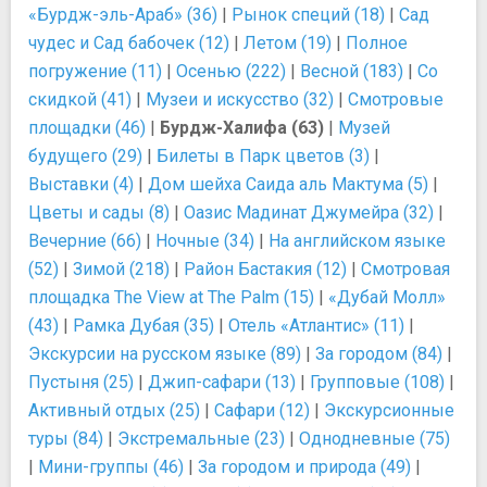
«Бурдж-эль-Араб» (36)
|
Рынок специй (18)
|
Сад
чудес и Сад бабочек (12)
|
Летом (19)
|
Полное
погружение (11)
|
Осенью (222)
|
Весной (183)
|
Со
скидкой (41)
|
Музеи и искусство (32)
|
Смотровые
площадки (46)
|
Бурдж-Халифа (63)
|
Музей
будущего (29)
|
Билеты в Парк цветов (3)
|
Выставки (4)
|
Дом шейха Саида аль Мактума (5)
|
Цветы и сады (8)
|
Оазис Мадинат Джумейра (32)
|
Вечерние (66)
|
Ночные (34)
|
На английском языке
(52)
|
Зимой (218)
|
Район Бастакия (12)
|
Смотровая
площадка The View at The Palm (15)
|
«Дубай Молл»
(43)
|
Рамка Дубая (35)
|
Отель «Атлантис» (11)
|
Экскурсии на русском языке (89)
|
За городом (84)
|
Пустыня (25)
|
Джип-сафари (13)
|
Групповые (108)
|
Активный отдых (25)
|
Сафари (12)
|
Экскурсионные
туры (84)
|
Экстремальные (23)
|
Однодневные (75)
|
Мини-группы (46)
|
За городом и природа (49)
|