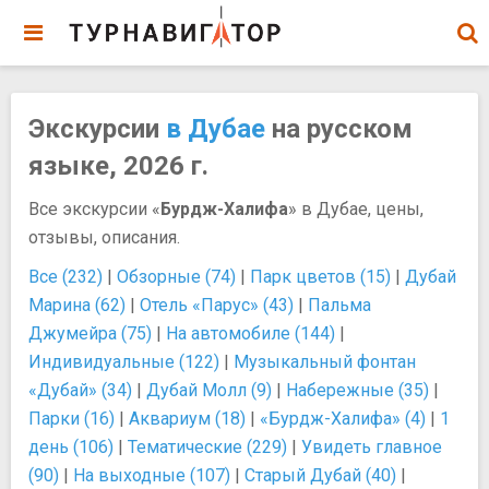
Экскурсии
в Дубае
на русском
языке, 2026 г.
Все экскурсии «
Бурдж-Халифа
» в Дубае, цены,
отзывы, описания.
Все (232)
|
Обзорные (74)
|
Парк цветов (15)
|
Дубай
Марина (62)
|
Отель «Парус» (43)
|
Пальма
Джумейра (75)
|
На автомобиле (144)
|
Индивидуальные (122)
|
Музыкальный фонтан
«Дубай» (34)
|
Дубай Молл (9)
|
Набережные (35)
|
Парки (16)
|
Аквариум (18)
|
«Бурдж-Халифа» (4)
|
1
день (106)
|
Тематические (229)
|
Увидеть главное
(90)
|
На выходные (107)
|
Старый Дубай (40)
|