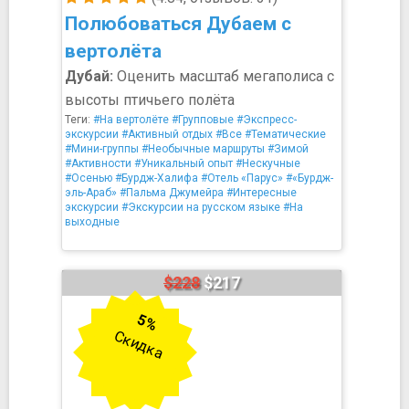
Полюбоваться Дубаем с
вертолёта
Дубай:
Оценить масштаб мегаполиса с
высоты птичьего полёта
Теги:
#На вертолёте
#Групповые
#Экспресс-
экскурсии
#Активный отдых
#Все
#Тематические
#Мини-группы
#Необычные маршруты
#Зимой
#Активности
#Уникальный опыт
#Нескучные
#Осенью
#Бурдж-Халифа
#Отель «Парус»
#«Бурдж-
эль-Араб»
#Пальма Джумейра
#Интересные
экскурсии
#Экскурсии на русском языке
#На
выходные
$228
$217
5%
Скидка