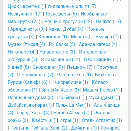
Цирк La perle (1)
|
Уникальный опыт (17)
|
Нескучные (17)
|
Трансферы (6)
|
Необычные
маршруты (21)
|
Речные прогулки (22)
|
На яхте (17)
|
Аренда яхты (3)
|
Канал Дубай (4)
|
Конные
прогулки (3)
|
Конюшни (1)
|
Мечеть Джумейра (1)
|
Музей Этихад (4)
|
Рыбалка (5)
|
Аренда катера (4)
|
На катере (4)
|
На вертолёте (3)
|
Интересные
экскурсии (7)
|
В помещении (14)
|
Парк Забиль (1)
|
6 дней (8)
|
Снорклинг (9)
|
Пешком (7)
|
Прогулки
(7)
|
Пешеходные (7)
|
Рас-аль-Хор (1)
|
Билеты в
Бурдж-Халифа (6)
|
На кораблике (1)
|
Колесо
обозрения (1)
|
Зиплайн XLine (2)
|
Мадам Тюссо (1)
|
Необычные дома (3)
|
По барам (1)
|
Мусандам (1)
|
Дубайская опера (1)
|
Пляж La Mer (1)
|
Аль-Фахиди
(4)
|
Город Хатта (4)
|
Башня Алмас (2)
|
«Башня
розы» (2)
|
Квесты (1)
|
Игры (1)
|
Отель Атлантис (1)
|
Пустыня Руб-эль-Хали (2)
|
Дайвинг (1)
|
Ярмарка