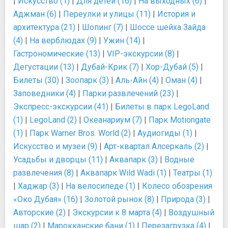
|
Искусство (1)
|
Для детей (16)
|
На выходных (6)
|
Аджман (6)
|
Переулки и улицы (11)
|
История и
архитектура (21)
|
Шопинг (7)
|
Шоссе шейха Зайда
(4)
|
На верблюдах (9)
|
Ужин (14)
|
Гастрономические (13)
|
VIP-экскурсии (8)
|
Дегустации (13)
|
Дубай-Крик (7)
|
Хор-Дубай (5)
|
Билеты (30)
|
Зоопарк (3)
|
Аль-Айн (4)
|
Оман (4)
|
Заповедники (4)
|
Парки развлечений (23)
|
Экспресс-экскурсии (41)
|
Билеты в парк LegoLand
(1)
|
LegoLand (2)
|
Океанариум (7)
|
Парк Motiongate
(1)
|
Парк Warner Bros. World (2)
|
Аудиогиды (1)
|
Искусство и музеи (9)
|
Арт-квартал Алсеркаль (2)
|
Усадьбы и дворцы (11)
|
Аквапарк (3)
|
Водные
развлечения (8)
|
Аквапарк Wild Wadi (1)
|
Театры (1)
|
Хаджар (3)
|
На велосипеде (1)
|
Колесо обозрения
«Око Дубая» (16)
|
Золотой рынок (8)
|
Природа (3)
|
Авторские (2)
|
Экскурсии к 8 марта (4)
|
Воздушный
шар (2)
|
Марокканские бани (1)
|
Перезагрузка (4)
|