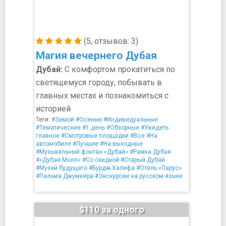
(5, отзывов: 3)
Магия вечернего Дубая
Дубай:
С комфортом прокатиться по
светящемуся городу, побывать в
главных местах и познакомиться с
историей
Теги:
#Зимой
#Осенью
#Индивидуальные
#Тематические
#1 день
#Обзорные
#Увидеть
главное
#Смотровые площадки
#Все
#На
автомобиле
#Лучшие
#На выходные
#Музыкальный фонтан «Дубай»
#Рамка Дубая
#«Дубай Молл»
#Со скидкой
#Старый Дубай
#Музей будущего
#Бурдж-Халифа
#Отель «Парус»
#Пальма Джумейра
#Экскурсии на русском языке
$110 за одного