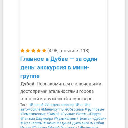
(4.98, отзывов: 118)
Главное в Дубае — за один
день: экскурсия в мини-
группе
Дубай:
Познакомиться с ключевыми
достопримечательностями города
в тёплой и дружеской атмосфере
Теги:
#Весной
#Увидеть главное
#Все
#На
автомобиле
#Мини-группы
#Обзорные
#Групповые
#Тематические
#Зимой
#Лучшие
#Отель «Парус»
#Пальма Джумейра
#Музыкальный фонтан «Дубай»
#Океанариум
#Оазис Мадинат Джумейра
#«Дубай
Молл»
#Осенью
#Музей будущего
#«Бурдж-эль-