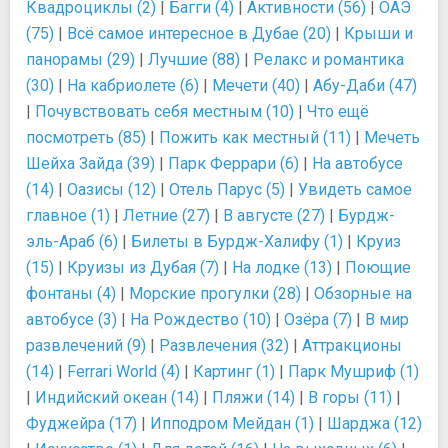
Квадроциклы (2)
|
Багги (4)
|
Активности (56)
|
ОАЭ
(75)
|
Всё самое интересное в Дубае (20)
|
Крыши и
панорамы (29)
|
Лучшие (88)
|
Релакс и романтика
(30)
|
На кабриолете (6)
|
Мечети (40)
|
Абу-Даби (47)
|
Почувствовать себя местным (10)
|
Что ещё
посмотреть (85)
|
Пожить как местный (11)
|
Мечеть
Шейха Зайда (39)
|
Парк Феррари (6)
|
На автобусе
(14)
|
Оазисы (12)
|
Отель Парус (5)
|
Увидеть самое
главное (1)
|
Летние (27)
|
В августе (27)
|
Бурдж-
эль-Араб (6)
|
Билеты в Бурдж-Халифу (1)
|
Круиз
(15)
|
Круизы из Дубая (7)
|
На лодке (13)
|
Поющие
фонтаны (4)
|
Морские прогулки (28)
|
Обзорные на
автобусе (3)
|
На Рождество (10)
|
Озёра (7)
|
В мир
развлечений (9)
|
Развлечения (32)
|
Аттракционы
(14)
|
Ferrari World (4)
|
Картинг (1)
|
Парк Мушриф (1)
|
Индийский океан (14)
|
Пляжи (14)
|
В горы (11)
|
Фуджейра (17)
|
Ипподром Мейдан (1)
|
Шарджа (12)