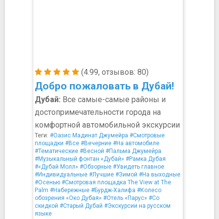
(4.99, отзывов: 80)
Добро пожаловать в Дубай!
Дубай:
Все самые-самые районы и
достопримечательности города на
комфортной автомобильной экскурсии
Теги:
#Оазис Мадинат Джумейра
#Смотровые
площадки
#Все
#Вечерние
#На автомобиле
#Тематические
#Весной
#Пальма Джумейра
#Музыкальный фонтан «Дубай»
#Рамка Дубая
#«Дубай Молл»
#Обзорные
#Увидеть главное
#Индивидуальные
#Лучшие
#Зимой
#На выходные
#Осенью
#Смотровая площадка The View at The
Palm
#Набережные
#Бурдж-Халифа
#Колесо
обозрения «Око Дубая»
#Отель «Парус»
#Со
скидкой
#Старый Дубай
#Экскурсии на русском
языке