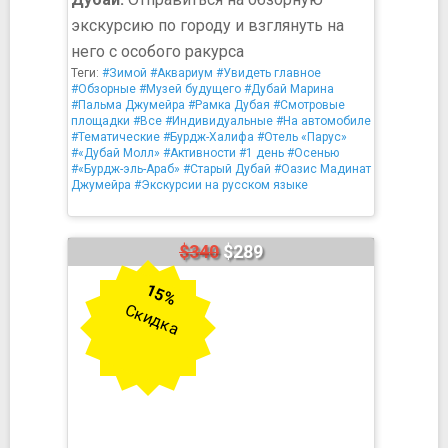
экскурсию по городу и взглянуть на
него с особого ракурса
Теги:
#Зимой
#Аквариум
#Увидеть главное
#Обзорные
#Музей будущего
#Дубай Марина
#Пальма Джумейра
#Рамка Дубая
#Смотровые
площадки
#Все
#Индивидуальные
#На автомобиле
#Тематические
#Бурдж-Халифа
#Отель «Парус»
#«Дубай Молл»
#Активности
#1 день
#Осенью
#«Бурдж-эль-Араб»
#Старый Дубай
#Оазис Мадинат
Джумейра
#Экскурсии на русском языке
$340
$289
15%
Скидка