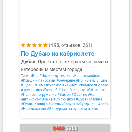
(4.98, отзывов: 261)
По Дубаю на кабриолете
Дубай:
Проехать с ветерком по самым
интересным местам города
Теги:
#Все
#Индивидуальные
#На автомобиле
#Крыши и панорамы
#Вечерние
#Ночные
#Лучшие
#1 день
#Тематические
#Увидеть главное
#Релакс
и романтика
#Весной
#На кабриолете
#Обзорные
#Полное погружение
#Зимой
#Осенью
#На
английском языке
#Со скидкой
#Дубай Марина
#Бурдж-Халифа
#Отель «Парус»
#«Бурдж-эль-Араб»
#На выходные
#Экскурсии на русском языке
$400
$300