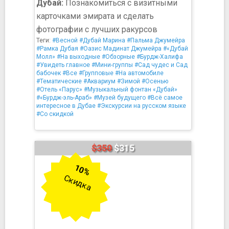
Дубай:
Познакомиться с визитными
карточками эмирата и сделать
фотографии с лучших ракурсов
Теги:
#Весной
#Дубай Марина
#Пальма Джумейра
#Рамка Дубая
#Оазис Мадинат Джумейра
#«Дубай
Молл»
#На выходные
#Обзорные
#Бурдж-Халифа
#Увидеть главное
#Мини-группы
#Сад чудес и Сад
бабочек
#Все
#Групповые
#На автомобиле
#Тематические
#Аквариум
#Зимой
#Осенью
#Отель «Парус»
#Музыкальный фонтан «Дубай»
#«Бурдж-эль-Араб»
#Музей будущего
#Всё самое
интересное в Дубае
#Экскурсии на русском языке
#Со скидкой
$350
$315
10%
Скидка