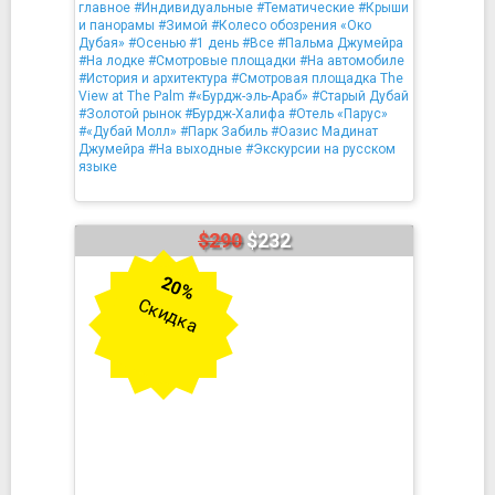
главное
#Индивидуальные
#Тематические
#Крыши
и панорамы
#Зимой
#Колесо обозрения «Око
Дубая»
#Осенью
#1 день
#Все
#Пальма Джумейра
#На лодке
#Смотровые площадки
#На автомобиле
#История и архитектура
#Смотровая площадка The
View at The Palm
#«Бурдж-эль-Араб»
#Старый Дубай
#Золотой рынок
#Бурдж-Халифа
#Отель «Парус»
#«Дубай Молл»
#Парк Забиль
#Оазис Мадинат
Джумейра
#На выходные
#Экскурсии на русском
языке
$290
$232
20%
Скидка