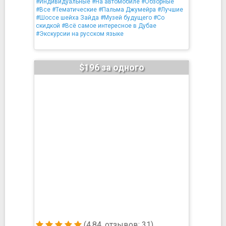
#Индивидуальные
#На автомобиле
#Обзорные
#Все
#Тематические
#Пальма Джумейра
#Лучшие
#Шоссе шейха Зайда
#Музей будущего
#Со
скидкой
#Всё самое интересное в Дубае
#Экскурсии на русском языке
$196 за одного
(4.84, отзывов: 31)