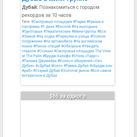
Дубай:
Познакомиться с городом
рекордов за 10 часов
Теги:
#Смотровые площадки
#Парки
#Крыши и
панорамы
#1 день
#Весной
#На выходные
#Групповые
#Тематические
#Мини-группы
#Все
#Зимой
#На лодке
#Переулки и улицы
#Полное
погружение
#На автомобиле
#На английском
языке
#Рынок специй
#Обзорные
#Увидеть
главное
#Осенью
#Смотровая площадка The View
at The Palm
#Бурдж-Халифа
#Отель «Парус»
#Пальма Джумейра
#Колесо обозрения «Око
Дубая»
#«Дубай Молл»
#Рамка Дубая
#«Бурдж-эль-
Араб»
#Старый Дубай
#Золотой рынок
#Всё самое
интересное в Дубае
$65 за одного