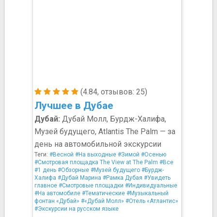
(4.84, отзывов: 25)
Лучшее в Дубае
Дубай:
Дубай Молл, Бурдж-Халифа,
Музей будущего, Atlantis The Palm — за
день на автомобильной экскурсии
Теги:
#Весной
#На выходные
#Зимой
#Осенью
#Смотровая площадка The View at The Palm
#Все
#1 день
#Обзорные
#Музей будущего
#Бурдж-
Халифа
#Дубай Марина
#Рамка Дубая
#Увидеть
главное
#Смотровые площадки
#Индивидуальные
#На автомобиле
#Тематические
#Музыкальный
фонтан «Дубай»
#«Дубай Молл»
#Отель «Атлантис»
#Экскурсии на русском языке