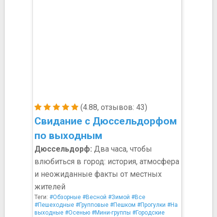
(4.88, отзывов: 43)
Свидание с Дюссельдорфом
по выходным
Дюссельдорф:
Два часа, чтобы
влюбиться в город: история, атмосфера
и неожиданные факты от местных
жителей
Теги:
#Обзорные
#Весной
#Зимой
#Все
#Пешеходные
#Групповые
#Пешком
#Прогулки
#На
выходные
#Осенью
#Мини-группы
#Городские