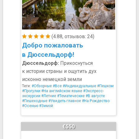
(4.88, отзывов: 24)
Добро пожаловать
в Дюссельдорф!
Дюссельдорф:
Прикоснуться
к истории страны и ощутить дух
исконно немецкой земли
Теги:
#Обзорные
#Все
#Индивидуальные
#Пешком
#Прогулки
#На английском языке
#Экспресс-
экскурсии
#Летние
#Тематические
#В августе
#Пешеходные
#Увидеть главное
#На Рождество
#Осенью
#Зимой
€550