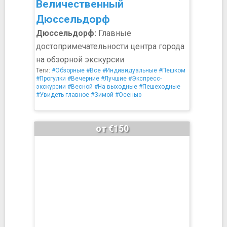
Величественный
Дюссельдорф
Дюссельдорф:
Главные
достопримечательности центра города
на обзорной экскурсии
Теги:
#Обзорные
#Все
#Индивидуальные
#Пешком
#Прогулки
#Вечерние
#Лучшие
#Экспресс-
экскурсии
#Весной
#На выходные
#Пешеходные
#Увидеть главное
#Зимой
#Осенью
от €150