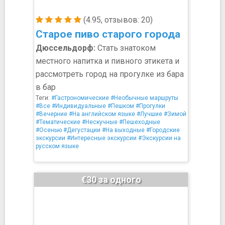
(4.95, отзывов: 20)
Старое пиво старого города
Дюссельдорф:
Стать знатоком
местного напитка и пивного этикета и
рассмотреть город на прогулке из бара
в бар
Теги:
#Гастрономические
#Необычные маршруты
#Все
#Индивидуальные
#Пешком
#Прогулки
#Вечерние
#На английском языке
#Лучшие
#Зимой
#Тематические
#Нескучные
#Пешеходные
#Осенью
#Дегустации
#На выходные
#Городские
экскурсии
#Интересные экскурсии
#Экскурсии на
русском языке
€30 за одного