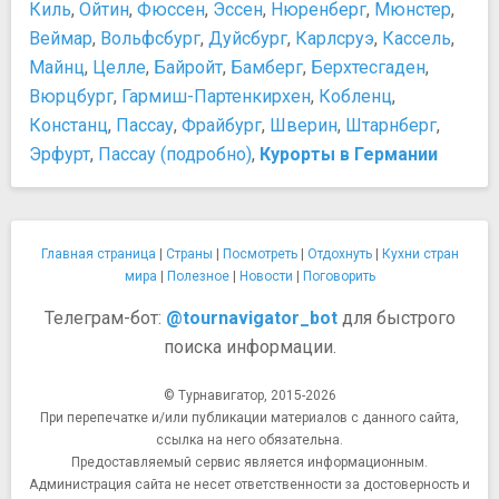
Киль
,
Ойтин
,
Фюссен
,
Эссен
,
Нюренберг
,
Мюнстер
,
Веймар
,
Вольфсбург
,
Дуйсбург
,
Карлсруэ
,
Кассель
,
Майнц
,
Целле
,
Байройт
,
Бамберг
,
Берхтесгаден
,
Вюрцбург
,
Гармиш-Партенкирхен
,
Кобленц
,
Констанц
,
Пассау
,
Фрайбург
,
Шверин
,
Штарнберг
,
Эрфурт
,
Пассау (подробно)
,
Курорты в Германии
Главная страница
|
Страны
|
Посмотреть
|
Отдохнуть
|
Кухни стран
мира
|
Полезное
|
Новости
|
Поговорить
Телеграм-бот:
@tournavigator_bot
для быстрого
поиска информации.
© Турнавигатор, 2015-2026
При перепечатке и/или публикации материалов с данного сайта,
ссылка на него обязательна.
Предоставляемый сервис является информационным.
Администрация сайта не несет ответственности за достоверность и