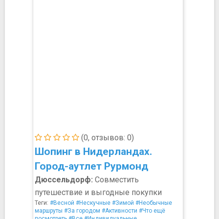
(0, отзывов: 0)
Шопинг в Нидерландах.
Город-аутлет Рурмонд
Дюссельдорф:
Совместить
путешествие и выгодные покупки
Теги:
#Весной
#Нескучные
#Зимой
#Необычные
маршруты
#За городом
#Активности
#Что ещё
посмотреть
#Все
#Индивидуальные