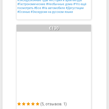
#Экскурсионные туры
#История и архитектура
#Гастрономические
#Необычные дома
#Что ещё
посмотреть
#Все
#На автомобиле
#Дегустации
#Осенью
#Экскурсии на русском языке
€130
(5, отзывов: 1)