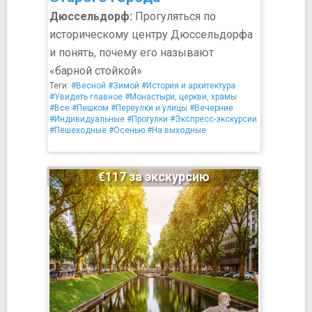
Дюссельдорф:
Прогуляться по
историческому центру Дюссельдорфа
и понять, почему его называют
«барной стойкой»
Теги:
#Весной
#Зимой
#История и архитектура
#Увидеть главное
#Монастыри, церкви, храмы
#Все
#Пешком
#Переулки и улицы
#Вечерние
#Индивидуальные
#Прогулки
#Экспресс-экскурсии
#Пешеходные
#Осенью
#На выходные
€117 за экскурсию