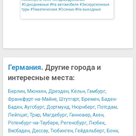
#Однодневные
#На автомобиле
#Экскурсионные
туры
#Тематические
#Осенью
#На выходные
Германия
. Другие города и
интересные места:
Берлин
,
Мюнхен
,
Дрезден
,
Кёльн
,
Гамбург
,
Франкфурт-на-Майне
,
Штутгарт
,
Бремен
,
Баден-
Баден
,
Аугсбург
,
Дортмунд
,
Нюрнберг
,
Потсдам
,
Лейпциг
,
Трир
,
Магдебург
,
Ганновер
,
Ахен
,
Ротенбург-на-Таубере
,
Регенсбург
,
Любек
,
Висбаден
,
Дессау
,
Тюбинген
,
Гейдельберг
,
Бонн
,