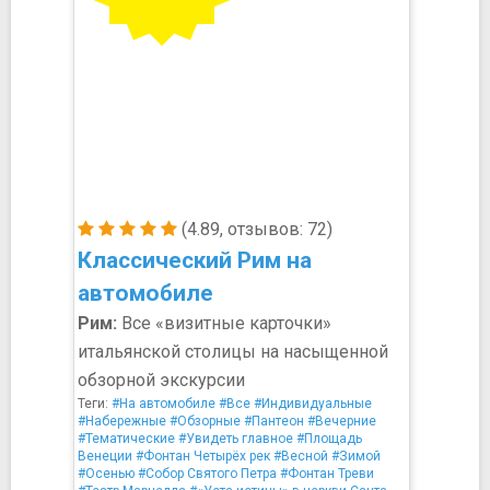
(4.89, отзывов: 72)
Классический Рим на
автомобиле
Рим:
Все «визитные карточки»
итальянской столицы на насыщенной
обзорной экскурсии
Теги:
#На автомобиле
#Все
#Индивидуальные
#Набережные
#Обзорные
#Пантеон
#Вечерние
#Тематические
#Увидеть главное
#Площадь
Венеции
#Фонтан Четырёх рек
#Весной
#Зимой
#Осенью
#Собор Святого Петра
#Фонтан Треви