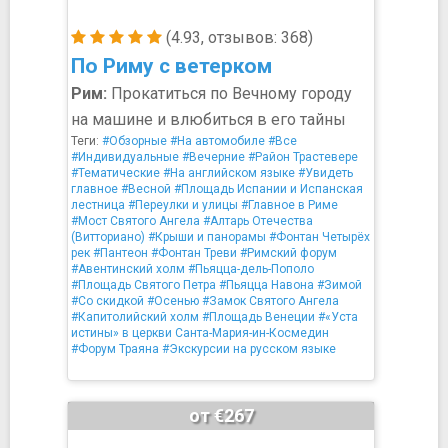
(4.93, отзывов: 368)
По Риму с ветерком
Рим:
Прокатиться по Вечному городу
на машине и влюбиться в его тайны
Теги:
#Обзорные
#На автомобиле
#Все
#Индивидуальные
#Вечерние
#Район Трастевере
#Тематические
#На английском языке
#Увидеть
главное
#Весной
#Площадь Испании и Испанская
лестница
#Переулки и улицы
#Главное в Риме
#Мост Святого Ангела
#Алтарь Отечества
(Витториано)
#Крыши и панорамы
#Фонтан Четырёх
рек
#Пантеон
#Фонтан Треви
#Римский форум
#Авентинский холм
#Пьяцца-дель-Пополо
#Площадь Святого Петра
#Пьяцца Навона
#Зимой
#Со скидкой
#Осенью
#Замок Святого Ангела
#Капитолийский холм
#Площадь Венеции
#«Уста
истины» в церкви Санта-Мария-ин-Космедин
#Форум Траяна
#Экскурсии на русском языке
от €267