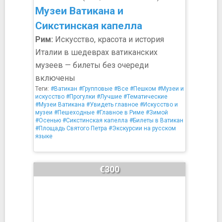
Музеи Ватикана и
Сикстинская капелла
Рим:
Искусство, красота и история
Италии в шедеврах ватиканских
музеев — билеты без очереди
включены
Теги:
#Ватикан
#Групповые
#Все
#Пешком
#Музеи и
искусство
#Прогулки
#Лучшие
#Тематические
#Музеи Ватикана
#Увидеть главное
#Искусство и
музеи
#Пешеходные
#Главное в Риме
#Зимой
#Осенью
#Сикстинская капелла
#Билеты в Ватикан
#Площадь Святого Петра
#Экскурсии на русском
языке
€300