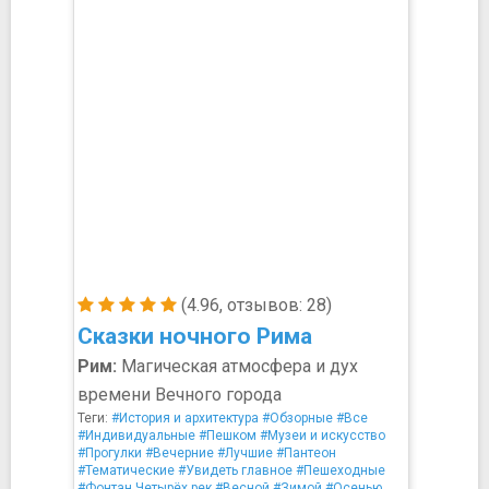
(4.96, отзывов: 28)
Сказки ночного Рима
Рим:
Магическая атмосфера и дух
времени Вечного города
Теги:
#История и архитектура
#Обзорные
#Все
#Индивидуальные
#Пешком
#Музеи и искусство
#Прогулки
#Вечерние
#Лучшие
#Пантеон
#Тематические
#Увидеть главное
#Пешеходные
#Фонтан Четырёх рек
#Весной
#Зимой
#Осенью