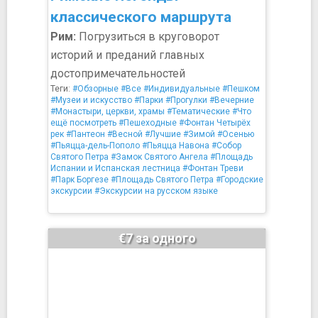
классического маршрута
Рим:
Погрузиться в круговорот
историй и преданий главных
достопримечательностей
Теги:
#Обзорные
#Все
#Индивидуальные
#Пешком
#Музеи и искусство
#Парки
#Прогулки
#Вечерние
#Монастыри, церкви, храмы
#Тематические
#Что
ещё посмотреть
#Пешеходные
#Фонтан Четырёх
рек
#Пантеон
#Весной
#Лучшие
#Зимой
#Осенью
#Пьяцца-дель-Пополо
#Пьяцца Навона
#Собор
Святого Петра
#Замок Святого Ангела
#Площадь
Испании и Испанская лестница
#Фонтан Треви
#Парк Боргезе
#Площадь Святого Петра
#Городские
экскурсии
#Экскурсии на русском языке
€7 за одного