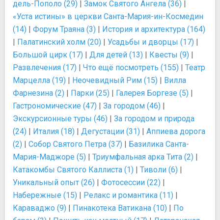
дель-Пополо (29)
|
Замок Святого Ангела (36)
|
«Уста истины» в церкви Санта-Мария-ин-Космедин
(14)
|
Форум Траяна (3)
|
История и архитектура (164)
|
Палатинский холм (20)
|
Усадьбы и дворцы (17)
|
Большой цирк (17)
|
Для детей (13)
|
Квесты (9)
|
Развлечения (17)
|
Что ещё посмотреть (155)
|
Театр
Марцелла (19)
|
Неочевидный Рим (15)
|
Вилла
Фарнезина (2)
|
Парки (25)
|
Галерея Боргезе (5)
|
Гастрономические (47)
|
За городом (46)
|
Экскурсионные туры (46)
|
За городом и природа
(24)
|
Италия (18)
|
Дегустации (31)
|
Аппиева дорога
(2)
|
Собор Святого Петра (37)
|
Базилика Санта-
Мария-Маджоре (5)
|
Триумфальная арка Тита (2)
|
Катакомбы Святого Каллиста (1)
|
Тиволи (6)
|
Уникальный опыт (26)
|
Фотосессии (22)
|
Набережные (15)
|
Релакс и романтика (11)
|
Караваджо (9)
|
Пинакотека Ватикана (10)
|
По