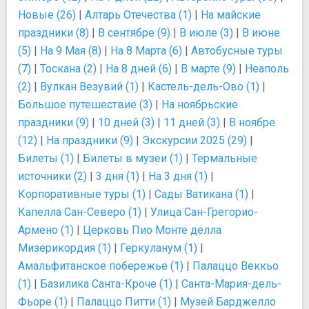
Новые (26)
|
Алтарь Отечества (1)
|
На майские
праздники (8)
|
В сентябре (9)
|
В июле (3)
|
В июне
(5)
|
На 9 Мая (8)
|
На 8 Марта (6)
|
Автобусные туры
(7)
|
Тоскана (2)
|
На 8 дней (6)
|
В марте (9)
|
Неаполь
(2)
|
Вулкан Везувий (1)
|
Кастель-дель-Ово (1)
|
Большое путешествие (3)
|
На ноябрьские
праздники (9)
|
10 дней (3)
|
11 дней (3)
|
В ноябре
(12)
|
На праздники (9)
|
Экскурсии 2025 (29)
|
Билеты (1)
|
Билеты в музеи (1)
|
Термальные
источники (2)
|
3 дня (1)
|
На 3 дня (1)
|
Корпоративные туры (1)
|
Сады Ватикана (1)
|
Капелла Сан-Северо (1)
|
Улица Сан-Грегорио-
Армено (1)
|
Церковь Пио Монте делла
Мизерикордия (1)
|
Геркуланум (1)
|
Амальфитанское побережье (1)
|
Палаццо Веккьо
(1)
|
Базилика Санта-Кроче (1)
|
Санта-Мария-дель-
Фьоре (1)
|
Палаццо Питти (1)
|
Музей Барджелло