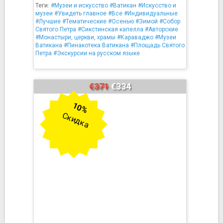
Теги:
#Музеи и искусство
#Ватикан
#Искусство и
музеи
#Увидеть главное
#Все
#Индивидуальные
#Лучшие
#Тематические
#Осенью
#Зимой
#Собор
Святого Петра
#Сикстинская капелла
#Авторские
#Монастыри, церкви, храмы
#Караваджо
#Музеи
Ватикана
#Пинакотека Ватикана
#Площадь Святого
Петра
#Экскурсии на русском языке
€371
€334
10%
Скидка