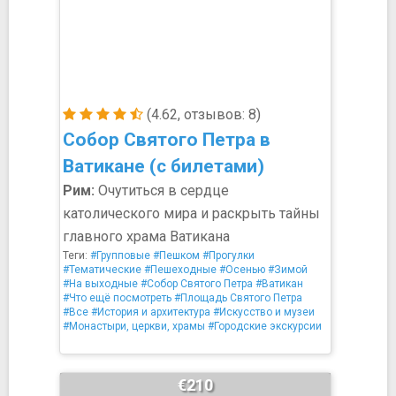
(4.62, отзывов: 8)
Собор Святого Петра в
Ватикане (с билетами)
Рим:
Очутиться в сердце
католического мира и раскрыть тайны
главного храма Ватикана
Теги:
#Групповые
#Пешком
#Прогулки
#Тематические
#Пешеходные
#Осенью
#Зимой
#На выходные
#Собор Святого Петра
#Ватикан
#Что ещё посмотреть
#Площадь Святого Петра
#Все
#История и архитектура
#Искусство и музеи
#Монастыри, церкви, храмы
#Городские экскурсии
€210