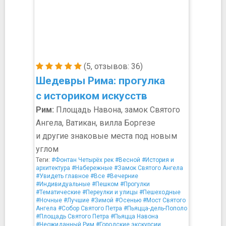
(5, отзывов: 36)
Шедевры Рима: прогулка
с историком искусств
Рим:
Площадь Навона, замок Святого
Ангела, Ватикан, вилла Боргезе
и другие знаковые места под новым
углом
Теги:
#Фонтан Четырёх рек
#Весной
#История и
архитектура
#Набережные
#Замок Святого Ангела
#Увидеть главное
#Все
#Вечерние
#Индивидуальные
#Пешком
#Прогулки
#Тематические
#Переулки и улицы
#Пешеходные
#Ночные
#Лучшие
#Зимой
#Осенью
#Мост Святого
Ангела
#Собор Святого Петра
#Пьяцца-дель-Пополо
#Площадь Святого Петра
#Пьяцца Навона
#Неожиданный Рим
#Городские экскурсии