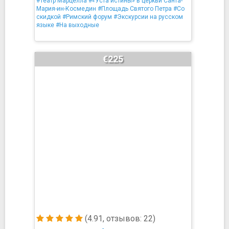
#Театр Марцелла
#«Уста истины» в церкви Санта-
Мария-ин-Космедин
#Площадь Святого Петра
#Со
скидкой
#Римский форум
#Экскурсии на русском
языке
#На выходные
€225
(4.91, отзывов: 22)