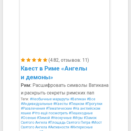
(4.82, отзывов: 11)
Квест в Риме «Ангелы
и демоны»
Рим:
Расшифровать символы Ватикана
и раскрыть секреты римских пап
Теги:
#Необычные маршруты
#Ватикан
#Все
#Индивидуальные
#Квесты
#Пешком
#Прогулки
#Развлечения
#Тематические
#На английском
языке
#Что ещё посмотреть
#Пешеходные
#Осенью
#Зимой
#Нескучные
#Игры
#Замок
Святого Ангела
#Площадь Святого Петра
#Мост
Святого Ангела
#Активности
#Интересные