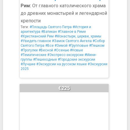
Рим:
От главного католического храма
до древних монастырей и легендарной
крепости
Теги:
#Площадь Святого Петра
#История и
архитектура
#Ватикан
#Главное в Риме
#Христианский Рим
#Монастыри, церкви, храмы
#Увидеть главное
#Замок Святого Ангела
#Собор
Святого Петра
#Все
#Зимой
#Групповые
#Пешком
#Прогулки
#Весной
#Осенью
#Новые
#Тематические
#Экспресс-экскурсии
#Мини-
группы
#Пешеходные
#Городские экскурсии
#Лучшие
#Экскурсии на русском языке
#Экскурсии
2025
€225