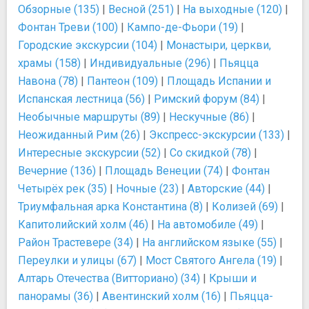
Обзорные (135)
|
Весной (251)
|
На выходные (120)
|
Фонтан Треви (100)
|
Кампо-де-Фьори (19)
|
Городские экскурсии (104)
|
Монастыри, церкви,
храмы (158)
|
Индивидуальные (296)
|
Пьяцца
Навона (78)
|
Пантеон (109)
|
Площадь Испании и
Испанская лестница (56)
|
Римский форум (84)
|
Необычные маршруты (89)
|
Нескучные (86)
|
Неожиданный Рим (26)
|
Экспресс-экскурсии (133)
|
Интересные экскурсии (52)
|
Со скидкой (78)
|
Вечерние (136)
|
Площадь Венеции (74)
|
Фонтан
Четырёх рек (35)
|
Ночные (23)
|
Авторские (44)
|
Триумфальная арка Константина (8)
|
Колизей (69)
|
Капитолийский холм (46)
|
На автомобиле (49)
|
Район Трастевере (34)
|
На английском языке (55)
|
Переулки и улицы (67)
|
Мост Святого Ангела (19)
|
Алтарь Отечества (Витториано) (34)
|
Крыши и
панорамы (36)
|
Авентинский холм (16)
|
Пьяцца-