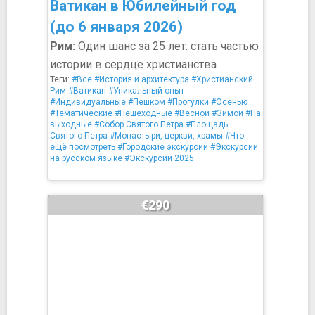
Ватикан в Юбилейный год
(до 6 января 2026)
Рим:
Один шанс за 25 лет: стать частью
истории в сердце христианства
Теги:
#Все
#История и архитектура
#Христианский
Рим
#Ватикан
#Уникальный опыт
#Индивидуальные
#Пешком
#Прогулки
#Осенью
#Тематические
#Пешеходные
#Весной
#Зимой
#На
выходные
#Собор Святого Петра
#Площадь
Святого Петра
#Монастыри, церкви, храмы
#Что
ещё посмотреть
#Городские экскурсии
#Экскурсии
на русском языке
#Экскурсии 2025
€290