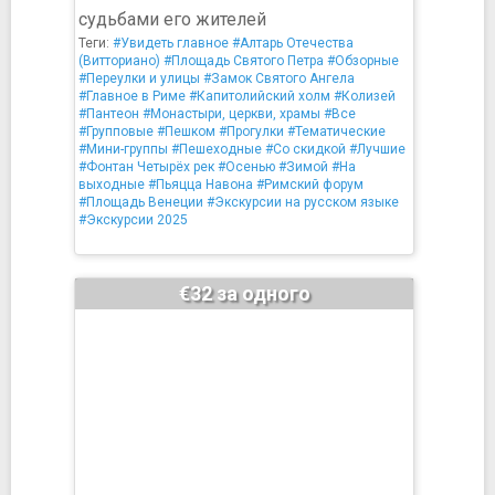
судьбами его жителей
Теги:
#Увидеть главное
#Алтарь Отечества
(Витториано)
#Площадь Святого Петра
#Обзорные
#Переулки и улицы
#Замок Святого Ангела
#Главное в Риме
#Капитолийский холм
#Колизей
#Пантеон
#Монастыри, церкви, храмы
#Все
#Групповые
#Пешком
#Прогулки
#Тематические
#Мини-группы
#Пешеходные
#Со скидкой
#Лучшие
#Фонтан Четырёх рек
#Осенью
#Зимой
#На
выходные
#Пьяцца Навона
#Римский форум
#Площадь Венеции
#Экскурсии на русском языке
#Экскурсии 2025
€32 за одного