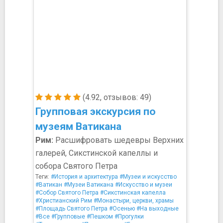
(4.92, отзывов: 49)
Групповая экскурсия по
музеям Ватикана
Рим:
Расшифровать шедевры Верхних
галерей, Сикстинской капеллы и
собора Святого Петра
Теги:
#История и архитектура
#Музеи и искусство
#Ватикан
#Музеи Ватикана
#Искусство и музеи
#Собор Святого Петра
#Сикстинская капелла
#Христианский Рим
#Монастыри, церкви, храмы
#Площадь Святого Петра
#Осенью
#На выходные
#Все
#Групповые
#Пешком
#Прогулки