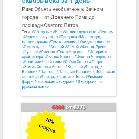
сквозь века за 1 день
Рим:
Объять необъятное в Вечном
городе — от Древнего Рима до
площади Святого Петра
Теги:
#Обзорные
#Все
#Индивидуальные
#Пешком
#Музеи и искусство
#Прогулки
#Монастыри,
церкви, храмы
#Тематические
#Увидеть главное
#Пешеходные
#Весной
#Зимой
#Фонтан Треви
#Лучшие
#Осенью
#Театр Марцелла
#История и
архитектура
#Пьяцца Навона
#Фонтан Четырёх рек
#Капитолийский холм
#Собор Святого Петра
#Замок Святого Ангела
#Колизей
#Площадь
Венеции
#Пантеон
#Площадь Испании и Испанская
лестница
#Площадь Святого Петра
#Римский
форум
#Городские экскурсии
#Экскурсии на
русском языке
€300
от €270
10%
Скидка