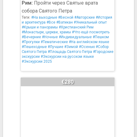
Рим:
Пройти через Святые врата
собора Святого Петра
Теги:
#На выходные
#Весной
#Авторские
#История
и архитектура
#Все
#Ватикан
#Уникальный опыт
#Крыши и панорамы
#Христианский Рим
#Монастыри, церкви, храмы
#Что ещё посмотреть
#Вечерние
#Ночные
#Индивидуальные
#Пешком
#Прогулки
#Тематические
#На английском языке
#Пешеходные
#Лучшие
#Зимой
#Осенью
#Собор
Святого Петра
#Площадь Святого Петра
#Городские
экскурсии
#Экскурсии на русском языке
#Экскурсии 2025
€280