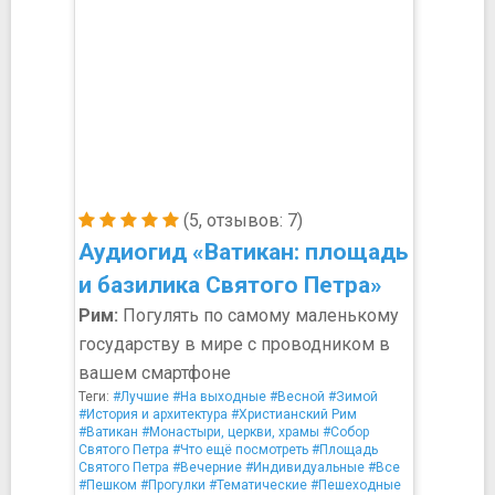
(5, отзывов: 7)
Аудиогид «Ватикан: площадь
и базилика Святого Петра»
Рим:
Погулять по самому маленькому
государству в мире с проводником в
вашем смартфоне
Теги:
#Лучшие
#На выходные
#Весной
#Зимой
#История и архитектура
#Христианский Рим
#Ватикан
#Монастыри, церкви, храмы
#Собор
Святого Петра
#Что ещё посмотреть
#Площадь
Святого Петра
#Вечерние
#Индивидуальные
#Все
#Пешком
#Прогулки
#Тематические
#Пешеходные