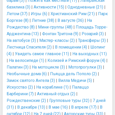
барам (3)
|
Пожить как местный (17)
|
Латеранская
базилика (3)
|
Активности (15)
|
Однодневные (21)
|
Летом (37)
|
Игры (6)
|
Христианский Рим (21)
|
Парк
Боргезе (8)
|
Летние (38)
|
В августе (36)
|
На
Рождество (8)
|
Мини-группы (48)
|
Площадь Торре-
Арджентина (13)
|
Фонтан Тритона (9)
|
Розарий (3)
|
На автобусе (3)
|
Мастер-классы (2)
|
Трансферы (3)
|
Лестница Спасителя (2)
|
В помещении (4)
|
Шопинг
(4)
|
Увидеть самое главное (11)
|
На выходных (11)
|
На велосипеде (1)
|
Колизей и Римский форум (4)
|
Палатин (3)
|
На мотоцикле (3)
|
Мотопрогулки (3)
|
Необычные дома (6)
|
Пьяцца дель Пополо (2)
|
Замок святого Ангела (3)
|
Вилла Медичи (5)
|
Искусство (2)
|
На кораблике (1)
|
Палаццо
Барберини (7)
|
Активный отдых (2)
|
Рождественские (2)
|
Групповые туры (32)
|
7 дней
(31)
|
В декабре (13)
|
В мае (16)
|
В апреле (17)
|
В
октябре (12)
|
На 7 дней (22)
|
Авторские туры (33)
|