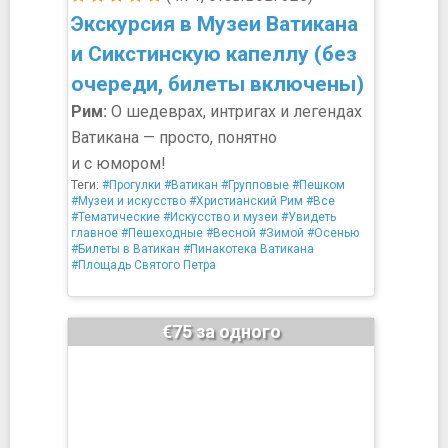
Экскурсия в Музеи Ватикана
и Сикстинскую капеллу (без
очереди, билеты включены)
Рим:
О шедеврах, интригах и легендах
Ватикана — просто, понятно
и с юмором!
Теги:
#Прогулки
#Ватикан
#Групповые
#Пешком
#Музеи и искусство
#Христианский Рим
#Все
#Тематические
#Искусство и музеи
#Увидеть
главное
#Пешеходные
#Весной
#Зимой
#Осенью
#Билеты в Ватикан
#Пинакотека Ватикана
#Площадь Святого Петра
€75 за одного