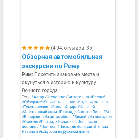
(4.94, отзывов: 35)
Обзорная автомобильная
экскурсия по Риму
Рим:
Посетить знаковые места и
окунуться в историю и культуру
Вечного города
Теги:
#Алтарь Отечества (Витториано)
#Весной
#Обзорные
#Увидеть главное
#Индивидуальные
#Тематические
#Большой цирк
#Колизей
#Авентинский холм
#Площадь Святого Петра
#Все
#Вечерние
#На автомобиле
#Зимой
#На выходные
#Осенью
#Площадь Испании и Испанская
лестница
#Пантеон
#Площадь Венеции
#Пьяцца
Навона
#Экскурсии на русском языке