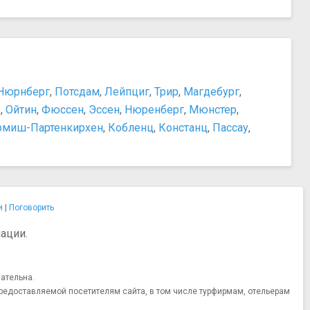
Нюрнберг
,
Потсдам
,
Лейпциг
,
Трир
,
Магдебург
,
ь
,
Ойтин
,
Фюссен
,
Эссен
,
Нюренберг
,
Мюнстер
,
рмиш-Партенкирхен
,
Кобленц
,
Констанц
,
Пассау
,
и
|
Поговорить
ации.
ательна.
редоставляемой посетителям сайта, в том числе турфирмам, отельерам