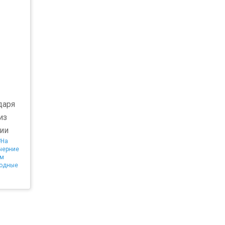
даря
из
ии
#На
черние
м
одные