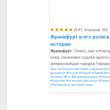
(4.97, отзывов: 30)
Франкфурт и его роли в
истории
Франкфурт:
Узнать, как и благо
кому сложилась судьба одного 
интереснейших городов Герман
Теги:
#Обзорные
#История и архитектура
выходные
#Весной
#Лучшие
#Зимой
#Ве
#Осенью
#Все
#Индивидуальные
#Пешко
#Прогулки
#На английском языке
#Пешех
#Экскурсии на русском языке