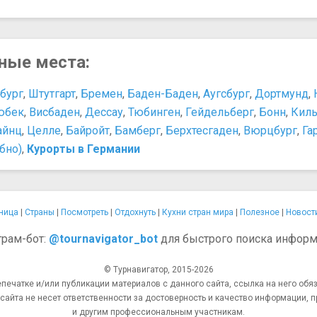
сные места:
бург
,
Штутгарт
,
Бремен
,
Баден-Баден
,
Аугсбург
,
Дортмунд
,
юбек
,
Висбаден
,
Дессау
,
Тюбинген
,
Гейдельберг
,
Бонн
,
Кил
айнц
,
Целле
,
Байройт
,
Бамберг
,
Берхтесгаден
,
Вюрцбург
,
Га
бно)
,
Курорты в Германии
ница
|
Страны
|
Посмотреть
|
Отдохнуть
|
Кухни стран мира
|
Полезное
|
Новост
грам-бот:
@tournavigator_bot
для быстрого поиска информ
© Турнавигатор, 2015-2026
епечатке и/или публикации материалов с данного сайта, ссылка на него обяз
та не несет ответственности за достоверность и качество информации, п
и другим профессиональным участникам.