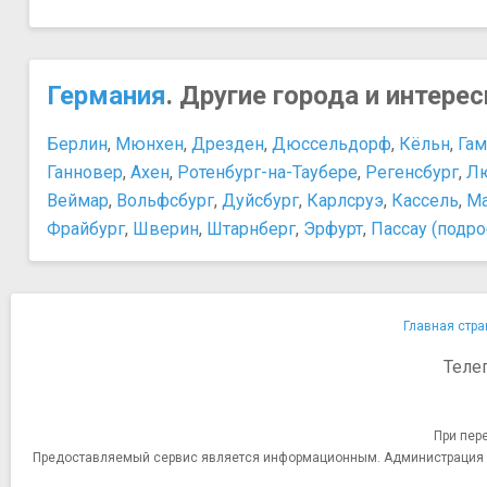
Германия
. Другие города и интере
Берлин
,
Мюнхен
,
Дрезден
,
Дюссельдорф
,
Кёльн
,
Гам
Ганновер
,
Ахен
,
Ротенбург-на-Таубере
,
Регенсбург
,
Л
Веймар
,
Вольфсбург
,
Дуйсбург
,
Карлсруэ
,
Кассель
,
М
Фрайбург
,
Шверин
,
Штарнберг
,
Эрфурт
,
Пассау (подро
Главная стра
Теле
При пер
Предоставляемый сервис является информационным. Администрация сай