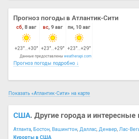
Прогноз погоды в Атлантик-Сити
сб
, 8 авг
вс
, 9 авг
пн, 10 авг
+23°…+30°
+23°…+29°
+23°…+29°
Данные предоставлены
weatherapi.com
Прогноз погоды подробно ↓
Показать «Атлантик-Сити» на карте
США
. Другие города и интересные 
Атланта
,
Бостон
,
Вашингтон
,
Даллас
,
Денвер
,
Лас-Вег
Курорты в США