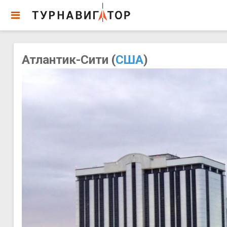
Атлантик-Сити (
США
)