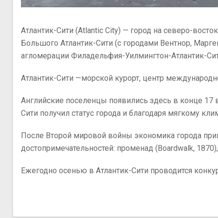
Sheikh
Атлантик-Сити (Atlantiс Сity) — город на северо-восто
Большого Атлантик-Сити (с городами Вентнор, Маргей
агломерации Филадельфия-Уилмингтон-Атлантик-Сити 
Атлантик-Сити —морской курорт, центр международно
Английские поселенцы появились здесь в конце 17 в
Сити получил статус города и благодаря мягкому клим
После Второй мировой войны экономика города пришл
достопримечательностей: променад (Boardwalk, 1870),
Ежегодно осенью в Атлантик-Сити проводится конку