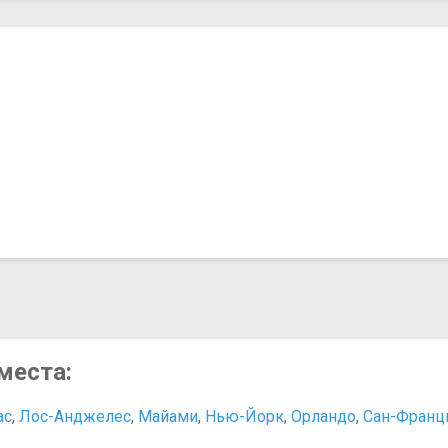
места:
ас
,
Лос-Анджелес
,
Майами
,
Нью-Йорк
,
Орландо
,
Сан-Франц