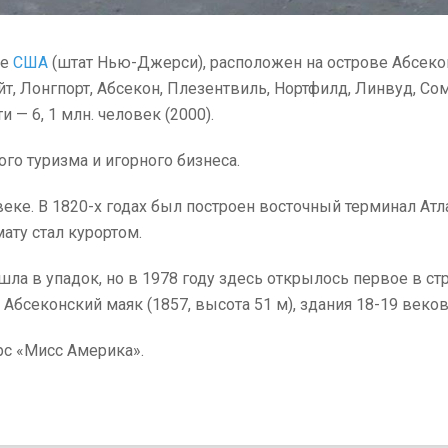
ке
США
(штат Нью-Джерси), расположен на острове Абсекон.
т, Лонгпорт, Абсекон, Плезентвиль, Нортфилд, Линвуд, Сом
— 6, 1 млн. человек (2000).
го туризма и игорного бизнеса.
еке. В 1820-х годах был построен восточный терминал Атла
ату стал курортом.
а в упадок, но в 1978 году здесь открылось первое в ст
 Абсеконский маяк (1857, высота 51 м), здания 18-19 веко
рс «Мисс Америка».