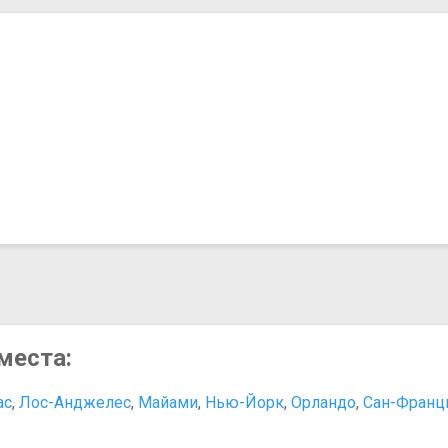
места:
ас
,
Лос-Анджелес
,
Майами
,
Нью-Йорк
,
Орландо
,
Сан-Франц