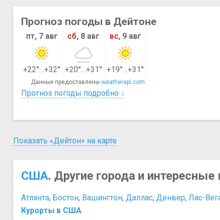
Прогноз погоды в Дейтоне
пт, 7 авг
сб
, 8 авг
вс
, 9 авг
+22°…+32°
+20°…+31°
+19°…+31°
Данные предоставлены
weatherapi.com
Прогноз погоды подробно ↓
Показать «Дейтон» на карте
США
. Другие города и интересные 
Атланта
,
Бостон
,
Вашингтон
,
Даллас
,
Денвер
,
Лас-Вег
Курорты в США