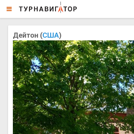
Дейтон (
США
)