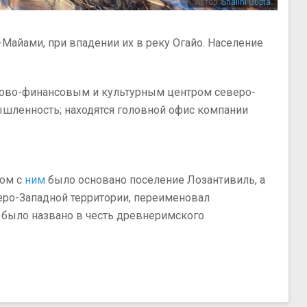
Автор:
Shalini Gupta
-Майами, при впадении их в реку Огайо. Население
ргово-финансовым и культурным центром северо-
ышленность; находятся головной офис компании
дом с
ним
было основано поселение Лозантивиль, а
веро-Западной территории, переименовал
 было названо в честь древнеримского