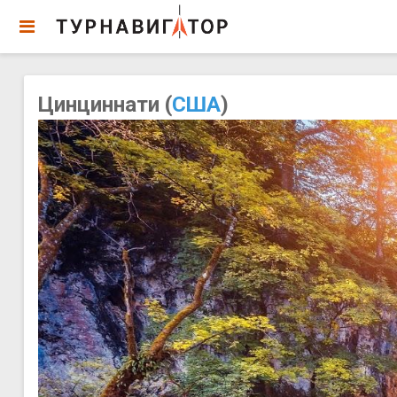
Цинциннати (
США
)