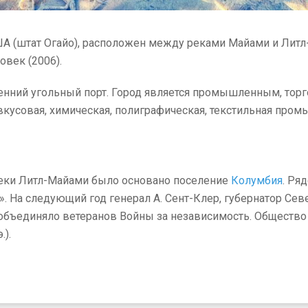
США (штат Огайо), расположен между реками Майами и Литл
овек (2006).
ренний угольный порт. Город является промышленным, то
кусовая, химическая, полиграфическая, текстильная пром
е реки Литл-Майами было основано поселение
Колумбия
. Ря
». На следующий год генерал А. Сент-Клер, губернатор Се
 объединяло ветеранов Войны за независимость. Общество
.).