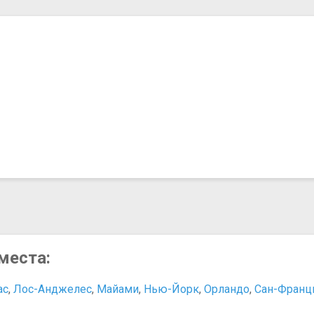
места:
ас
,
Лос-Анджелес
,
Майами
,
Нью-Йорк
,
Орландо
,
Сан-Франц