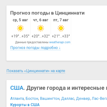
Прогноз погоды в Цинциннати
ср, 5 авг
чт, 6 авг
пт, 7 авг
+19°…+35°
+20°…+32°
+21°…+33°
Данные предоставлены
weatherapi.com
Прогноз погоды подробно ↓
Показать «Цинциннати» на карте
США
. Другие города и интересные 
Атланта
,
Бостон
,
Вашингтон
,
Даллас
,
Денвер
,
Лас-Вег
Курорты в США