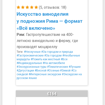
(5, отзывов: 18)
Искусство виноделия
у подножия Рима — формат
«Всё включено»
Рим:
Гастропутешествие на 400-
летнюю винодельню и ферму, где
производят моцареллу
Теги:
#Нескучные
#За городом и природа
#Гастрономические
#За городом
#Необычные
маршруты
#Пожить как местный
#Все
#Индивидуальные
#На автомобиле
#Экскурсионные туры
#Тематические
#Лучшие
#Дегустации
#Весной
#Осенью
#Зимой
#Со
скидкой
#Интересные экскурсии
#Экскурсии на
русском языке
€164