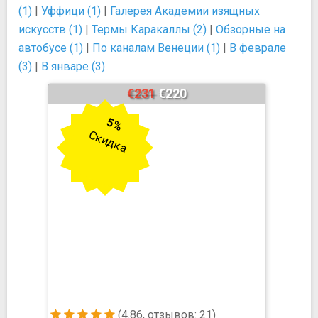
(1)
|
Уффици (1)
|
Галерея Академии изящных
искусств (1)
|
Термы Каракаллы (2)
|
Обзорные на
автобусе (1)
|
По каналам Венеции (1)
|
В феврале
(3)
|
В январе (3)
€231
€220
5%
Скидка
(4.86, отзывов: 21)