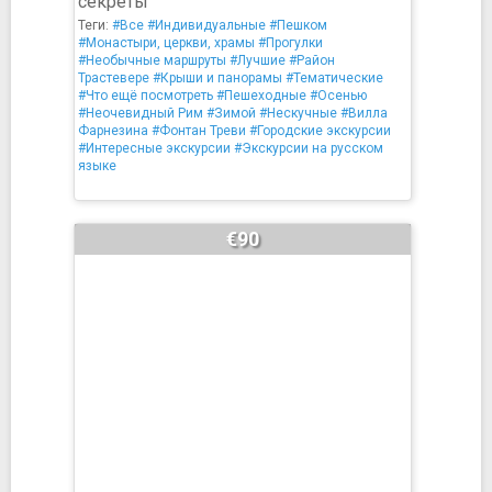
секреты
Теги:
#Все
#Индивидуальные
#Пешком
#Монастыри, церкви, храмы
#Прогулки
#Необычные маршруты
#Лучшие
#Район
Трастевере
#Крыши и панорамы
#Тематические
#Что ещё посмотреть
#Пешеходные
#Осенью
#Неочевидный Рим
#Зимой
#Нескучные
#Вилла
Фарнезина
#Фонтан Треви
#Городские экскурсии
#Интересные экскурсии
#Экскурсии на русском
языке
€90