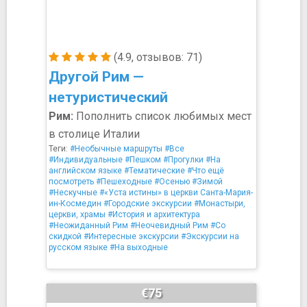
(4.9, отзывов: 71)
Другой Рим —
нетуристический
Рим:
Пополнить список любимых мест
в столице Италии
Теги:
#Необычные маршруты
#Все
#Индивидуальные
#Пешком
#Прогулки
#На
английском языке
#Тематические
#Что ещё
посмотреть
#Пешеходные
#Осенью
#Зимой
#Нескучные
#«Уста истины» в церкви Санта-Мария-
ин-Космедин
#Городские экскурсии
#Монастыри,
церкви, храмы
#История и архитектура
#Неожиданный Рим
#Неочевидный Рим
#Со
скидкой
#Интересные экскурсии
#Экскурсии на
русском языке
#На выходные
€75