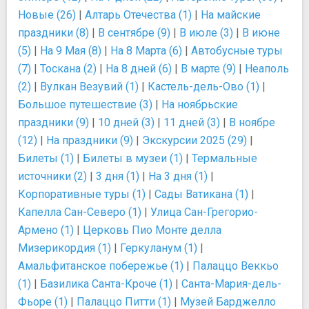
Новые (26)
|
Алтарь Отечества (1)
|
На майские
праздники (8)
|
В сентябре (9)
|
В июле (3)
|
В июне
(5)
|
На 9 Мая (8)
|
На 8 Марта (6)
|
Автобусные туры
(7)
|
Тоскана (2)
|
На 8 дней (6)
|
В марте (9)
|
Неаполь
(2)
|
Вулкан Везувий (1)
|
Кастель-дель-Ово (1)
|
Большое путешествие (3)
|
На ноябрьские
праздники (9)
|
10 дней (3)
|
11 дней (3)
|
В ноябре
(12)
|
На праздники (9)
|
Экскурсии 2025 (29)
|
Билеты (1)
|
Билеты в музеи (1)
|
Термальные
источники (2)
|
3 дня (1)
|
На 3 дня (1)
|
Корпоративные туры (1)
|
Сады Ватикана (1)
|
Капелла Сан-Северо (1)
|
Улица Сан-Грегорио-
Армено (1)
|
Церковь Пио Монте делла
Мизерикордия (1)
|
Геркуланум (1)
|
Амальфитанское побережье (1)
|
Палаццо Веккьо
(1)
|
Базилика Санта-Кроче (1)
|
Санта-Мария-дель-
Фьоре (1)
|
Палаццо Питти (1)
|
Музей Барджелло