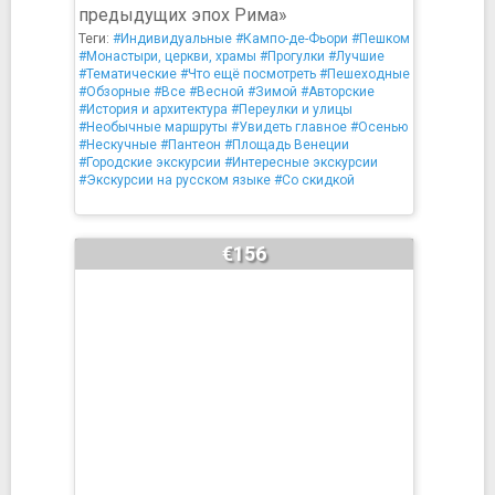
предыдущих эпох Рима»
Теги:
#Индивидуальные
#Кампо-де-Фьори
#Пешком
#Монастыри, церкви, храмы
#Прогулки
#Лучшие
#Тематические
#Что ещё посмотреть
#Пешеходные
#Обзорные
#Все
#Весной
#Зимой
#Авторские
#История и архитектура
#Переулки и улицы
#Необычные маршруты
#Увидеть главное
#Осенью
#Нескучные
#Пантеон
#Площадь Венеции
#Городские экскурсии
#Интересные экскурсии
#Экскурсии на русском языке
#Со скидкой
€156