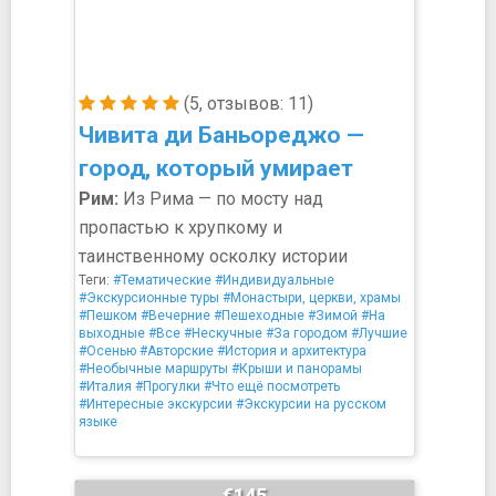
(5, отзывов: 11)
Чивита ди Баньореджо —
город, который умирает
Рим:
Из Рима — по мосту над
пропастью к хрупкому и
таинственному осколку истории
Теги:
#Тематические
#Индивидуальные
#Экскурсионные туры
#Монастыри, церкви, храмы
#Пешком
#Вечерние
#Пешеходные
#Зимой
#На
выходные
#Все
#Нескучные
#За городом
#Лучшие
#Осенью
#Авторские
#История и архитектура
#Необычные маршруты
#Крыши и панорамы
#Италия
#Прогулки
#Что ещё посмотреть
#Интересные экскурсии
#Экскурсии на русском
языке
€145