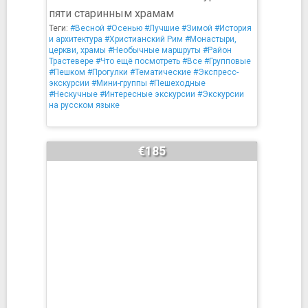
пяти старинным храмам
Теги:
#Весной
#Осенью
#Лучшие
#Зимой
#История
и архитектура
#Христианский Рим
#Монастыри,
церкви, храмы
#Необычные маршруты
#Район
Трастевере
#Что ещё посмотреть
#Все
#Групповые
#Пешком
#Прогулки
#Тематические
#Экспресс-
экскурсии
#Мини-группы
#Пешеходные
#Нескучные
#Интересные экскурсии
#Экскурсии
на русском языке
€185