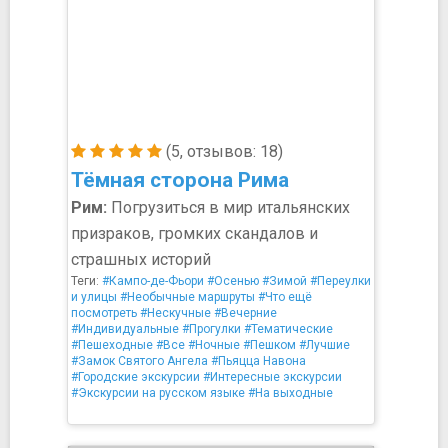
(5, отзывов: 18)
Тёмная сторона Рима
Рим:
Погрузиться в мир итальянских
призраков, громких скандалов и
страшных историй
Теги:
#Кампо-де-Фьори
#Осенью
#Зимой
#Переулки
и улицы
#Необычные маршруты
#Что ещё
посмотреть
#Нескучные
#Вечерние
#Индивидуальные
#Прогулки
#Тематические
#Пешеходные
#Все
#Ночные
#Пешком
#Лучшие
#Замок Святого Ангела
#Пьяцца Навона
#Городские экскурсии
#Интересные экскурсии
#Экскурсии на русском языке
#На выходные