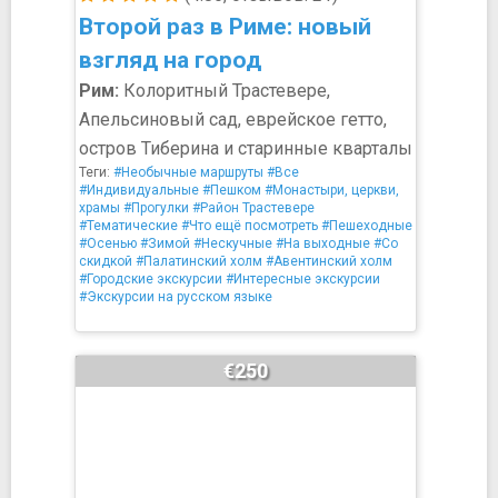
Второй раз в Риме: новый
взгляд на город
Рим:
Колоритный Трастевере,
Апельсиновый сад, еврейское гетто,
остров Тиберина и старинные кварталы
Теги:
#Необычные маршруты
#Все
#Индивидуальные
#Пешком
#Монастыри, церкви,
храмы
#Прогулки
#Район Трастевере
#Тематические
#Что ещё посмотреть
#Пешеходные
#Осенью
#Зимой
#Нескучные
#На выходные
#Со
скидкой
#Палатинский холм
#Авентинский холм
#Городские экскурсии
#Интересные экскурсии
#Экскурсии на русском языке
€250