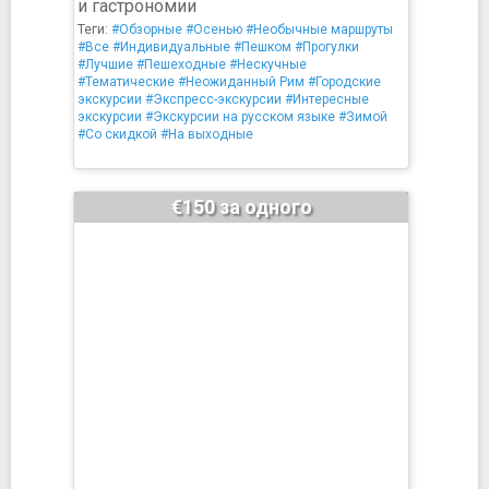
и гастрономии
Теги:
#Обзорные
#Осенью
#Необычные маршруты
#Все
#Индивидуальные
#Пешком
#Прогулки
#Лучшие
#Пешеходные
#Нескучные
#Тематические
#Неожиданный Рим
#Городские
экскурсии
#Экспресс-экскурсии
#Интересные
экскурсии
#Экскурсии на русском языке
#Зимой
#Со скидкой
#На выходные
€150 за одного