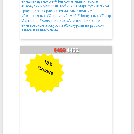
#Индивидуальные
#Пешком
#Тематические
#Переулки и улицы
#Необычные маршруты
#Район
Трастевере
#Христианский Рим
#Лучшие
#Пешеходные
#Осенью
#Зимой
#Нескучные
#Театр
Марцелла
#Большой цирк
#Авентинский холм
#Интересные экскурсии
#Экскурсии на русском
языке
#На выходные
€480
€432
10%
Скидка