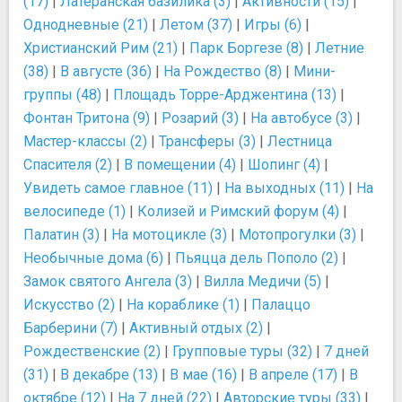
(17)
|
Латеранская базилика (3)
|
Активности (15)
|
Однодневные (21)
|
Летом (37)
|
Игры (6)
|
Христианский Рим (21)
|
Парк Боргезе (8)
|
Летние
(38)
|
В августе (36)
|
На Рождество (8)
|
Мини-
группы (48)
|
Площадь Торре-Арджентина (13)
|
Фонтан Тритона (9)
|
Розарий (3)
|
На автобусе (3)
|
Мастер-классы (2)
|
Трансферы (3)
|
Лестница
Спасителя (2)
|
В помещении (4)
|
Шопинг (4)
|
Увидеть самое главное (11)
|
На выходных (11)
|
На
велосипеде (1)
|
Колизей и Римский форум (4)
|
Палатин (3)
|
На мотоцикле (3)
|
Мотопрогулки (3)
|
Необычные дома (6)
|
Пьяцца дель Пополо (2)
|
Замок святого Ангела (3)
|
Вилла Медичи (5)
|
Искусство (2)
|
На кораблике (1)
|
Палаццо
Барберини (7)
|
Активный отдых (2)
|
Рождественские (2)
|
Групповые туры (32)
|
7 дней
(31)
|
В декабре (13)
|
В мае (16)
|
В апреле (17)
|
В
октябре (12)
|
На 7 дней (22)
|
Авторские туры (33)
|