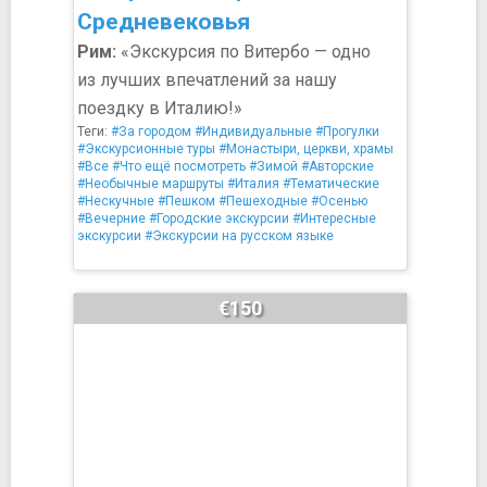
Средневековья
Рим:
«Экскурсия по Витербо — одно
из лучших впечатлений за нашу
поездку в Италию!»
Теги:
#За городом
#Индивидуальные
#Прогулки
#Экскурсионные туры
#Монастыри, церкви, храмы
#Все
#Что ещё посмотреть
#Зимой
#Авторские
#Необычные маршруты
#Италия
#Тематические
#Нескучные
#Пешком
#Пешеходные
#Осенью
#Вечерние
#Городские экскурсии
#Интересные
экскурсии
#Экскурсии на русском языке
€150