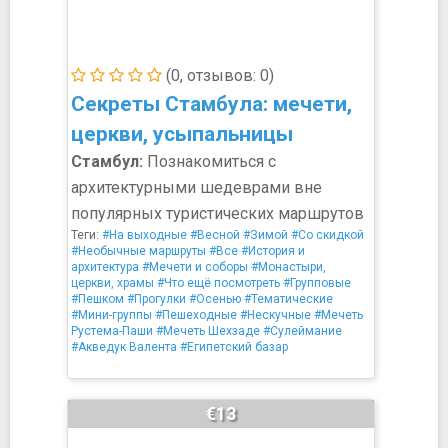
(0, отзывов: 0)
Секреты Стамбула: мечети,
церкви, усыпальницы
Стамбул:
Познакомиться с
архитектурными шедеврами вне
популярных туристических маршрутов
Теги:
#На выходные
#Весной
#Зимой
#Со скидкой
#Необычные маршруты
#Все
#История и
архитектура
#Мечети и соборы
#Монастыри,
церкви, храмы
#Что ещё посмотреть
#Групповые
#Пешком
#Прогулки
#Осенью
#Тематические
#Мини-группы
#Пешеходные
#Нескучные
#Мечеть
Рустема-Паши
#Мечеть Шехзаде
#Сулеймание
#Акведук Валента
#Египетский базар
€13