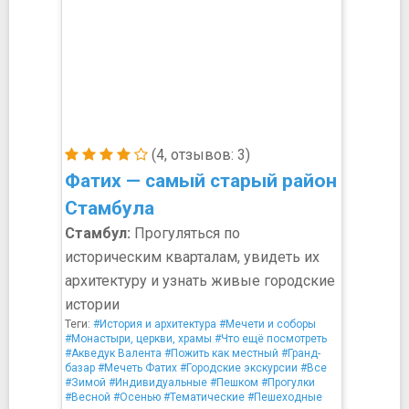
(4, отзывов: 3)
Фатих — самый старый район
Стамбула
Стамбул:
Прогуляться по
историческим кварталам, увидеть их
архитектуру и узнать живые городские
истории
Теги:
#История и архитектура
#Мечети и соборы
#Монастыри, церкви, храмы
#Что ещё посмотреть
#Акведук Валента
#Пожить как местный
#Гранд-
базар
#Мечеть Фатих
#Городские экскурсии
#Все
#Зимой
#Индивидуальные
#Пешком
#Прогулки
#Весной
#Осенью
#Тематические
#Пешеходные