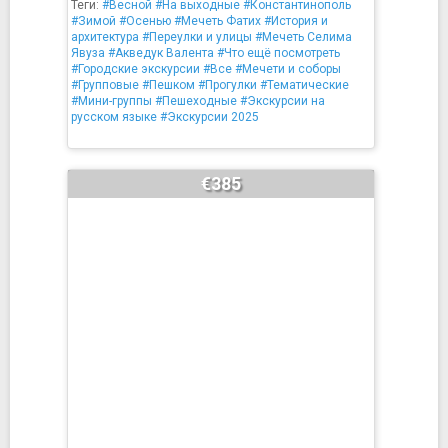
Теги:
#Весной
#На выходные
#Константинополь
#Зимой
#Осенью
#Мечеть Фатих
#История и
архитектура
#Переулки и улицы
#Мечеть Селима
Явуза
#Акведук Валента
#Что ещё посмотреть
#Городские экскурсии
#Все
#Мечети и соборы
#Групповые
#Пешком
#Прогулки
#Тематические
#Мини-группы
#Пешеходные
#Экскурсии на
русском языке
#Экскурсии 2025
€385