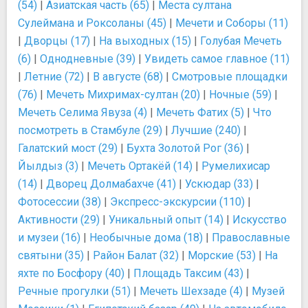
(54)
|
Азиатская часть (65)
|
Места султана
Сулеймана и Роксоланы (45)
|
Мечети и Соборы (11)
|
Дворцы (17)
|
На выходных (15)
|
Голубая Мечеть
(6)
|
Однодневные (39)
|
Увидеть самое главное (11)
|
Летние (72)
|
В августе (68)
|
Смотровые площадки
(76)
|
Мечеть Михримах-султан (20)
|
Ночные (59)
|
Мечеть Селима Явуза (4)
|
Мечеть Фатих (5)
|
Что
посмотреть в Стамбуле (29)
|
Лучшие (240)
|
Галатский мост (29)
|
Бухта Золотой Рог (36)
|
Йылдыз (3)
|
Мечеть Ортакёй (14)
|
Румелихисар
(14)
|
Дворец Долмабахче (41)
|
Ускюдар (33)
|
Фотосессии (38)
|
Экспресс-экскурсии (110)
|
Активности (29)
|
Уникальный опыт (14)
|
Искусство
и музеи (16)
|
Необычные дома (18)
|
Православные
святыни (35)
|
Район Балат (32)
|
Морские (53)
|
На
яхте по Босфору (40)
|
Площадь Таксим (43)
|
Речные прогулки (51)
|
Мечеть Шехзаде (4)
|
Музей