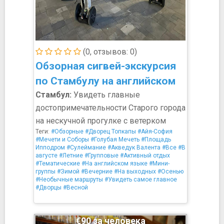
(0, отзывов: 0)
Обзорная сигвей-экскурсия
по Стамбулу на английском
Стамбул:
Увидеть главные
достопримечательности Старого города
на нескучной прогулке с ветерком
Теги:
#Обзорные
#Дворец Топкапы
#Айя-София
#Мечети и Соборы
#Голубая Мечеть
#Площадь
Ипподром
#Сулеймание
#Акведук Валента
#Все
#В
августе
#Летние
#Групповые
#Активный отдых
#Тематические
#На английском языке
#Мини-
группы
#Зимой
#Вечерние
#На выходных
#Осенью
#Необычные маршруты
#Увидеть самое главное
#Дворцы
#Весной
€90 за человека