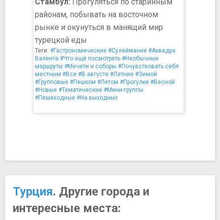
Стамбул:
Прогуляться по старинным
районам, побывать на восточном
рынке и окунуться в манящий мир
турецкой еды
Теги:
#Гастрономические
#Сулеймание
#Акведук
Валента
#Что ещё посмотреть
#Необычные
маршруты
#Мечети и соборы
#Почувствовать себя
местным
#Все
#В августе
#Летние
#Зимой
#Групповые
#Пешком
#Летом
#Прогулки
#Весной
#Новые
#Тематические
#Мини-группы
#Пешеходные
#На выходных
Турция
. Другие города и
интересные места: