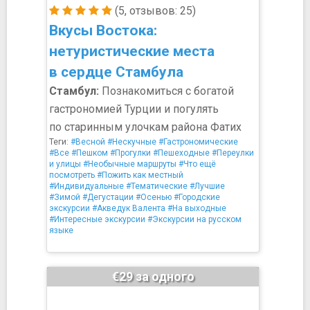
(5, отзывов: 25)
Вкусы Востока:
нетуристические места
в сердце Стамбула
Стамбул:
Познакомиться с богатой
гастрономией Турции и погулять
по старинным улочкам района Фатих
Теги:
#Весной
#Нескучные
#Гастрономические
#Все
#Пешком
#Прогулки
#Пешеходные
#Переулки
и улицы
#Необычные маршруты
#Что ещё
посмотреть
#Пожить как местный
#Индивидуальные
#Тематические
#Лучшие
#Зимой
#Дегустации
#Осенью
#Городские
экскурсии
#Акведук Валента
#На выходные
#Интересные экскурсии
#Экскурсии на русском
языке
€29 за одного