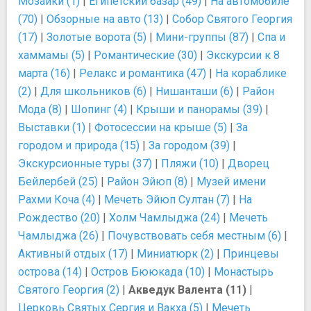
Мозаики (1)
|
Египетский базар (49)
|
На автомобиле
(70)
|
Обзорные на авто (13)
|
Собор Святого Георгия
(17)
|
Золотые ворота (5)
|
Мини-группы (87)
|
Спа и
хаммамы (5)
|
Романтические (30)
|
Экскурсии к 8
марта (16)
|
Релакс и романтика (47)
|
На кораблике
(2)
|
Для школьников (6)
|
Нишанташи (6)
|
Район
Мода (8)
|
Шопинг (4)
|
Крыши и панорамы (39)
|
Выставки (1)
|
Фотосессии на крыше (5)
|
За
городом и природа (15)
|
За городом (39)
|
Экскурсионные туры (37)
|
Пляжи (10)
|
Дворец
Бейлербей (25)
|
Район Эйюп (8)
|
Музей имени
Рахми Коча (4)
|
Мечеть Эйюп Султан (7)
|
На
Рождество (20)
|
Холм Чамлыджа (24)
|
Мечеть
Чамлыджа (26)
|
Почувствовать себя местным (6)
|
Активный отдых (17)
|
Миниатюрк (2)
|
Принцевы
острова (14)
|
Остров Бююкада (10)
|
Монастырь
Святого Георгия (2)
|
Акведук Валента (11)
|
Церковь Святых Сергия и Вакха (5)
|
Мечеть