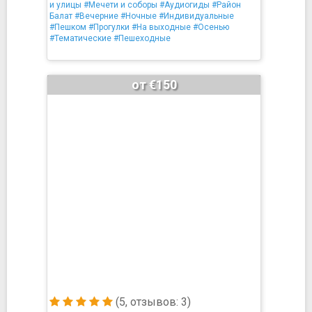
и улицы
#Мечети и соборы
#Аудиогиды
#Район
Балат
#Вечерние
#Ночные
#Индивидуальные
#Пешком
#Прогулки
#На выходные
#Осенью
#Тематические
#Пешеходные
от €150
(5, отзывов: 3)