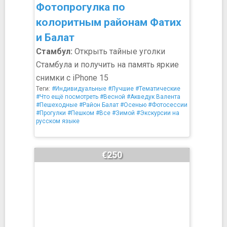
Фотопрогулка по
колоритным районам Фатих
и Балат
Стамбул:
Открыть тайные уголки
Стамбула и получить на память яркие
снимки с iPhone 15
Теги:
#Индивидуальные
#Лучшие
#Тематические
#Что ещё посмотреть
#Весной
#Акведук Валента
#Пешеходные
#Район Балат
#Осенью
#Фотосессии
#Прогулки
#Пешком
#Все
#Зимой
#Экскурсии на
русском языке
€250