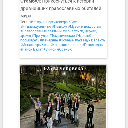
Стамбул:
Прикоснуться к истории
древнейших православных обителей
мира
Теги:
#История и архитектура
#Все
#Индивидуальные
#Пешком
#Музеи и искусство
#Православные святыни
#Монастыри, церкви,
храмы
#Прогулки
#Тематические
#Что ещё
посмотреть
#Вечерние
#Ночные
#Акведук Валента
#Монастырь Хора
#Константинополь
#Пешеходные
#Район Балат
#Зимой
#Осенью
€75 за человека