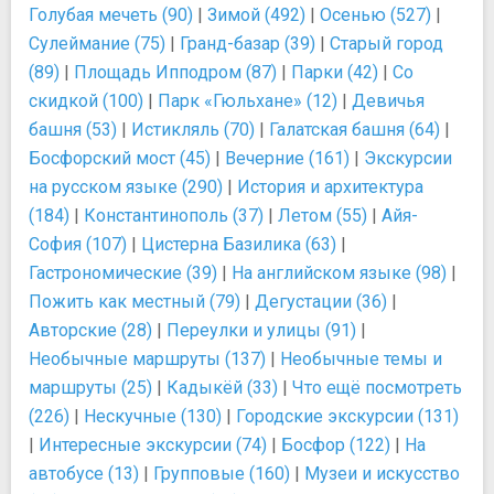
Голубая мечеть (90)
|
Зимой (492)
|
Осенью (527)
|
Сулеймание (75)
|
Гранд-базар (39)
|
Старый город
(89)
|
Площадь Ипподром (87)
|
Парки (42)
|
Со
скидкой (100)
|
Парк «Гюльхане» (12)
|
Девичья
башня (53)
|
Истикляль (70)
|
Галатская башня (64)
|
Босфорский мост (45)
|
Вечерние (161)
|
Экскурсии
на русском языке (290)
|
История и архитектура
(184)
|
Константинополь (37)
|
Летом (55)
|
Айя-
София (107)
|
Цистерна Базилика (63)
|
Гастрономические (39)
|
На английском языке (98)
|
Пожить как местный (79)
|
Дегустации (36)
|
Авторские (28)
|
Переулки и улицы (91)
|
Необычные маршруты (137)
|
Необычные темы и
маршруты (25)
|
Кадыкёй (33)
|
Что ещё посмотреть
(226)
|
Нескучные (130)
|
Городские экскурсии (131)
|
Интересные экскурсии (74)
|
Босфор (122)
|
На
автобусе (13)
|
Групповые (160)
|
Музеи и искусство