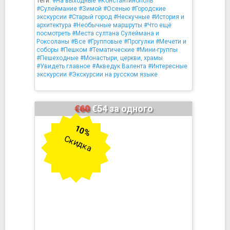
Теги:
#На выходные
#Константинополь
#Сулеймание
#Зимой
#Осенью
#Городские
экскурсии
#Старый город
#Нескучные
#История и
архитектура
#Необычные маршруты
#Что ещё
посмотреть
#Места султана Сулеймана и
Роксоланы
#Все
#Групповые
#Прогулки
#Мечети и
соборы
#Пешком
#Тематические
#Мини-группы
#Пешеходные
#Монастыри, церкви, храмы
#Увидеть главное
#Акведук Валента
#Интересные
экскурсии
#Экскурсии на русском языке
€60
€54 за одного
10%
Скидка