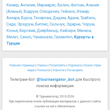
Кемер
,
Анталия
,
Мармарис
,
Белек
,
Фетхие
,
Алания
(Аланья)
,
Бодрум
,
Олюдениз
,
Гейнюк
,
Измир
,
Анкара
,
Бурса
,
Текирова
,
Дидим
,
Адана
,
Трабзон
,
Сиде
,
Эрзурум
,
Битлис
,
Сельчук
,
Эдирне
,
Чорум
,
Конья
,
Бергама
,
Диярбакыр
,
Кайсери
,
Маниса
,
Милет
,
Синоп
,
Чанаккале
,
Газиантеп
,
Курорты в
Турции
Главная страница
|
Страны
|
Посмотреть
|
Отдохнуть
|
Кухни стран
мира
|
Полезное
|
Новости
|
Поговорить
Телеграм-бот:
@tournavigator_bot
для быстрого
поиска информации.
© Турнавигатор, 2015-2026
При перепечатке и/или публикации материалов с данного сайта,
ссылка на него обязательна.