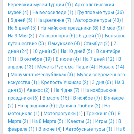
Еврейский музей Турции (1)
|
Археологический
музей (4)
|
На велосипеде (1)
|
Групповые туры (36)
|
5 дней (5)
|
На цветение (7)
|
Авторские туры (43)
|
На 5 дней (5)
|
На майские праздники (8)
|
В мае (9)
|
На 9 Мая (3)
|
Из аэропорта (6)
|
6 дней (1)
|
Большое
путешествие (5)
|
Памуккале (4)
|
Стамбул (2)
|
7
дней (24)
|
10 дней (5)
|
На 10 дней (5)
|
В сентябре
(11)
|
В октябре (19)
|
В июле (4)
|
На 7 дней (12)
|
В
апреле (13)
|
Мечеть Рустема-Паши (4)
|
Новые (14)
|
Монумент «Республика» (3)
|
Музей современного
искусства (1)
|
Крепость Учхисар (2)
|
3 дня (6)
|
На 3
дня (6)
|
Аванос (2)
|
На 4 дня (7)
|
На ноябрьские
праздники (6)
|
В марте (15)
|
В ноябре (7)
|
В январе
(2)
|
На праздники (6)
|
Долина Любви (2)
|
На
мотоцикле (1)
|
Мотопрогулки (1)
|
Треккинг (1)
|
8
Марта (2)
|
На 8 Марта (5)
|
Квесты (3)
|
Игры (3)
|
В
феврале (1)
|
В июне (4)
|
Автобусные туры (1)
|
На 8