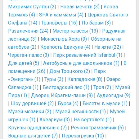
Михримах Султан (2)
|
Новая мечеть (3)
|
Ялова
Термаль (4)
|
SPA и хаммамы (4)
|
Церковь Святого
Стефана (14)
|
Трансферы (16)
|
По барам (3)
|
Развлечения (24)
|
Мастер-классы (13)
|
Радужная
лестница (3)
|
Монастырь Хора (9)
|
Обзорные на
автобусе (2)
|
Крепость Едикуле (4)
|
На яхте (22)
|
Чираган-палас (3)
|
Парк развлечений Isfanbul (1)
|
Для детей (5)
|
Автобусные для школьников (1)
|
В
помещении (26)
|
Дом Троцкого (2)
|
Парк
«Эмирган» (1)
|
Туры (3)
|
Каппадокия (8)
|
Озеро
Сапанджа (1)
|
Белградский лес (1)
|
Троя (2)
|
Музей
Пера (1)
|
Дворец Ибрагим-паши (9)
|
Аудиогиды (9)
|
Шоу дервишей (2)
|
Бурса (4)
|
Билеты в музеи (1)
|
Музей мозаики (2)
|
Музей невинности (1)
|
Музей
игрушек (1)
|
Аквариум (3)
|
На вертолёте (1)
|
Круизы однодневные (7)
|
Речной трамвайчик (6)
|
Водные для детей (7)
|
Перезагрузка (10)
|