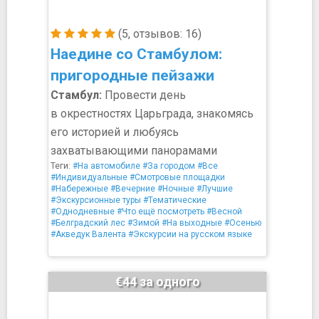
(5, отзывов: 16)
Наедине со Стамбулом:
пригородные пейзажи
Стамбул:
Провести день
в окрестностях Царьграда, знакомясь
его историей и любуясь
захватывающими панорамами
Теги:
#На автомобиле
#За городом
#Все
#Индивидуальные
#Смотровые площадки
#Набережные
#Вечерние
#Ночные
#Лучшие
#Экскурсионные туры
#Тематические
#Однодневные
#Что ещё посмотреть
#Весной
#Белградский лес
#Зимой
#На выходные
#Осенью
#Акведук Валента
#Экскурсии на русском языке
€44 за одного