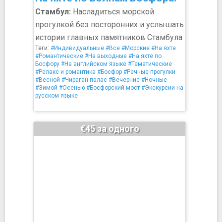
Стамбул:
Насладиться морской
прогулкой без посторонних и услышать
истории главных памятников Стамбула
Теги:
#Индивидуальные
#Все
#Морские
#На яхте
#Романтические
#На выходные
#На яхте по
Босфору
#На английском языке
#Тематические
#Релакс и романтика
#Босфор
#Речные прогулки
#Весной
#Чираган-палас
#Вечерние
#Ночные
#Зимой
#Осенью
#Босфорский мост
#Экскурсии на
русском языке
€45 за одного