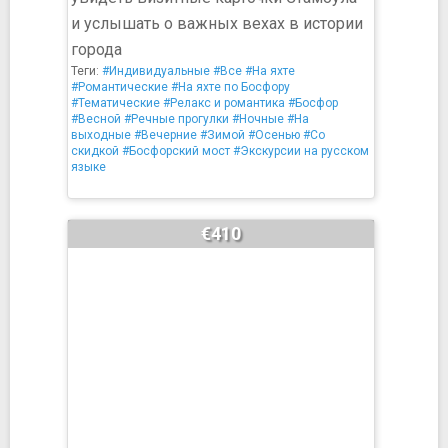
и услышать о важных вехах в истории
города
Теги:
#Индивидуальные
#Все
#На яхте
#Романтические
#На яхте по Босфору
#Тематические
#Релакс и романтика
#Босфор
#Весной
#Речные прогулки
#Ночные
#На
выходные
#Вечерние
#Зимой
#Осенью
#Со
скидкой
#Босфорский мост
#Экскурсии на русском
языке
€410