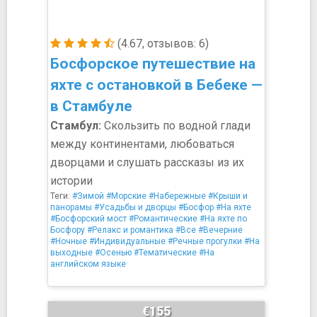
(4.67, отзывов: 6)
Босфорское путешествие на
яхте с остановкой в Бебеке —
в Стамбуле
Стамбул:
Скользить по водной глади
между континентами, любоваться
дворцами и слушать рассказы из их
истории
Теги:
#Зимой
#Морские
#Набережные
#Крыши и
панорамы
#Усадьбы и дворцы
#Босфор
#На яхте
#Босфорский мост
#Романтические
#На яхте по
Босфору
#Релакс и романтика
#Все
#Вечерние
#Ночные
#Индивидуальные
#Речные прогулки
#На
выходные
#Осенью
#Тематические
#На
английском языке
€155