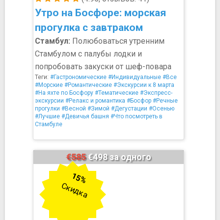
Утро на Босфоре: морская
прогулка с завтраком
Стамбул:
Полюбоваться утренним
Стамбулом с палубы лодки и
попробовать закуски от шеф-повара
Теги:
#Гастрономические
#Индивидуальные
#Все
#Морские
#Романтические
#Экскурсии к 8 марта
#На яхте по Босфору
#Тематические
#Экспресс-
экскурсии
#Релакс и романтика
#Босфор
#Речные
прогулки
#Весной
#Зимой
#Дегустации
#Осенью
#Лучшие
#Девичья башня
#Что посмотреть в
Стамбуле
€585
€498 за одного
15%
Скидка