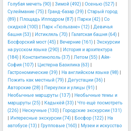
Голубая мечеть (90)
|
Зимой (492)
|
Осенью (527)
|
Сулеймание (75)
|
Гранд-базар (39)
|
Старый город
(89)
|
Площадь Ипподром (87)
|
Парки (42)
|
Со
скидкой (100)
|
Парк «Гюльхане» (12)
|
Девичья
башня (53)
|
Истикляль (70)
|
Галатская башня (64)
|
Босфорский мост (45)
|
Вечерние (161)
|
Экскурсии
на русском языке (290)
|
История и архитектура
(184)
|
Константинополь (37)
|
Летом (55)
|
Айя-
София (107)
|
Цистерна Базилика (63)
|
Гастрономические (39)
|
На английском языке (98)
|
Пожить как местный (79)
|
Дегустации (36)
|
Авторские (28)
|
Переулки и улицы (91)
|
Необычные маршруты (137)
|
Необычные темы и
маршруты (25)
|
Кадыкёй (33)
|
Что ещё посмотреть
(226)
|
Нескучные (130)
|
Городские экскурсии (131)
|
Интересные экскурсии (74)
|
Босфор (122)
|
На
автобусе (13)
|
Групповые (160)
|
Музеи и искусство