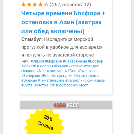
(4.67, отзывов: 12)
Четыре времени Босфора +
остановка в Азии (завтрак
или обед включены)
Стамбул:
Насладиться морской
прогулкой в удобное для вас время
и погулять по азиатской стороне
Теги:
#Зимой
#Морские
#Набережные
#Босфор
#Мечети и соборы
#Романтические
#Увидеть
главное
#Азиатская часть
#Все
#Групповые
#Вечерние
#Речные прогулки
#На выходные
#Осенью
#Тематические
#На английском языке
#Бухта Золотой Рог
#Босфорский мост
€250
€200
20%
Скидка