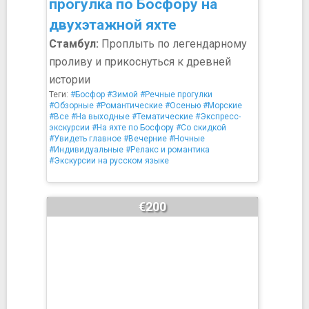
прогулка по Босфору на
двухэтажной яхте
Стамбул:
Проплыть по легендарному
проливу и прикоснуться к древней
истории
Теги:
#Босфор
#Зимой
#Речные прогулки
#Обзорные
#Романтические
#Осенью
#Морские
#Все
#На выходные
#Тематические
#Экспресс-
экскурсии
#На яхте по Босфору
#Со скидкой
#Увидеть главное
#Вечерние
#Ночные
#Индивидуальные
#Релакс и романтика
#Экскурсии на русском языке
€200