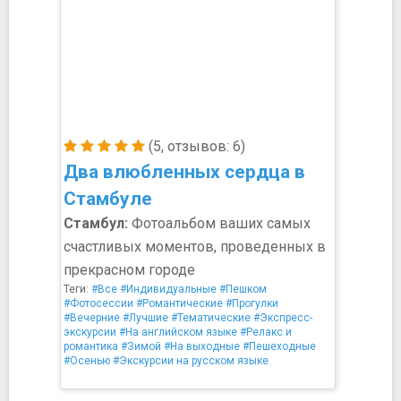
(5, отзывов: 6)
Два влюбленных сердца в
Стамбуле
Стамбул:
Фотоальбом ваших самых
счастливых моментов, проведенных в
прекрасном городе
Теги:
#Все
#Индивидуальные
#Пешком
#Фотосессии
#Романтические
#Прогулки
#Вечерние
#Лучшие
#Тематические
#Экспресс-
экскурсии
#На английском языке
#Релакс и
романтика
#Зимой
#На выходные
#Пешеходные
#Осенью
#Экскурсии на русском языке