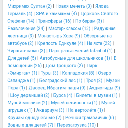
Михримах Султан (2)
|
Новая мечеть (3)
|
Ялова
Термаль (4)
|
SPA и хаммамы (4)
|
Церковь Святого
Стефана (14)
|
Трансферы (16)
|
По барам (3)
|
Развлечения (24)
|
Мастер-классы (13)
|
Радужная
лестница (3)
|
Монастырь Хора (9)
|
Обзорные на
автобусе (2)
|
Крепость Едикуле (4)
|
На яхте (22)
|
Чираган-палас (3)
|
Парк развлечений Isfanbul (1)
|
Для детей (5)
|
Автобусные для школьников (1)
|
В
помещении (26)
|
Дом Троцкого (2)
|
Парк
«Эмирган» (1)
|
Туры (3)
|
Каппадокия (8)
|
Озеро
Сапанджа (1)
|
Белградский лес (1)
|
Троя (2)
|
Музей
Пера (1)
|
Дворец Ибрагим-паши (9)
|
Аудиогиды (9)
|
Шоу дервишей (2)
|
Бурса (4)
|
Билеты в музеи (1)
|
Музей мозаики (2)
|
Музей невинности (1)
|
Музей
игрушек (1)
|
Аквариум (3)
|
На вертолёте (1)
|
Круизы однодневные (7)
|
Речной трамвайчик (6)
|
Водные для детей (7)
|
Перезагрузка (10)
|