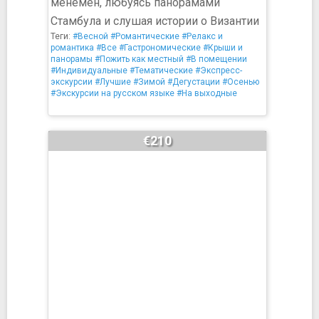
менемен, любуясь панорамами
Стамбула и слушая истории о Византии
Теги:
#Весной
#Романтические
#Релакс и
романтика
#Все
#Гастрономические
#Крыши и
панорамы
#Пожить как местный
#В помещении
#Индивидуальные
#Тематические
#Экспресс-
экскурсии
#Лучшие
#Зимой
#Дегустации
#Осенью
#Экскурсии на русском языке
#На выходные
€210