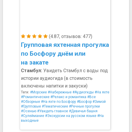
(4.87, отзывов: 477)
Групповая яхтенная прогулка
по Босфору днём или
на закате
Стамбул:
Увидеть Стамбул с воды под
истории аудиогида (в стоимость
включены напитки и закуски)
Теги:
#Морские
#Набережные
#Аудиогиды
#На яхте
#Романтические
#Релакс и романтика
#Все
#Обзорные
#На яхте по Босфору
#Босфор
#Зимой
#Групповые
#Тематические
#Речные прогулки
#Осенью
#Увидеть главное
#Девичья башня
#Сулеймание
#Экскурсии на русском языке
#На
выходные