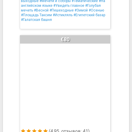
выходные
#Мечети и соборы
#Тематические
#На
английском языке
#Увидеть главное
#Голубая
мечеть
#Весной
#Пешеходные
#Зимой
#Осенью
#Площадь Таксим
#Истикляль
#Египетский базар
#Галатская башня
€80
(4.95, отзывов: 41)