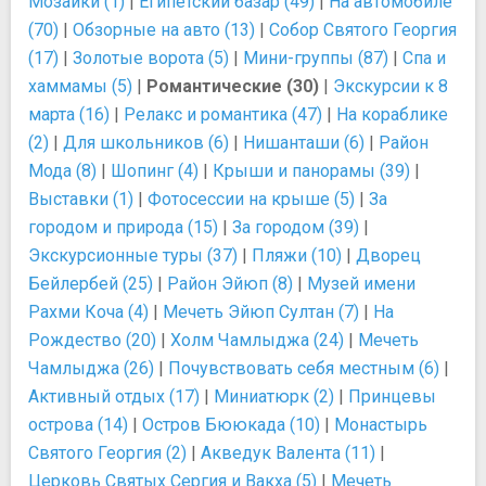
Мозаики (1)
|
Египетский базар (49)
|
На автомобиле
(70)
|
Обзорные на авто (13)
|
Собор Святого Георгия
(17)
|
Золотые ворота (5)
|
Мини-группы (87)
|
Спа и
хаммамы (5)
|
Романтические (30)
|
Экскурсии к 8
марта (16)
|
Релакс и романтика (47)
|
На кораблике
(2)
|
Для школьников (6)
|
Нишанташи (6)
|
Район
Мода (8)
|
Шопинг (4)
|
Крыши и панорамы (39)
|
Выставки (1)
|
Фотосессии на крыше (5)
|
За
городом и природа (15)
|
За городом (39)
|
Экскурсионные туры (37)
|
Пляжи (10)
|
Дворец
Бейлербей (25)
|
Район Эйюп (8)
|
Музей имени
Рахми Коча (4)
|
Мечеть Эйюп Султан (7)
|
На
Рождество (20)
|
Холм Чамлыджа (24)
|
Мечеть
Чамлыджа (26)
|
Почувствовать себя местным (6)
|
Активный отдых (17)
|
Миниатюрк (2)
|
Принцевы
острова (14)
|
Остров Бююкада (10)
|
Монастырь
Святого Георгия (2)
|
Акведук Валента (11)
|
Церковь Святых Сергия и Вакха (5)
|
Мечеть