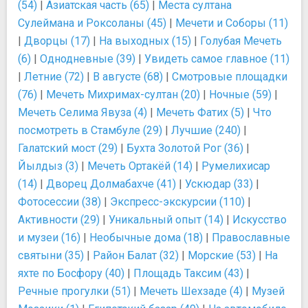
(54)
|
Азиатская часть (65)
|
Места султана
Сулеймана и Роксоланы (45)
|
Мечети и Соборы (11)
|
Дворцы (17)
|
На выходных (15)
|
Голубая Мечеть
(6)
|
Однодневные (39)
|
Увидеть самое главное (11)
|
Летние (72)
|
В августе (68)
|
Смотровые площадки
(76)
|
Мечеть Михримах-султан (20)
|
Ночные (59)
|
Мечеть Селима Явуза (4)
|
Мечеть Фатих (5)
|
Что
посмотреть в Стамбуле (29)
|
Лучшие (240)
|
Галатский мост (29)
|
Бухта Золотой Рог (36)
|
Йылдыз (3)
|
Мечеть Ортакёй (14)
|
Румелихисар
(14)
|
Дворец Долмабахче (41)
|
Ускюдар (33)
|
Фотосессии (38)
|
Экспресс-экскурсии (110)
|
Активности (29)
|
Уникальный опыт (14)
|
Искусство
и музеи (16)
|
Необычные дома (18)
|
Православные
святыни (35)
|
Район Балат (32)
|
Морские (53)
|
На
яхте по Босфору (40)
|
Площадь Таксим (43)
|
Речные прогулки (51)
|
Мечеть Шехзаде (4)
|
Музей