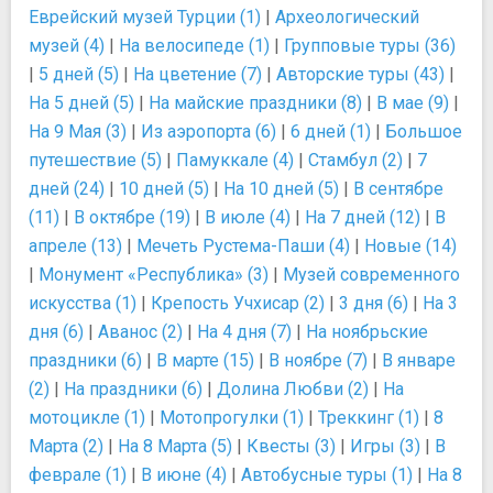
Еврейский музей Турции (1)
|
Археологический
музей (4)
|
На велосипеде (1)
|
Групповые туры (36)
|
5 дней (5)
|
На цветение (7)
|
Авторские туры (43)
|
На 5 дней (5)
|
На майские праздники (8)
|
В мае (9)
|
На 9 Мая (3)
|
Из аэропорта (6)
|
6 дней (1)
|
Большое
путешествие (5)
|
Памуккале (4)
|
Стамбул (2)
|
7
дней (24)
|
10 дней (5)
|
На 10 дней (5)
|
В сентябре
(11)
|
В октябре (19)
|
В июле (4)
|
На 7 дней (12)
|
В
апреле (13)
|
Мечеть Рустема-Паши (4)
|
Новые (14)
|
Монумент «Республика» (3)
|
Музей современного
искусства (1)
|
Крепость Учхисар (2)
|
3 дня (6)
|
На 3
дня (6)
|
Аванос (2)
|
На 4 дня (7)
|
На ноябрьские
праздники (6)
|
В марте (15)
|
В ноябре (7)
|
В январе
(2)
|
На праздники (6)
|
Долина Любви (2)
|
На
мотоцикле (1)
|
Мотопрогулки (1)
|
Треккинг (1)
|
8
Марта (2)
|
На 8 Марта (5)
|
Квесты (3)
|
Игры (3)
|
В
феврале (1)
|
В июне (4)
|
Автобусные туры (1)
|
На 8