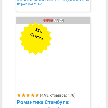
#Весной
#Зимой
#Осенью
#Со скидкой
#Экскурсии
на русском языке
€499
€325
35%
Скидка
(4.93, отзывов: 178)
Романтика Стамбула: