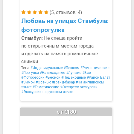
(5, отзывов: 4)
Любовь на улицах Стамбула:
фотопрогулка
Стамбул:
Не спеша пройти
по открыточным местам города
и сделать на память романтичные
снимки
Теги:
#Индивидуальные
#Пешком
#Романтические
#Прогулки
#На выходные
#Лучшие
#Все
#Фотосессии
#Весной
#Пешеходные
#Район Балат
#Зимой
#Осенью
#Гранд-базар
#На английском
языке
#Тематические
#Экспресс-экскурсии
#Экскурсии на русском языке
от €180