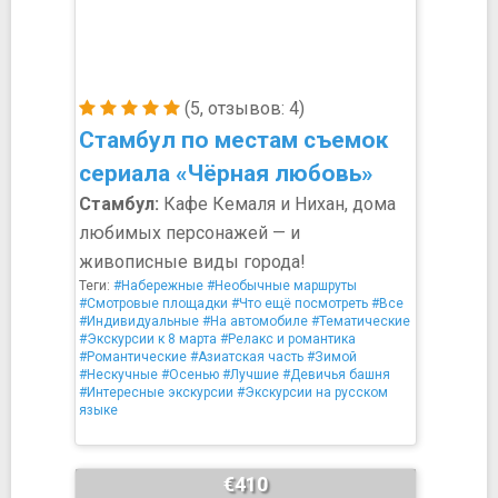
(5, отзывов: 4)
Стамбул по местам съемок
сериала «Чёрная любовь»
Стамбул:
Кафе Кемаля и Нихан, дома
любимых персонажей — и
живописные виды города!
Теги:
#Набережные
#Необычные маршруты
#Смотровые площадки
#Что ещё посмотреть
#Все
#Индивидуальные
#На автомобиле
#Тематические
#Экскурсии к 8 марта
#Релакс и романтика
#Романтические
#Азиатская часть
#Зимой
#Нескучные
#Осенью
#Лучшие
#Девичья башня
#Интересные экскурсии
#Экскурсии на русском
языке
€410