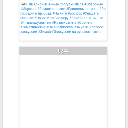
Теги:
#Весной
#Речные прогулки
#Все
#Обзорные
#Морские
#Романтические
#Принцевы острова
#За
городом и природа
#На яхте
#Босфор
#Увидеть
главное
#На яхте по Босфору
#Вечерние
#Ночные
#Индивидуальные
#На выходные
#Осенью
#Тематические
#На английском языке
#Экспресс-
экскурсии
#Зимой
#Экскурсии на русском языке
€244