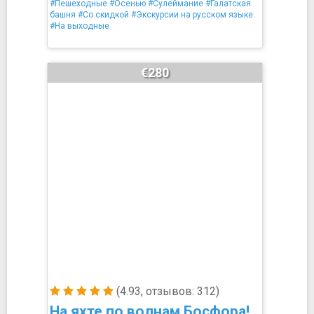
#Пешеходные
#Осенью
#Сулеймание
#Галатская
башня
#Со скидкой
#Экскурсии на русском языке
#На выходные
€280
(4.93, отзывов: 312)
На яхте по волнам Босфора!