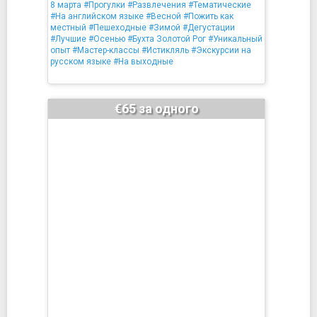
8 марта
#Прогулки
#Развлечения
#Тематические
#На английском языке
#Весной
#Пожить как
местный
#Пешеходные
#Зимой
#Дегустации
#Лучшие
#Осенью
#Бухта Золотой Рог
#Уникальный
опыт
#Мастер-классы
#Истикляль
#Экскурсии на
русском языке
#На выходные
€65 за одного