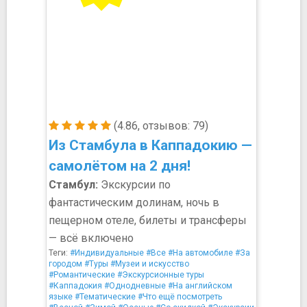
(4.86, отзывов: 79)
Из Стамбула в Каппадокию —
самолётом на 2 дня!
Стамбул:
Экскурсии по
фантастическим долинам, ночь в
пещерном отеле, билеты и трансферы
— всё включено
Теги:
#Индивидуальные
#Все
#На автомобиле
#За
городом
#Туры
#Музеи и искусство
#Романтические
#Экскурсионные туры
#Каппадокия
#Однодневные
#На английском
языке
#Тематические
#Что ещё посмотреть