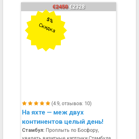
€2450
€2328
5%
Скидка
(4.9, отзывов: 10)
На яхте — меж двух
континентов целый день!
Стамбул:
Проплыть по Босфору,
увидеть визитные карточки Стамбула