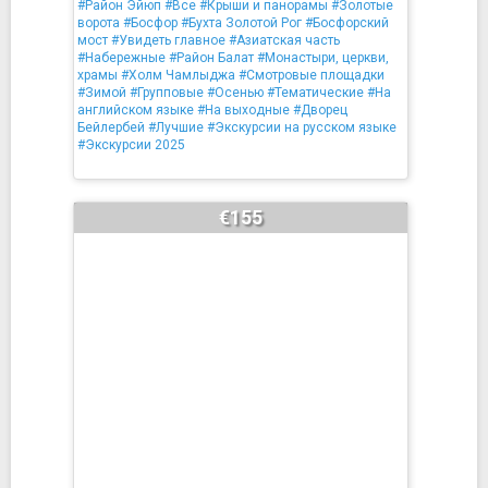
#Район Эйюп
#Все
#Крыши и панорамы
#Золотые
ворота
#Босфор
#Бухта Золотой Рог
#Босфорский
мост
#Увидеть главное
#Азиатская часть
#Набережные
#Район Балат
#Монастыри, церкви,
храмы
#Холм Чамлыджа
#Смотровые площадки
#Зимой
#Групповые
#Осенью
#Тематические
#На
английском языке
#На выходные
#Дворец
Бейлербей
#Лучшие
#Экскурсии на русском языке
#Экскурсии 2025
€155