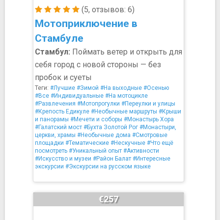
(5, отзывов: 6)
Мотоприключение в
Стамбуле
Стамбул:
Поймать ветер и открыть для
себя город с новой стороны — без
пробок и суеты
Теги:
#Лучшие
#Зимой
#На выходные
#Осенью
#Все
#Индивидуальные
#На мотоцикле
#Развлечения
#Мотопрогулки
#Переулки и улицы
#Крепость Едикуле
#Необычные маршруты
#Крыши
и панорамы
#Мечети и соборы
#Монастырь Хора
#Галатский мост
#Бухта Золотой Рог
#Монастыри,
церкви, храмы
#Необычные дома
#Смотровые
площадки
#Тематические
#Нескучные
#Что ещё
посмотреть
#Уникальный опыт
#Активности
#Искусство и музеи
#Район Балат
#Интересные
экскурсии
#Экскурсии на русском языке
€257