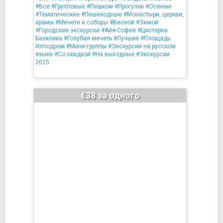
#Все
#Групповые
#Пешком
#Прогулки
#Осенью
#Тематические
#Пешеходные
#Монастыри, церкви,
храмы
#Мечети и соборы
#Весной
#Зимой
#Городские экскурсии
#Айя-София
#Цистерна
Базилика
#Голубая мечеть
#Лучшие
#Площадь
Ипподром
#Мини-группы
#Экскурсии на русском
языке
#Со скидкой
#На выходные
#Экскурсии
2025
€38 за одного