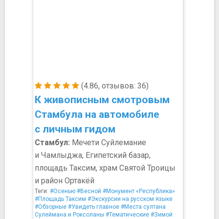
(4.86, отзывов: 36)
К живописным смотровым
Стамбула на автомобиле
с личным гидом
Стамбул:
Мечети Суйлемание
и Чамлыджа, Египетский базар,
площадь Таксим, храм Святой Троицы
и район Ортакёй
Теги:
#Осенью
#Весной
#Монумент «Республика»
#Площадь Таксим
#Экскурсии на русском языке
#Обзорные
#Увидеть главное
#Места султана
Сулеймана и Роксоланы
#Тематические
#Зимой