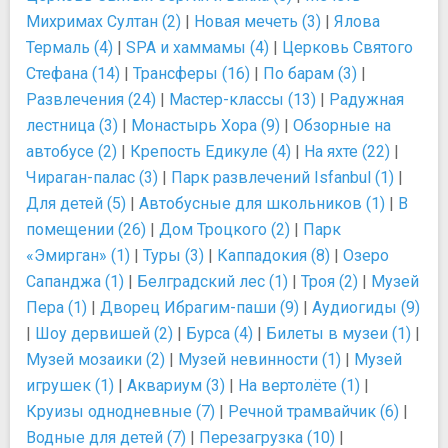
Михримах Султан (2)
|
Новая мечеть (3)
|
Ялова
Термаль (4)
|
SPA и хаммамы (4)
|
Церковь Святого
Стефана (14)
|
Трансферы (16)
|
По барам (3)
|
Развлечения (24)
|
Мастер-классы (13)
|
Радужная
лестница (3)
|
Монастырь Хора (9)
|
Обзорные на
автобусе (2)
|
Крепость Едикуле (4)
|
На яхте (22)
|
Чираган-палас (3)
|
Парк развлечений Isfanbul (1)
|
Для детей (5)
|
Автобусные для школьников (1)
|
В
помещении (26)
|
Дом Троцкого (2)
|
Парк
«Эмирган» (1)
|
Туры (3)
|
Каппадокия (8)
|
Озеро
Сапанджа (1)
|
Белградский лес (1)
|
Троя (2)
|
Музей
Пера (1)
|
Дворец Ибрагим-паши (9)
|
Аудиогиды (9)
|
Шоу дервишей (2)
|
Бурса (4)
|
Билеты в музеи (1)
|
Музей мозаики (2)
|
Музей невинности (1)
|
Музей
игрушек (1)
|
Аквариум (3)
|
На вертолёте (1)
|
Круизы однодневные (7)
|
Речной трамвайчик (6)
|
Водные для детей (7)
|
Перезагрузка (10)
|