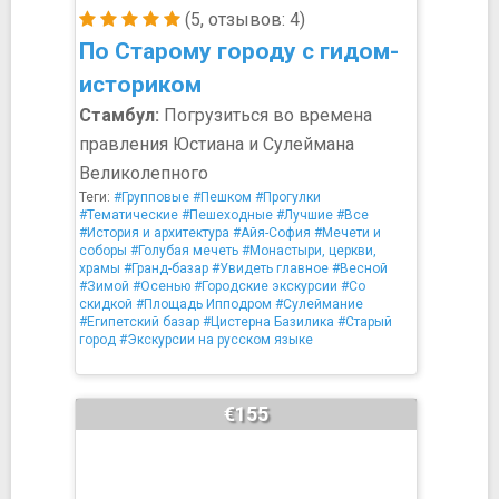
(5, отзывов: 4)
По Старому городу с гидом-
историком
Стамбул:
Погрузиться во времена
правления Юстиана и Сулеймана
Великолепного
Теги:
#Групповые
#Пешком
#Прогулки
#Тематические
#Пешеходные
#Лучшие
#Все
#История и архитектура
#Айя-София
#Мечети и
соборы
#Голубая мечеть
#Монастыри, церкви,
храмы
#Гранд-базар
#Увидеть главное
#Весной
#Зимой
#Осенью
#Городские экскурсии
#Со
скидкой
#Площадь Ипподром
#Сулеймание
#Египетский базар
#Цистерна Базилика
#Старый
город
#Экскурсии на русском языке
€155