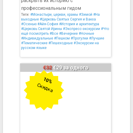
раскрыть их историю с
профессиональным гидом
Теги:
#Монастыри, церкви, храмы
#Зимой
#На
выходные
#Церковь Святых Сергия и Вакха
#Осенью
#Айя-София
#История и архитектура
#Церковь Святой Ирины
#Экспресс-экскурсии
#Что
ещё посмотреть
#Все
#Вечерние
#Ночные
#Индивидуальные
#Пешком
#Прогулки
#Лучшие
#Тематические
#Пешеходные
#Экскурсии на
русском языке
€32
€29 за одного
10%
Скидка