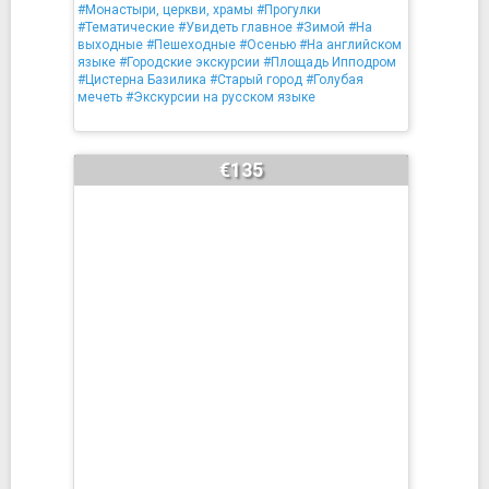
#Монастыри, церкви, храмы
#Прогулки
#Тематические
#Увидеть главное
#Зимой
#На
выходные
#Пешеходные
#Осенью
#На английском
языке
#Городские экскурсии
#Площадь Ипподром
#Цистерна Базилика
#Старый город
#Голубая
мечеть
#Экскурсии на русском языке
€135