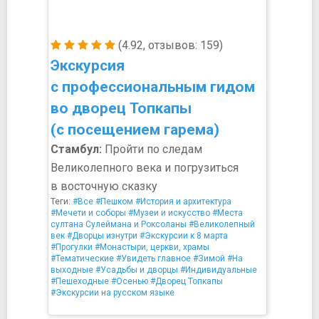
(4.92, отзывов: 159)
Экскурсия
с профессиональным гидом
во дворец Топкапы
(с посещением гарема)
Стамбул:
Пройти по следам
Великолепного века и погрузиться
в восточную сказку
Теги:
#Все
#Пешком
#История и архитектура
#Мечети и соборы
#Музеи и искусство
#Места
султана Сулеймана и Роксоланы
#Великолепный
век
#Дворцы изнутри
#Экскурсии к 8 марта
#Прогулки
#Монастыри, церкви, храмы
#Тематические
#Увидеть главное
#Зимой
#На
выходные
#Усадьбы и дворцы
#Индивидуальные
#Пешеходные
#Осенью
#Дворец Топкапы
#Экскурсии на русском языке