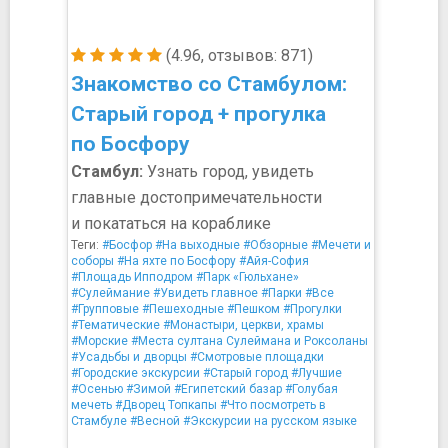
(4.96, отзывов: 871)
Знакомство со Стамбулом:
Старый город + прогулка
по Босфору
Стамбул:
Узнать город, увидеть
главные достопримечательности
и покататься на кораблике
Теги:
#Босфор
#На выходные
#Обзорные
#Мечети и
соборы
#На яхте по Босфору
#Айя-София
#Площадь Ипподром
#Парк «Гюльхане»
#Сулеймание
#Увидеть главное
#Парки
#Все
#Групповые
#Пешеходные
#Пешком
#Прогулки
#Тематические
#Монастыри, церкви, храмы
#Морские
#Места султана Сулеймана и Роксоланы
#Усадьбы и дворцы
#Смотровые площадки
#Городские экскурсии
#Старый город
#Лучшие
#Осенью
#Зимой
#Египетский базар
#Голубая
мечеть
#Дворец Топкапы
#Что посмотреть в
Стамбуле
#Весной
#Экскурсии на русском языке