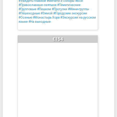
#Увидеть главное
#Мечети и соборы
#Все
#Православные святыни
#Тематические
#Групповые
#Пешком
#Прогулки
#Мини-группы
#Пешеходные
#Зимой
#Городские экскурсии
#Осенью
#Монастырь Хора
#Экскурсии на русском
языке
#На выходные
€154