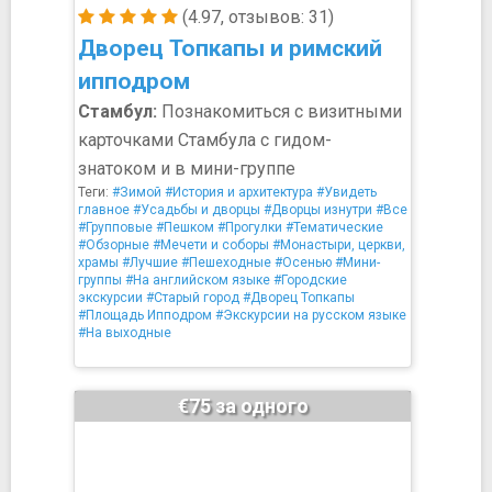
(4.97, отзывов: 31)
Дворец Топкапы и римский
ипподром
Стамбул:
Познакомиться с визитными
карточками Стамбула с гидом-
знатоком и в мини-группе
Теги:
#Зимой
#История и архитектура
#Увидеть
главное
#Усадьбы и дворцы
#Дворцы изнутри
#Все
#Групповые
#Пешком
#Прогулки
#Тематические
#Обзорные
#Мечети и соборы
#Монастыри, церкви,
храмы
#Лучшие
#Пешеходные
#Осенью
#Мини-
группы
#На английском языке
#Городские
экскурсии
#Старый город
#Дворец Топкапы
#Площадь Ипподром
#Экскурсии на русском языке
#На выходные
€75 за одного