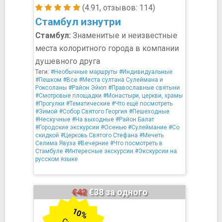
(4.91, отзывов: 114)
Стамбул изнутри
Стамбул:
Знаменитые и неизвестные
места колоритного города в компании
душевного друга
Теги:
#Необычные маршруты
#Индивидуальные
#Пешком
#Все
#Места султана Сулеймана и
Роксоланы
#Район Эйюп
#Православные святыни
#Смотровые площадки
#Монастыри, церкви, храмы
#Прогулки
#Тематические
#Что ещё посмотреть
#Зимой
#Собор Святого Георгия
#Пешеходные
#Нескучные
#На выходные
#Район Балат
#Городские экскурсии
#Осенью
#Сулеймание
#Со
скидкой
#Церковь Святого Стефана
#Мечеть
Селима Явуза
#Вечерние
#Что посмотреть в
Стамбуле
#Интересные экскурсии
#Экскурсии на
русском языке
€42
€38 за одного
10%