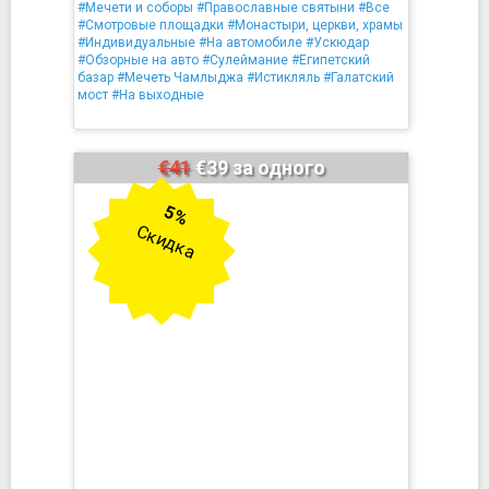
#Мечети и соборы
#Православные святыни
#Все
#Смотровые площадки
#Монастыри, церкви, храмы
#Индивидуальные
#На автомобиле
#Ускюдар
#Обзорные на авто
#Сулеймание
#Египетский
базар
#Мечеть Чамлыджа
#Истикляль
#Галатский
мост
#На выходные
€41
€39 за одного
5%
Скидка