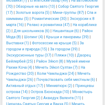
Мозаики (1)
|
Египетский базар (49)
|
На автомобиле
(70)
|
Обзорные на авто (13)
|
Собор Святого Георгия
(17)
|
Золотые ворота (5)
|
Мини-группы (87)
|
Спа и
хаммамы (5)
|
Романтические (30)
|
Экскурсии к 8
марта (16)
|
Релакс и романтика (47)
|
На кораблике
(2)
|
Для школьников (6)
|
Нишанташи (6)
|
Район
Мода (8)
|
Шопинг (4)
|
Крыши и панорамы (39)
|
Выставки (1)
|
Фотосессии на крыше (5)
|
За
городом и природа (15)
|
За городом (39)
|
Экскурсионные туры (37)
|
Пляжи (10)
|
Дворец
Бейлербей (25)
|
Район Эйюп (8)
|
Музей имени
Рахми Коча (4)
|
Мечеть Эйюп Султан (7)
|
На
Рождество (20)
|
Холм Чамлыджа (24)
|
Мечеть
Чамлыджа (26)
|
Почувствовать себя местным (6)
|
Активный отдых (17)
|
Миниатюрк (2)
|
Принцевы
острова (14)
|
Остров Бююкада (10)
|
Монастырь
Святого Георгия (2)
|
Акведук Валента (11)
|
Церковь Святых Сергия и Вакха (5)
|
Мечеть