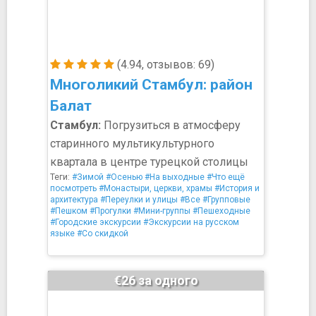
(4.94, отзывов: 69)
Многоликий Стамбул: район
Балат
Стамбул:
Погрузиться в атмосферу
старинного мультикультурного
квартала в центре турецкой столицы
Теги:
#Зимой
#Осенью
#На выходные
#Что ещё
посмотреть
#Монастыри, церкви, храмы
#История и
архитектура
#Переулки и улицы
#Все
#Групповые
#Пешком
#Прогулки
#Мини-группы
#Пешеходные
#Городские экскурсии
#Экскурсии на русском
языке
#Со скидкой
€26 за одного