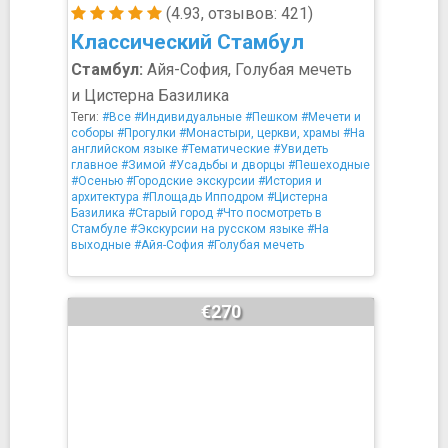
(4.93, отзывов: 421)
Классический Стамбул
Стамбул:
Айя-София, Голубая мечеть
и Цистерна Базилика
Теги:
#Все
#Индивидуальные
#Пешком
#Мечети и
соборы
#Прогулки
#Монастыри, церкви, храмы
#На
английском языке
#Тематические
#Увидеть
главное
#Зимой
#Усадьбы и дворцы
#Пешеходные
#Осенью
#Городские экскурсии
#История и
архитектура
#Площадь Ипподром
#Цистерна
Базилика
#Старый город
#Что посмотреть в
Стамбуле
#Экскурсии на русском языке
#На
выходные
#Айя-София
#Голубая мечеть
€270