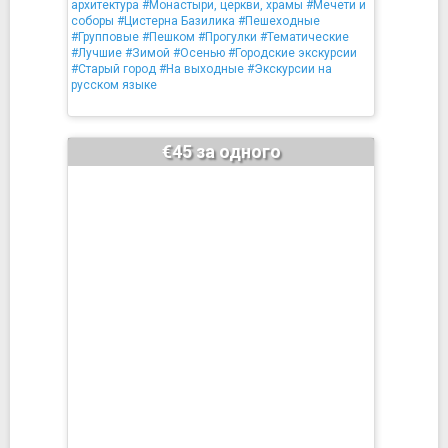
архитектура
#Монастыри, церкви, храмы
#Мечети и
соборы
#Цистерна Базилика
#Пешеходные
#Групповые
#Пешком
#Прогулки
#Тематические
#Лучшие
#Зимой
#Осенью
#Городские экскурсии
#Старый город
#На выходные
#Экскурсии на
русском языке
€45 за одного