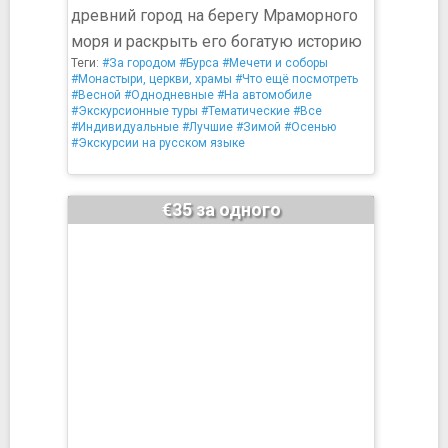
древний город на берегу Мраморного
моря и раскрыть его богатую историю
Теги:
#За городом
#Бурса
#Мечети и соборы
#Монастыри, церкви, храмы
#Что ещё посмотреть
#Весной
#Однодневные
#На автомобиле
#Экскурсионные туры
#Тематические
#Все
#Индивидуальные
#Лучшие
#Зимой
#Осенью
#Экскурсии на русском языке
€35 за одного