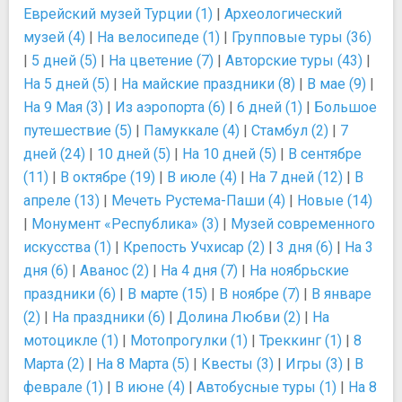
Еврейский музей Турции (1)
|
Археологический
музей (4)
|
На велосипеде (1)
|
Групповые туры (36)
|
5 дней (5)
|
На цветение (7)
|
Авторские туры (43)
|
На 5 дней (5)
|
На майские праздники (8)
|
В мае (9)
|
На 9 Мая (3)
|
Из аэропорта (6)
|
6 дней (1)
|
Большое
путешествие (5)
|
Памуккале (4)
|
Стамбул (2)
|
7
дней (24)
|
10 дней (5)
|
На 10 дней (5)
|
В сентябре
(11)
|
В октябре (19)
|
В июле (4)
|
На 7 дней (12)
|
В
апреле (13)
|
Мечеть Рустема-Паши (4)
|
Новые (14)
|
Монумент «Республика» (3)
|
Музей современного
искусства (1)
|
Крепость Учхисар (2)
|
3 дня (6)
|
На 3
дня (6)
|
Аванос (2)
|
На 4 дня (7)
|
На ноябрьские
праздники (6)
|
В марте (15)
|
В ноябре (7)
|
В январе
(2)
|
На праздники (6)
|
Долина Любви (2)
|
На
мотоцикле (1)
|
Мотопрогулки (1)
|
Треккинг (1)
|
8
Марта (2)
|
На 8 Марта (5)
|
Квесты (3)
|
Игры (3)
|
В
феврале (1)
|
В июне (4)
|
Автобусные туры (1)
|
На 8