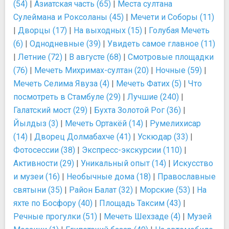
(54)
|
Азиатская часть (65)
|
Места султана
Сулеймана и Роксоланы (45)
|
Мечети и Соборы (11)
|
Дворцы (17)
|
На выходных (15)
|
Голубая Мечеть
(6)
|
Однодневные (39)
|
Увидеть самое главное (11)
|
Летние (72)
|
В августе (68)
|
Смотровые площадки
(76)
|
Мечеть Михримах-султан (20)
|
Ночные (59)
|
Мечеть Селима Явуза (4)
|
Мечеть Фатих (5)
|
Что
посмотреть в Стамбуле (29)
|
Лучшие (240)
|
Галатский мост (29)
|
Бухта Золотой Рог (36)
|
Йылдыз (3)
|
Мечеть Ортакёй (14)
|
Румелихисар
(14)
|
Дворец Долмабахче (41)
|
Ускюдар (33)
|
Фотосессии (38)
|
Экспресс-экскурсии (110)
|
Активности (29)
|
Уникальный опыт (14)
|
Искусство
и музеи (16)
|
Необычные дома (18)
|
Православные
святыни (35)
|
Район Балат (32)
|
Морские (53)
|
На
яхте по Босфору (40)
|
Площадь Таксим (43)
|
Речные прогулки (51)
|
Мечеть Шехзаде (4)
|
Музей