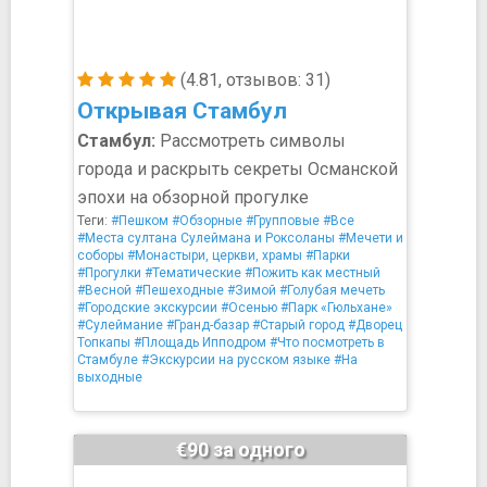
(4.81, отзывов: 31)
Открывая Стамбул
Стамбул:
Рассмотреть символы
города и раскрыть секреты Османской
эпохи на обзорной прогулке
Теги:
#Пешком
#Обзорные
#Групповые
#Все
#Места султана Сулеймана и Роксоланы
#Мечети и
соборы
#Монастыри, церкви, храмы
#Парки
#Прогулки
#Тематические
#Пожить как местный
#Весной
#Пешеходные
#Зимой
#Голубая мечеть
#Городские экскурсии
#Осенью
#Парк «Гюльхане»
#Сулеймание
#Гранд-базар
#Старый город
#Дворец
Топкапы
#Площадь Ипподром
#Что посмотреть в
Стамбуле
#Экскурсии на русском языке
#На
выходные
€90 за одного