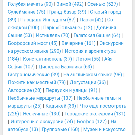
Голубая мечеть (90)
|
Зимой (492)
|
Осенью (527)
|
Сулеймание (75)
|
Гранд-базар (39)
|
Старый город
(89)
|
Площадь Ипподром (87)
|
Парки (42)
|
Со
скидкой (100)
|
Парк «Гюльхане» (12)
|
Девичья
башня (53)
|
Истикляль (70)
|
Галатская башня (64)
|
Босфорский мост (45)
|
Вечерние (161)
|
Экскурсии
на русском языке (290)
|
История и архитектура
(184)
|
Константинополь (37)
|
Летом (55)
|
Айя-
София (107)
|
Цистерна Базилика (63)
|
Гастрономические (39)
|
На английском языке (98)
|
Пожить как местный (79)
|
Дегустации (36)
|
Авторские (28)
|
Переулки и улицы (91)
|
Необычные маршруты (137)
|
Необычные темы и
маршруты (25)
|
Кадыкёй (33)
|
Что ещё посмотреть
(226)
|
Нескучные (130)
|
Городские экскурсии (131)
|
Интересные экскурсии (74)
|
Босфор (122)
|
На
автобусе (13)
|
Групповые (160)
|
Музеи и искусство