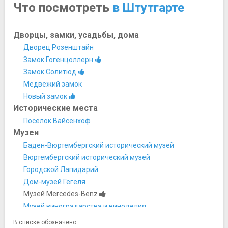
Что посмотреть
в Штутгарте
Дворцы, замки, усадьбы, дома
Дворец Розенштайн
Замок Гогенцоллерн
Замок Солитюд
Медвежий замок
Новый замок
Исторические места
Поселок Вайсенхоф
Музеи
Баден-Вюртембергский исторический музей
Вюртембергский исторический музей
Городской Лапидарий
Дом-музей Гегеля
Музей Mercedes-Benz
Музей виноградарства и виноделия
Музей искусств
В списке обозначено: