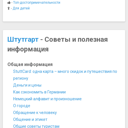
Музей Линдена
-
Топ-достопримечательности
Музей Порше
-
Для детей
Музей Свиней
Музей трамваев
Музей-мастерская Готтлиба Даймлера
Палеонтологический музей
Штутгарт
- Советы и полезная
Старый Замок
информация
Ночная жизнь, рестораны, кабаре
Weinstube Am Stadtgraben
Парки и природные достопримечательности
Общая информация
Ботанический сад с зоопарком Вильгельма
StuttCard: одна карта – много скидок и путешествия по
Парк Киллесберг
региону
Парк Розенштайн
Деньги и цены
Площади, улицы, фонтаны, районы
Как сэкономить в Германии
Дворцовая площадь
Немецкий алфавит и произношение
Площадь Шиллера
О городе
Улица Кёнигштрассе
Обращение к человеку
Спортивные сооружения
Общение и этикет
Мерседес-Бенц Арена
Общие советы туристам