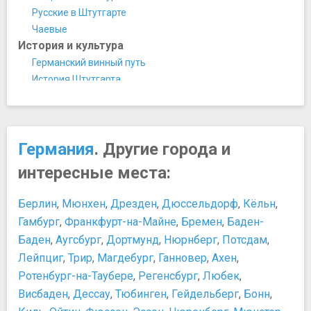
Порш Арена
Русские в Штутгарте
Театры и концертные залы
Чаевые
Государственный Оперный театр
История и культура
Государственный театр Штутгарта
Германский винный путь
Храмы, соборы, монастыри
История Штутгарта
Госпитальная церковь
Родина автомобилестроения
Кафедральный собор святого Эберхарда
Персоны
Мавзолей Вюртемберга
Альберт Эйнштейн
Монастырская церковь
Германия
. Другие города и
Артур Шопенгауэр
Храм Святителя Николая
Вильгельм Майбах
интересные места:
Церковь святого Леонарда
Георг Гегель
Церковь Штифтскирхе
Готтлиб Вильгельм Даймлер
Берлин
,
Мюнхен
,
Дрезден
,
Дюссельдорф
,
Кёльн
,
Прочее
Иоганн Кристоф Фридрих фон Шиллер
Гамбург
,
Франкфурт-на-Майне
,
Бремен
,
Баден-
Башня Бисмарка
Иоганн Себастьян Бах
Баден
,
Аугсбург
,
Дортмунд
,
Нюрнберг
,
Потсдам
,
Государственная галерея
Отто фон Бисмарк — первый канцлер Германской
Лейпциг
,
Трир
,
Магдебург
,
Ганновер
,
Ахен
,
Планетарий Карла Цейса
империи
Ротенбург-на-Таубере
,
Регенсбург
,
Любек
,
Ратуша
Рихард Вагнер — крупнейший немецкий композитор XIX
Уфф-Кирххоф
Висбаден
,
Дессау
,
Тюбинген
,
Гейдельберг
,
Бонн
,
столетия
Хоэнхаймский университет