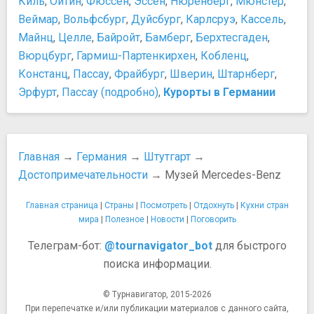
Киль
,
Ойтин
,
Фюссен
,
Эссен
,
Нюренберг
,
Мюнстер
,
Томас Манн
Штутгартская телебашня
Веймар
Фридрих Вильгельм Ницше
,
Вольфсбург
,
Дуйсбург
,
Карлсруэ
,
Кассель
,
Фридрих Шиллер
Майнц
,
Целле
,
Байройт
,
Бамберг
,
Берхтесгаден
,
​Брамс Иоганнес
Вюрцбург
,
Гармиш-Партенкирхен
,
Кобленц
,
​Иммануил Кант
Констанц
,
Пассау
,
Фрайбург
,
Шверин
,
Штарнберг
,
​Иоганн Вольфганг Гёте
Эрфурт
,
Пассау (подробно)
,
Курорты в Германии
​Карл Маркс
​Людвиг Ван Бетховен
​Фридрих Энгельс
Развлечения и отдых
Главная
→
Германия
→
Штутгарт
→
Весенний фестиваль
Достопримечательности
→ Музей Mercedes-Benz
Винный фестиваль
Где развлечься?
Главная страница
|
Страны
|
Посмотреть
|
Отдохнуть
|
Кухни стран
Куда сходить с детьми?
мира
|
Полезное
|
Новости
|
Поговорить
Ночная жизнь Штутгарта
Телеграм-бот:
@tournavigator_bot
для быстрого
Отели в Штутгарте
поиска информации.
Рождественская ярмарка
Фестиваль в Канштатте
© Турнавигатор, 2015-2026
Покупки
При перепечатке и/или публикации материалов с данного сайта,