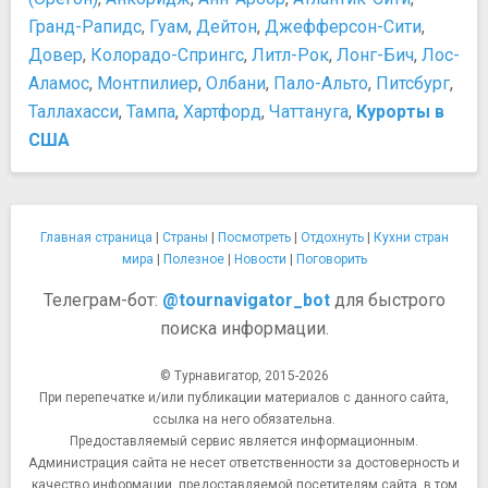
Гранд-Рапидс
,
Гуам
,
Дейтон
,
Джефферсон-Сити
,
Довер
,
Колорадо-Спрингс
,
Литл-Рок
,
Лонг-Бич
,
Лос-
Аламос
,
Монтпилиер
,
Олбани
,
Пало-Альто
,
Питсбург
,
Таллахасси
,
Тампа
,
Хартфорд
,
Чаттануга
,
Курорты в
США
Главная страница
|
Страны
|
Посмотреть
|
Отдохнуть
|
Кухни стран
мира
|
Полезное
|
Новости
|
Поговорить
Телеграм-бот:
@tournavigator_bot
для быстрого
поиска информации.
© Турнавигатор, 2015-2026
При перепечатке и/или публикации материалов с данного сайта,
ссылка на него обязательна.
Предоставляемый сервис является информационным.
Администрация сайта не несет ответственности за достоверность и
качество информации, предоставляемой посетителям сайта, в том