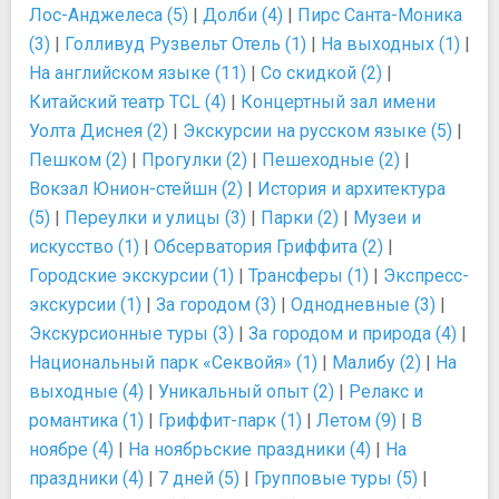
Лос-Анджелеса (5)
|
Долби (4)
|
Пирс Санта-Моника
(3)
|
Голливуд Рузвельт Отель (1)
|
На выходных (1)
|
На английском языке (11)
|
Со скидкой (2)
|
Китайский театр TCL (4)
|
Концертный зал имени
Уолта Диснея (2)
|
Экскурсии на русском языке (5)
|
Пешком (2)
|
Прогулки (2)
|
Пешеходные (2)
|
Вокзал Юнион-стейшн (2)
|
История и архитектура
(5)
|
Переулки и улицы (3)
|
Парки (2)
|
Музеи и
искусство (1)
|
Обсерватория Гриффита (2)
|
Городские экскурсии (1)
|
Трансферы (1)
|
Экспресс-
экскурсии (1)
|
За городом (3)
|
Однодневные (3)
|
Экскурсионные туры (3)
|
За городом и природа (4)
|
Национальный парк «Секвойя» (1)
|
Малибу (2)
|
На
выходные (4)
|
Уникальный опыт (2)
|
Релакс и
романтика (1)
|
Гриффит-парк (1)
|
Летом (9)
|
В
ноябре (4)
|
На ноябрьские праздники (4)
|
На
праздники (4)
|
7 дней (5)
|
Групповые туры (5)
|