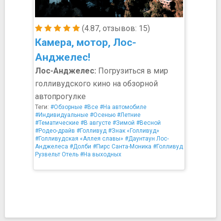
(4.87, отзывов: 15)
Камера, мотор, Лос-
Анджелес!
Лос-Анджелес:
Погрузиться в мир
голливудского кино на обзорной
автопрогулке
Теги:
#Обзорные
#Все
#На автомобиле
#Индивидуальные
#Осенью
#Летние
#Тематические
#В августе
#Зимой
#Весной
#Родео-драйв
#Голливуд
#Знак «Голливуд»
#Голливудская «Аллея славы»
#Даунтаун Лос-
Анджелеса
#Долби
#Пирс Санта-Моника
#Голливуд
Рузвельт Отель
#На выходных