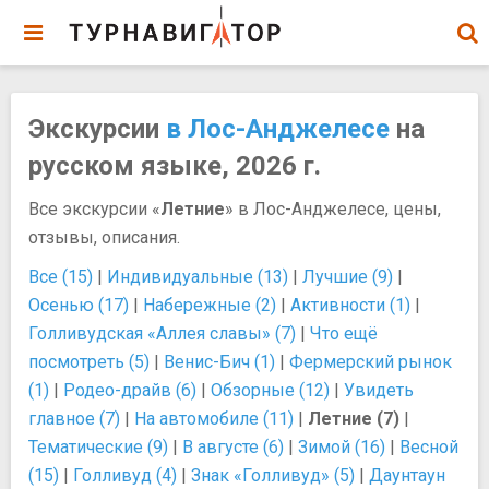
Экскурсии
в Лос-Анджелесе
на
русском языке, 2026 г.
Все экскурсии «
Летние
» в Лос-Анджелесе, цены,
отзывы, описания.
Все (15)
|
Индивидуальные (13)
|
Лучшие (9)
|
Осенью (17)
|
Набережные (2)
|
Активности (1)
|
Голливудская «Аллея славы» (7)
|
Что ещё
посмотреть (5)
|
Венис-Бич (1)
|
Фермерский рынок
(1)
|
Родео-драйв (6)
|
Обзорные (12)
|
Увидеть
главное (7)
|
На автомобиле (11)
|
Летние (7)
|
Тематические (9)
|
В августе (6)
|
Зимой (16)
|
Весной
(15)
|
Голливуд (4)
|
Знак «Голливуд» (5)
|
Даунтаун