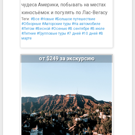
чудеса Америки, побывать на местах
киносъёмок и погулять по Лас-Вегасу
Теги:
#Все
#Новые
#Большое путешествие
#Обзорные
#Авторские туры
#На автомобиле
#Летом
#Весной
#Осенью
#В сентябре
#В июле
#Летние
#Групповые туры
#7 дней
#10 дней
#В
марте
от $249 за экскурсию