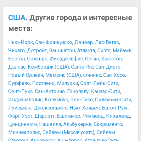
США
. Другие города и интересные
места:
Нью-Йорк
,
Сан-Франциско
,
Денвер
,
Лас-Вегас
,
Чикаго
,
Детройт
,
Вашингтон
,
Атланта
,
Сиэтл
,
Майами
,
Бостон
,
Орландо
,
Филадельфия
,
Остин
,
Хьюстон
,
Даллас
,
Кембридж (США)
,
Санта-Фе
,
Сан-Диего
,
Новый Орлеан
,
Мемфис (США)
,
Финикс
,
Сан-Хосе
,
Буффало
,
Портленд
,
Милуоки
,
Солт-Лейк-Сити
,
Сент-Луис
,
Сан-Антонио
,
Гонолулу
,
Канзас-Сити
,
Индианаполис
,
Колумбус
,
Эль-Пасо
,
Оклахома-Сити
,
Луисвилл
,
Джексонвилл
,
Нью-Хейвен
,
Батон-Руж
,
Форт-Уэрт
,
Шарлотт
,
Балтимор
,
Ричмонд
,
Кливленд
,
Цинциннати
,
Нашвилл
,
Альбукерке
,
Сакраменто
,
Миннеаполис
,
Сейлем (Массачусетс)
,
Сейлем
(Орегон)
,
Анкоридж
,
Анн-Арбор
,
Атлантик-Сити
,