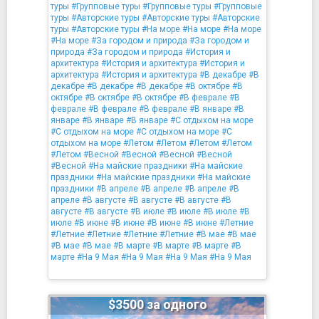
туры
#Групповые туры
#Групповые туры
#Групповые
туры
#Авторские туры
#Авторские туры
#Авторские
туры
#Авторские туры
#На море
#На море
#На море
#На море
#За городом и природа
#За городом и
природа
#За городом и природа
#История и
архитектура
#История и архитектура
#История и
архитектура
#История и архитектура
#В декабре
#В
декабре
#В декабре
#В декабре
#В октябре
#В
октябре
#В октябре
#В октябре
#В феврале
#В
феврале
#В феврале
#В феврале
#В январе
#В
январе
#В январе
#В январе
#С отдыхом на море
#С отдыхом на море
#С отдыхом на море
#С
отдыхом на море
#Летом
#Летом
#Летом
#Летом
#Летом
#Весной
#Весной
#Весной
#Весной
#Весной
#На майские праздники
#На майские
праздники
#На майские праздники
#На майские
праздники
#В апреле
#В апреле
#В апреле
#В
апреле
#В августе
#В августе
#В августе
#В
августе
#В августе
#В июле
#В июле
#В июле
#В
июле
#В июне
#В июне
#В июне
#В июне
#Летние
#Летние
#Летние
#Летние
#Летние
#В мае
#В мае
#В мае
#В мае
#В марте
#В марте
#В марте
#В
марте
#На 9 Мая
#На 9 Мая
#На 9 Мая
#На 9 Мая
$3500 за одного