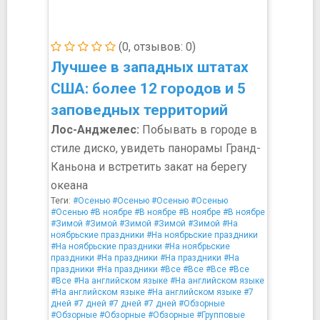
(0, отзывов: 0)
Лучшее в западных штатах
США: более 12 городов и 5
заповедных территорий
Лос-Анджелес:
Побывать в городе в
стиле диско, увидеть панорамы Гранд-
Каньона и встретить закат на берегу
океана
Теги:
#Осенью
#Осенью
#Осенью
#Осенью
#Осенью
#В ноябре
#В ноябре
#В ноябре
#В ноябре
#Зимой
#Зимой
#Зимой
#Зимой
#Зимой
#На
ноябрьские праздники
#На ноябрьские праздники
#На ноябрьские праздники
#На ноябрьские
праздники
#На праздники
#На праздники
#На
праздники
#На праздники
#Все
#Все
#Все
#Все
#Все
#На английском языке
#На английском языке
#На английском языке
#На английском языке
#7
дней
#7 дней
#7 дней
#7 дней
#Обзорные
#Обзорные
#Обзорные
#Обзорные
#Групповые