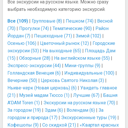
Все экскурсии на русском языке. Можно сразу
выбрать необходимую категорию экскурсий.
Все (109)
|
Групповые (8)
|
Пешком (74)
|
Весной
(70)
|
Прогулки (74)
|
Тематические (90)
|
Район
Йордан (7)
|
Пешеходные (71)
|
Зимой (102)
|
Осенью (106)
|
Цветочный рынок (12)
|
Городские
экскурсии (53)
|
На выходные (65)
|
Площадь Дам
(15)
|
Обзорные (28)
|
На английском языке (55)
|
Экспресс-экскурсии (44)
|
Мини-группы (9)
|
Голландская Венеция (6)
|
Индивидуальные (100)
|
Вечерние (50)
|
Церковь Святого Николая (3)
|
Ньиве-керк (Новая церковь) (6)
|
Увидеть главное
(21)
|
Музей мадам Тюссо (1)
|
Лучшие (67)
|
Башня
A’DAM Toren (1)
|
Экскурсии на русском языке (70)
|
За городом (19)
|
Эдам (6)
|
Волендам (6)
|
За
городом и природа (17)
|
Экскурсионные туры (19)
|
Кофешопы (9)
|
Со скидкой (21)
|
«Квартал красных