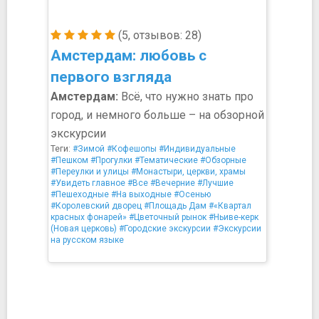
(5, отзывов: 28)
Амстердам: любовь с
первого взгляда
Амстердам:
Всё, что нужно знать про
город, и немного больше – на обзорной
экскурсии
Теги:
#Зимой
#Кофешопы
#Индивидуальные
#Пешком
#Прогулки
#Тематические
#Обзорные
#Переулки и улицы
#Монастыри, церкви, храмы
#Увидеть главное
#Все
#Вечерние
#Лучшие
#Пешеходные
#На выходные
#Осенью
#Королевский дворец
#Площадь Дам
#«Квартал
красных фонарей»
#Цветочный рынок
#Ньиве-керк
(Новая церковь)
#Городские экскурсии
#Экскурсии
на русском языке