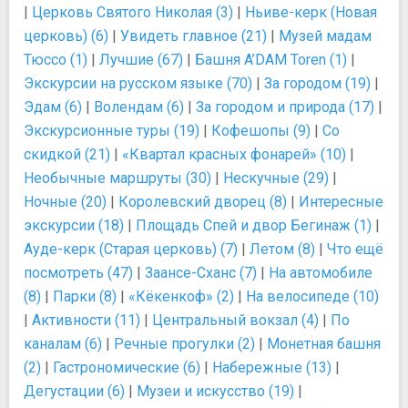
|
Церковь Святого Николая (3)
|
Ньиве-керк (Новая
церковь) (6)
|
Увидеть главное (21)
|
Музей мадам
Тюссо (1)
|
Лучшие (67)
|
Башня A’DAM Toren (1)
|
Экскурсии на русском языке (70)
|
За городом (19)
|
Эдам (6)
|
Волендам (6)
|
За городом и природа (17)
|
Экскурсионные туры (19)
|
Кофешопы (9)
|
Со
скидкой (21)
|
«Квартал красных фонарей» (10)
|
Необычные маршруты (30)
|
Нескучные (29)
|
Ночные (20)
|
Королевский дворец (8)
|
Интересные
экскурсии (18)
|
Площадь Спей и двор Бегинаж (1)
|
Ауде-керк (Старая церковь) (7)
|
Летом (8)
|
Что ещё
посмотреть (47)
|
Заансе-Сханс (7)
|
На автомобиле
(8)
|
Парки (8)
|
«Кёкенкоф» (2)
|
На велосипеде (10)
|
Активности (11)
|
Центральный вокзал (4)
|
По
каналам (6)
|
Речные прогулки (2)
|
Монетная башня
(2)
|
Гастрономические (6)
|
Набережные (13)
|
Дегустации (6)
|
Музеи и искусство (19)
|