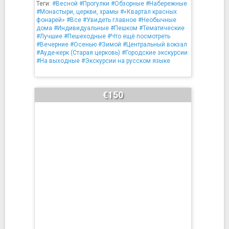
Теги:
#Весной
#Прогулки
#Обзорные
#Набережные
#Монастыри, церкви, храмы
#«Квартал красных
фонарей»
#Все
#Увидеть главное
#Необычные
дома
#Индивидуальные
#Пешком
#Тематические
#Лучшие
#Пешеходные
#Что ещё посмотреть
#Вечерние
#Осенью
#Зимой
#Центральный вокзал
#Ауде-керк (Старая церковь)
#Городские экскурсии
#На выходные
#Экскурсии на русском языке
€150