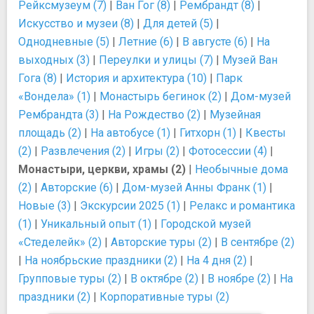
Рейксмузеум (7)
|
Ван Гог (8)
|
Рембрандт (8)
|
Искусство и музеи (8)
|
Для детей (5)
|
Однодневные (5)
|
Летние (6)
|
В августе (6)
|
На
выходных (3)
|
Переулки и улицы (7)
|
Музей Ван
Гога (8)
|
История и архитектура (10)
|
Парк
«Вондела» (1)
|
Монастырь бегинок (2)
|
Дом-музей
Рембрандта (3)
|
На Рождество (2)
|
Музейная
площадь (2)
|
На автобусе (1)
|
Гитхорн (1)
|
Квесты
(2)
|
Развлечения (2)
|
Игры (2)
|
Фотосессии (4)
|
Монастыри, церкви, храмы (2)
|
Необычные дома
(2)
|
Авторские (6)
|
Дом-музей Анны Франк (1)
|
Новые (3)
|
Экскурсии 2025 (1)
|
Релакс и романтика
(1)
|
Уникальный опыт (1)
|
Городской музей
«Стеделейк» (2)
|
Авторские туры (2)
|
В сентябре (2)
|
На ноябрьские праздники (2)
|
На 4 дня (2)
|
Групповые туры (2)
|
В октябре (2)
|
В ноябре (2)
|
На
праздники (2)
|
Корпоративные туры (2)