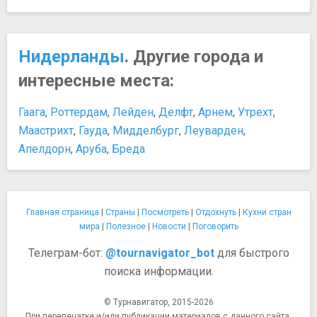
Нидерланды
. Другие города и
интересные места:
Гаага
,
Роттердам
,
Лейден
,
Делфт
,
Арнем
,
Утрехт
,
Маастрихт
,
Гауда
,
Мидделбург
,
Леуварден
,
Апелдорн
,
Аруба
,
Бреда
Главная страница
|
Страны
|
Посмотреть
|
Отдохнуть
|
Кухни стран
мира
|
Полезное
|
Новости
|
Поговорить
Телеграм-бот:
@tournavigator_bot
для быстрого
поиска информации.
© Турнавигатор, 2015-2026
При перепечатке и/или публикации материалов с данного сайта,