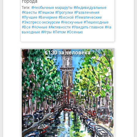
города
Теги:
#Необычные маршруты
#Индивидуальные
#Квесты
#Пешком
#Прогулки
#Развлечения
#Лучшие
#Вечерние
#Весной
#Тематические
#Экспресс-экскурсии
#Нескучные
#Пешеходные
#Все
#Ночные
#Активности
#Увидеть главное
#На
выходные
#Игры
#Летом
#Осенью
€130 за человека