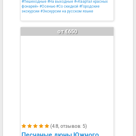
#Пешеходные
#На выходные
#«Квартал красных
фонарей»
#Осенью
#Со скидкой
#Городские
экскурсии
#Экскурсии на русском языке
от €650
(4.8, отзывов: 5)
Песчаные дюны Южного