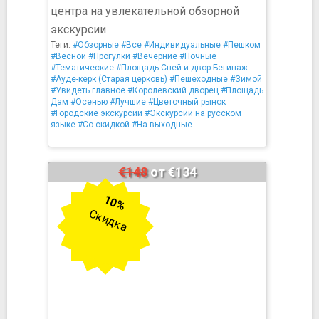
центра на увлекательной обзорной
экскурсии
Теги:
#Обзорные
#Все
#Индивидуальные
#Пешком
#Весной
#Прогулки
#Вечерние
#Ночные
#Тематические
#Площадь Спей и двор Бегинаж
#Ауде-керк (Старая церковь)
#Пешеходные
#Зимой
#Увидеть главное
#Королевский дворец
#Площадь
Дам
#Осенью
#Лучшие
#Цветочный рынок
#Городские экскурсии
#Экскурсии на русском
языке
#Со скидкой
#На выходные
€148
от €134
10%
Скидка