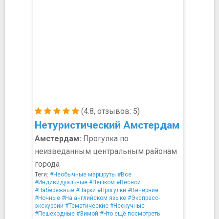
(4.8, отзывов: 5)
Нетуристический Амстердам
Амстердам:
Прогулка по
неизведанным центральным районам
города
Теги:
#Необычные маршруты
#Все
#Индивидуальные
#Пешком
#Весной
#Набережные
#Парки
#Прогулки
#Вечерние
#Ночные
#На английском языке
#Экспресс-
экскурсии
#Тематические
#Нескучные
#Пешеходные
#Зимой
#Что ещё посмотреть