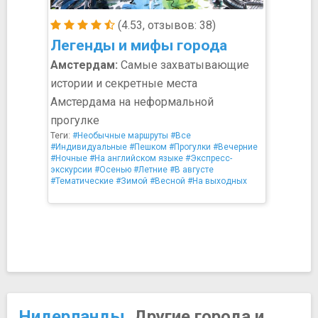
(4.53, отзывов: 38)
Легенды и мифы города
Амстердам:
Самые захватывающие
истории и секретные места
Амстердама на неформальной
прогулке
Теги:
#Необычные маршруты
#Все
#Индивидуальные
#Пешком
#Прогулки
#Вечерние
#Ночные
#На английском языке
#Экспресс-
экскурсии
#Осенью
#Летние
#В августе
#Тематические
#Зимой
#Весной
#На выходных
Нидерланды
. Другие города и