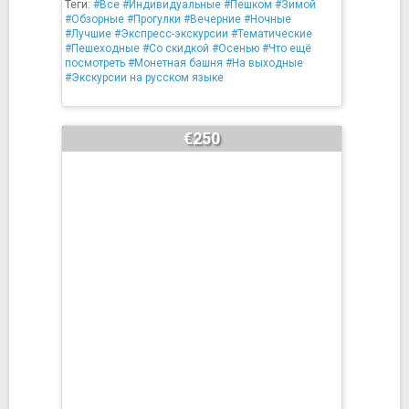
Теги:
#Все
#Индивидуальные
#Пешком
#Зимой
#Обзорные
#Прогулки
#Вечерние
#Ночные
#Лучшие
#Экспресс-экскурсии
#Тематические
#Пешеходные
#Со скидкой
#Осенью
#Что ещё
посмотреть
#Монетная башня
#На выходные
#Экскурсии на русском языке
€250