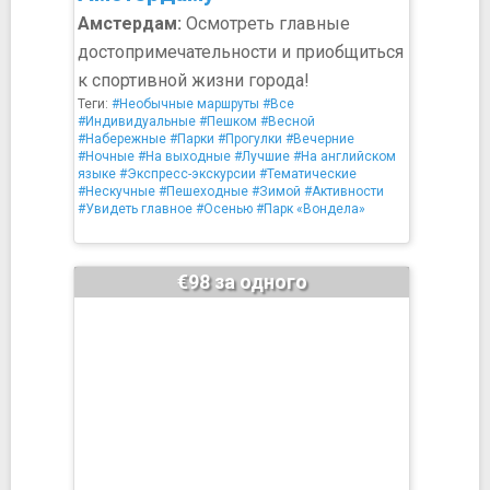
Амстердам:
Осмотреть главные
достопримечательности и приобщиться
к спортивной жизни города!
Теги:
#Необычные маршруты
#Все
#Индивидуальные
#Пешком
#Весной
#Набережные
#Парки
#Прогулки
#Вечерние
#Ночные
#На выходные
#Лучшие
#На английском
языке
#Экспресс-экскурсии
#Тематические
#Нескучные
#Пешеходные
#Зимой
#Активности
#Увидеть главное
#Осенью
#Парк «Вондела»
€98 за одного