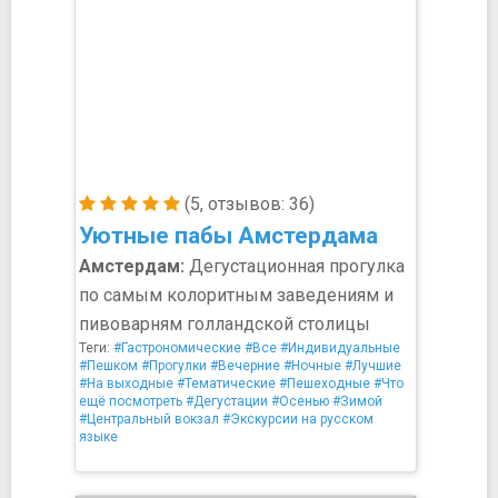
(5, отзывов: 36)
Уютные пабы Амстердама
Амстердам:
Дегустационная прогулка
по самым колоритным заведениям и
пивоварням голландской столицы
Теги:
#Гастрономические
#Все
#Индивидуальные
#Пешком
#Прогулки
#Вечерние
#Ночные
#Лучшие
#На выходные
#Тематические
#Пешеходные
#Что
ещё посмотреть
#Дегустации
#Осенью
#Зимой
#Центральный вокзал
#Экскурсии на русском
языке