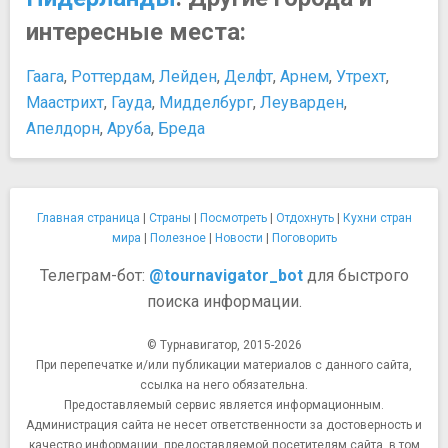
интересные места:
Гаага
,
Роттердам
,
Лейден
,
Делфт
,
Арнем
,
Утрехт
,
Маастрихт
,
Гауда
,
Мидделбург
,
Леуварден
,
Апелдорн
,
Аруба
,
Бреда
Главная страница
|
Страны
|
Посмотреть
|
Отдохнуть
|
Кухни стран
мира
|
Полезное
|
Новости
|
Поговорить
Телеграм-бот:
@tournavigator_bot
для быстрого
поиска информации.
© Турнавигатор, 2015-2026
При перепечатке и/или публикации материалов с данного сайта,
ссылка на него обязательна.
Предоставляемый сервис является информационным.
Администрация сайта не несет ответственности за достоверность и
качество информации, предоставляемой посетителям сайта, в том