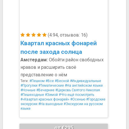
(4.94, отзывов: 16)
Квартал красных фонарей
после захода солнца
Амстердам:
Обойти район свободных
нравов и расширить своё
представление о нём
Теги:
#Пешком
#Все
#Весной
#Индивидуальные
#Прогулки
#Тематические
#На английском языке
#Ночные
#Вечерние
#Церковь Святого Николая
#Пешеходные
#Зимой
#Что ещё посмотреть
#«Квартал красных фонарей»
#Осенью
#Городские
экскурсии
#На выходные
#Экскурсии на русском
языке
от €295