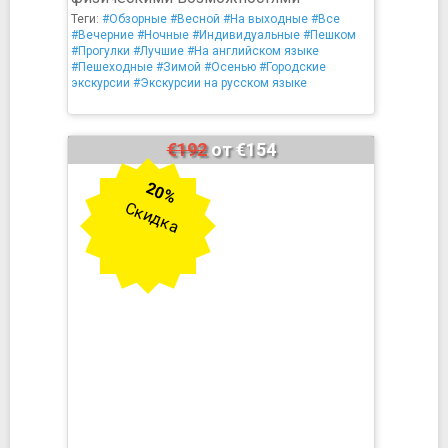
Теги:
#Обзорные
#Весной
#На выходные
#Все
#Вечерние
#Ночные
#Индивидуальные
#Пешком
#Прогулки
#Лучшие
#На английском языке
#Пешеходные
#Зимой
#Осенью
#Городские
экскурсии
#Экскурсии на русском языке
€192
от €154
20%
Скидка