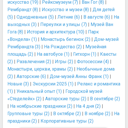
искусство (19)
|
Рейксмузеум (7)
|
Ван Гог (8)
|
Рембрандт (8)
|
Искусство и музеи (8)
|
Для детей
(5)
|
Однодневные (5)
|
Летние (6)
|
В августе (6)
|
На
выходных (3)
|
Переулки и улицы (7)
|
Музей Ван
Гога (8)
|
История и архитектура (10)
|
Парк
«Вондела» (1)
|
Монастырь бегинок (2)
|
Дом-музей
Рембрандта (3)
|
На Рождество (2)
|
Музейная
площадь (2)
|
На автобусе (1)
|
Гитхорн (1)
|
Квесты
(2)
|
Развлечения (2)
|
Игры (2)
|
Фотосессии (4)
|
Монастыри, церкви, храмы (2)
|
Необычные дома
(2)
|
Авторские (6)
|
Дом-музей Анны Франк (1)
|
Новые (3)
|
Экскурсии 2025 (1)
|
Релакс и романтика
(1)
|
Уникальный опыт (1)
|
Городской музей
«Стеделейк» (2)
|
Авторские туры (2)
|
В сентябре (2)
|
На ноябрьские праздники (2)
|
На 4 дня (2)
|
Групповые туры (2)
|
В октябре (2)
|
В ноябре (2)
|
На
праздники (2)
|
Корпоративные туры (2)