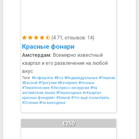
(4.71, отзывов: 14)
Красные фонари
Амстердам:
Всемирно известный
квартал и его развлечения на любой
вкус
Теги:
#Кофешопы
#Все
#Индивидуальные
#Пешком
#Весной
#Прогулки
#Вечерние
#Ночные
#Тематические
#Экспресс-экскурсии
#На
английском языке
#Пешеходные
#«Квартал
красных фонарей»
#Зимой
#Что ещё посмотреть
#Осенью
#На выходные
€250