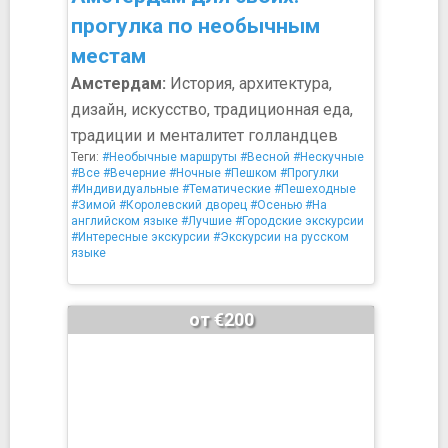
прогулка по необычным
местам
Амстердам:
История, архитектура,
дизайн, искусство, традиционная еда,
традиции и менталитет голландцев
Теги:
#Необычные маршруты
#Весной
#Нескучные
#Все
#Вечерние
#Ночные
#Пешком
#Прогулки
#Индивидуальные
#Тематические
#Пешеходные
#Зимой
#Королевский дворец
#Осенью
#На
английском языке
#Лучшие
#Городские экскурсии
#Интересные экскурсии
#Экскурсии на русском
языке
от €200