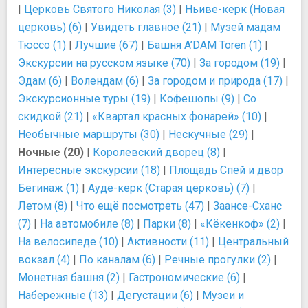
|
Церковь Святого Николая (3)
|
Ньиве-керк (Новая
церковь) (6)
|
Увидеть главное (21)
|
Музей мадам
Тюссо (1)
|
Лучшие (67)
|
Башня A’DAM Toren (1)
|
Экскурсии на русском языке (70)
|
За городом (19)
|
Эдам (6)
|
Волендам (6)
|
За городом и природа (17)
|
Экскурсионные туры (19)
|
Кофешопы (9)
|
Со
скидкой (21)
|
«Квартал красных фонарей» (10)
|
Необычные маршруты (30)
|
Нескучные (29)
|
Ночные (20)
|
Королевский дворец (8)
|
Интересные экскурсии (18)
|
Площадь Спей и двор
Бегинаж (1)
|
Ауде-керк (Старая церковь) (7)
|
Летом (8)
|
Что ещё посмотреть (47)
|
Заансе-Сханс
(7)
|
На автомобиле (8)
|
Парки (8)
|
«Кёкенкоф» (2)
|
На велосипеде (10)
|
Активности (11)
|
Центральный
вокзал (4)
|
По каналам (6)
|
Речные прогулки (2)
|
Монетная башня (2)
|
Гастрономические (6)
|
Набережные (13)
|
Дегустации (6)
|
Музеи и