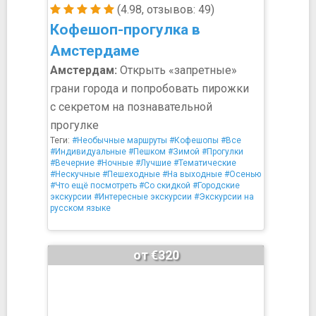
(4.98, отзывов: 49)
Кофешоп-прогулка в
Амстердаме
Амстердам:
Открыть «запретные»
грани города и попробовать пирожки
с секретом на познавательной
прогулке
Теги:
#Необычные маршруты
#Кофешопы
#Все
#Индивидуальные
#Пешком
#Зимой
#Прогулки
#Вечерние
#Ночные
#Лучшие
#Тематические
#Нескучные
#Пешеходные
#На выходные
#Осенью
#Что ещё посмотреть
#Со скидкой
#Городские
экскурсии
#Интересные экскурсии
#Экскурсии на
русском языке
от €320