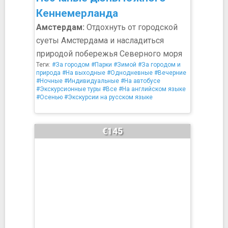
Кеннемерланда
Амстердам:
Отдохнуть от городской
суеты Амстердама и насладиться
природой побережья Северного моря
Теги:
#За городом
#Парки
#Зимой
#За городом и
природа
#На выходные
#Однодневные
#Вечерние
#Ночные
#Индивидуальные
#На автобусе
#Экскурсионные туры
#Все
#На английском языке
#Осенью
#Экскурсии на русском языке
€145