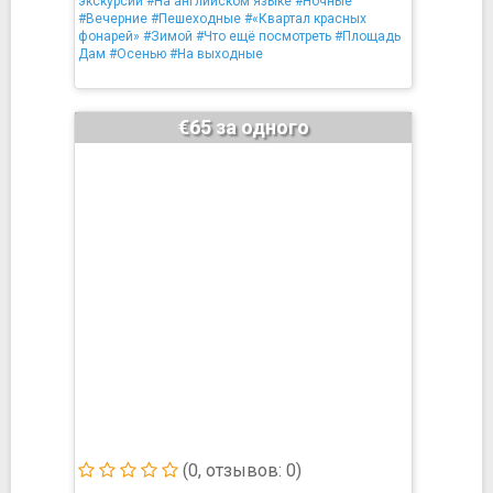
экскурсии
#На английском языке
#Ночные
#Вечерние
#Пешеходные
#«Квартал красных
фонарей»
#Зимой
#Что ещё посмотреть
#Площадь
Дам
#Осенью
#На выходные
€65 за одного
(0, отзывов: 0)