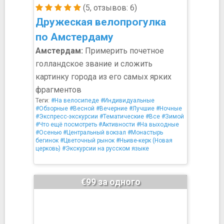
(5, отзывов: 6)
Дружеская велопрогулка
по Амстердаму
Амстердам:
Примерить почетное
голландское звание и сложить
картинку города из его самых ярких
фрагментов
Теги:
#На велосипеде
#Индивидуальные
#Обзорные
#Весной
#Вечерние
#Лучшие
#Ночные
#Экспресс-экскурсии
#Тематические
#Все
#Зимой
#Что ещё посмотреть
#Активности
#На выходные
#Осенью
#Центральный вокзал
#Монастырь
бегинок
#Цветочный рынок
#Ньиве-керк (Новая
церковь)
#Экскурсии на русском языке
€99 за одного