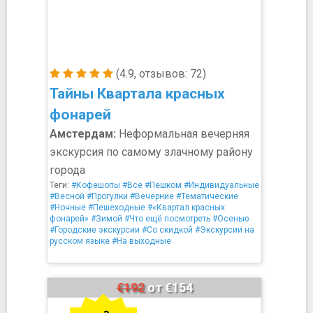
(4.9, отзывов: 72)
Тайны Квартала красных
фонарей
Амстердам:
Неформальная вечерняя
экскурсия по самому злачному району
города
Теги:
#Кофешопы
#Все
#Пешком
#Индивидуальные
#Весной
#Прогулки
#Вечерние
#Тематические
#Ночные
#Пешеходные
#«Квартал красных
фонарей»
#Зимой
#Что ещё посмотреть
#Осенью
#Городские экскурсии
#Со скидкой
#Экскурсии на
русском языке
#На выходные
€192
от €154