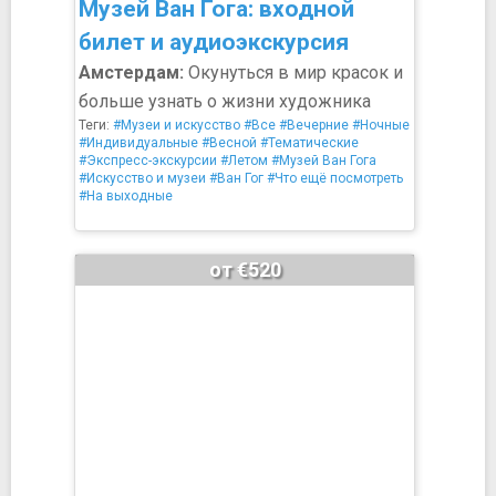
Музей Ван Гога: входной
билет и аудиоэкскурсия
Амстердам:
Окунуться в мир красок и
больше узнать о жизни художника
Теги:
#Музеи и искусство
#Все
#Вечерние
#Ночные
#Индивидуальные
#Весной
#Тематические
#Экспресс-экскурсии
#Летом
#Музей Ван Гога
#Искусство и музеи
#Ван Гог
#Что ещё посмотреть
#На выходные
от €520