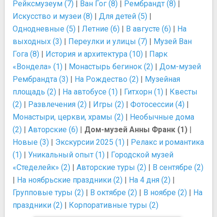
Рейксмузеум (7)
|
Ван Гог (8)
|
Рембрандт (8)
|
Искусство и музеи (8)
|
Для детей (5)
|
Однодневные (5)
|
Летние (6)
|
В августе (6)
|
На
выходных (3)
|
Переулки и улицы (7)
|
Музей Ван
Гога (8)
|
История и архитектура (10)
|
Парк
«Вондела» (1)
|
Монастырь бегинок (2)
|
Дом-музей
Рембрандта (3)
|
На Рождество (2)
|
Музейная
площадь (2)
|
На автобусе (1)
|
Гитхорн (1)
|
Квесты
(2)
|
Развлечения (2)
|
Игры (2)
|
Фотосессии (4)
|
Монастыри, церкви, храмы (2)
|
Необычные дома
(2)
|
Авторские (6)
|
Дом-музей Анны Франк (1)
|
Новые (3)
|
Экскурсии 2025 (1)
|
Релакс и романтика
(1)
|
Уникальный опыт (1)
|
Городской музей
«Стеделейк» (2)
|
Авторские туры (2)
|
В сентябре (2)
|
На ноябрьские праздники (2)
|
На 4 дня (2)
|
Групповые туры (2)
|
В октябре (2)
|
В ноябре (2)
|
На
праздники (2)
|
Корпоративные туры (2)