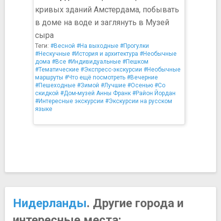
кривых зданий Амстердама, побывать
в доме на воде и заглянуть в Музей
сыра
Теги:
#Весной
#На выходные
#Прогулки
#Нескучные
#История и архитектура
#Необычные
дома
#Все
#Индивидуальные
#Пешком
#Тематические
#Экспресс-экскурсии
#Необычные
маршруты
#Что ещё посмотреть
#Вечерние
#Пешеходные
#Зимой
#Лучшие
#Осенью
#Со
скидкой
#Дом-музей Анны Франк
#Район Йордан
#Интересные экскурсии
#Экскурсии на русском
языке
Нидерланды
. Другие города и
интересные места: