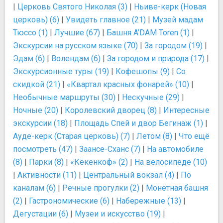
|
Церковь Святого Николая (3)
|
Ньиве-керк (Новая
церковь) (6)
|
Увидеть главное (21)
|
Музей мадам
Тюссо (1)
|
Лучшие (67)
|
Башня A’DAM Toren (1)
|
Экскурсии на русском языке (70)
|
За городом (19)
|
Эдам (6)
|
Волендам (6)
|
За городом и природа (17)
|
Экскурсионные туры (19)
|
Кофешопы (9)
|
Со
скидкой (21)
|
«Квартал красных фонарей» (10)
|
Необычные маршруты (30)
|
Нескучные (29)
|
Ночные (20)
|
Королевский дворец (8)
|
Интересные
экскурсии (18)
|
Площадь Спей и двор Бегинаж (1)
|
Ауде-керк (Старая церковь) (7)
|
Летом (8)
|
Что ещё
посмотреть (47)
|
Заансе-Сханс (7)
|
На автомобиле
(8)
|
Парки (8)
|
«Кёкенкоф» (2)
|
На велосипеде (10)
|
Активности (11)
|
Центральный вокзал (4)
|
По
каналам (6)
|
Речные прогулки (2)
|
Монетная башня
(2)
|
Гастрономические (6)
|
Набережные (13)
|
Дегустации (6)
|
Музеи и искусство (19)
|