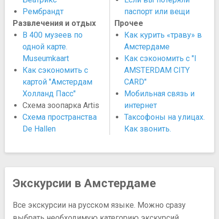
Рембрандт
паспорт или вещи
Развлечения и отдых
Прочее
В 400 музеев по
Как курить «траву» в
одной карте.
Амстердаме
Museumkaart
Как сэкономить с "I
Как сэкономить с
AMSTERDAM CITY
картой "Амстердам
CARD"
Холланд Пасс"
Мобильная связь и
Схема зоопарка Artis
интернет
Схема пространства
Таксофоны на улицах.
De Hallen
Как звонить.
Экскурсии в Амстердаме
Все экскурсии на русском языке. Можно сразу
выбрать необходимую категорию экскурсий.