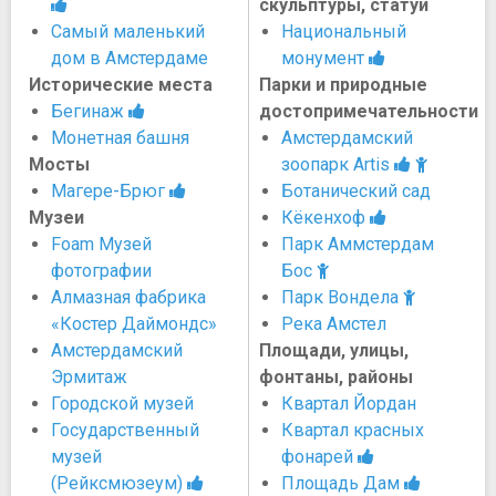
скульптуры, статуи
Самый маленький
Национальный
дом в Амстердаме
монумент
Исторические места
Парки и природные
Бегинаж
достопримечательности
Монетная башня
Амстердамский
Мосты
зоопарк Artis
Магере-Брюг
Ботанический сад
Музеи
Кёкенхоф
Foam Музей
Парк Аммстердам
фотографии
Бос
Алмазная фабрика
Парк Вондела
«Костер Даймондс»
Река Амстел
Амстердамский
Площади, улицы,
Эрмитаж
фонтаны, районы
Городской музей
Квартал Йордан
Государственный
Квартал красных
музей
фонарей
(Рейксмюзеум)
Площадь Дам