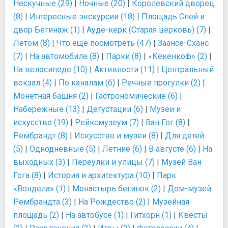
Нескучные (29)
|
Ночные (20)
|
Королевский дворец
(8)
|
Интересные экскурсии (18)
|
Площадь Спей и
двор Бегинаж (1)
|
Ауде-керк (Старая церковь) (7)
|
Летом (8)
|
Что ещё посмотреть (47)
|
Заансе-Сханс
(7)
|
На автомобиле (8)
|
Парки (8)
|
«Кёкенкоф» (2)
|
На велосипеде (10)
|
Активности (11)
|
Центральный
вокзал (4)
|
По каналам (6)
|
Речные прогулки (2)
|
Монетная башня (2)
|
Гастрономические (6)
|
Набережные (13)
|
Дегустации (6)
|
Музеи и
искусство (19)
|
Рейксмузеум (7)
|
Ван Гог (8)
|
Рембрандт (8)
|
Искусство и музеи (8)
|
Для детей
(5)
|
Однодневные (5)
|
Летние (6)
|
В августе (6)
|
На
выходных (3)
|
Переулки и улицы (7)
|
Музей Ван
Гога (8)
|
История и архитектура (10)
|
Парк
«Вондела» (1)
|
Монастырь бегинок (2)
|
Дом-музей
Рембрандта (3)
|
На Рождество (2)
|
Музейная
площадь (2)
|
На автобусе (1)
|
Гитхорн (1)
|
Квесты