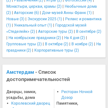
(2)
|
Развлечения (2)
|
Игры (2)
|
Фотосессии (4)
|
Монастыри, церкви, храмы (2)
|
Необычные дома
(2)
|
Авторские (6)
|
Дом-музей Анны Франк (1)
|
Новые (3)
|
Экскурсии 2025 (1)
|
Релакс и романтика
(1)
|
Уникальный опыт (1)
|
Городской музей
«Стеделейк» (2)
|
Авторские туры (2)
|
В сентябре (2)
|
На ноябрьские праздники (2)
|
На 4 дня (2)
|
Групповые туры (2)
|
В октябре (2)
|
В ноябре (2)
|
На
праздники (2)
|
Корпоративные туры (2)
Амстердам
- Список
достопримечательностей
Дворцы, замки,
Ресторан Ночной
усадьбы, дома
Дозор
Королевский дворец
Памятники,