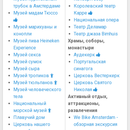
трубок в Амстердаме
Королевский театр
Музей мадам Тюссо
Карре
Национальная опера
Музей марихуаны и
Театр Деламар
конопли
Театр джаза Bimhuis
Музей пива Heineken
Храмы, соборы,
Experience
монастыри
Музей секса
Аудекерк
Музей сумок
Португальская
Музей сыра
синагога
Музей тропиков
Церковь Вестеркерк
Музей тюльпанов
Церковь Святого
Музей человеческого
Николая
тела
Активный отдых,
Национальный
аттракционы,
морской музей
развлечения
Плавучий дом
We Bike Amsterdam -
Церковь нашего
обзорная экскурсия