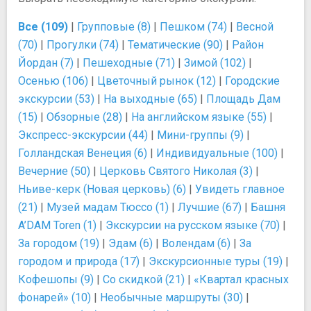
Все (109)
|
Групповые (8)
|
Пешком (74)
|
Весной
(70)
|
Прогулки (74)
|
Тематические (90)
|
Район
Йордан (7)
|
Пешеходные (71)
|
Зимой (102)
|
Осенью (106)
|
Цветочный рынок (12)
|
Городские
экскурсии (53)
|
На выходные (65)
|
Площадь Дам
(15)
|
Обзорные (28)
|
На английском языке (55)
|
Экспресс-экскурсии (44)
|
Мини-группы (9)
|
Голландская Венеция (6)
|
Индивидуальные (100)
|
Вечерние (50)
|
Церковь Святого Николая (3)
|
Ньиве-керк (Новая церковь) (6)
|
Увидеть главное
(21)
|
Музей мадам Тюссо (1)
|
Лучшие (67)
|
Башня
A’DAM Toren (1)
|
Экскурсии на русском языке (70)
|
За городом (19)
|
Эдам (6)
|
Волендам (6)
|
За
городом и природа (17)
|
Экскурсионные туры (19)
|
Кофешопы (9)
|
Со скидкой (21)
|
«Квартал красных
фонарей» (10)
|
Необычные маршруты (30)
|