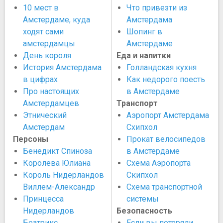
10 мест в
Что привезти из
Амстердаме, куда
Амстердама
ходят сами
Шопинг в
амстердамцы
Амстердаме
День короля
Еда и напитки
История Амстердама
Голландская кухня
в цифрах
Как недорого поесть
Про настоящих
в Амстердаме
Амстердамцев
Транспорт
Этнический
Аэропорт Амстердама
Амстердам
Схипхол
Персоны
Прокат велосипедов
Бенедикт Спиноза
в Амстердаме
Королева Юлиана
Схема Аэропорта
Король Нидерландов
Скипхол
Виллем-Александр
Схема транспортной
Принцесса
системы
Нидерландов
Безопасность
Беатрикс
Если вы потеряли