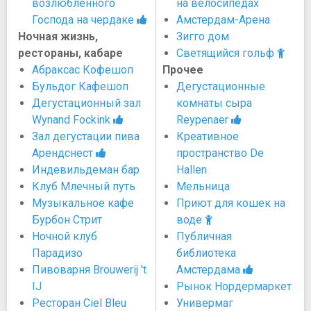
возлюбленного
на велосипедах
Господа на чердаке
Амстердам-Арена
Ночная жизнь,
Зигго дом
рестораны, кабаре
Светящийся гольф
Абраксас Кофешоп
Прочее
Бульдог Кафешоп
Дегустационные
Дегустационный зал
комнаты сыра
Wynand Fockink
Reypenaer
Зал дегустации пива
Креативное
Арендснест
пространство De
Индевильдеман бар
Hallen
Клуб Млечный путь
Мельница
Музыкальное кафе
Приют для кошек на
Бурбон Стрит
воде
Ночной клуб
Публичная
Парадизо
библиотека
Пивоварня Brouwerij 't
Амстердама
IJ
Рынок Нордермаркет
Ресторан Ciel Bleu
Универмаг