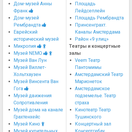
Дом-музей Анны
Площадь
Франк
Лейдсеплейн
Дом-музей
Площадь Рембрандта
Рембрандта
Принсенграхт.
Еврейский
Каналы Амстердама
исторический музей
Район «9 улиц»
Микропия
Театры и концертные
Музей NEMO
залы
Музей Ван Лун
Veem Театр
Музей Виллет-
Пантомимы
Хольтхаузен
Амстердамский Театр
Музей Винсента Ван
Марионеток
Гога
Амстердамское
Музей движения
подземелье. Театр
Сопротивления
страха
Музей дома на канале
Кинотеатр Театр
Грахтенхейс
Тушинского
Музей Кино
Концертный зал
Музей курительных
Консертгебау