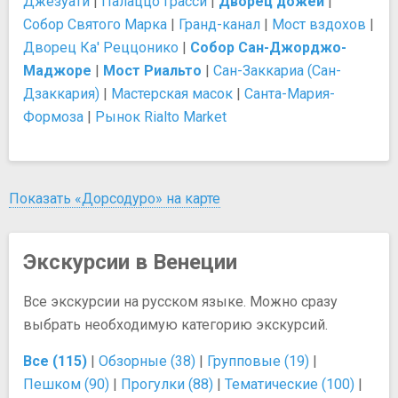
Джезуати
|
Палаццо Грасси
|
Дворец дожей
|
Собор Святого Марка
|
Гранд-канал
|
Мост вздохов
|
Дворец Ка' Реццонико
|
Собор Сан-Джорджо-
Маджоре
|
Мост Риальто
|
Сан-Заккариа (Сан-
Дзаккария)
|
Мастерская масок
|
Санта-Мария-
Формоза
|
Рынок Rialto Market
Показать «Дорсодуро» на карте
Экскурсии в Венеции
Все экскурсии на русском языке. Можно сразу
выбрать необходимую категорию экскурсий.
Все (115)
|
Обзорные (38)
|
Групповые (19)
|
Пешком (90)
|
Прогулки (88)
|
Тематические (100)
|