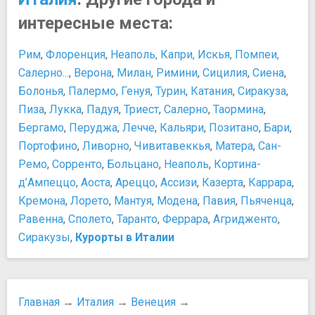
Церковь Сан-Стае
Муранское стекло
интересные места:
Церковь Святых Апостолов
Смотровая площадка
Церковь Скальци
Традиции: Карнавал в Венеции
Рим
,
Флоренция
,
Неаполь, Капри, Искья, Помпеи,
Прочее
Персоны
Салерно...
,
Верона
,
Милан
,
Римини
,
Сицилия
,
Сиена
,
Библиотека Марчиана
Виктор Эммануил II – Первый король единой Италии
Болонья
,
Палермо
,
Генуя
,
Турин
,
Катания
,
Сиракуза
,
Дорсодуро
Гай Юлий Цезарь
Пиза
,
Лукка
,
Падуя
,
Триест
,
Салерно
,
Таормина
,
Мастерская масок
Галилео Галилей
Бергамо
,
Перуджа
,
Лечче
,
Кальяри
,
Позитано
,
Бари
,
Остров Мурано
Караваджо
Остров-кладбище Сан-Микеле
Портофино
,
Ливорно
,
Чивитавеккья
,
Матера
,
Сан-
Леонардо да Винчи
Рынок Rialto Market
Ремо
,
Сорренто
,
Больцано
,
Неаполь
,
Кортина-
Микеланджело
д’Ампеццо
Тициано Вечеллио
,
Аоста
,
Ареццо
,
Ассизи
,
Казерта
,
Каррара
,
Развлечения и отдых
Кремона
,
Лорето
,
Мантуя
,
Модена
,
Павия
,
Пьяченца
,
Куда пойти с детьми
Равенна
,
Сполето
,
Таранто
,
Феррара
,
Агридженто
,
Ночные клубы, развлечения
Сиракузы
,
Курорты в Италии
Покупки
Tax-Free
Tax-free в Италии
Как подобрать размер итальянских джинсов
Главная
→
Италия
→
Венеция
→