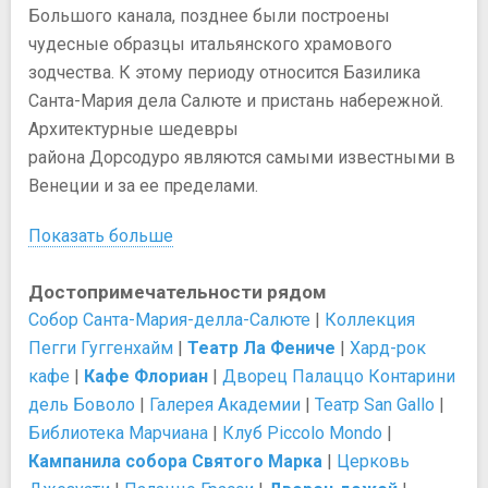
Большого канала, позднее были построены
чудесные образцы итальянского храмового
зодчества. К этому периоду относится Базилика
Санта-Мария дела Салюте и пристань набережной.
Архитектурные шедевры
района Дорсодуро являются самыми известными в
Венеции и за ее пределами.
Показать больше
Достопримечательности рядом
Собор Санта-Мария-делла-Салюте
|
Коллекция
Пегги Гуггенхайм
|
Театр Ла Фениче
|
Хард-рок
кафе
|
Кафе Флориан
|
Дворец Палаццо Контарини
дель Боволо
|
Галерея Академии
|
Театр San Gallo
|
Библиотека Марчиана
|
Клуб Piccolo Mondo
|
Кампанила собора Святого Марка
|
Церковь