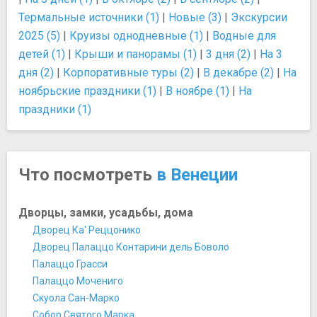
Термальные источники (1)
|
Новые (3)
|
Экскурсии
2025 (5)
|
Круизы однодневные (1)
|
Водные для
детей (1)
|
Крыши и панорамы (1)
|
3 дня (2)
|
На 3
дня (2)
|
Корпоративные туры (2)
|
В декабре (2)
|
На
ноябрьские праздники (1)
|
В ноябре (1)
|
На
праздники (1)
Что посмотреть
в Венеции
Дворцы, замки, усадьбы, дома
Дворец Ка' Реццонико
Дворец Палаццо Контарини дель Боволо
Палаццо Грасси
Палаццо Мочениго
Скуола Сан-Марко
Собор Святого Марка