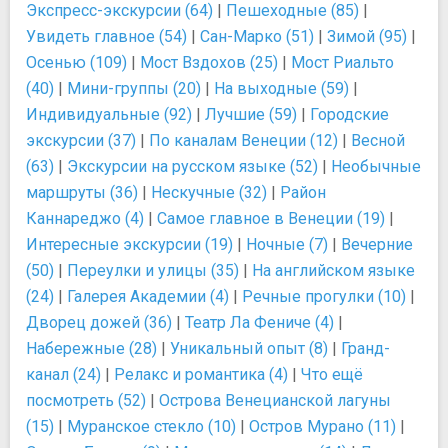
Экспресс-экскурсии (64)
|
Пешеходные (85)
|
Увидеть главное (54)
|
Сан-Марко (51)
|
Зимой (95)
|
Осенью (109)
|
Мост Вздохов (25)
|
Мост Риальто
(40)
|
Мини-группы (20)
|
На выходные (59)
|
Индивидуальные (92)
|
Лучшие (59)
|
Городские
экскурсии (37)
|
По каналам Венеции (12)
|
Весной
(63)
|
Экскурсии на русском языке (52)
|
Необычные
маршруты (36)
|
Нескучные (32)
|
Район
Каннареджо (4)
|
Самое главное в Венеции (19)
|
Интересные экскурсии (19)
|
Ночные (7)
|
Вечерние
(50)
|
Переулки и улицы (35)
|
На английском языке
(24)
|
Галерея Академии (4)
|
Речные прогулки (10)
|
Дворец дожей (36)
|
Театр Ла Фениче (4)
|
Набережные (28)
|
Уникальный опыт (8)
|
Гранд-
канал (24)
|
Релакс и романтика (4)
|
Что ещё
посмотреть (52)
|
Острова Венецианской лагуны
(15)
|
Муранское стекло (10)
|
Остров Мурано (11)
|