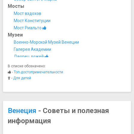
Мосты
Мост вздохов
Мост Конституции
Мост Риальто
Музеи
Военно-Морской Музей Венеции
Галерея Академии
Дворец дожей
Коллекция Пегги Гуггенхайм
В списке обозначено:
Музей естественной истории
-
Топ-достопримечательности
Музей Ка’ Пезаро
-
Для детей
Сады Биеннале
Ночная жизнь, рестораны, кабаре
Кафе Флориан
Клуб Piccolo Mondo
Венеция
- Советы и полезная
Ресторан Osteria Antico Giardinetto
информация
Ресторан Osteria Nono Risorto
Хард-рок кафе