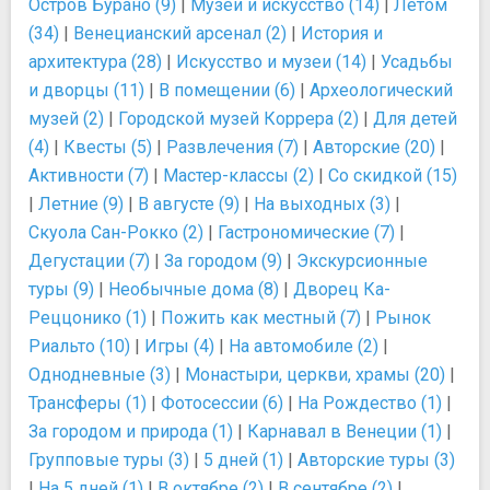
Остров Бурано (9)
|
Музеи и искусство (14)
|
Летом
(34)
|
Венецианский арсенал (2)
|
История и
архитектура (28)
|
Искусство и музеи (14)
|
Усадьбы
и дворцы (11)
|
В помещении (6)
|
Археологический
музей (2)
|
Городской музей Коррера (2)
|
Для детей
(4)
|
Квесты (5)
|
Развлечения (7)
|
Авторские (20)
|
Активности (7)
|
Мастер-классы (2)
|
Со скидкой (15)
|
Летние (9)
|
В августе (9)
|
На выходных (3)
|
Скуола Сан-Рокко (2)
|
Гастрономические (7)
|
Дегустации (7)
|
За городом (9)
|
Экскурсионные
туры (9)
|
Необычные дома (8)
|
Дворец Ка-
Реццонико (1)
|
Пожить как местный (7)
|
Рынок
Риальто (10)
|
Игры (4)
|
На автомобиле (2)
|
Однодневные (3)
|
Монастыри, церкви, храмы (20)
|
Трансферы (1)
|
Фотосессии (6)
|
На Рождество (1)
|
За городом и природа (1)
|
Карнавал в Венеции (1)
|
Групповые туры (3)
|
5 дней (1)
|
Авторские туры (3)
|
На 5 дней (1)
|
В октябре (2)
|
В сентябре (2)
|