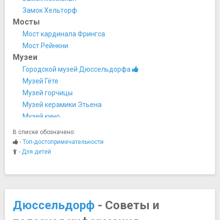
Замок Хельторф
Мосты
Мост кардинала Фрингса
Мост Рейнкни
Музеи
Городской музей Дюссельдорфа
Музей Гёте
Музей горчицы
Музей керамики Этьена
Музей кино
Музей КИТ
В списке обозначено:
Музей Кунстпаласт
-
Топ-достопримечательности
Музей Неандерталь
-
Для детей
Музей Судоходства
Музей театра
Музей-салон ретро-автомобилей
Музейный комплекс Эренхоф
Дюссельдорф
- Советы и
Художественное собрание земли Северный Рейн —