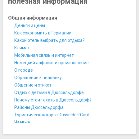
полезная информация
Вестфалия
Ночная жизнь, рестораны, кабаре
Пивная и ресторан Шумахер
Общая информация
Пивоварня Маленькая лиса
Деньги и цены
Японский ресторан Kiku Sushi
Как сэкономить в Германии
Памятники, скульптуры, статуи
Какой отель выбрать для отдыха?
Дюссельдорфская обсерватория
Климат
Радшлегер
Мобильная связь и интернет
Парки и природные достопримечательности
Немецкий алфавит и произношение
Ботанический сад
О городе
Зюдпарк
Обращение к человеку
Парк Ланцкер
Общение и этикет
Парк Хофгартен
Отдых с детьми в Дюссельдорфе
Японский сад
Почему стоит ехать в Дюссельдорф?
Площади, улицы, фонтаны, районы
Районы Дюссельдорфа
Альтштадт
Туристическая карта DüsseldorfCard
Королевская аллея
Чаевые
Медийная гавань
Чаевые
Площадь Бургплац
История и культура