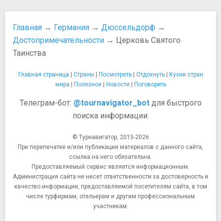
​Иммануил Кант
Фонтан Альберта Морена
​Иоганн Вольфганг Гёте
Часы Шнейдер Виббель
​Карл Маркс
Главная
→
Германия
→
Дюссельдорф
→
​Людвиг Ван Бетховен
Достопримечательности
→ Церковь Святого
​Фридрих Энгельс
Таинства
Развлечения и отдых
Бассейны и сауны
Главная страница
|
Страны
|
Посмотреть
|
Отдохнуть
|
Кухни стран
День Японии
мира
|
Полезное
|
Новости
|
Поговорить
Дюссельдорфский карнавал
Телеграм-бот:
@tournavigator_bot
для быстрого
Какие развлечения есть в Дюссельдорфе?
поиска информации.
Какие экскурсии стоит посетить?
Нестандартные способы провести время
© Турнавигатор, 2015-2026
Праздники и карнавалы
При перепечатке и/или публикации материалов с данного сайта,
Самая большая ярмарка на Рейне
ссылка на него обязательна.
Покупки
Предоставляемый сервис является информационным.
Администрация сайта не несет ответственности за достоверность и
Tax Free в Германии
качество информации, предоставляемой посетителям сайта, в том
Когда распродажи в Германии
числе турфирмам, отельерам и другим профессиональным
Что привезти из Германии?
участникам.
Что привезти из Дюссельдорфа?