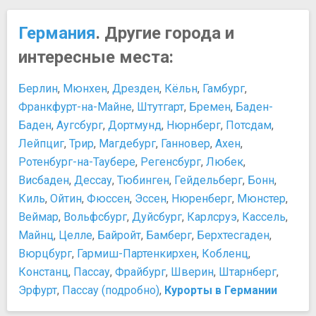
Рейнская набережная
Германский винный путь
Театры и концертные залы
Германия
. Другие города и
Живое колесо
Концертный зал Тонхалле
История Дюссельдорфа
интересные места:
Немецкая Опера на Рейне
Самая длинная барная стойка в мире
Храмы, соборы, монастыри
Персоны
Берлин
,
Мюнхен
,
Дрезден
,
Кёльн
,
Гамбург
,
Базилика Святого Ламберта
Альберт Эйнштейн
Франкфурт-на-Майне
,
Штутгарт
,
Бремен
,
Баден-
Храм святого Саввы
Артур Шопенгауэр
Баден
,
Аугсбург
,
Дортмунд
,
Нюрнберг
,
Потсдам
,
Церковь Непорочного Зачатия Девы Марии
Генрих Гейне
Лейпциг
,
Трир
,
Магдебург
,
Ганновер
,
Ахен
,
Церковь святого Максимилиана
Иоганн Кристоф Фридрих фон Шиллер
Ротенбург-на-Таубере
,
Регенсбург
,
Любек
,
Церковь святого Свитберта
Иоганн Себастьян Бах
Церковь Святого Таинства
Висбаден
,
Дессау
,
Тюбинген
,
Гейдельберг
,
Бонн
,
Отто фон Бисмарк — первый канцлер Германской
Прочее
Киль
,
Ойтин
,
Фюссен
,
Эссен
,
Нюренберг
,
Мюнстер
,
империи
Блошиный рынок
Веймар
Рихард Вагнер — крупнейший немецкий композитор XIX
,
Вольфсбург
,
Дуйсбург
,
Карлсруэ
,
Кассель
,
Выставочный центр Дюссельдорфа
столетия
Майнц
,
Целле
,
Байройт
,
Бамберг
,
Берхтесгаден
,
Дюссельдорфская академия искусств
Томас Манн
Вюрцбург
,
Гармиш-Партенкирхен
,
Кобленц
,
Ипподром в Графенберге
Феликс Клейн
Констанц
,
Пассау
,
Фрайбург
,
Шверин
,
Штарнберг
,
Кладбище Гольцхеймер
Фридрих Вильгельм Ницше
Эрфурт
,
Пассау (подробно)
,
Курорты в Германии
Рейнская башня
​Брамс Иоганнес
Руины Императорского дворца Кайзерверт