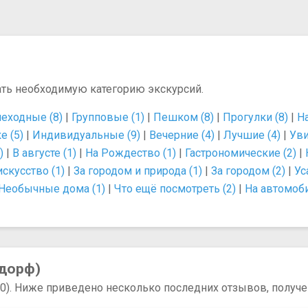
ать необходимую категорию экскурсий.
еходные (8)
|
Групповые (1)
|
Пешком (8)
|
Прогулки (8)
|
Н
е (5)
|
Индивидуальные (9)
|
Вечерние (4)
|
Лучшие (4)
|
Уви
)
|
В августе (1)
|
На Рождество (1)
|
Гастрономические (2)
|
искусство (1)
|
За городом и природа (1)
|
За городом (2)
|
Ус
Необычные дома (1)
|
Что ещё посмотреть (2)
|
На автомоби
ьдорф)
20). Ниже приведено несколько последних отзывов, получе