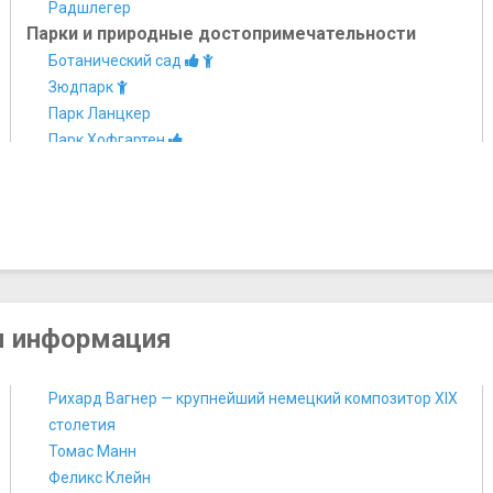
Радшлегер
Парки и природные достопримечательности
Ботанический сад
Зюдпарк
Парк Ланцкер
Парк Хофгартен
Японский сад
Площади, улицы, фонтаны, районы
Альтштадт
Королевская аллея
Медийная гавань
Площадь Бургплац
я информация
Рихард Вагнер — крупнейший немецкий композитор XIX
столетия
Томас Манн
Феликс Клейн