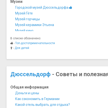
Музеи
Городской музей Дюссельдорфа
Музей Гёте
Музей горчицы
Музей керамики Этьена
Музей кино
Музей КИТ
В списке обозначено:
Музей Кунстпаласт
-
Топ-достопримечательности
Музей Неандерталь
-
Для детей
Музей Судоходства
Музей театра
Музей-салон ретро-автомобилей
Дюссельдорф
- Советы и полезна
Общая информация
Деньги и цены
Как сэкономить в Германии
Какой отель выбрать для отдыха?