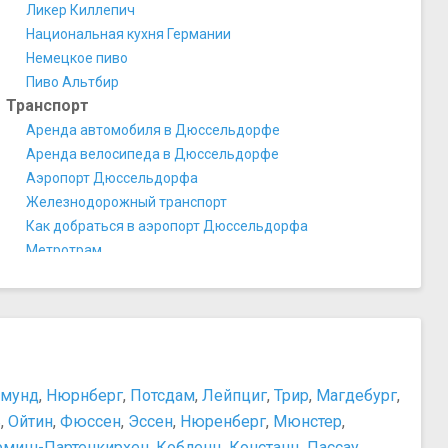
Ликер Киллепич
Национальная кухня Германии
Немецкое пиво
Пиво Альтбир
Транспорт
Аренда автомобиля в Дюссельдорфе
Аренда велосипеда в Дюссельдорфе
Аэропорт Дюссельдорфа
Железнодорожный транспорт
Как добраться в аэропорт Дюссельдорфа
Метротрам
Общественный транспорт
Схема метро
Схема скоростного городского трамвая
Схема транспорта
Такси в Дюссельдорфе
Безопасность
тмунд
,
Нюрнберг
,
Потсдам
,
Лейпциг
,
Трир
,
Магдебург
,
Безопасность в городе
ь
,
Ойтин
,
Фюссен
,
Эссен
,
Нюренберг
,
Мюнстер
,
Полезные телефоны
рмиш-Партенкирхен
,
Кобленц
,
Констанц
,
Пассау
,