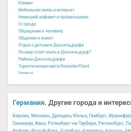
Климат
Мобильная связь и интернет
Немецкий алфавит и произношение
О городе
Обращение к человеку
Общение и этикет
Отдых с детьми в Дюссельдорфе
Почему стоит ехать в Дюссельдорф?
Районы Дюссельдорфа
Туристическая карта DüsseldorfCard
Чаевые
Чаевые
История и культура
Германский винный путь
Германия
. Другие города и интере
Живое колесо
История Дюссельдорфа
Берлин
Самая длинная барная стойка в мире
,
Мюнхен
,
Дрезден
,
Кёльн
,
Гамбург
,
Франкфур
Персоны
Ганновер
,
Ахен
,
Ротенбург-на-Таубере
,
Регенсбург
,
Л
Альберт Эйнштейн
Веймар
,
Вольфсбург
,
Дуйсбург
,
Карлсруэ
,
Кассель
,
М