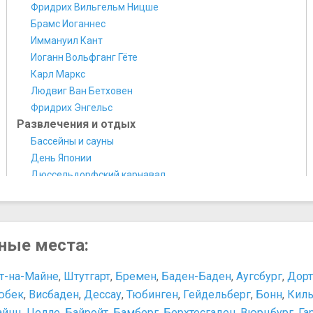
Фридрих Вильгельм Ницше
​Брамс Иоганнес
​Иммануил Кант
​Иоганн Вольфганг Гёте
​Карл Маркс
​Людвиг Ван Бетховен
​Фридрих Энгельс
Развлечения и отдых
Бассейны и сауны
День Японии
Дюссельдорфский карнавал
Какие развлечения есть в Дюссельдорфе?
Какие экскурсии стоит посетить?
Нестандартные способы провести время
сные места:
Праздники и карнавалы
Самая большая ярмарка на Рейне
Покупки
т-на-Майне
,
Штутгарт
,
Бремен
,
Баден-Баден
,
Аугсбург
,
Дор
Tax Free в Германии
юбек
,
Висбаден
,
Дессау
,
Тюбинген
,
Гейдельберг
,
Бонн
,
Кил
Когда распродажи в Германии
айнц
,
Целле
,
Байройт
,
Бамберг
,
Берхтесгаден
,
Вюрцбург
,
Га