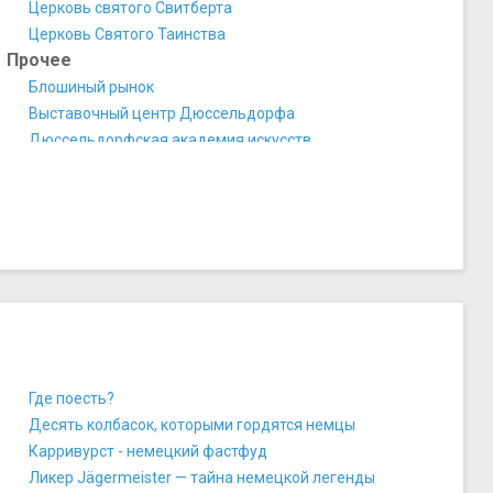
Церковь святого Свитберта
Церковь Святого Таинства
Прочее
Блошиный рынок
Выставочный центр Дюссельдорфа
Дюссельдорфская академия искусств
Ипподром в Графенберге
Кладбище Гольцхеймер
Рейнская башня
Руины Императорского дворца Кайзерверт
Фонтан Альберта Морена
Часы Шнейдер Виббель
Где поесть?
Десять колбасок, которыми гордятся немцы
Карривурст - немецкий фастфуд
Ликер Jägermeister — тайна немецкой легенды