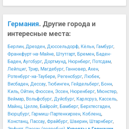
Памятники, скульптуры, статуи
История и культура
Ворота Победы
12 интересных фактов о Мюнхене
Статуя Бавария
Германский винный путь
Статуя Джульетты
Персоны
Германия
. Другие города и
Парки и природные достопримечательности
Альберт Эйнштейн
интересные места:
Английский сад
Артур Шопенгауэр
Зоопарк Хеллабрунн
Иоганн Кристоф Фридрих фон Шиллер
Берлин
,
Дрезден
,
Дюссельдорф
,
Кёльн
,
Гамбург
,
Парк Вест
Иоганн Себастьян Бах
Франкфурт-на-Майне
,
Штутгарт
,
Бремен
,
Баден-
Хофгартен
Людвиг II Баварский. «Сказочный король», который не
Баден
,
Аугсбург
,
Дортмунд
,
Нюрнберг
,
Потсдам
,
Площади, улицы, фонтаны, районы
любил войны и политику
Лейпциг
,
Трир
,
Магдебург
,
Ганновер
,
Ахен
,
Кёнигсплац (королевская площадь)
Отто фон Бисмарк — первый канцлер Германской
Ротенбург-на-Таубере
,
Регенсбург
,
Любек
,
Максимилианштрассе
империи
Мариенплац
Висбаден
,
Дессау
,
Тюбинген
,
Гейдельберг
,
Бонн
,
Рихард Вагнер — крупнейший немецкий композитор XIX
Одеонсплац
Киль
,
Ойтин
,
Фюссен
,
Эссен
,
Нюренберг
,
Мюнстер
,
столетия
Площадь Макса Йозефа
Веймар
Рихард Штраус
,
Вольфсбург
,
Дуйсбург
,
Карлсруэ
,
Кассель
,
Старая ратуша
Томас Манн
Майнц
,
Целле
,
Байройт
,
Бамберг
,
Берхтесгаден
,
Спортивные сооружения
Фридрих Вильгельм Ницше
Вюрцбург
,
Гармиш-Партенкирхен
,
Кобленц
,
Олимпийский стадион
​Брамс Иоганнес
Констанц
,
Пассау
,
Фрайбург
,
Шверин
,
Штарнберг
,
Театры и концертные залы
​Иммануил Кант
Эрфурт
,
Пассау (подробно)
,
Курорты в Германии