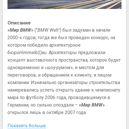
Описание
«
Мир BMW
»
("
BMW Welt"
) был задуман в начале
2000-х годов, тогда же был проведен конкурс, на
котором победило архитектурное
бюро
Himmelb(l)au
. Архитекторы предложили
концепт выставочного пространства, которое будет
одновременно и «
шоу-румом
», и местом для
переговоров, и обращением к клиенту, и лицом
компании. Изначально организаторы строительства
намеревались успеть открыть здание к чемпионату
мира по футболу 2006 года, проводившемуся в
Германии, но сильно опоздали –
«
Мир BMW
»
открылся лишь в октябре 2007 года.
Показать больше