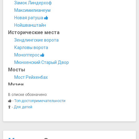
Замок Линдерхоф
Максимилианеум
Новая ратуша
Нойшванштайн
Исторические места
Зендлингские ворота
Карловы ворота
Моноптерос
Мюнхенский Старый Двор
Мосты
Мост Рейхенбах
Музеи
Баварский археологический музей
В списке обозначено:
Баварский национальный музей
-
Топ-достопримечательности
Галерея Шака
-
Для детей
Глиптотека
Городская галерея в доме Ленбаха
Государственное античное собрание
Дом искусства