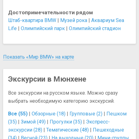
Достопримечательности рядом
Штаб-квартира BMW
|
Музей рока
|
Аквариум Sea
Life
|
Олимпийский парк
|
Олимпийский стадион
Показать «Мир BMW» на карте
Экскурсии в Мюнхене
Все экскурсии на русском языке. Можно сразу
выбрать необходимую категорию экскурсий.
Все (55)
|
Обзорные (18)
|
Групповые (2)
|
Пешком
(35)
|
Зимой (49)
|
Прогулки (35)
|
Экспресс-
экскурсии (28)
|
Тематические (48)
|
Пешеходные
(34)
|
Весной (23)
|
На выходные (20)
|
Мини-группы