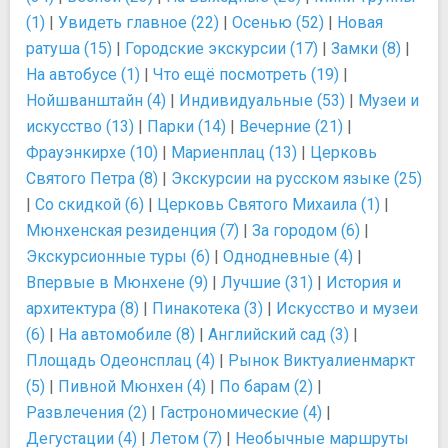
(1)
|
Увидеть главное (22)
|
Осенью (52)
|
Новая
ратуша (15)
|
Городские экскурсии (17)
|
Замки (8)
|
На автобусе (1)
|
Что ещё посмотреть (19)
|
Нойшванштайн (4)
|
Индивидуальные (53)
|
Музеи и
искусство (13)
|
Парки (14)
|
Вечерние (21)
|
Фрауэнкирхе (10)
|
Мариенплац (13)
|
Церковь
Святого Петра (8)
|
Экскурсии на русском языке (25)
|
Со скидкой (6)
|
Церковь Святого Михаила (1)
|
Мюнхенская резиденция (7)
|
За городом (6)
|
Экскурсионные туры (6)
|
Однодневные (4)
|
Впервые в Мюнхене (9)
|
Лучшие (31)
|
История и
архитектура (8)
|
Пинакотека (3)
|
Искусство и музеи
(6)
|
На автомобиле (8)
|
Английский сад (3)
|
Площадь Одеонсплац (4)
|
Рынок Виктуалиенмаркт
(5)
|
Пивной Мюнхен (4)
|
По барам (2)
|
Развлечения (2)
|
Гастрономические (4)
|
Дегустации (4)
|
Летом (7)
|
Необычные маршруты