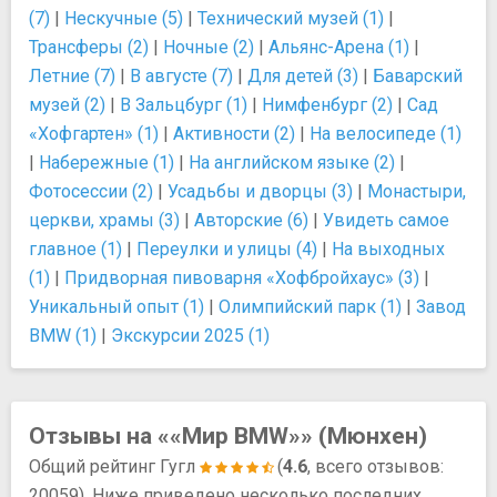
(7)
|
Нескучные (5)
|
Технический музей (1)
|
Трансферы (2)
|
Ночные (2)
|
Альянс-Арена (1)
|
Летние (7)
|
В августе (7)
|
Для детей (3)
|
Баварский
музей (2)
|
В Зальцбург (1)
|
Нимфенбург (2)
|
Сад
«Хофгартен» (1)
|
Активности (2)
|
На велосипеде (1)
|
Набережные (1)
|
На английском языке (2)
|
Фотосессии (2)
|
Усадьбы и дворцы (3)
|
Монастыри,
церкви, храмы (3)
|
Авторские (6)
|
Увидеть самое
главное (1)
|
Переулки и улицы (4)
|
На выходных
(1)
|
Придворная пивоварня «Хофбройхаус» (3)
|
Уникальный опыт (1)
|
Олимпийский парк (1)
|
Завод
BMW (1)
|
Экскурсии 2025 (1)
Отзывы на ««Мир BMW»» (Мюнхен)
Общий рейтинг Гугл
(
4.6
, всего отзывов:
20059). Ниже приведено несколько последних