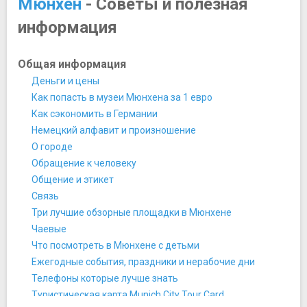
Мюнхен
- Советы и полезная
Египетский музей
информация
Мир BMW
Музей Брандхорста
Музей Игрушек
Общая информация
Музей Пива и Октоберфеста
Деньги и цены
Музей рока
Как попасть в музеи Мюнхена за 1 евро
Мюнхенская резиденция
Как сэкономить в Германии
Мюнхенский городской музей
Немецкий алфавит и произношение
Немецкий музей
О городе
Немецкий музей охоты и рыболовства
Обращение к человеку
Новая пинакотека
Общение и этикет
Пинакотека современности
Связь
Старая пинакотека
Три лучшие обзорные площадки в Мюнхене
Ночная жизнь, рестораны, кабаре
Чаевые
Клуб Harry Klein
Что посмотреть в Мюнхене с детьми
Ресторан L'Atelier gourmet
​Ежегодные события, праздники и нерабочие дни
Ресторан Weisses Brauhaus
​Телефоны которые лучше знать
Хофбройхаус
​Туристическая карта Munich City Tour Card