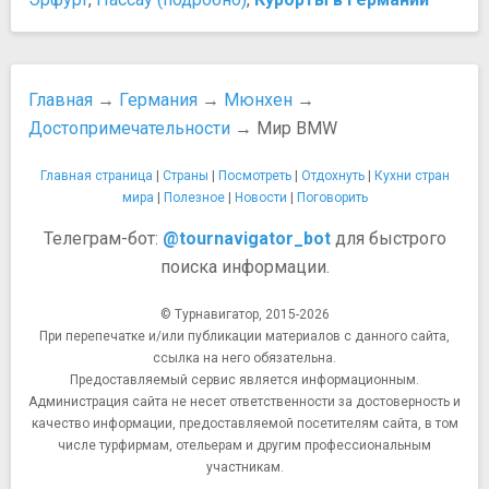
Национальный театр
​Иоганн Вольфганг Гёте
Старый театр в резиденции
​Карл Маркс
Храмы, соборы, монастыри
​Людвиг Ван Бетховен
Азамкирхе
​Фридрих Энгельс
Главная
→
Германия
→
Мюнхен
→
Кафедральный собор Святых Новомучеников и
Развлечения и отдых
Достопримечательности
→ Мир BMW
Исповедников Российских и Святителя Николая
Как не испортить отдых на Октоберфесте: семь
Театинеркирхе
практических советов
Главная страница
|
Страны
|
Посмотреть
|
Отдохнуть
|
Кухни стран
Фрауэнкирхе (Собор Пресвятой Девы Марии)
Лучшие ночные клубы
мира
|
Полезное
|
Новости
|
Поговорить
Церковь Святого Михаила
Необычное место для сёрфинга. Посмотреть,
Телеграм-бот:
@tournavigator_bot
для быстрого
Активный отдых, аттракционы, развлечения
попробовать
поиска информации.
Аквариум Sea Life
Октоберфест
Прочее
​Рыцарский турнир в Кальтенберге
© Турнавигатор, 2015-2026
Альянц Арена
Покупки
При перепечатке и/или публикации материалов с данного сайта,
Баварская Государственная Библиотека
Tax Free в Германии
ссылка на него обязательна.
Бронзовая фигура кабанчика
Предоставляемый сервис является информационным.
Когда распродажи в Германии
Администрация сайта не несет ответственности за достоверность и
Виктуалиенмаркт
Рынки и ярмарки
качество информации, предоставляемой посетителям сайта, в том
Главный вокзал Мюнхена
Что привезти из Германии?
числе турфирмам, отельерам и другим профессиональным
Глокеншпиль
Шопинг
участникам.
Зоологическая государственная коллекция Мюнхена
Шопинг в Германии