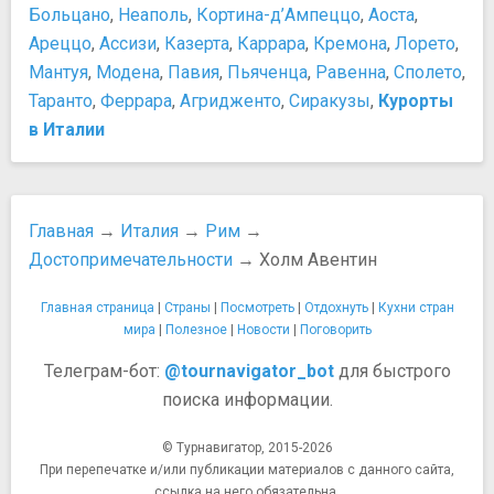
Площадь Испании
Больцано
Рекомендации по шопингу
,
Неаполь
,
Кортина-д’Ампеццо
,
Аоста
,
Площадь Торре-Арджентина
Список торговых улиц в Риме
Ареццо
,
Ассизи
,
Казерта
,
Каррара
,
Кремона
,
Лорето
,
Пьяцца Венеция
Сувениры и шопинг
Мантуя
,
Модена
,
Павия
,
Пьяченца
,
Равенна
,
Сполето
,
Пьяцца Навона
Что привезти из Рима
Таранто
,
Феррара
,
Агридженто
,
Сиракузы
,
Курорты
Пьяцца-дель-Пополо
Шопинг-этикет
в Италии
Фонтан Баркачча
Еда и напитки
Фонтан Треви
Граппа
Фонтан Четырёх рек
Кофе
Театры и концертные залы
Обед и ужин
Главная
→
Италия
→
Рим
→
Концертный зал Парко-делла-Музика
Оливковое масло Италии
Достопримечательности
→ Холм Авентин
Кукольный театр “Сан-Карлино”
Пармезан
Римский оперный театр
Пармская ветчина
Главная страница
|
Страны
|
Посмотреть
|
Отдохнуть
|
Кухни стран
Театр Арджентина
Питьевая вода
мира
|
Полезное
|
Новости
|
Поговорить
Храмы, соборы, монастыри
Самая вкусная пицца в Риме
Телеграм-бот:
@tournavigator_bot
для быстрого
Базилика Сан-Джованни (Латеранская базилика)
Сиеста
поиска информации.
Базилика Сан-Паоло-фуори-ле-Мура
Что нужно знать о еде в Италии?
Базилика Сант-Аньезе-ин-Агоне
Транспорт
© Турнавигатор, 2015-2026
Базилика Санта-Прасседе
Аренда автомобиля в Италии
При перепечатке и/или публикации материалов с данного сайта,
Базилика Святого Климента
Аренда мопеда и велосипеда
ссылка на него обязательна.