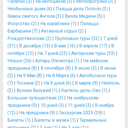
Палатин (3)
|
На мотоцикле (3)
|
Мотопрогулки (3)
|
Необычные дома (6)
|
Пьяцца дель Пополо (2)
|
Замок святого Ангела (3)
|
Вилла Медичи (5)
|
Искусство (2)
|
На кораблике (1)
|
Палаццо
Барберини (7)
|
Активный отдых (2)
|
Рождественские (2)
|
Групповые туры (32)
|
7 дней
(31)
|
В декабре (13)
|
В мае (16)
|
В апреле (17)
|
В
октябре (12)
|
На 7 дней (22)
|
Авторские туры (33)
|
Новые (26)
|
Алтарь Отечества (1)
|
На майские
праздники (8)
|
В сентябре (9)
|
В июле (3)
|
В июне
(5)
|
На 9 Мая (8)
|
На 8 Марта (6)
|
Автобусные туры
(7)
|
Тоскана (2)
|
На 8 дней (6)
|
В марте (9)
|
Неаполь
(2)
|
Вулкан Везувий (1)
|
Кастель-дель-Ово (1)
|
Большое путешествие (3)
|
На ноябрьские
праздники (9)
|
10 дней (3)
|
11 дней (3)
|
В ноябре
(12)
|
На праздники (9)
|
Экскурсии 2025 (29)
|
Билеты (1)
|
Билеты в музеи (1)
|
Термальные
источники (2)
|
3 дня (1)
|
На 3 дня (1)
|