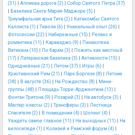
(31)
|
Аппиева дорога (2)
|
Собор Святого Петра (37)
|
Базилика Санта-Мария-Маджоре (5)
|
Триумфальная арка Тита (2)
|
Катакомбы Святого
Каллиста (1)
|
Тиволи (6)
|
Уникальный опыт (26)
|
Фотосессии (22)
|
Набережные (15)
|
Релакс и
романтика (11)
|
Караваджо (9)
|
Пинакотека
Ватикана (10)
|
По барам (3)
|
Пожить как местный
(17)
|
Латеранская базилика (3)
|
Активности (15)
|
Однодневные (21)
|
Летом (37)
|
Игры (6)
|
Христианский Рим (21)
|
Парк Боргезе (8)
|
Летние
(38)
|
В августе (36)
|
На Рождество (8)
|
Мини-
группы (48)
|
Площадь Торре-Арджентина (13)
|
Фонтан Тритона (9)
|
Розарий (3)
|
На автобусе (3)
|
Мастер-классы (2)
|
Трансферы (3)
|
Лестница
Спасителя (2)
|
В помещении (4)
|
Шопинг (4)
|
Увидеть самое главное (11)
|
На выходных (11)
|
На
велосипеде (1)
|
Колизей и Римский форум (4)
|