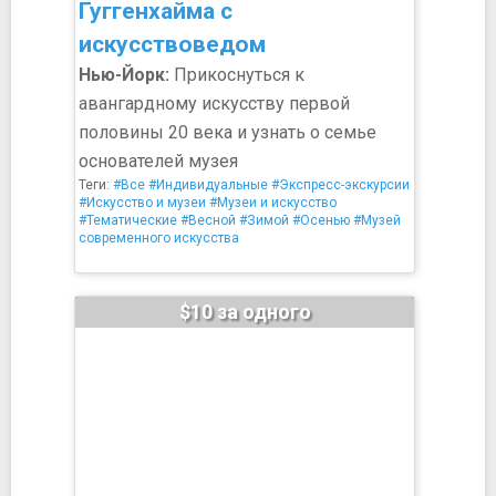
Гуггенхайма с
искусствоведом
Нью-Йорк:
Прикоснуться к
авангардному искусству первой
половины 20 века и узнать о семье
основателей музея
Теги:
#Все
#Индивидуальные
#Экспресс-экскурсии
#Искусство и музеи
#Музеи и искусство
#Тематические
#Весной
#Зимой
#Осенью
#Музей
современного искусства
$10 за одного