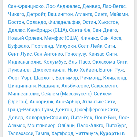
Сан-Франциско
,
Лос-Анджелес
,
Денвер
,
Лас-Вегас
,
Чикаго
,
Детройт
,
Вашингтон
,
Атланта
,
Сиэтл
,
Майами
,
Бостон
,
Орландо
,
Филадельфия
,
Остин
,
Хьюстон
,
Даллас
,
Кембридж (США)
,
Санта-Фе
,
Сан-Диего
,
Новый Орлеан
,
Мемфис (США)
,
Финикс
,
Сан-Хосе
,
Буффало
,
Портленд
,
Милуоки
,
Солт-Лейк-Сити
,
Сент-Луис
,
Сан-Антонио
,
Гонолулу
,
Канзас-Сити
,
Индианаполис
,
Колумбус
,
Эль-Пасо
,
Оклахома-Сити
,
Луисвилл
,
Джексонвилл
,
Нью-Хейвен
,
Батон-Руж
,
Форт-Уэрт
,
Шарлотт
,
Балтимор
,
Ричмонд
,
Кливленд
,
Цинциннати
,
Нашвилл
,
Альбукерке
,
Сакраменто
,
Миннеаполис
,
Сейлем (Массачусетс)
,
Сейлем
(Орегон)
,
Анкоридж
,
Анн-Арбор
,
Атлантик-Сити
,
Гранд-Рапидс
,
Гуам
,
Дейтон
,
Джефферсон-Сити
,
Довер
,
Колорадо-Спрингс
,
Литл-Рок
,
Лонг-Бич
,
Лос-
Аламос
,
Монтпилиер
,
Олбани
,
Пало-Альто
,
Питсбург
,
Таллахасси
,
Тампа
,
Хартфорд
,
Чаттануга
,
Курорты в