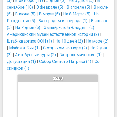
(3)
|
В октябре (11)
|
5 дней (5)
|
На 5 дней (5)
|
В
сентябре (10)
|
В феврале (5)
|
В апреле (5)
|
В июле
(5)
|
В июне (5)
|
В марте (5)
|
На 8 Марта (5)
|
На
Рождество (5)
|
За городом и природа (1)
|
В январе
(5)
|
На 7 дней (5)
|
Эмпайр-стейт-билдинг (2)
|
Американский музей естественной истории (2)
|
Штаб-квартира ООН (1)
|
На 10 дней (2)
|
На море (2)
|
Майами-Бич (1)
|
С отдыхом на море (2)
|
На 2 дня
(2)
|
Автобусные туры (2)
|
Гастрономические (1)
|
Дегустации (1)
|
Собор Святого Патрика (1)
|
Со
скидкой (1)
$260