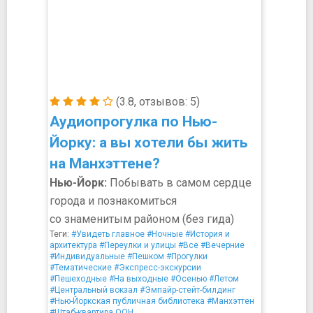
(3.8, отзывов: 5)
Аудиопрогулка по Нью-
Йорку: а вы хотели бы жить
на Манхэттене?
Нью-Йорк:
Побывать в самом сердце
города и познакомиться
со знаменитым районом (без гида)
Теги:
#Увидеть главное
#Ночные
#История и
архитектура
#Переулки и улицы
#Все
#Вечерние
#Индивидуальные
#Пешком
#Прогулки
#Тематические
#Экспресс-экскурсии
#Пешеходные
#На выходные
#Осенью
#Летом
#Центральный вокзал
#Эмпайр-стейт-билдинг
#Нью-Йоркская публичная библиотека
#Манхэттен
#Штаб-квартира ООН