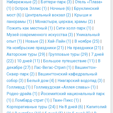
Набережные (2)
|
Бэттери-парк (3)
|
Отель «Плаза»
(1)
|
Остров Эллис (1)
|
Ночные (6)
|
Бруклинский
мост (6)
|
Центральный вокзал (2)
|
Крыши и
панорамы (1)
|
Монастыри, церкви, храмы (2)
|
Пожить как местный (1)
|
Сити-холл-парк (1)
|
Музей современного искусства (3)
|
Уникальный
опыт (1)
|
Новые (2)
|
Хай-Лайн (1)
|
В ноябре (25)
|
На ноябрьские праздники (21)
|
На праздники (21)
|
Авторские туры (29)
|
Групповые туры (29)
|
7 дней
(22)
|
10 дней (11)
|
Большое путешествие (11)
|
В
декабре (27)
|
Лас-Вегас-Стрип (1)
|
Вашингтон-
Сквер-парк (2)
|
Вашингтонский кафедральный
собор (3)
|
Белый дом (4)
|
Ниагарский водопад (3)
|
Голливуд (1)
|
Голливудская «Аллея славы» (1)
|
Родео-драйв (1)
|
Йосемитский национальный парк
(1)
|
Ломбард-стрит (1)
|
Твин-Пикс (1)
|
Корпоративные туры (24)
|
На 8 дней (6)
|
Капитолий