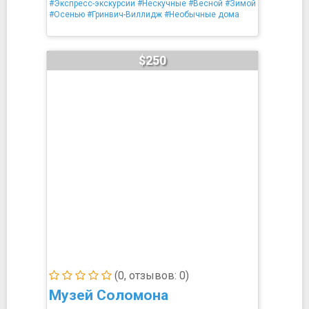
#Экспресс-экскурсии
#Нескучные
#Весной
#Зимой
#Осенью
#Гринвич-Виллидж
#Необычные дома
$250
(0, отзывов: 0)
Музей Соломона