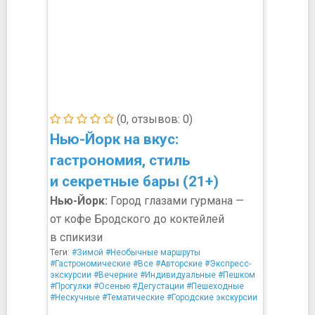
(0, отзывов: 0)
Нью-Йорк на вкус:
гастрономия, стиль
и секретные бары (21+)
Нью-Йорк:
Город глазами гурмана —
от кофе Бродского до коктейлей
в спикизи
Теги:
#Зимой
#Необычные маршруты
#Гастрономические
#Все
#Авторские
#Экспресс-
экскурсии
#Вечерние
#Индивидуальные
#Пешком
#Прогулки
#Осенью
#Дегустации
#Пешеходные
#Нескучные
#Тематические
#Городские экскурсии