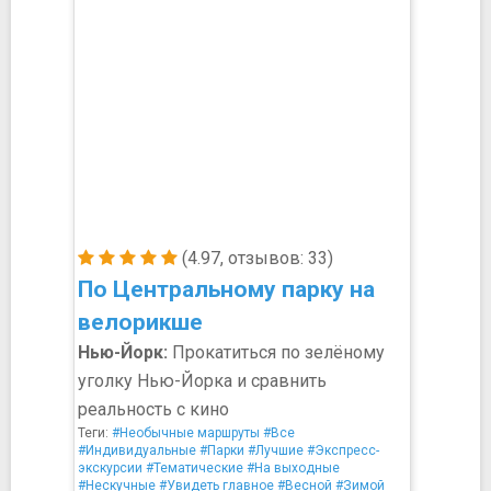
(4.97, отзывов: 33)
По Центральному парку на
велорикше
Нью-Йорк:
Прокатиться по зелёному
уголку Нью-Йорка и сравнить
реальность с кино
Теги:
#Необычные маршруты
#Все
#Индивидуальные
#Парки
#Лучшие
#Экспресс-
экскурсии
#Тематические
#На выходные
#Нескучные
#Увидеть главное
#Весной
#Зимой