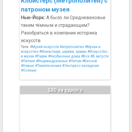
Клойстерс (Метрополитен) с
патроном музея
Нью-Йорк:
А было ли Средневековье
таким тёмным и страдающим?
Разобраться в компании историка
искусств
Теги:
#Музей искусств Метрополитен
#Музеи и
искусство
#Монастыри, церкви, храмы
#Искусство
и музеи
#Парки
#Необычные дома
#Все
#В августе
#Летние
#Индивидуальные
#Летом
#Весной
#Новые
#Тематические
#Экспресс-экскурсии
#Осенью
$80 за одного