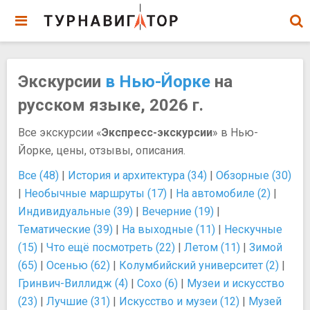
Экскурсии
в Нью-Йорке
на
русском языке, 2026 г.
Все экскурсии «
Экспресс-экскурсии
» в Нью-
Йорке, цены, отзывы, описания.
Все (48)
|
История и архитектура (34)
|
Обзорные (30)
|
Необычные маршруты (17)
|
На автомобиле (2)
|
Индивидуальные (39)
|
Вечерние (19)
|
Тематические (39)
|
На выходные (11)
|
Нескучные
(15)
|
Что ещё посмотреть (22)
|
Летом (11)
|
Зимой
(65)
|
Осенью (62)
|
Колумбийский университет (2)
|
Гринвич-Виллидж (4)
|
Сохо (6)
|
Музеи и искусство
(23)
|
Лучшие (31)
|
Искусство и музеи (12)
|
Музей