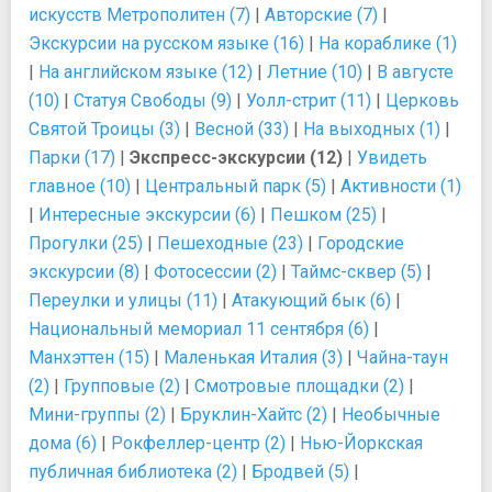
искусств Метрополитен (7)
|
Авторские (7)
|
Экскурсии на русском языке (16)
|
На кораблике (1)
|
На английском языке (12)
|
Летние (10)
|
В августе
(10)
|
Статуя Свободы (9)
|
Уолл-стрит (11)
|
Церковь
Cвятой Троицы (3)
|
Весной (33)
|
На выходных (1)
|
Парки (17)
|
Экспресс-экскурсии (12)
|
Увидеть
главное (10)
|
Центральный парк (5)
|
Активности (1)
|
Интересные экскурсии (6)
|
Пешком (25)
|
Прогулки (25)
|
Пешеходные (23)
|
Городские
экскурсии (8)
|
Фотосессии (2)
|
Таймс-сквер (5)
|
Переулки и улицы (11)
|
Атакующий бык (6)
|
Национальный мемориал 11 сентября (6)
|
Манхэттен (15)
|
Маленькая Италия (3)
|
Чайна-таун
(2)
|
Групповые (2)
|
Смотровые площадки (2)
|
Мини-группы (2)
|
Бруклин-Хайтс (2)
|
Необычные
дома (6)
|
Рокфеллер-центр (2)
|
Нью-Йоркская
публичная библиотека (2)
|
Бродвей (5)
|