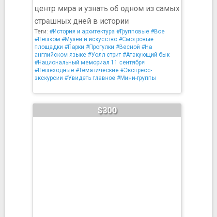
центр мира и узнать об одном из самых
страшных дней в истории
Теги:
#История и архитектура
#Групповые
#Все
#Пешком
#Музеи и искусство
#Смотровые
площадки
#Парки
#Прогулки
#Весной
#На
английском языке
#Уолл-стрит
#Атакующий бык
#Национальный мемориал 11 сентября
#Пешеходные
#Тематические
#Экспресс-
экскурсии
#Увидеть главное
#Мини-группы
$300