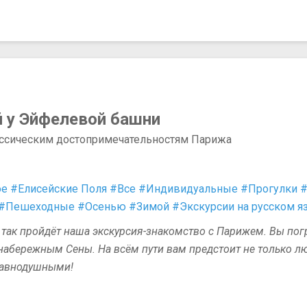
й у Эйфелевой башни
ассическим достопримечательностям Парижа
ое
#Елисейские Поля
#Все
#Индивидуальные
#Прогулки
#
#Пешеходные
#Осенью
#Зимой
#Экскурсии на русском я
так пройдёт наша экскурсия-знакомство с Парижем. Вы погр
 набережным Сены. На всём пути вам предстоит не только л
 равнодушными!