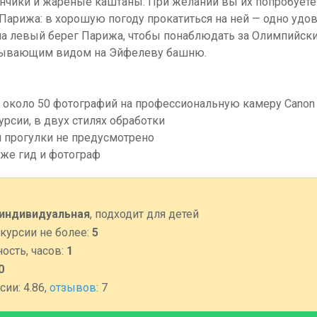
нчики и жареные каштаны. При желании вы их попробуете 
арижа: в хорошую погоду прокатиться на ней — одно удо
а левый берег Парижа, чтобы понаблюдать за Олимпийски
атывающим видом на Эйфелеву башню.
ю около 50 фотографий на профессиональную камеру Canon
урсии, в двух стилях обработки
 прогулки не предусмотрено
кже гид и фотограф
индивидуальная
, подходит для детей
курсии не более:
5
ость, часов:
1
0
ии: 4.86,
отзывов
: 7