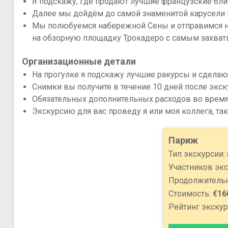
Я подскажу, где продают лучшие французские бли
Далее мы дойдём до самой знаменитой карусели П
Мы полюбуемся набережной Сены и отправимся н
на обзорную площадку Трокадеро с самым захв
Организационные детали
На прогулке я подскажу лучшие ракурсы и сдела
Снимки вы получите в течение 10 дней после экск
Обязательных дополнительных расходов во время
Экскурсию для вас проведу я или моя коллега, та
Париж
Тип экскурсии:
Участников экс
Продолжительн
Стоимость:
€16
Рейтинг экскурс