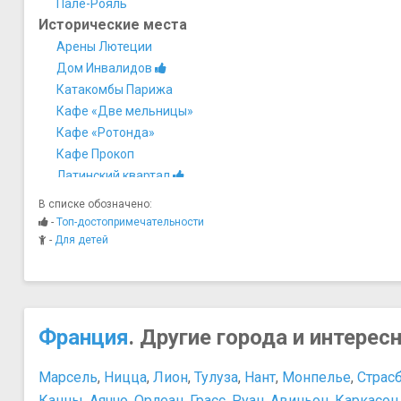
Пале-Рояль
Исторические места
Арены Лютеции
Дом Инвалидов
Катакомбы Парижа
Кафе «Две мельницы»
Кафе «Ротонда»
Кафе Прокоп
Латинский квартал
Монмартр
В списке обозначено:
Остров Сите
-
Топ-достопримечательности
Площадь Бастилии
-
Для детей
Мосты
Мост Архиепархии
Музеи
Город науки и техники
Франция
. Другие города и интерес
Дом-музей Оноре де Бальзака
Лувр
Марсель
,
Ницца
,
Лион
,
Тулуза
,
Нант
,
Монпелье
,
Страс
Музей Карнавале
Канны
,
Аяччо
,
Орлеан
,
Грасс
,
Руан
,
Авиньон
,
Каркасон