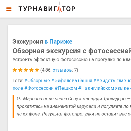
Экскурсия
в Париже
Обзорная экскурсия с фотосессие
Устроить эффектную фотосессию на прогулке по кл
(4.86,
отзывов
: 7)
Теги:
#Обзорные
#Эйфелева башня
#Увидеть главн
поле
#Фотосессии
#Пешком
#На английском языке
От Марсова поля через Сену к площади Трокадеро — 
прокатитесь на знаменитой карусели и погуляете по
на их фоне. Результат фотопрогулки не оставит вас