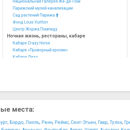
Национальная галерея Же-де-Пом
Парижский музей канализации
Сад растений Парижа
Фонд Louis Vuitton
Центр Жоржа Помпиду
Ночная жизнь, рестораны, кабаре
Кабаре Crazy Horse
Кабаре «Проворный кролик»
Кабаре Лидо
Мулен Руж
Ресторан Maxim's
Памятники, скульптуры, статуи
Луксорский обелиск
Мемориал жертвам депортации
Скульптура "Человек, проходящий сквозь стену"
Триумфальная арка
ные места:
Парки и природные достопримечательности
Булонский лес
бург
,
Бордо
,
Лилль
,
Ренн
,
Реймс
,
Сент-Этьен
,
Гавр
,
Тулон
,
Гр
Диснейленд
,
Биарриц
,
Аркашон
,
Фонтенбло
,
Аррас
,
Шартр
,
Ангулем
,
Кол