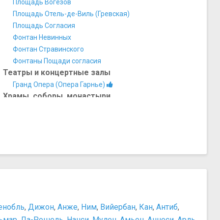
Площадь Вогезов
Площадь Отель-де-Виль (Гревская)
Площадь Согласия
Фонтан Невинных
Фонтан Стравинского
Фонтаны Пощади согласия
Театры и концертные залы
Гранд Опера (Опера Гарнье)
Храмы, соборы, монастыри
Базилика Сакре-Кёр
Пантеон
Сент-Шапель
Собор Парижской Богоматери (Нотр-Дам-де-Пари)
Прочее
Башня Монпарнас
Кафе де ля Пэ
Кладбище Пер-Лашез
Остров Сен-Луи
енобль
,
Дижон
,
Анже
,
Ним
,
Вийербан
,
Кан
,
Антиб
,
Район Дефанс
ьмар
,
Ла-Рошель
,
Нанси
,
Мулен
,
Амьен
,
Аннеси
,
Арль
,