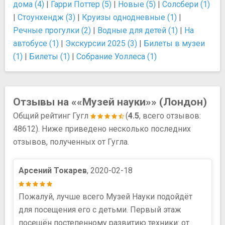
дома (4)
|
Гарри Поттер (5)
|
Новые (5)
|
Солсбери (1)
|
Стоунхендж (3)
|
Круизы однодневные (1)
|
Речные прогулки (2)
|
Водные для детей (1)
|
На
автобусе (1)
|
Экскурсии 2025 (3)
|
Билеты в музеи
(1)
|
Билеты (1)
|
Собрание Уоллеса (1)
Отзывы на ««Музей науки»» (Лондон)
Общий рейтинг Гугл
(
4.5
, всего отзывов:
48612). Ниже приведено несколько последних
отзывов, полученных от Гугла.
Арсений Токарев
, 2020-02-18
Пожалуй, лучше всего Музей Науки подойдёт
для посещения его с детьми. Первый этаж
посещён постепенному развитию техники: от