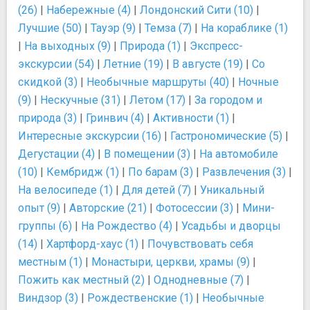
(26)
|
Набережные (4)
|
Лондонский Сити (10)
|
Лучшие (50)
|
Тауэр (9)
|
Темза (7)
|
На кораблике (1)
|
На выходных (9)
|
Природа (1)
|
Экспресс-
экскурсии (54)
|
Летние (19)
|
В августе (19)
|
Со
скидкой (3)
|
Необычные маршруты (40)
|
Ночные
(9)
|
Нескучные (31)
|
Летом (17)
|
За городом и
природа (3)
|
Гринвич (4)
|
Активности (1)
|
Интересные экскурсии (16)
|
Гастрономические (5)
|
Дегустации (4)
|
В помещении (3)
|
На автомобиле
(10)
|
Кембридж (1)
|
По барам (3)
|
Развлечения (3)
|
На велосипеде (1)
|
Для детей (7)
|
Уникальный
опыт (9)
|
Авторские (21)
|
Фотосессии (3)
|
Мини-
группы (6)
|
На Рождество (4)
|
Усадьбы и дворцы
(14)
|
Хартфорд-хаус (1)
|
Почувствовать себя
местным (1)
|
Монастыри, церкви, храмы (9)
|
Пожить как местный (2)
|
Однодневные (7)
|
Виндзор (3)
|
Рождественские (1)
|
Необычные