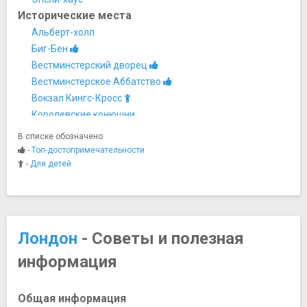
Исторические места
Альберт-холл
Биг-Бен
Вестминстерский дворец
Вестминстерское Аббатство
Вокзал Кингс-Кросс
Королевские конюшни
Лондонский Тауэр
В списке обозначено:
Музей и штаб-квартира Черчилля
-
Топ-достопримечательности
Хайгейтское кладбище
-
Для детей
Церковь Тамплиеров
Мосты
Мост Миллениум
Тауэрский мост
Лондон
- Советы и полезная
Музеи
информация
Британская библиотека
Британский музей
Галерея Саатчи
Общая информация