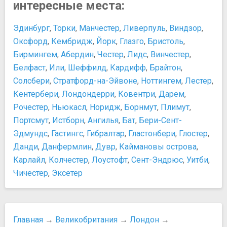
интересные места:
Музей мадам Тюссо
​The Beatles
Музей моды и текстиля в Лондоне
Развлечения и отдых
Эдинбург
,
Торки
,
Манчестер
,
Ливерпуль
,
Виндзор
,
Музей науки
Активный отдых, развлечения и ночная жизнь
Оксфорд
,
Кембридж
,
Йорк
,
Глазго
,
Бристоль
,
Музей общественного транспорта
Покупки
Бирмингем
,
Абердин
,
Честер
,
Лидс
,
Винчестер
,
Музей сэра Джона Соуна
Возврат налогов в Лондоне и Такс-Фри
Белфаст
,
Или
,
Шеффилд
,
Кардифф
,
Брайтон
,
Музей торговых марок, упаковки и рекламы
Когда распродажи в Великобритании?
Солсбери
,
Стратфорд-на-Эйвоне
,
Ноттингем
,
Лестер
,
Музей тюрьмы Клинк
Лондонские рынки
Музей ФК "Арсенал"
Кентербери
,
Лондондерри
,
Ковентри
,
Дарем
,
Сувениры из Англии
Музей Шерлока Холмса
Рочестер
,
Ньюкасл
,
Норидж
,
Борнмут
,
Плимут
,
Таможня и Такс-Фри в Англии
Национальная портретная галерея
Портсмут
Шопинг в Лондоне
,
Истборн
,
Ангилья
,
Бат
,
Бери-Сент-
Национальный морской музей
Шопинг-районы
Эдмундс
,
Гастингс
,
Гибралтар
,
Гластонбери
,
Глостер
,
Собрание Уоллеса
Еда и напитки
Данди
,
Данфермлин
,
Дувр
,
Каймановы острова
,
Уимблдонский музей большого тенниса
10 лучших баров, ресторанов и кафе в Лондоне
Карлайл
,
Колчестер
,
Лоустофт
,
Сент-Эндрюс
,
Уитби
,
Фулемский дворец
Еда в Лондоне
Чичестер
,
Эксетер
Ночная жизнь, рестораны, кабаре
Пабы Лондона
Бар "Skylounge"
Популярные пабы Лондона
Паб "Красный лев"
Чай – традиционный напиток Британии
Паб "Повешение, потрошение и четвертование"
Транспорт
Главная
→
Великобритания
→
Лондон
→
Паб "Старый Чеширский Сыр"