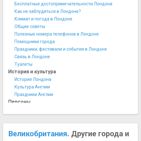
Галерея Тейт Британия
Бесплатные достопримечательности Лондона
Галерея Тейт Модерн
Как не заблудиться в Лондоне?
Гринвичская королевская обсерватория
Климат и погода в Лондоне
Дом-музей Диккенса
Общие советы
Имперский военный музей
Полезные номера телефонов в Лондоне
Институт искусства Курто
Помощники города
Королевская академия художеств
Праздники, фестивали и события в Лондоне
Королевская галерея
Связь в Лондоне
Лондонская национальная галерея
Туалеты
Лондонский музей Кино
История и культура
Лондонский планетарий
История Лондона
Музей "Коллекция Велкома"
Культура Англии
Музей "Хантэриан"
Праздники Англии
Музей Виктории и Альберта
Персоны
Музей Джеффри
Исаак Ньютон - великий ученый
Музей естествознания
Королева Виктория
Музей Королевских военно-воздушных сил
Уинстон Черчилль
Музей Лондона
Великобритания
. Другие города и
Черчилль - интересное
Музей лондонских доков
Эми Уайнхаус