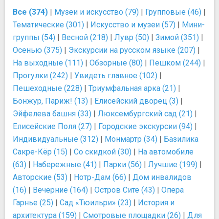
Все (374)
|
Музеи и искусство (79)
|
Групповые (46)
|
Тематические (301)
|
Искусство и музеи (57)
|
Мини-
группы (54)
|
Весной (218)
|
Лувр (50)
|
Зимой (351)
|
Осенью (375)
|
Экскурсии на русском языке (207)
|
На выходные (111)
|
Обзорные (80)
|
Пешком (244)
|
Прогулки (242)
|
Увидеть главное (102)
|
Пешеходные (228)
|
Триумфальная арка (21)
|
Бонжур, Париж! (13)
|
Елисейский дворец (3)
|
Эйфелева башня (33)
|
Люксембургский сад (21)
|
Елисейские Поля (27)
|
Городские экскурсии (94)
|
Индивидуальные (312)
|
Монмартр (34)
|
Базилика
Сакре-Кёр (15)
|
Со скидкой (30)
|
На автомобиле
(63)
|
Набережные (41)
|
Парки (56)
|
Лучшие (199)
|
Авторские (53)
|
Нотр-Дам (66)
|
Дом инвалидов
(16)
|
Вечерние (164)
|
Остров Сите (43)
|
Опера
Гарнье (25)
|
Сад «Тюильри» (23)
|
История и
архитектура (159)
|
Смотровые площадки (26)
|
Для