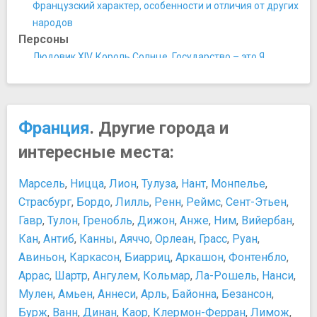
Парижский музей канализации
Французский характер, особенности и отличия от других
Сад растений Парижа
народов
Фонд Louis Vuitton
Персоны
Центр Жоржа Помпиду
Людовик XIV. Король Солнце. Государство – это Я
Ночная жизнь, рестораны, кабаре
Наполеон Бонапарт
Кабаре Crazy Horse
Ришелье. Власть, женщины и кошки...
Кабаре «Проворный кролик»
Развлечения и отдых
Кабаре Лидо
Франция
. Другие города и
Куда пойти ночью
Мулен Руж
Лайфхаки при посещении Диснейленда
интересные места:
Ресторан Maxim's
Покупки
Памятники, скульптуры, статуи
Tax Free
Марсель
,
Ницца
,
Лион
,
Тулуза
,
Нант
,
Монпелье
,
Луксорский обелиск
Когда распродажи во Франции
Страсбург
,
Бордо
,
Лилль
,
Ренн
,
Реймс
,
Сент-Этьен
,
Мемориал жертвам депортации
Таможня и Tax-Free во Франции
Гавр
,
Тулон
,
Гренобль
,
Дижон
,
Анже
,
Ним
,
Вийербан
,
Скульптура "Человек, проходящий сквозь стену"
Торговые центры Парижа
Кан
,
Антиб
,
Канны
,
Аяччо
,
Орлеан
,
Грасс
,
Руан
,
Триумфальная арка
Шопинг в Париже
Парки и природные достопримечательности
Авиньон
,
Каркасон
,
Биарриц
,
Аркашон
,
Фонтенбло
,
Еда и напитки
Булонский лес
Аррас
,
Шартр
,
Ангулем
,
Кольмар
,
Ла-Рошель
,
Нанси
,
Бесплатные предложения от заведений питания
Диснейленд
Мулен
,
Амьен
,
Аннеси
,
Арль
,
Байонна
,
Безансон
,
Кое-что о еде
Люксембургский сад
Бурж
Коньяк
,
Ванн
,
Динан
,
Каор
,
Клермон-Ферран
,
Лимож
,