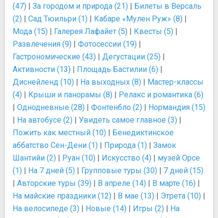
(47)
|
За городом и природа (21)
|
Билеты в Версаль
(2)
|
Сад Тюильри (1)
|
Кабаре «Мулен Руж» (8)
|
Мода (15)
|
Галерея Лафайет (5)
|
Квесты (5)
|
Развлечения (9)
|
Фотосессии (19)
|
Гастрономические (43)
|
Дегустации (25)
|
Активности (13)
|
Площадь Бастилии (6)
|
Диснейленд (10)
|
На выходных (8)
|
Мастер-классы
(4)
|
Крыши и панорамы (8)
|
Релакс и романтика (6)
|
Однодневные (28)
|
Фонтенбло (2)
|
Нормандия (15)
|
На автобусе (2)
|
Увидеть самое главное (3)
|
Пожить как местный (10)
|
Бенедиктинское
аббатство Сен-Дени (1)
|
Природа (1)
|
Замок
Шантийи (2)
|
Руан (10)
|
Искусство (4)
|
музей Орсе
(1)
|
На 7 дней (5)
|
Групповые туры (30)
|
7 дней (15)
|
Авторские туры (39)
|
В апреле (14)
|
В марте (16)
|
На майские праздники (12)
|
В мае (13)
|
Этрета (10)
|
На велосипеде (3)
|
Новые (14)
|
Игры (2)
|
На