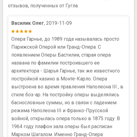
отзывов, полученных от Гугла.
Василик Олег
, 2019-11-09
Опера Гарнье, до 1989 года называлась просто
Парижской Оперой или Гранд-Опера. С
появлением Оперы Бастилии, старая опера
названа по фамилии построившего ее
архитектора - Шарья Гарнье, так же известного
постройкой казино в Монте-Карло. Опера
выстроена во время правления Наполеона III , в
стиле боз-ар. На постройку оперы выделялись
баснословные суммы, но в связи с падением
режима Наполеона III и Франко-Прусской
войной, открылась опера только в 1875 году. В
1964 году плафон зала оперы был расписан
Марком Шагалом. Именно Гранд-Опера