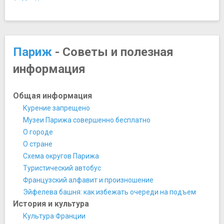
Мосты
Мост Архиепархии
Музеи
Город науки и техники
Париж
- Советы и полезная
Дом-музей Оноре де Бальзака
информация
Лувр
Музей Карнавале
Музей Мармоттан-Моне
Общая информация
Музей на набережной Бранли
Курение запрещено
Музей Оранжери
Музеи Парижа совершенно бесплатно
Музей Орсе
О городе
Музей парфюмерии «Фрагонар»
О стране
Музей Пикассо
Схема округов Парижа
Музей Родена
Туристический автобус
Музей Сальвадора Дали
Французский алфавит и произношение
Музей современного искусства
Эйфелева башня: как избежать очереди на подъем
Музей Средневековья
История и культура
Национальная галерея Же-де-Пом
Культура Франции