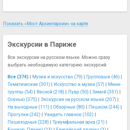
Показать «Мост Архиепархии» на карте
Экскурсии в Париже
Все экскурсии на русском языке. Можно сразу
выбрать необходимую категорию экскурсий.
Все (374)
|
Музеи и искусство (79)
|
Групповые (46)
|
Тематические (301)
|
Искусство и музеи (57)
|
Мини-
группы (54)
|
Весной (218)
|
Лувр (50)
|
Зимой (351)
|
Осенью (375)
|
Экскурсии на русском языке (207)
|
На выходные (111)
|
Обзорные (80)
|
Пешком (244)
|
Прогулки (242)
|
Увидеть главное (102)
|
Пешеходные (228)
|
Триумфальная арка (21)
|
Бонжур, Париж! (13)
|
Елисейский дворец (3)
|