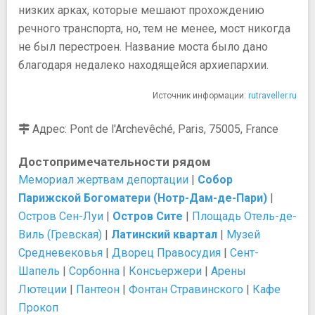
низких арках, которые мешают прохождению
речного транспорта, но, тем не менее, мост никогда
не был перестроен. Название моста было дано
благодаря недалеко находящейся архиепархии.
Источник информации:
rutraveller.ru
Адрес: Pont de l'Archevêché, Paris, 75005, France
Достопримечательности рядом
Мемориал жертвам депортации
|
Собор
Парижской Богоматери (Нотр-Дам-де-Пари)
|
Остров Сен-Луи
|
Остров Сите
|
Площадь Отель-де-
Виль (Гревская)
|
Латинский квартал
|
Музей
Средневековья
|
Дворец Правосудия
|
Сент-
Шапель
|
Сорбонна
|
Консьержери
|
Арены
Лютеции
|
Пантеон
|
Фонтан Стравинского
|
Кафе
Прокоп