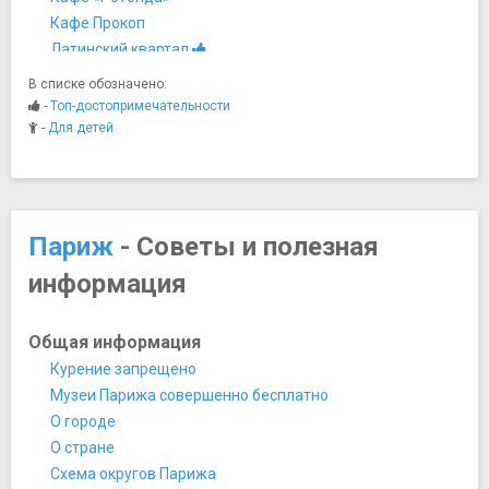
Кафе Прокоп
Латинский квартал
Монмартр
В списке обозначено:
Остров Сите
-
Топ-достопримечательности
Площадь Бастилии
-
Для детей
Мосты
Мост Архиепархии
Музеи
Город науки и техники
Париж
- Советы и полезная
Дом-музей Оноре де Бальзака
информация
Лувр
Музей Карнавале
Музей Мармоттан-Моне
Общая информация
Музей на набережной Бранли
Курение запрещено
Музей Оранжери
Музеи Парижа совершенно бесплатно
Музей Орсе
О городе
Музей парфюмерии «Фрагонар»
О стране
Музей Пикассо
Схема округов Парижа