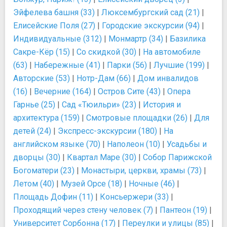
Эйфелева башня (33)
|
Люксембургский сад (21)
|
Елисейские Поля (27)
|
Городские экскурсии (94)
|
Индивидуальные (312)
|
Монмартр (34)
|
Базилика
Сакре-Кёр (15)
|
Со скидкой (30)
|
На автомобиле
(63)
|
Набережные (41)
|
Парки (56)
|
Лучшие (199)
|
Авторские (53)
|
Нотр-Дам (66)
|
Дом инвалидов
(16)
|
Вечерние (164)
|
Остров Сите (43)
|
Опера
Гарнье (25)
|
Сад «Тюильри» (23)
|
История и
архитектура (159)
|
Смотровые площадки (26)
|
Для
детей (24)
|
Экспресс-экскурсии (180)
|
На
английском языке (70)
|
Наполеон (10)
|
Усадьбы и
дворцы (30)
|
Квартал Маре (30)
|
Собор Парижской
Богоматери (23)
|
Монастыри, церкви, храмы (73)
|
Летом (40)
|
Музей Орсе (18)
|
Ночные (46)
|
Площадь Дофин (11)
|
Консьержери (33)
|
Проходящий через стену человек (7)
|
Пантеон (19)
|
Университет Сорбонна (17)
|
Переулки и улицы (85)
|