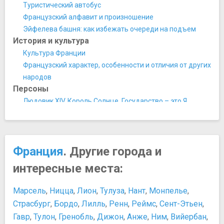
Музей Родена
Туристический автобус
Музей Сальвадора Дали
Французский алфавит и произношение
Музей современного искусства
Эйфелева башня: как избежать очереди на подъем
Музей Средневековья
История и культура
Национальная галерея Же-де-Пом
Культура Франции
Парижский музей канализации
Французский характер, особенности и отличия от других
Сад растений Парижа
народов
Фонд Louis Vuitton
Персоны
Центр Жоржа Помпиду
Людовик XIV. Король Солнце. Государство – это Я
Ночная жизнь, рестораны, кабаре
Наполеон Бонапарт
Кабаре Crazy Horse
Ришелье. Власть, женщины и кошки...
Кабаре «Проворный кролик»
Развлечения и отдых
Кабаре Лидо
Франция
. Другие города и
Куда пойти ночью
Мулен Руж
Лайфхаки при посещении Диснейленда
интересные места:
Ресторан Maxim's
Покупки
Памятники, скульптуры, статуи
Tax Free
Марсель
,
Ницца
,
Лион
,
Тулуза
,
Нант
,
Монпелье
,
Луксорский обелиск
Когда распродажи во Франции
Страсбург
,
Бордо
,
Лилль
,
Ренн
,
Реймс
,
Сент-Этьен
,
Мемориал жертвам депортации
Таможня и Tax-Free во Франции
Гавр
,
Тулон
,
Гренобль
,
Дижон
,
Анже
,
Ним
,
Вийербан
,
Скульптура "Человек, проходящий сквозь стену"
Торговые центры Парижа