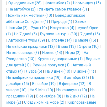
|
Однодневные (28)
|
Фонтенбло (2)
|
Нормандия (15)
|
На автобусе (2)
|
Увидеть самое главное (3)
|
Пожить как местный (10)
|
Бенедиктинское
аббатство Сен-Дени (1)
|
Природа (1)
|
Замок
Шантийи (2)
|
Руан (10)
|
Искусство (4)
|
музей Орсе
(1)
|
На 7 дней (5)
|
Групповые туры (30)
|
7 дней (15)
|
Авторские туры (39)
|
В апреле (14)
|
В марте (16)
|
На майские праздники (12)
|
В мае (13)
|
Этрета (10)
|
На велосипеде (3)
|
Новые (14)
|
Игры (2)
|
На
Рождество (13)
|
Круизы однодневные (1)
|
Водные
для детей (1)
|
Речные прогулки (1)
|
Активный
отдых (4)
|
Луара (5)
|
На 8 дней (10)
|
В июне (11)
|
На ноябрьские праздники (19)
|
В октябре (21)
|
В
декабре (15)
|
В ноябре (19)
|
В феврале (12)
|
В
январе (10)
|
На 9 Мая (10)
|
На каникулы (10)
|
На
праздники (19)
|
В сентябре (8)
|
На 2 дня (12)
|
На
море (2)
|
С отдыхом на море (2)
|
Корпоративные