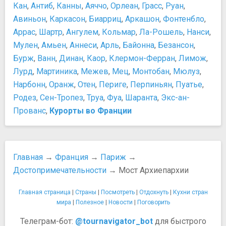
Кан
,
Антиб
,
Канны
,
Аяччо
,
Орлеан
,
Грасс
,
Руан
,
Триумфальная арка
Шопинг в Париже
Парки и природные достопримечательности
Авиньон
,
Каркасон
,
Биарриц
,
Аркашон
,
Фонтенбло
,
Еда и напитки
Булонский лес
Аррас
,
Шартр
,
Ангулем
,
Кольмар
,
Ла-Рошель
,
Нанси
,
Бесплатные предложения от заведений питания
Диснейленд
Мулен
,
Амьен
,
Аннеси
,
Арль
,
Байонна
,
Безансон
,
Кое-что о еде
Люксембургский сад
Бурж
Коньяк
,
Ванн
,
Динан
,
Каор
,
Клермон-Ферран
,
Лимож
,
Парк Астерикс
Недорого поесть
Лурд
,
Мартиника
,
Межев
,
Мец
,
Монтобан
,
Мюлуз
,
Парк Бют-Шомон
Попробуйте!
Нарбонн
,
Оранж
,
Отен
,
Периге
,
Перпиньян
,
Пуатье
,
Парк Монсо
Рестораны со звездами Мишлен
Родез
,
Сен-Тропез
,
Труа
,
Фуа
,
Шаранта
,
Экс-ан-
Сад Тюильри
Французская кухня
Прованс
,
Курорты во Франции
Площади, улицы, фонтаны, районы
Французская кухня, что обязательно нужно
Вандомская площадь
попробовать?
Елисейские поля
Французские вина: классификация, как правильно
Канал Сен-Мартен
выбрать вино, главные районы виноделия Франции
Главная
→
Франция
→
Париж
→
Марсово поле
Французское шампанское — напиток аристократов и
Достопримечательности
→ Мост Архиепархии
Площадь Вогезов
звезд
Площадь Отель-де-Виль (Гревская)
Транспорт
Главная страница
|
Страны
|
Посмотреть
|
Отдохнуть
|
Кухни стран
Площадь Согласия
Аренда автомобиля во Франции
мира
|
Полезное
|
Новости
|
Поговорить
Фонтан Невинных
Аренда велосипеда в Париже
Телеграм-бот:
@tournavigator_bot
для быстрого
Фонтан Стравинского