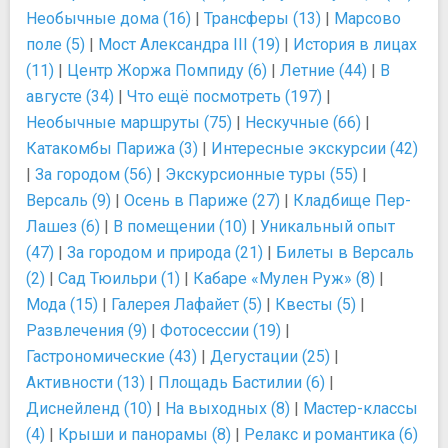
Необычные дома (16)
|
Трансферы (13)
|
Марсово
поле (5)
|
Мост Александра III (19)
|
История в лицах
(11)
|
Центр Жоржа Помпиду (6)
|
Летние (44)
|
В
августе (34)
|
Что ещё посмотреть (197)
|
Необычные маршруты (75)
|
Нескучные (66)
|
Катакомбы Парижа (3)
|
Интересные экскурсии (42)
|
За городом (56)
|
Экскурсионные туры (55)
|
Версаль (9)
|
Осень в Париже (27)
|
Кладбище Пер-
Лашез (6)
|
В помещении (10)
|
Уникальный опыт
(47)
|
За городом и природа (21)
|
Билеты в Версаль
(2)
|
Сад Тюильри (1)
|
Кабаре «Мулен Руж» (8)
|
Мода (15)
|
Галерея Лафайет (5)
|
Квесты (5)
|
Развлечения (9)
|
Фотосессии (19)
|
Гастрономические (43)
|
Дегустации (25)
|
Активности (13)
|
Площадь Бастилии (6)
|
Диснейленд (10)
|
На выходных (8)
|
Мастер-классы
(4)
|
Крыши и панорамы (8)
|
Релакс и романтика (6)