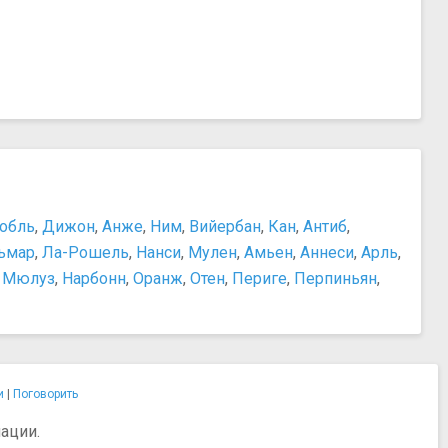
обль
,
Дижон
,
Анже
,
Ним
,
Вийербан
,
Кан
,
Антиб
,
ьмар
,
Ла-Рошель
,
Нанси
,
Мулен
,
Амьен
,
Аннеси
,
Арль
,
,
Мюлуз
,
Нарбонн
,
Оранж
,
Отен
,
Периге
,
Перпиньян
,
и
|
Поговорить
ации.