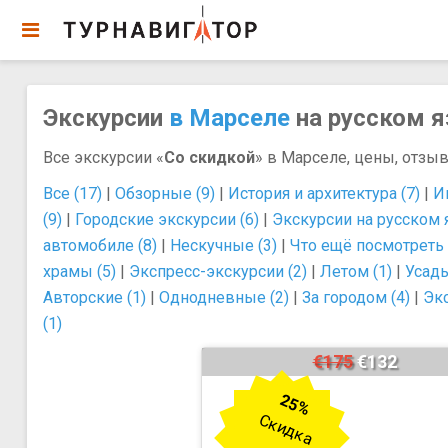
Экскурсии
в Марселе
на русском я
Все экскурсии «
Со скидкой
» в Марселе, цены, отзыв
Все (17)
|
Обзорные (9)
|
История и архитектура (7)
|
И
(9)
|
Городские экскурсии (6)
|
Экскурсии на русском 
автомобиле (8)
|
Нескучные (3)
|
Что ещё посмотреть 
храмы (5)
|
Экспресс-экскурсии (2)
|
Летом (1)
|
Усадь
Авторские (1)
|
Однодневные (2)
|
За городом (4)
|
Эк
(1)
€175
€132
25%
Скидка