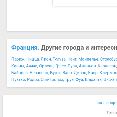
Франция
. Другие города и интерес
Париж
,
Ницца
,
Лион
,
Тулуза
,
Нант
,
Монпелье
,
Страсбу
Канны
,
Аяччо
,
Орлеан
,
Грасс
,
Руан
,
Авиньон
,
Каркасон
Байонна
,
Безансон
,
Бурж
,
Ванн
,
Динан
,
Каор
,
Клермон
Пуатье
,
Родез
,
Сен-Тропез
,
Труа
,
Фуа
,
Шаранта
,
Экс-а
Главная стра
Теле