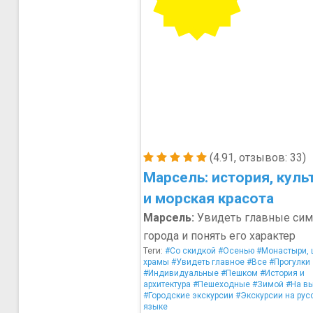
(4.91, отзывов: 33)
Марсель: история, куль
и морская красота
Марсель:
Увидеть главные си
города и понять его характер
Теги:
#Со скидкой
#Осенью
#Монастыри, 
храмы
#Увидеть главное
#Все
#Прогулки
#Индивидуальные
#Пешком
#История и
архитектура
#Пешеходные
#Зимой
#На в
#Городские экскурсии
#Экскурсии на рус
языке