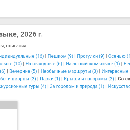
зыке, 2026 г.
ы, описания.
ндивидуальные (16)
|
Пешком (9)
|
Прогулки (9)
|
Осенью (
языке (10)
|
На выходные (6)
|
На английском языке (1)
|
Ве
(6)
|
Вечерние (5)
|
Необычные маршруты (3)
|
Интересные 
бы и дворцы (2)
|
Парки (1)
|
Крыши и панорамы (2)
|
Со ск
скурсионные туры (4)
|
За городом и природа (1)
|
Искусство