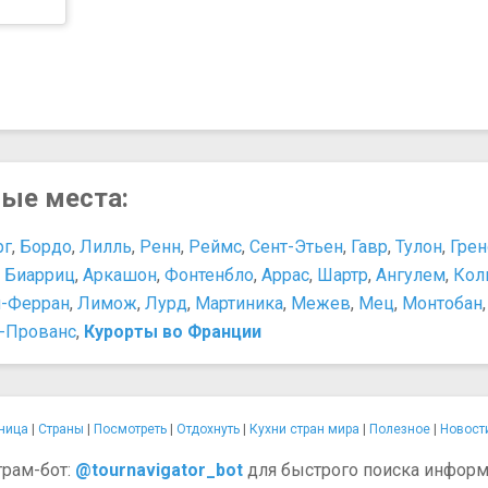
ные места:
рг
,
Бордо
,
Лилль
,
Ренн
,
Реймс
,
Сент-Этьен
,
Гавр
,
Тулон
,
Грен
,
Биарриц
,
Аркашон
,
Фонтенбло
,
Аррас
,
Шартр
,
Ангулем
,
Кол
-Ферран
,
Лимож
,
Лурд
,
Мартиника
,
Межев
,
Мец
,
Монтобан
н-Прованс
,
Курорты во Франции
ница
|
Страны
|
Посмотреть
|
Отдохнуть
|
Кухни стран мира
|
Полезное
|
Новост
грам-бот:
@tournavigator_bot
для быстрого поиска информ