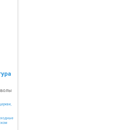
тура
мволы
церкви,
ыходные
ском