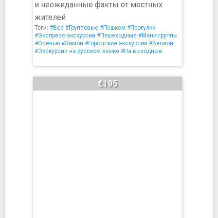
и неожиданные факты от местных
жителей
Теги:
#Все
#Групповые
#Пешком
#Прогулки
#Экспресс-экскурсии
#Пешеходные
#Мини-группы
#Осенью
#Зимой
#Городские экскурсии
#Весной
#Экскурсии на русском языке
#На выходные
€195