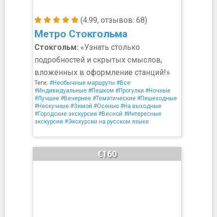
(4.99, отзывов: 68)
Метро Стокгольма
Стокгольм:
«Узнать столько
подробностей и скрытых смыслов,
вложенных в оформление станций!»
Теги:
#Необычные маршруты
#Все
#Индивидуальные
#Пешком
#Прогулки
#Ночные
#Лучшие
#Вечерние
#Тематические
#Пешеходные
#Нескучные
#Зимой
#Осенью
#На выходные
#Городские экскурсии
#Весной
#Интересные
экскурсии
#Экскурсии на русском языке
€160