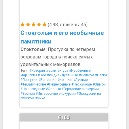
(4.98, отзывов: 46)
Стокгольм и его необычные
памятники
Стокгольм:
Прогулка по четырем
островам города в поиске самых
удивительных мемориалов
Теги:
#История и архитектура
#Необычные
маршруты
#Все
#Индивидуальные
#Пешком
#Парки
#Прогулки
#Вечерние
#Ночные
#Лучшие
#Тематические
#Пешеходные
#Нескучные
#Зимой
#На выходные
#Осенью
#Городские экскурсии
#Весной
#Интересные экскурсии
#Экскурсии на
русском языке
€160