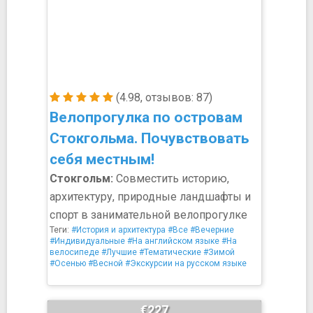
(4.98, отзывов: 87)
Велопрогулка по островам
Стокгольма. Почувствовать
себя местным!
Стокгольм:
Совместить историю,
архитектуру, природные ландшафты и
спорт в занимательной велопрогулке
Теги:
#История и архитектура
#Все
#Вечерние
#Индивидуальные
#На английском языке
#На
велосипеде
#Лучшие
#Тематические
#Зимой
#Осенью
#Весной
#Экскурсии на русском языке
€227