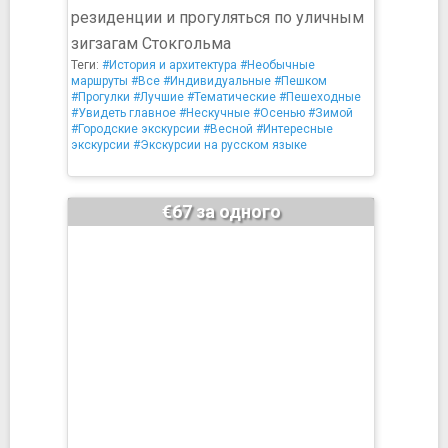
резиденции и прогуляться по уличным
зигзагам Стокгольма
Теги:
#История и архитектура
#Необычные
маршруты
#Все
#Индивидуальные
#Пешком
#Прогулки
#Лучшие
#Тематические
#Пешеходные
#Увидеть главное
#Нескучные
#Осенью
#Зимой
#Городские экскурсии
#Весной
#Интересные
экскурсии
#Экскурсии на русском языке
€67 за одного