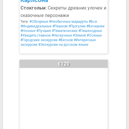
Карлсона
Стокгольм:
Секреты древних улочек и
сказочные персонажи
Теги:
#Обзорные
#Необычные маршруты
#Все
#Индивидуальные
#Пешком
#Прогулки
#Вечерние
#Ночные
#Лучшие
#Тематические
#Пешеходные
#Увидеть главное
#Нескучные
#Зимой
#Осенью
#Городские экскурсии
#Весной
#Интересные
экскурсии
#Экскурсии на русском языке
€120