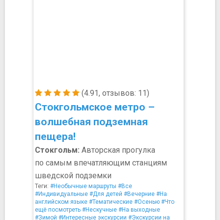
(4.91, отзывов: 11)
Стокгольмское метро –
волшебная подземная
пещера!
Стокгольм:
Авторская прогулка
по самым впечатляющим станциям
шведской подземки
Теги:
#Необычные маршруты
#Все
#Индивидуальные
#Для детей
#Вечерние
#На
английском языке
#Тематические
#Осенью
#Что
ещё посмотреть
#Нескучные
#На выходные
#Зимой
#Интересные экскурсии
#Экскурсии на