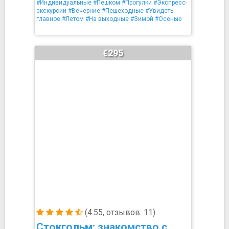
#Индивидуальные
#Пешком
#Прогулки
#Экспресс-
экскурсии
#Вечерние
#Пешеходные
#Увидеть
главное
#Летом
#На выходные
#Зимой
#Осенью
€295
(4.55, отзывов: 11)
Стокгольм: знакомство с