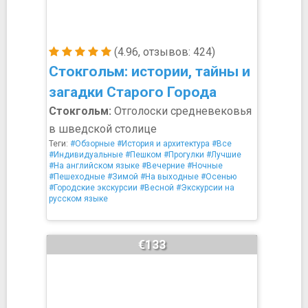
(4.96, отзывов: 424)
Стокгольм: истории, тайны и
загадки Старого Города
Стокгольм:
Отголоски средневековья
в шведской столице
Теги:
#Обзорные
#История и архитектура
#Все
#Индивидуальные
#Пешком
#Прогулки
#Лучшие
#На английском языке
#Вечерние
#Ночные
#Пешеходные
#Зимой
#На выходные
#Осенью
#Городские экскурсии
#Весной
#Экскурсии на
русском языке
€133