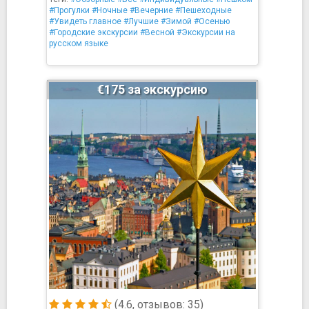
#Прогулки
#Ночные
#Вечерние
#Пешеходные
#Увидеть главное
#Лучшие
#Зимой
#Осенью
#Городские экскурсии
#Весной
#Экскурсии на
русском языке
€175 за экскурсию
(4.6, отзывов: 35)