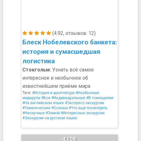
(4.92, отзывов: 12)
Блеск Нобелевского банкета:
история и сумасшедшая
логистика
Стокгольм:
Узнать всё самое
интересное и необычное об
известнейшем приёме мира
Теги:
#История и архитектура
#Необычные
маршруты
#Все
#Индивидуальные
#В помещении
#На английском языке
#Экспресс-экскурсии
#Тематические
#Осенью
#Что ещё посмотреть
#Нескучные
#Зимой
#Интересные экскурсии
#Экскурсии на русском языке
€108