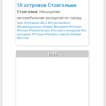
10 островов Стокгольма
Стокгольм:
Насыщеная
автомобильная экскурсия по городу
Теги:
#Обзорные
#Все
#На автомобиле
#Индивидуальные
#Парки
#Вечерние
#Ночные
#Летние
#Тематические
#Экспресс-экскурсии
#На
выходные
#Осенью
#Увидеть главное
#Зимой
#Весной
€195