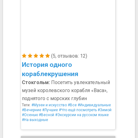
(5, отзывов: 12)
История одного
кораблекрушения
Стокгольм:
Посетить увлекательный
музей королевского корабля «Васа»,
поднятого с морских глубин
Теги:
#Музеи и искусство
#Все
#Индивидуальные
#Вечерние
#Лучшие
#Что ещё посмотреть
#Зимой
#Осенью
#Весной
#Экскурсии на русском языке
#На выходные