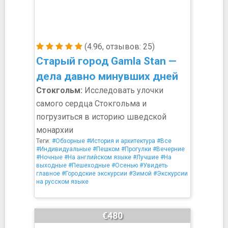
(4.96, отзывов: 25)
Старый город Gamla Stan —
дела давно минувших дней
Стокгольм:
Исследовать улочки
самого сердца Стокгольма и
погрузиться в историю шведской
монархии
Теги:
#Обзорные
#История и архитектура
#Все
#Индивидуальные
#Пешком
#Прогулки
#Вечерние
#Ночные
#На английском языке
#Лучшие
#На
выходные
#Пешеходные
#Осенью
#Увидеть
главное
#Городские экскурсии
#Зимой
#Экскурсии
на русском языке
€480