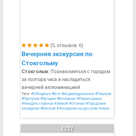
(5, отзывов: 6)
Вечерняя экскурсия по
Стокгольму
Стокгольм:
Познакомиться с городом
за полтора часа и насладиться
вечерней иллюминацией
Теги:
#Обзорные
#Все
#Индивидуальные
#Пешком
#Прогулки
#Лучшие
#Вечерние
#Пешеходные
#Увидеть главное
#Зимой
#Осенью
#Городские
экскурсии
#Весной
#Экскурсии на русском языке
€227