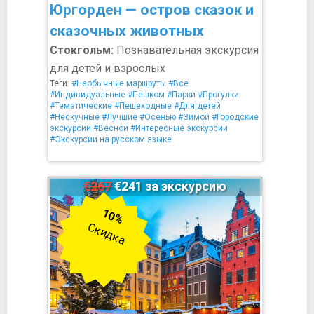
Юргорден — остров сказок и
сказочных животных
Стокгольм:
Познавательная экскурсия
для детей и взрослых
Теги:
#Необычные маршруты
#Все
#Индивидуальные
#Пешком
#Парки
#Прогулки
#Тематические
#Пешеходные
#Для детей
#Нескучные
#Лучшие
#Осенью
#Зимой
#Городские
экскурсии
#Весной
#Интересные экскурсии
#Экскурсии на русском языке
€267
€241 за экскурсию
10%
Скидка