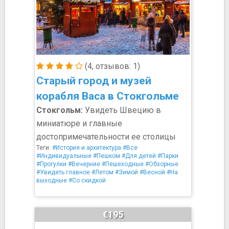
(4, отзывов: 1)
Старый город и музей
корабля Васа в Стокгольме
Стокгольм:
Увидеть Швецию в
миниатюре и главные
достопримечательности ее столицы
Теги:
#История и архитектура
#Все
#Индивидуальные
#Пешком
#Для детей
#Парки
#Прогулки
#Вечерние
#Пешеходные
#Обзорные
#Увидеть главное
#Летом
#Зимой
#Весной
#На
выходные
#Со скидкой
€195