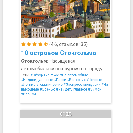
(4.6, отзывов: 35)
10 островов Стокгольма
Стокгольм:
Насыщеная
автомобильная экскурсия по городу
Теги:
#Обзорные
#Все
#На автомобиле
#Индивидуальные
#Парки
#Вечерние
#Ночные
#Летние
#Тематические
#Экспресс-экскурсии
#На
выходные
#Осенью
#Увидеть главное
#Зимой
#Весной
€120