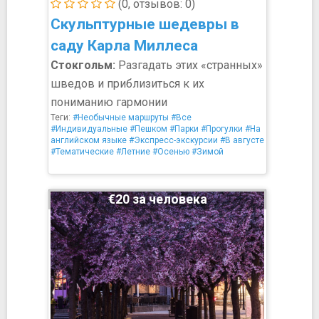
(0, отзывов: 0)
Скульптурные шедевры в
саду Карла Миллеса
Стокгольм:
Разгадать этих «странных»
шведов и приблизиться к их
пониманию гармонии
Теги:
#Необычные маршруты
#Все
#Индивидуальные
#Пешком
#Парки
#Прогулки
#На
английском языке
#Экспресс-экскурсии
#В августе
#Тематические
#Летние
#Осенью
#Зимой
€20 за человека