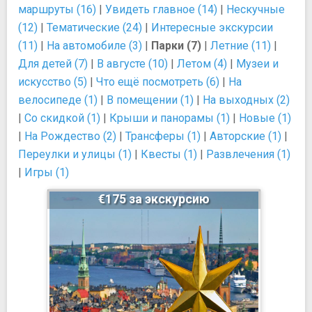
маршруты (16)
|
Увидеть главное (14)
|
Нескучные
(12)
|
Тематические (24)
|
Интересные экскурсии
(11)
|
На автомобиле (3)
|
Парки (7)
|
Летние (11)
|
Для детей (7)
|
В августе (10)
|
Летом (4)
|
Музеи и
искусство (5)
|
Что ещё посмотреть (6)
|
На
велосипеде (1)
|
В помещении (1)
|
На выходных (2)
|
Со скидкой (1)
|
Крыши и панорамы (1)
|
Новые (1)
|
На Рождество (2)
|
Трансферы (1)
|
Авторские (1)
|
Переулки и улицы (1)
|
Квесты (1)
|
Развлечения (1)
|
Игры (1)
€175 за экскурсию