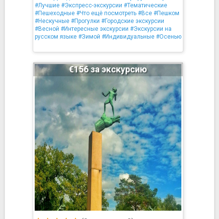
#Лучшие
#Экспресс-экскурсии
#Тематические
#Пешеходные
#Что ещё посмотреть
#Все
#Пешком
#Нескучные
#Прогулки
#Городские экскурсии
#Весной
#Интересные экскурсии
#Экскурсии на
русском языке
#Зимой
#Индивидуальные
#Осенью
€156 за экскурсию