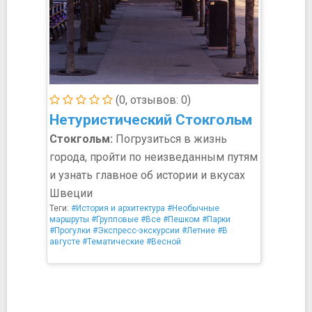
(0, отзывов: 0)
Нетуристический Стокгольм
Стокгольм:
Погрузиться в жизнь
города, пройти по неизведанным путям
и узнать главное об истории и вкусах
Швеции
Теги:
#История и архитектура
#Необычные
маршруты
#Групповые
#Все
#Пешком
#Парки
#Прогулки
#Экспресс-экскурсии
#Летние
#В
августе
#Тематические
#Весной