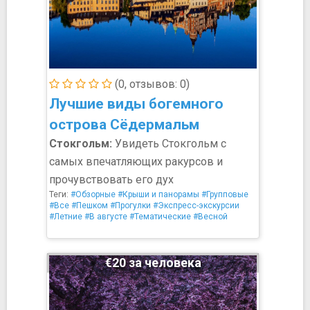
(0, отзывов: 0)
Лучшие виды богемного
острова Сёдермальм
Стокгольм:
Увидеть Стокгольм с
самых впечатляющих ракурсов и
прочувствовать его дух
Теги:
#Обзорные
#Крыши и панорамы
#Групповые
#Все
#Пешком
#Прогулки
#Экспресс-экскурсии
#Летние
#В августе
#Тематические
#Весной
€20 за человека