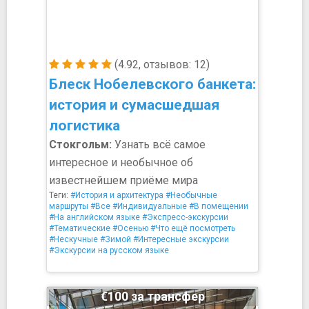
(4.92, отзывов: 12)
Блеск Нобелевского банкета:
история и сумасшедшая
логистика
Стокгольм:
Узнать всё самое
интересное и необычное об
известнейшем приёме мира
Теги:
#История и архитектура
#Необычные
маршруты
#Все
#Индивидуальные
#В помещении
#На английском языке
#Экспресс-экскурсии
#Тематические
#Осенью
#Что ещё посмотреть
#Нескучные
#Зимой
#Интересные экскурсии
#Экскурсии на русском языке
€100 за трансфер