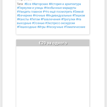
Теги:
#Все
#Авторские
#История и архитектура
#Переулки и улицы
#Необычные маршруты
#Увидеть главное
#Что ещё посмотреть
#Зимой
#Вечерние
#Ночные
#Индивидуальные
#Пешком
#Квесты
#Летом
#Развлечения
#Прогулки
#На
выходные
#Осенью
#Экспресс-экскурсии
#Пешеходные
#Игры
#Нескучные
#Тематические
€29 за одного