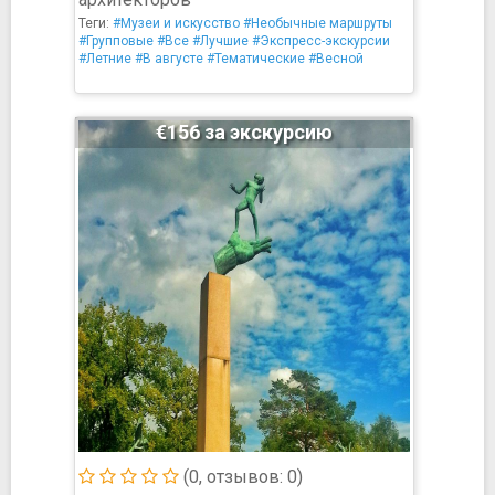
Теги:
#Музеи и искусство
#Необычные маршруты
#Групповые
#Все
#Лучшие
#Экспресс-экскурсии
#Летние
#В августе
#Тематические
#Весной
€156 за экскурсию
(0, отзывов: 0)