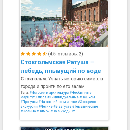
(4.5, отзывов: 2)
Стокгольмская Ратуша –
лебедь, плывущий по воде
Стокгольм:
Узнать историю символа
города и пройти по его залам
Теги:
#История и архитектура
#Необычные
маршруты
#Все
#Индивидуальные
#Пешком
#Прогулки
#На английском языке
#Экспресс-
экскурсии
#Летние
#В августе
#Тематические
#Осенью
#Зимой
#На выходных