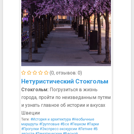
(0, отзывов: 0)
Нетуристический Стокгольм
Стокгольм:
Погрузиться в жизнь
города, пройти по неизведанным путям
и узнать главное об истории и вкусах
Швеции
Теги:
#История и архитектура
#Необычные
маршруты
#Групповые
#Все
#Пешком
#Парки
#Прогулки
#Экспресс-экскурсии
#Летние
#В
августе
#Тематические
#Весной