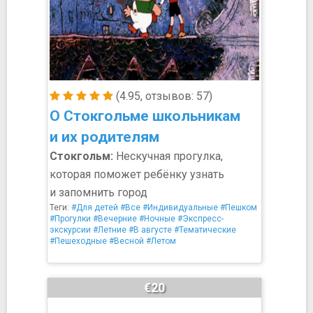
(4.95, отзывов: 57)
О Стокгольме школьникам
и их родителям
Стокгольм:
Нескучная прогулка,
которая поможет ребёнку узнать
и запомнить город
Теги:
#Для детей
#Все
#Индивидуальные
#Пешком
#Прогулки
#Вечерние
#Ночные
#Экспресс-
экскурсии
#Летние
#В августе
#Тематические
#Пешеходные
#Весной
#Летом
€20