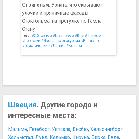
Стокгольм:
Узнать, что скрывают
улочки и пряничные фасады
Стокгольма, на прогулке по Гамла
Стану
Теги:
#Обзорные
#Групповые
#Все
#Пешком
#Прогулки
#Экспресс-экскурсии
#В августе
#Тематические
#Летние
#Весной
Швеция
. Другие города и
интересные места:
Мальмё
,
Гетеборг
,
Уппсала
,
Висбю
,
Хельсингборг
,
Хальмстад
,
Лунд
,
Кальмар
,
Кируна
,
Бирка
,
Евле
,