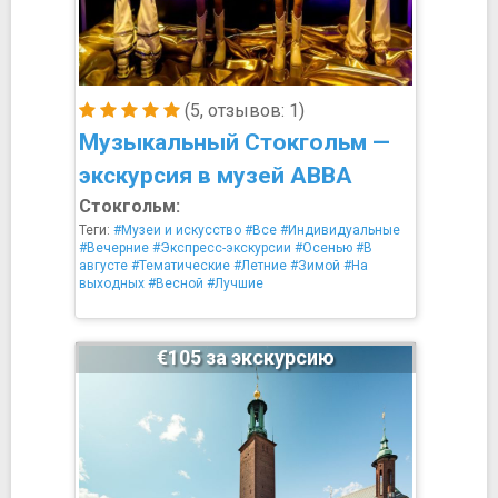
(5, отзывов: 1)
Музыкальный Стокгольм —
экскурсия в музей ABBA
Стокгольм:
Теги:
#Музеи и искусство
#Все
#Индивидуальные
#Вечерние
#Экспресс-экскурсии
#Осенью
#В
августе
#Тематические
#Летние
#Зимой
#На
выходных
#Весной
#Лучшие
€105 за экскурсию