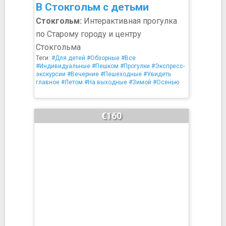
В Стокгольм с детьми
Стокгольм:
Интерактивная прогулка
по Старому городу и центру
Стокгольма
Теги:
#Для детей
#Обзорные
#Все
#Индивидуальные
#Пешком
#Прогулки
#Экспресс-
экскурсии
#Вечерние
#Пешеходные
#Увидеть
главное
#Летом
#На выходные
#Зимой
#Осенью
€160