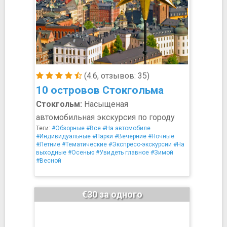
(4.6, отзывов: 35)
10 островов Стокгольма
Стокгольм:
Насыщеная
автомобильная экскурсия по городу
Теги:
#Обзорные
#Все
#На автомобиле
#Индивидуальные
#Парки
#Вечерние
#Ночные
#Летние
#Тематические
#Экспресс-экскурсии
#На
выходные
#Осенью
#Увидеть главное
#Зимой
#Весной
€30 за одного