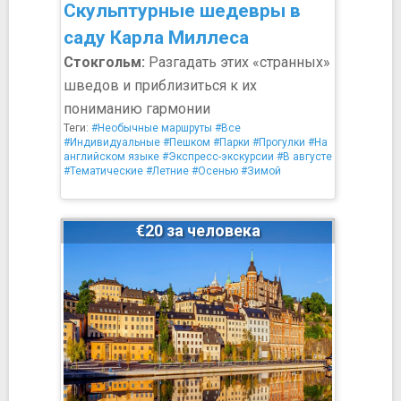
Скульптурные шедевры в
саду Карла Миллеса
Стокгольм:
Разгадать этих «странных»
шведов и приблизиться к их
пониманию гармонии
Теги:
#Необычные маршруты
#Все
#Индивидуальные
#Пешком
#Парки
#Прогулки
#На
английском языке
#Экспресс-экскурсии
#В августе
#Тематические
#Летние
#Осенью
#Зимой
€20 за человека