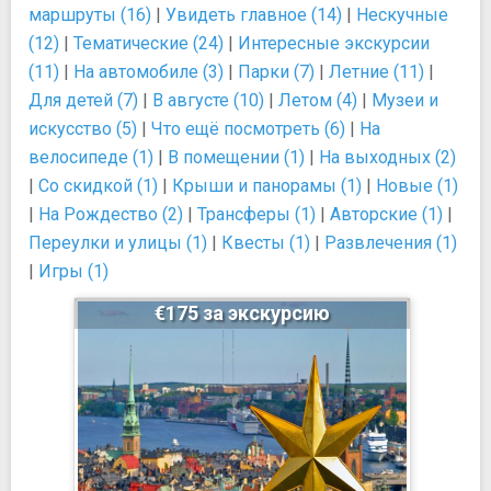
маршруты (16)
|
Увидеть главное (14)
|
Нескучные
(12)
|
Тематические (24)
|
Интересные экскурсии
(11)
|
На автомобиле (3)
|
Парки (7)
|
Летние (11)
|
Для детей (7)
|
В августе (10)
|
Летом (4)
|
Музеи и
искусство (5)
|
Что ещё посмотреть (6)
|
На
велосипеде (1)
|
В помещении (1)
|
На выходных (2)
|
Со скидкой (1)
|
Крыши и панорамы (1)
|
Новые (1)
|
На Рождество (2)
|
Трансферы (1)
|
Авторские (1)
|
Переулки и улицы (1)
|
Квесты (1)
|
Развлечения (1)
|
Игры (1)
€175 за экскурсию