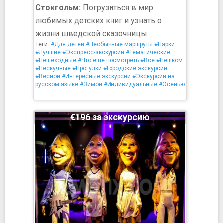
Стокгольм:
Погрузиться в мир
любимых детских книг и узнать о
жизни шведской сказочницы
Теги:
#Для детей
#Необычные маршруты
#Парки
#Лучшие
#Экспресс-экскурсии
#Тематические
#Пешеходные
#Что ещё посмотреть
#Все
#Пешком
#Нескучные
#Прогулки
#Городские экскурсии
#Весной
#Интересные экскурсии
#Экскурсии на
русском языке
#Зимой
#Индивидуальные
#Осенью
€196 за экскурсию