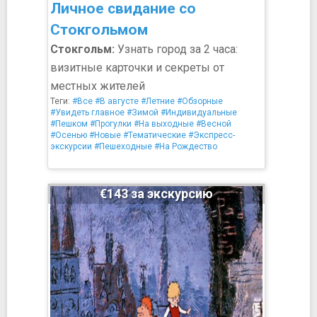
Личное свидание со
Стокгольмом
Стокгольм:
Узнать город за 2 часа:
визитные карточки и секреты от
местных жителей
Теги:
#Все
#В августе
#Летние
#Обзорные
#Увидеть главное
#Зимой
#Индивидуальные
#Пешком
#Прогулки
#На выходные
#Весной
#Осенью
#Новые
#Тематические
#Экспресс-
экскурсии
#Пешеходные
#На Рождество
€143 за экскурсию