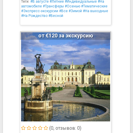
Теги:
#В августе
#Летние
#Индивидуальные
#На
автомобиле
#Трансферы
#Осенью
#Тематические
#Экспресс-экскурсии
#Все
#Зимой
#На выходные
#На Рождество
#Весной
от €120 за экскурсию
(0, отзывов: 0)