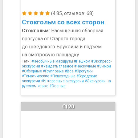
(4.85, отзывов: 68)
Стокгольм со всех сторон
Стокгольм:
Насыщенная обзорная
прогулка от Старого города
до шведского Бруклина и подъем
на смотровую площадку
Теги:
#Необычные маршруты
#Пешком
#Экспресс-
экскурсии
#Увидеть главное
#Нескучные
#Зимой
#Обзорные
#Групповые
#Все
#Прогулки
#Тематические
#Пешеходные
#Городские
экскурсии
#Интересные экскурсии
#Экскурсии на
русском языке
#Осенью
€120