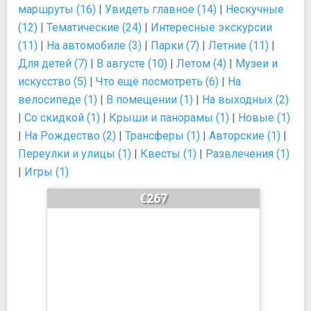
маршруты (16)
|
Увидеть главное (14)
|
Нескучные
(12)
|
Тематические (24)
|
Интересные экскурсии
(11)
|
На автомобиле (3)
|
Парки (7)
|
Летние (11)
|
Для детей (7)
|
В августе (10)
|
Летом (4)
|
Музеи и
искусство (5)
|
Что ещё посмотреть (6)
|
На
велосипеде (1)
|
В помещении (1)
|
На выходных (2)
|
Со скидкой (1)
|
Крыши и панорамы (1)
|
Новые (1)
|
На Рождество (2)
|
Трансферы (1)
|
Авторские (1)
|
Переулки и улицы (1)
|
Квесты (1)
|
Развлечения (1)
|
Игры (1)
€267