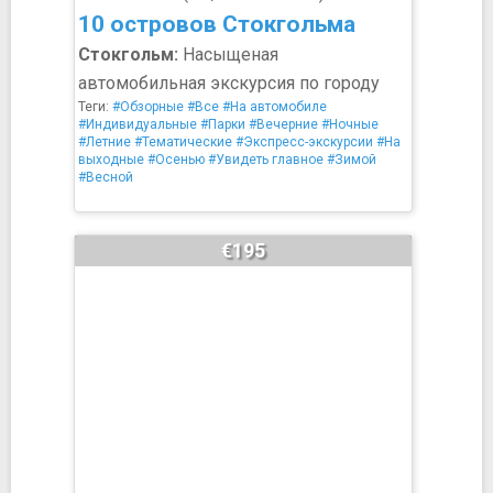
10 островов Стокгольма
Стокгольм:
Насыщеная
автомобильная экскурсия по городу
Теги:
#Обзорные
#Все
#На автомобиле
#Индивидуальные
#Парки
#Вечерние
#Ночные
#Летние
#Тематические
#Экспресс-экскурсии
#На
выходные
#Осенью
#Увидеть главное
#Зимой
#Весной
€195