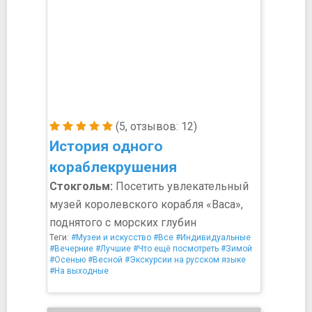
(5, отзывов: 12)
История одного
кораблекрушения
Стокгольм:
Посетить увлекательный
музей королевского корабля «Васа»,
поднятого с морских глубин
Теги:
#Музеи и искусство
#Все
#Индивидуальные
#Вечерние
#Лучшие
#Что ещё посмотреть
#Зимой
#Осенью
#Весной
#Экскурсии на русском языке
#На выходные