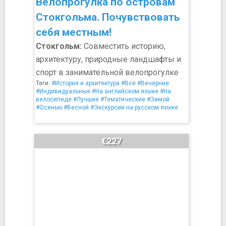
Велопрогулка по островам
Стокгольма. Почувствовать
себя местным!
Стокгольм:
Совместить историю,
архитектуру, природные ландшафты и
спорт в занимательной велопрогулке
Теги:
#История и архитектура
#Все
#Вечерние
#Индивидуальные
#На английском языке
#На
велосипеде
#Лучшие
#Тематические
#Зимой
#Осенью
#Весной
#Экскурсии на русском языке
€227