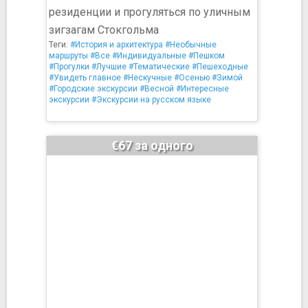
резиденции и прогуляться по уличным
зигзагам Стокгольма
Теги:
#История и архитектура
#Необычные
маршруты
#Все
#Индивидуальные
#Пешком
#Прогулки
#Лучшие
#Тематические
#Пешеходные
#Увидеть главное
#Нескучные
#Осенью
#Зимой
#Городские экскурсии
#Весной
#Интересные
экскурсии
#Экскурсии на русском языке
€67 за одного