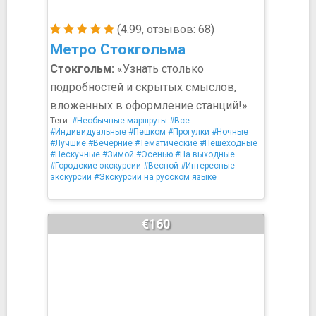
(4.99, отзывов: 68)
Метро Стокгольма
Стокгольм:
«Узнать столько
подробностей и скрытых смыслов,
вложенных в оформление станций!»
Теги:
#Необычные маршруты
#Все
#Индивидуальные
#Пешком
#Прогулки
#Ночные
#Лучшие
#Вечерние
#Тематические
#Пешеходные
#Нескучные
#Зимой
#Осенью
#На выходные
#Городские экскурсии
#Весной
#Интересные
экскурсии
#Экскурсии на русском языке
€160