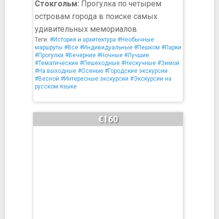
Стокгольм:
Прогулка по четырем
островам города в поиске самых
удивительных мемориалов
Теги:
#История и архитектура
#Необычные
маршруты
#Все
#Индивидуальные
#Пешком
#Парки
#Прогулки
#Вечерние
#Ночные
#Лучшие
#Тематические
#Пешеходные
#Нескучные
#Зимой
#На выходные
#Осенью
#Городские экскурсии
#Весной
#Интересные экскурсии
#Экскурсии на
русском языке
€160