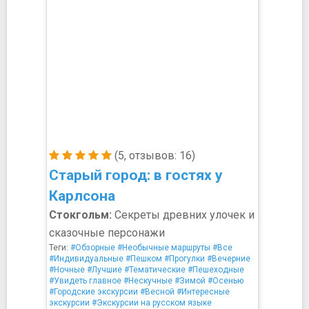
(5, отзывов: 16)
Старый город: в гостях у
Карлсона
Стокгольм:
Секреты древних улочек и
сказочные персонажи
Теги:
#Обзорные
#Необычные маршруты
#Все
#Индивидуальные
#Пешком
#Прогулки
#Вечерние
#Ночные
#Лучшие
#Тематические
#Пешеходные
#Увидеть главное
#Нескучные
#Зимой
#Осенью
#Городские экскурсии
#Весной
#Интересные
экскурсии
#Экскурсии на русском языке