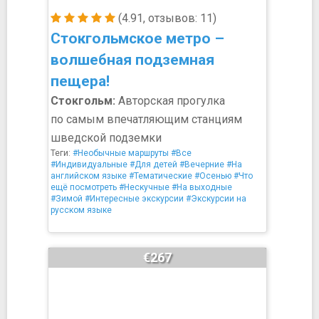
(4.91, отзывов: 11)
Стокгольмское метро –
волшебная подземная
пещера!
Стокгольм:
Авторская прогулка
по самым впечатляющим станциям
шведской подземки
Теги:
#Необычные маршруты
#Все
#Индивидуальные
#Для детей
#Вечерние
#На
английском языке
#Тематические
#Осенью
#Что
ещё посмотреть
#Нескучные
#На выходные
#Зимой
#Интересные экскурсии
#Экскурсии на
русском языке
€267