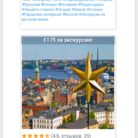
#Прогулки
#Ночные
#Вечерние
#Пешеходные
#Увидеть главное
#Лучшие
#Зимой
#Осенью
#Городские экскурсии
#Весной
#Экскурсии на
русском языке
€175 за экскурсию
(4.6, отзывов: 35)