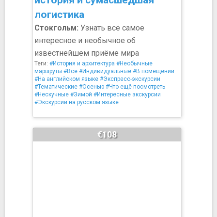
история и сумасшедшая
логистика
Стокгольм:
Узнать всё самое
интересное и необычное об
известнейшем приёме мира
Теги:
#История и архитектура
#Необычные
маршруты
#Все
#Индивидуальные
#В помещении
#На английском языке
#Экспресс-экскурсии
#Тематические
#Осенью
#Что ещё посмотреть
#Нескучные
#Зимой
#Интересные экскурсии
#Экскурсии на русском языке
€108