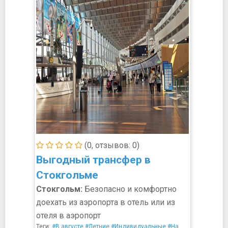
(0, отзывов: 0)
Выгодный трансфер в
Стокгольме
Стокгольм:
Безопасно и комфортно
доехать из аэропорта в отель или из
отеля в аэропорт
Теги:
#В августе
#Летние
#Индивидуальные
#На