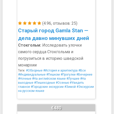
(4.96, отзывов: 25)
Старый город Gamla Stan —
дела давно минувших дней
Стокгольм:
Исследовать улочки
самого сердца Стокгольма и
погрузиться в историю шведской
монархии
Теги:
#Обзорные
#История и архитектура
#Все
#Индивидуальные
#Пешком
#Прогулки
#Вечерние
#Ночные
#На английском языке
#Лучшие
#На
выходные
#Пешеходные
#Осенью
#Увидеть
главное
#Городские экскурсии
#Зимой
#Экскурсии
на русском языке
€480