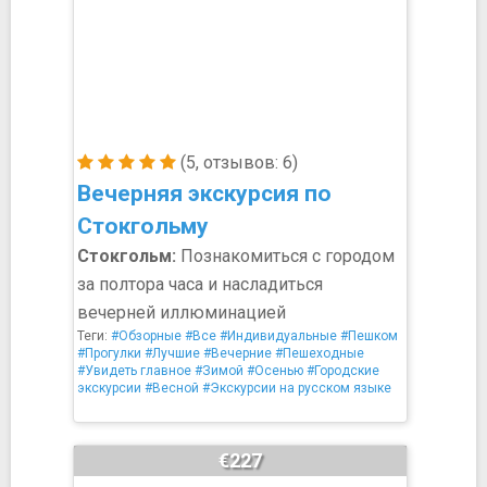
(5, отзывов: 6)
Вечерняя экскурсия по
Стокгольму
Стокгольм:
Познакомиться с городом
за полтора часа и насладиться
вечерней иллюминацией
Теги:
#Обзорные
#Все
#Индивидуальные
#Пешком
#Прогулки
#Лучшие
#Вечерние
#Пешеходные
#Увидеть главное
#Зимой
#Осенью
#Городские
экскурсии
#Весной
#Экскурсии на русском языке
€227