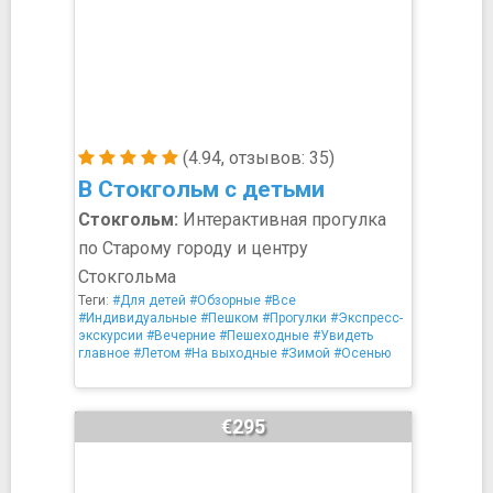
(4.94, отзывов: 35)
В Стокгольм с детьми
Стокгольм:
Интерактивная прогулка
по Старому городу и центру
Стокгольма
Теги:
#Для детей
#Обзорные
#Все
#Индивидуальные
#Пешком
#Прогулки
#Экспресс-
экскурсии
#Вечерние
#Пешеходные
#Увидеть
главное
#Летом
#На выходные
#Зимой
#Осенью
€295