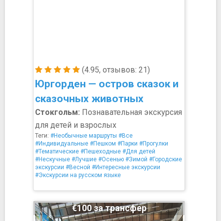
(4.95, отзывов: 21)
Юргорден — остров сказок и
сказочных животных
Стокгольм:
Познавательная экскурсия
для детей и взрослых
Теги:
#Необычные маршруты
#Все
#Индивидуальные
#Пешком
#Парки
#Прогулки
#Тематические
#Пешеходные
#Для детей
#Нескучные
#Лучшие
#Осенью
#Зимой
#Городские
экскурсии
#Весной
#Интересные экскурсии
#Экскурсии на русском языке
€100 за трансфер