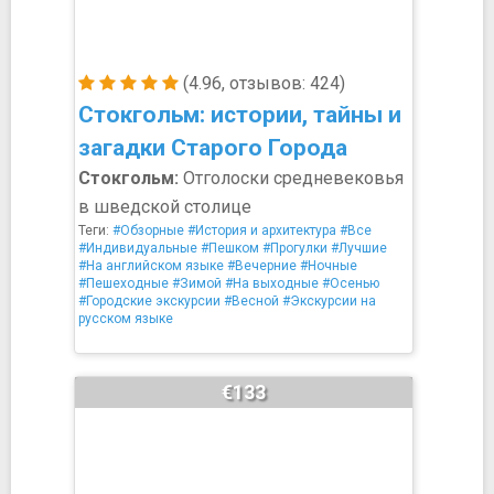
(4.96, отзывов: 424)
Стокгольм: истории, тайны и
загадки Старого Города
Стокгольм:
Отголоски средневековья
в шведской столице
Теги:
#Обзорные
#История и архитектура
#Все
#Индивидуальные
#Пешком
#Прогулки
#Лучшие
#На английском языке
#Вечерние
#Ночные
#Пешеходные
#Зимой
#На выходные
#Осенью
#Городские экскурсии
#Весной
#Экскурсии на
русском языке
€133