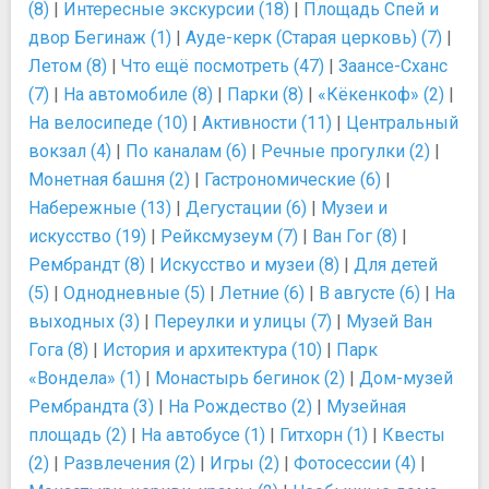
(8)
|
Интересные экскурсии (18)
|
Площадь Спей и
двор Бегинаж (1)
|
Ауде-керк (Старая церковь) (7)
|
Летом (8)
|
Что ещё посмотреть (47)
|
Заансе-Сханс
(7)
|
На автомобиле (8)
|
Парки (8)
|
«Кёкенкоф» (2)
|
На велосипеде (10)
|
Активности (11)
|
Центральный
вокзал (4)
|
По каналам (6)
|
Речные прогулки (2)
|
Монетная башня (2)
|
Гастрономические (6)
|
Набережные (13)
|
Дегустации (6)
|
Музеи и
искусство (19)
|
Рейксмузеум (7)
|
Ван Гог (8)
|
Рембрандт (8)
|
Искусство и музеи (8)
|
Для детей
(5)
|
Однодневные (5)
|
Летние (6)
|
В августе (6)
|
На
выходных (3)
|
Переулки и улицы (7)
|
Музей Ван
Гога (8)
|
История и архитектура (10)
|
Парк
«Вондела» (1)
|
Монастырь бегинок (2)
|
Дом-музей
Рембрандта (3)
|
На Рождество (2)
|
Музейная
площадь (2)
|
На автобусе (1)
|
Гитхорн (1)
|
Квесты
(2)
|
Развлечения (2)
|
Игры (2)
|
Фотосессии (4)
|