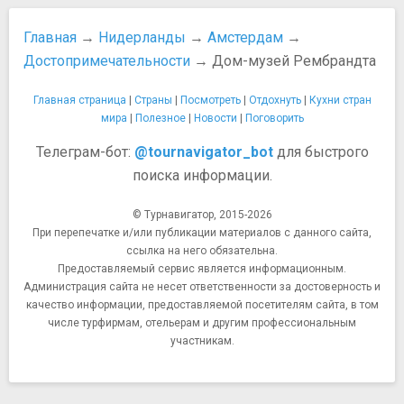
Ресторан Pasta e Basta
покупках
Ресторан Vinkeles
Кредитные карты и наличные
Главная
→
Нидерланды
→
Амстердам
→
Ресторан Ночной Дозор
Лучшее время для шопинга - днем.
Достопримечательности
→ Дом-музей Рембрандта
Памятники, скульптуры, статуи
Что привезти из Амстердама
Национальный монумент
Шопинг в Амстердаме
Главная страница
|
Страны
|
Посмотреть
|
Отдохнуть
|
Кухни стран
Парки и природные достопримечательности
Еда и напитки
мира
|
Полезное
|
Новости
|
Поговорить
Амстердамский зоопарк Artis
Голландская кухня
Телеграм-бот:
@tournavigator_bot
для быстрого
Ботанический сад
Как недорого поесть в Амстердаме
Кёкенхоф
поиска информации.
Транспорт
Парк Аммстердам Бос
Аэропорт Амстердама Схипхол
© Турнавигатор, 2015-2026
Парк Вондела
Прокат велосипедов в Амстердаме
При перепечатке и/или публикации материалов с данного сайта,
Река Амстел
Схема Аэропорта Скипхол
ссылка на него обязательна.
Площади, улицы, фонтаны, районы
Схема транспортной системы
Предоставляемый сервис является информационным.
Квартал Йордан
Безопасность
Администрация сайта не несет ответственности за достоверность и
Квартал красных фонарей
качество информации, предоставляемой посетителям сайта, в том
Если вы потеряли паспорт или вещи
числе турфирмам, отельерам и другим профессиональным
Площадь Дам
Прочее
участникам.
Площадь Лейдсеплейн
Как курить «траву» в Амстердаме
Площадь Рембрандта
Как сэкономить с "I AMSTERDAM CITY CARD"
Принсенграхт. Каналы Амстердама
Мобильная связь и интернет