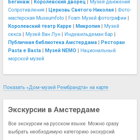
Бегинаж
|
Королевский дворец
|
Музей движения
Сопротивления
|
Церковь Святого Николая
|
Фото-
мастерская Museumfoto
|
Foam Музей фотографии
|
Королевский театр Карре
|
Микропия
|
Музей
секса
|
Музей Ван Лун
|
Индевильдеман бар
|
Публичная библиотека Амстердама
|
Ресторан
Pasta e Basta
|
Музей NEMO
|
Национальный
морской музей
Показать «Дом-музей Рембрандта» на карте
Экскурсии в Амстердаме
Все экскурсии на русском языке. Можно сразу
выбрать необходимую категорию экскурсий.