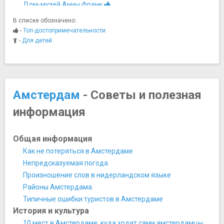
Дом-музей Анны Франк
Дом-музей Рембрандта
В списке обозначено:
Еврейский исторический музей
-
Топ-достопримечательности
Микропия
-
Для детей
Музей NEMO
Музей Ван Лун
Музей Виллет-Хольтхаузен
Музей Винсента Ван Гога
Амстердам
- Советы и полезная
Музей движения Сопротивления
информация
Музей дома на канале Грахтенхейс
Музей Кино
Музей курительных трубок в Амстердаме
Общая информация
Музей мадам Тюссо
Как не потеряться в Амстердаме
Музей марихуаны и конопли
Непредсказуемая погода
Музей пива Heineken Experience
Произношение слов в нидерландском языке
Музей секса
Районы Амстердама
Музей сумок
Типичные ошибки туристов в Амстердаме
Музей сыра
История и культура
Музей тропиков
10 мест в Амстердаме, куда ходят сами амстердамцы