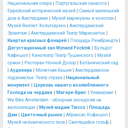
Национальная опера
|
Португальская синагога
|
Еврейский исторический музей
|
Самый маленький
дом в Амстердаме
|
Музей марихуаны и конопли
|
Музей Виллет-Хольтхаузен
|
Амстердамский
Эрмитаж
|
Амстердамский Театр Марионеток
|
Квартал красных фонарей
|
Площадь Рембрандта
|
Дегустационный зал Wynand Fockink
|
Бульдог
Кафешоп
|
Кинотеатр Театр Тушинского
|
Музей
сумок
|
Ресторан Ночной Дозор
|
Ботанический сад
|
Аудекерк
|
Монетная башня
|
Амстердамское
подземелье. Театр страха
|
Национальный
монумент
|
Церковь нашего возлюбленного
Господа на чердаке
|
Магере-Брюг
|
Универмаг
|
We Bike Amsterdam - обзорная экскурсия на
велосипедах
|
Музей мадам Тюссо
|
Площадь
Дам
|
Цветочный рынок
|
Абраксас Кофешоп
|
Музей человеческого тела
|
Светящийся гольф
|