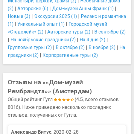
Монастыри, церкви, храмы (2)
|
Необычные дома
(2)
|
Авторские (6)
|
Дом-музей Анны Франк (1)
|
Новые (3)
|
Экскурсии 2025 (1)
|
Релакс и романтика
(1)
|
Уникальный опыт (1)
|
Городской музей
«Стеделейк» (2)
|
Авторские туры (2)
|
В сентябре (2)
|
На ноябрьские праздники (2)
|
На 4 дня (2)
|
Групповые туры (2)
|
В октябре (2)
|
В ноябре (2)
|
На
праздники (2)
|
Корпоративные туры (2)
Отзывы на ««Дом-музей
Рембрандта»» (Амстердам)
Общий рейтинг Гугл
(
4.5
, всего отзывов:
8016). Ниже приведено несколько последних
отзывов, полученных от Гугла.
Александр Битус
, 2020-02-28