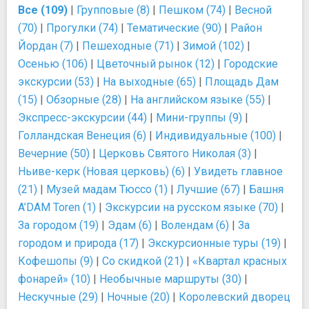
Все (109)
|
Групповые (8)
|
Пешком (74)
|
Весной
(70)
|
Прогулки (74)
|
Тематические (90)
|
Район
Йордан (7)
|
Пешеходные (71)
|
Зимой (102)
|
Осенью (106)
|
Цветочный рынок (12)
|
Городские
экскурсии (53)
|
На выходные (65)
|
Площадь Дам
(15)
|
Обзорные (28)
|
На английском языке (55)
|
Экспресс-экскурсии (44)
|
Мини-группы (9)
|
Голландская Венеция (6)
|
Индивидуальные (100)
|
Вечерние (50)
|
Церковь Святого Николая (3)
|
Ньиве-керк (Новая церковь) (6)
|
Увидеть главное
(21)
|
Музей мадам Тюссо (1)
|
Лучшие (67)
|
Башня
A’DAM Toren (1)
|
Экскурсии на русском языке (70)
|
За городом (19)
|
Эдам (6)
|
Волендам (6)
|
За
городом и природа (17)
|
Экскурсионные туры (19)
|
Кофешопы (9)
|
Со скидкой (21)
|
«Квартал красных
фонарей» (10)
|
Необычные маршруты (30)
|
Нескучные (29)
|
Ночные (20)
|
Королевский дворец