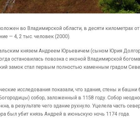
положен во Владимирской области, в десяти километрах от
ние — 4, 2 тыс. человек (2000).
дальским князем Андреем Юрьевичем (сыном Юрия Долгору
огда остановилась повозка с иконой Владимирской богомат
ий замок стал первым полностью каменным градом Север
ические исследования показали, что здания, стены и башн
городицы) собор, заложенный в 1158 году. Собор неоднок
на, в результате чего здание рухнуло. Уцелела часть сев
ора был убит князь Андрей в июньскую ночь 1174 года.