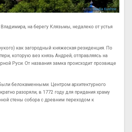
Автор:
Nadia Kushnir
 Владимира, на берегу Клязьмы, недалеко от устья
кого) как загородный княжеская резиденция. По
ери, которую вез князь Андрей, отправляясь на
ной Руси. От названия замка происходит прозвище
и были белокаменными. Центром архитектурного
ратно разоряли, в 1772 году для придания храму
ерной стены собора с древним переходом к