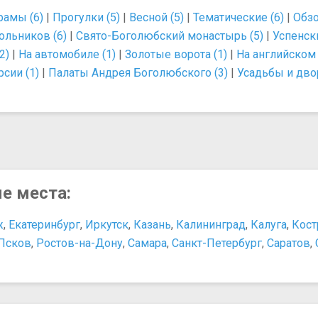
рамы (6)
|
Прогулки (5)
|
Весной (5)
|
Тематические (6)
|
Обзо
ольников (6)
|
Свято-Боголюбский монастырь (5)
|
Успенски
2)
|
На автомобиле (1)
|
Золотые ворота (1)
|
На английском 
сии (1)
|
Палаты Андрея Боголюбского (3)
|
Усадьбы и дво
ые места:
ж
,
Екатеринбург
,
Иркутск
,
Казань
,
Калининград
,
Калуга
,
Кост
Псков
,
Ростов-на-Дону
,
Самара
,
Санкт-Петербург
,
Саратов
,