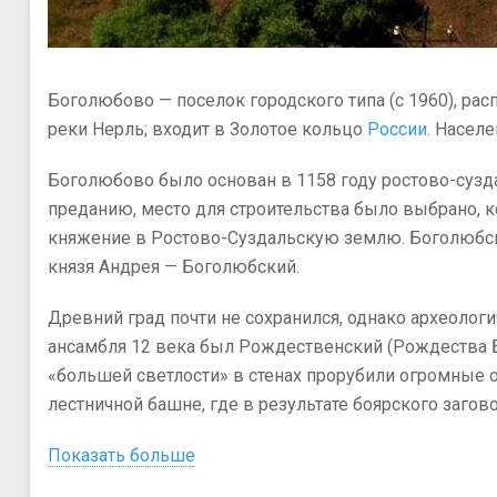
клина
Боголюбово — поселок городского типа (с 1960), рас
реки Нерль; входит в Золотое кольцо
России
. Населе
Боголюбово было основан в 1158 году ростово-суз
преданию, место для строительства было выбрано, к
княжение в Ростово-Суздальскую землю. Боголюбск
князя Андрея — Боголюбский.
Древний град почти не сохранился, однако археолог
ансамбля 12 века был Рождественский (Рождества Бо
«большей светлости» в стенах прорубили огромные ок
лестничной башне, где в результате боярского загов
Показать больше