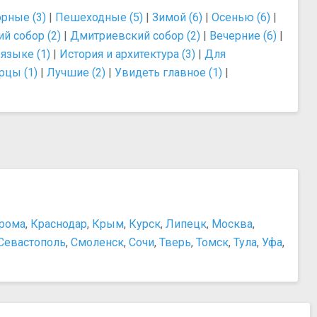
рные (3)
|
Пешеходные (5)
|
Зимой (6)
|
Осенью (6)
|
й собор (2)
|
Дмитриевский собор (2)
|
Вечерние (6)
|
языке (1)
|
История и архитектура (3)
|
Для
рцы (1)
|
Лучшие (2)
|
Увидеть главное (1)
|
рома
,
Краснодар
,
Крым
,
Курск
,
Липецк
,
Москва
,
Севастополь
,
Смоленск
,
Сочи
,
Тверь
,
Томск
,
Тула
,
Уфа
,